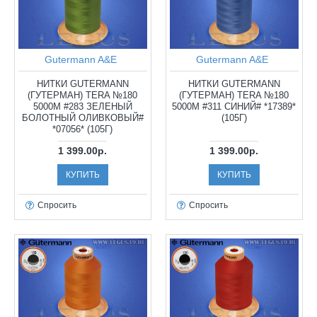
Gutermann A&E
Gutermann A&E
НИТКИ GUTERMANN
НИТКИ GUTERMANN
(ГУТЕРМАН) TERA №180
(ГУТЕРМАН) TERA №180
5000М #283 ЗЕЛЕНЫЙ
5000М #311 СИНИЙ# *17389*
БОЛОТНЫЙ ОЛИВКОВЫЙ#
(105Г)
*07056* (105Г)
1 399.00р.
1 399.00р.
КУПИТЬ
КУПИТЬ
Спросить
Спросить