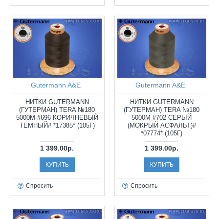
Gutermann A&E
Gutermann A&E
НИТКИ GUTERMANN
НИТКИ GUTERMANN
(ГУТЕРМАН) TERA №180
(ГУТЕРМАН) TERA №180
5000М #696 КОРИЧНЕВЫЙ
5000М #702 СЕРЫЙ
ТЕМНЫЙ# *17385* (105Г)
(МОКРЫЙ АСФАЛЬТ)#
*07774* (105Г)
1 399.00р.
1 399.00р.
КУПИТЬ
КУПИТЬ
Спросить
Спросить