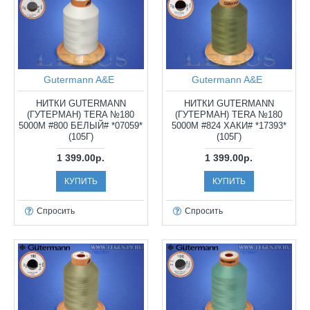
Gutermann A&E
Gutermann A&E
НИТКИ GUTERMANN
НИТКИ GUTERMANN
(ГУТЕРМАН) TERA №180
(ГУТЕРМАН) TERA №180
5000М #800 БЕЛЫЙ# *07059*
5000М #824 ХАКИ# *17393*
(105Г)
(105Г)
1 399.00р.
1 399.00р.
КУПИТЬ
КУПИТЬ
Спросить
Спросить