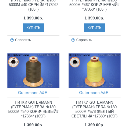
(ГУТЕРМАН) TERA №180
(ГУТЕРМАН) TERA №180
5000М #40 СЕРЫЙ# *17394*
5000М #467 КОРИЧНЕВЫЙ#
(105Г)
*07058* (105Г)
1 399.00р.
1 399.00р.
КУПИТЬ
КУПИТЬ
Спросить
Спросить
Gutermann A&E
Gutermann A&E
НИТКИ GUTERMANN
НИТКИ GUTERMANN
(ГУТЕРМАН) TERA №180
(ГУТЕРМАН) TERA №180
5000М #540 КОРИЧНЕВЫЙ#
5000М #578 ЖЕЛТЫЙ
*17384* (105Г)
СВЕТЛЫЙ# *17380* (105Г)
1 399.00р.
1 399.00р.