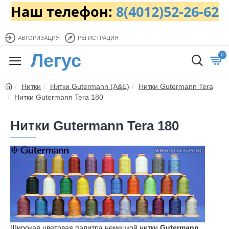
Наш телефон:
8(4012)52-26-62
АВТОРИЗАЦИЯ
РЕГИСТРАЦИЯ
Легус
0
Нитки
Нитки Gutermann (A&E)
Нитки Gutermann Tera
Нитки Gutermann Tera 180
Нитки Gutermann Tera 180
Широкая цветовая палитра немецкой нитки
Gutermann