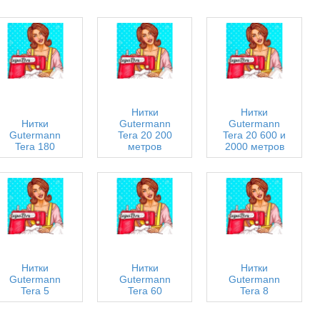
Нитки
Нитки
Нитки
Gutermann
Gutermann
Gutermann
Tera 20 200
Tera 20 600 и
Tera 180
метров
2000 метров
Нитки
Нитки
Нитки
Gutermann
Gutermann
Gutermann
Tera 5
Tera 60
Tera 8