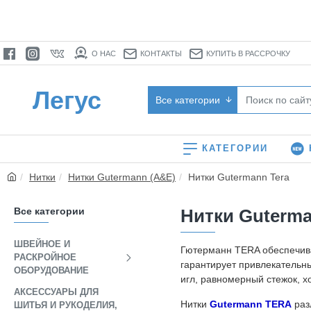
О НАС
КОНТАКТЫ
КУПИТЬ В РАССРОЧКУ
Легус
Все категории
КАТЕГОРИИ
Нитки
Нитки Gutermann (A&E)
Нитки Gutermann Tera
Все категории
Нитки Guterma
ШВЕЙНОЕ И
Гютерманн TERA обеспечива
РАСКРОЙНОЕ
гарантирует привлекательн
ОБОРУДОВАНИЕ
игл, равномерный стежок, 
АКСЕССУАРЫ ДЛЯ
Нитки
Gutermann TERA
раз
ШИТЬЯ И РУКОДЕЛИЯ,