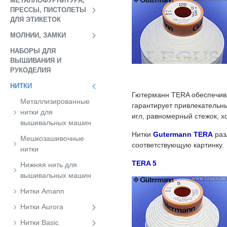
МЕТАЛЛОФУРНИТУРА,
ПРЕССЫ, ПИСТОЛЕТЫ
ДЛЯ ЭТИКЕТОК
МОЛНИИ, ЗАМКИ
НАБОРЫ ДЛЯ
ВЫШИВАНИЯ И
РУКОДЕЛИЯ
НИТКИ
Гютерманн TERA обеспечива
Металлизированные
гарантирует привлекательн
нитки для
игл, равномерный стежок, 
вышивальных машин
Нитки
Gutermann TERA
раз
Мешкозашивочные
соответствующую картинку.
нитки
TERA 5
Нижняя нить для
вышивальных машин
Нитки Amann
Нитки Aurora
Нитки Basic