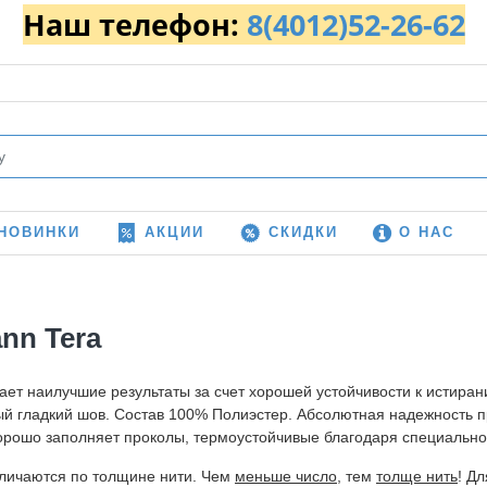
Наш телефон:
8(4012)52-26-62
НОВИНКИ
АКЦИИ
СКИДКИ
О НАС
nn Tera
ет наилучшие результаты за счет хорошей устойчивости к истиран
ый гладкий шов. Состав 100% Полиэстер. Абсолютная надежность п
хорошо заполняет проколы, термоустойчивые благодаря специально
личаются по толщине нити. Чем
меньше число
, тем
толще нить
! Д