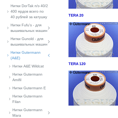
Нитки DorTak п/э 40/2
400 ярдов всего по
TERA 20
40 рублей за катушку
Нитки Fufu's - для
вышивальных машин
Нитки Gunold - для
вышивальных машин
Нитки Gutermann
(A&E)
TERA 120
Нитки A&E Wildcat
Нитки Gutermann
Amifil
Нитки Gutermann E
Нитки Gutermann
Filan
Нитки Gutermann
Mara