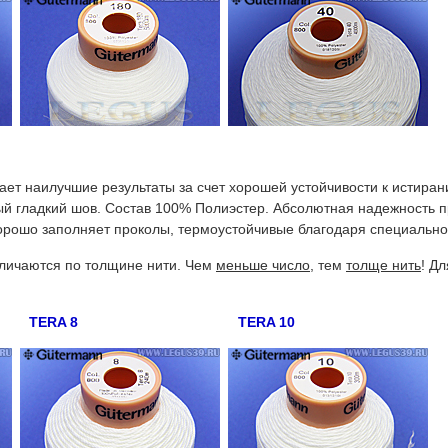
ет наилучшие результаты за счет хорошей устойчивости к истиран
ый гладкий шов. Состав 100% Полиэстер. Абсолютная надежность п
хорошо заполняет проколы, термоустойчивые благодаря специально
личаются по толщине нити. Чем
меньше число
, тем
толще нить
! Д
TERA 8
TERA 10