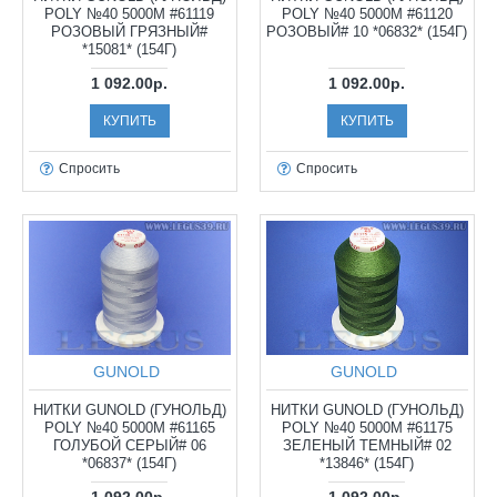
POLY №40 5000М #61119
POLY №40 5000М #61120
РОЗОВЫЙ ГРЯЗНЫЙ#
РОЗОВЫЙ# 10 *06832* (154Г)
*15081* (154Г)
1 092.00р.
1 092.00р.
КУПИТЬ
КУПИТЬ
Спросить
Спросить
GUNOLD
GUNOLD
НИТКИ GUNOLD (ГУНОЛЬД)
НИТКИ GUNOLD (ГУНОЛЬД)
POLY №40 5000М #61165
POLY №40 5000М #61175
ГОЛУБОЙ СЕРЫЙ# 06
ЗЕЛЕНЫЙ ТЕМНЫЙ# 02
*06837* (154Г)
*13846* (154Г)