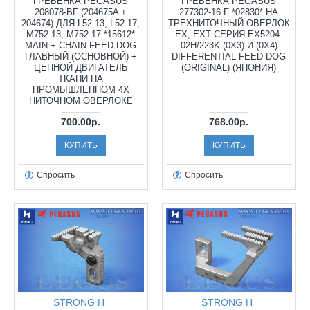
ГРЕБЕНКА PEGASUS
ГРЕБЕНКА PEGASUS
208078-BF (204675A +
277302-16 F *02830* НА
204674) ДЛЯ L52-13, L52-17,
ТРЕХНИТОЧНЫЙ ОВЕРЛОК
M752-13, M752-17 *15612*
EX, EXT СЕРИЯ EX5204-
MAIN + CHAIN FEED DOG
02H/223K (0X3) И (0X4)
ГЛАВНЫЙ (ОСНОВНОЙ) +
DIFFERENTIAL FEED DOG
ЦЕПНОЙ ДВИГАТЕЛЬ
(ORIGINAL) (ЯПОНИЯ)
ТКАНИ НА
ПРОМЫШЛЕННОМ 4X
НИТОЧНОМ ОВЕРЛОКЕ
700.00р.
768.00р.
КУПИТЬ
КУПИТЬ
Спросить
Спросить
STRONG H
STRONG H