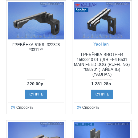
YaoHan
ГРЕБЁНКА 51КЛ. 322328
*03117*
ГРЕБЁНКА BROTHER
156332-0-01 ДЛЯ EF4-B531
MAIN FEED DOG (RUFFLING)
*09870* (ТАЙВАНЬ)
(YAOHAN)
220.00р.
1 281.28р.
КУПИТЬ
КУПИТЬ
Спросить
Спросить