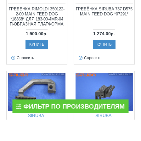
ГРЕБЕНКА RIMOLDI 350122-
ГРЕБЁНКА SIRUBA 737 D575
2-00 MAIN FEED DOG
MAIN FEED DOG *07291*
*18868* ДЛЯ 183-00-4MR-04
П-ОБРАЗНАЯ ПЛАТФОРМА
1 900.00р.
1 274.00р.
КУПИТЬ
КУПИТЬ
Спросить
Спросить
ФИЛЬТР ПО ПРОИЗВОДИТЕЛЯМ
SIRUBA
SIRUBA
ГРЕБЁНКА SIRUBA 737 H445
ГРЕБЁНКА SIRUBA D290
DIFFERENTIAL FEED DOG =
*06951* MAIN FEED DOG
HIGHLEAD GM288-401ART.
ДЛЯ 737 ДЛЯ УЗКОГО