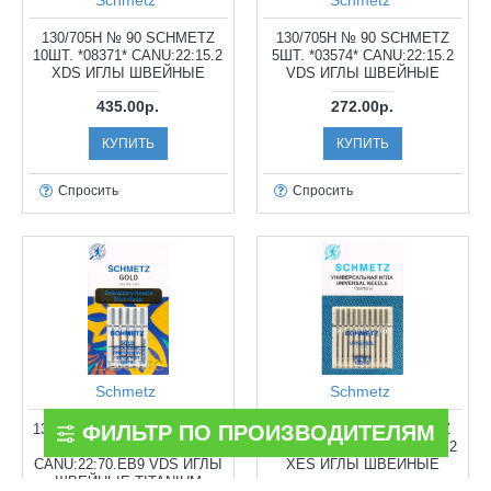
130/705H № 90 SCHMETZ
130/705H № 90 SCHMETZ
10ШТ. *08371* CANU:22:15.2
5ШТ. *03574* CANU:22:15.2
XDS ИГЛЫ ШВЕЙНЫЕ
VDS ИГЛЫ ШВЕЙНЫЕ
435.00р.
272.00р.
КУПИТЬ
КУПИТЬ
Спросить
Спросить
Schmetz
Schmetz
ФИЛЬТР ПО ПРОИЗВОДИТЕЛЯМ
130/705H № 90(5) SCHMETZ
130/705H №100 SCHMETZ
5ШТ. ТИТАНИУМ *11482*
10ШТ. *10007* CANU:22:15.2
CANU:22:70.EB9 VDS ИГЛЫ
XES ИГЛЫ ШВЕЙНЫЕ
ШВЕЙНЫЕ TITANIUM