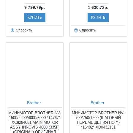
9 799.79р.
1 630.72р.
КУПИТЬ
КУПИТЬ
Спросить
Спросить
Brother
Brother
МИНИМОТОР BROTHER NV-
МИНИМОТОР BROTHER NV-
1500/2200/4000/5000 *14767*
700/750/1200 (ШАГОВЫЙ
XC8294051 MAIN MOTOR
ПЕРЕМЕЩЕНИЯ ПО Y)
ASSY INNOVIS 4000 (335Г)
*16482* XD0432151
(ORIGINAL) ОРИГИНАЛ