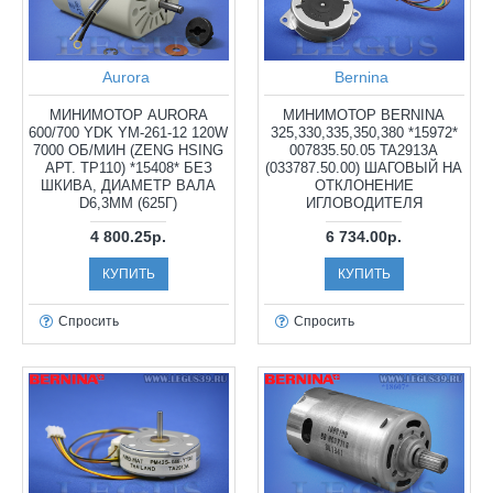
Aurora
Bernina
МИНИМОТОР AURORA
МИНИМОТОР BERNINA
600/700 YDK YM-261-12 120W
325,330,335,350,380 *15972*
7000 ОБ/МИН (ZENG HSING
007835.50.05 TA2913A
АРТ. TP110) *15408* БЕЗ
(033787.50.00) ШАГОВЫЙ НА
ШКИВА, ДИАМЕТР ВАЛА
ОТКЛОНЕНИЕ
D6,3ММ (625Г)
ИГЛОВОДИТЕЛЯ
4 800.25р.
6 734.00р.
КУПИТЬ
КУПИТЬ
Спросить
Спросить