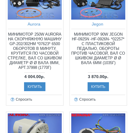
Aurora
Jegon
МИНИМОТОР 250W AURORA
МИНИМОТОР 90W JEGON
НА СКОРНЯЖНУЮ МАШИНУ
HF-0925N -HF-0926N- *02257*
GP-202/302HM *07623* 6500
С ПЛАСТИКОВОЙ
ОБОРОТОВ В МИНУТУ,
ПЕДАЛЬЮ, ОБОРОТЫ
КРУТИТСЯ ПО ЧАСОВОЙ
ПРОТИВ ЧАСОВОЙ, ВАЛ СО
СТРЕЛКЕ, ВАЛ СО ШКИВОМ
ШКИВОМ ДИАМЕТР Ø Ø
ДИАМЕТР Ø Ø ВАЛА 8ММ,
ВАЛА 6ММ (1035Г)
АРТ.37998 (1770Г)
4 004.00р.
3 870.00р.
КУПИТЬ
КУПИТЬ
Спросить
Спросить