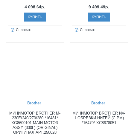
4 098.64р.
9 499.49р.
КУПИТЬ
КУПИТЬ
Спросить
Спросить
Brother
Brother
МИНИМОТОР BROTHER M-
МИНИМОТОР BROTHER NV-
230E/240/270/280 *16481*
1 ОБРЕЗКИ НИТЕЙ (C PM)
XG8600101 MAIN MOTOR
*16479* XC8678051
ASSY (330Г) (ORIGINAL)
ОРИГИНАЛ АРТ.250028