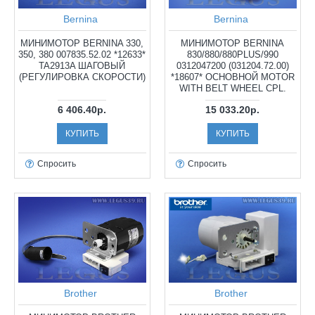
Bernina
Bernina
МИНИМОТОР BERNINA 330,
МИНИМОТОР BERNINA
350, 380 007835.52.02 *12633*
830/880/880PLUS/990
TA2913A ШАГОВЫЙ
0312047200 (031204.72.00)
(РЕГУЛИРОВКА СКОРОСТИ)
*18607* ОСНОВНОЙ MOTOR
WITH BELT WHEEL CPL.
6 406.40р.
15 033.20р.
КУПИТЬ
КУПИТЬ
Спросить
Спросить
Brother
Brother