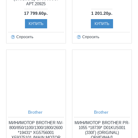
АРТ.20925
17 799.60р.
1 201.20р.
КУПИТЬ
КУПИТЬ
Спросить
Спросить
Brother
Brother
МИНИМОТОР BROTHER NV-
МИНИМОТОР BROTHER PR-
800/850/1100/1300/1800/2600
1055 *18739* D01KUS001
*19431* XG5756001
(330Г) (ORIGINAL)
XF9375101 (MAIN MOTOR
ОРИГИНАЛ