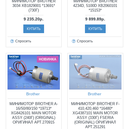
МИНИМОТОР BROTHER
МИНИМОТОР BROTHER
3034 XB1829001 *13691*
4234D, 5100D XB2060101
(730Г)
*15153*
9 235.20р.
9 899.89р.
КУПИТЬ
КУПИТЬ
Спросить
Спросить
НОВИНКА
Brother
Brother
МИНИМОТОР BROTHER A-
МИНИМОТОР BROTHER F-
16/50/80/150 *19713*
410,420,460 *16480*
XG8426101 MAIN MOTOR
XG4387101 MAIN MOTOR
ASSY (240Г) (ORIGINAL)
ASSY (330Г) FSERIA
ОРИГИНАЛ АРТ.270915
(ORIGINAL) ОРИГИНАЛ
АРТ.251291