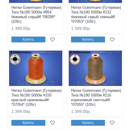
Нитки Gutermann (Гутерман)
Нитки Gutermann (Гутерман)
Tera №180 5000м #854
Tera №180 5000м #132
бежевый серый# *08290*
бежевый серый темный#
(105г)
*07053* (105г)
1 399.00р.
1 399.00р.
Купить
Купить
Нитки Gutermann (Гутерман)
Нитки Gutermann (Гутерман)
Tera №180 5000м #155
Tera №180 5000м #216
красный оранжевый#
коричневый светлый#
*07054* (105г)
*07055* (105г)
1 399.00р.
1 399.00р.
Купить
Купить