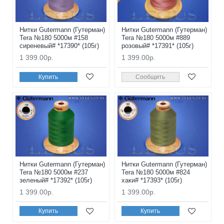
Нитки Gutermann (Гутерман)
Нитки Gutermann (Гутерман)
Tera №180 5000м #158
Tera №180 5000м #889
сиреневый# *17390* (105г)
розовый# *17391* (105г)
1 399.00р.
1 399.00р.
Купить
Сообщить
Нитки Gutermann (Гутерман)
Нитки Gutermann (Гутерман)
Tera №180 5000м #237
Tera №180 5000м #824
зеленый# *17392* (105г)
хаки# *17393* (105г)
1 399.00р.
1 399.00р.
Купить
Купить