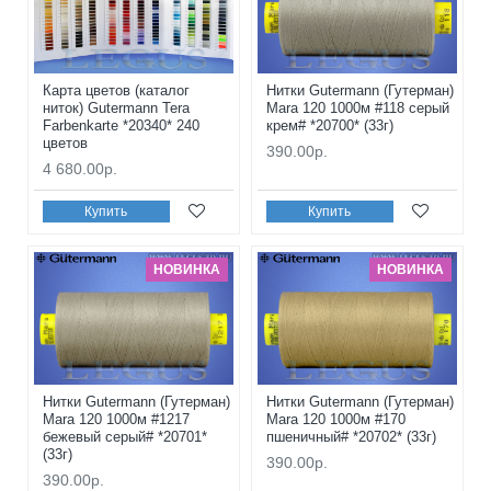
Карта цветов (каталог
Нитки Gutermann (Гутерман)
ниток) Gutermann Tera
Mara 120 1000м #118 серый
Farbenkarte *20340* 240
крем# *20700* (33г)
цветов
390.00р.
4 680.00р.
Купить
Купить
НОВИНКА
НОВИНКА
Нитки Gutermann (Гутерман)
Нитки Gutermann (Гутерман)
Mara 120 1000м #1217
Mara 120 1000м #170
бежевый серый# *20701*
пшеничный# *20702* (33г)
(33г)
390.00р.
390.00р.