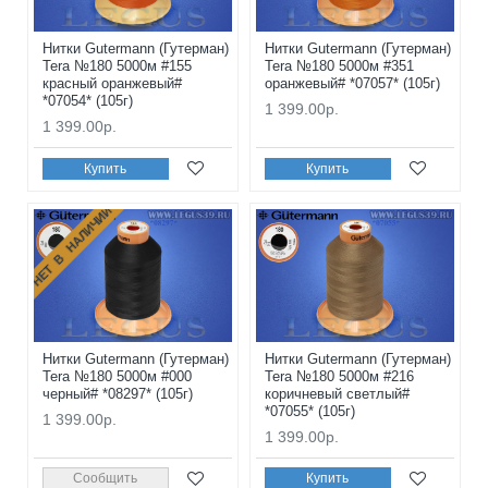
Нитки Gutermann (Гутерман)
Нитки Gutermann (Гутерман)
Tera №180 5000м #155
Tera №180 5000м #351
красный оранжевый#
оранжевый# *07057* (105г)
*07054* (105г)
1 399.00р.
1 399.00р.
Купить
Купить
НЕТ В НАЛИЧИИ
Нитки Gutermann (Гутерман)
Нитки Gutermann (Гутерман)
Tera №180 5000м #000
Tera №180 5000м #216
черный# *08297* (105г)
коричневый светлый#
*07055* (105г)
1 399.00р.
1 399.00р.
Сообщить
Купить