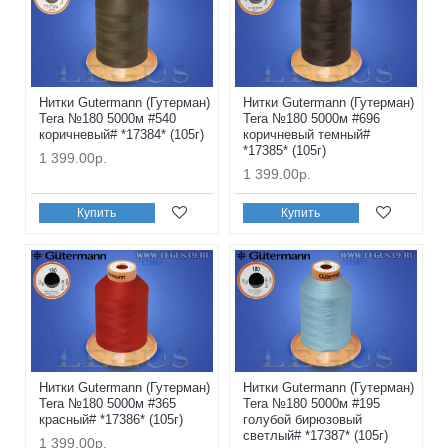
Нитки Gutermann (Гутерман)
Нитки Gutermann (Гутерман)
Tera №180 5000м #540
Tera №180 5000м #696
коричневый# *17384* (105г)
коричневый темный#
*17385* (105г)
1 399.00р.
1 399.00р.
Купить
Купить
Нитки Gutermann (Гутерман)
Нитки Gutermann (Гутерман)
Tera №180 5000м #365
Tera №180 5000м #195
красный# *17386* (105г)
голубой бирюзовый
светлый# *17387* (105г)
1 399.00р.