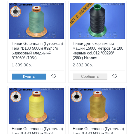
НЕТ В НАЛИЧИИ
Нитки Gutermann (Гутерман)
Нитки для скорняжных
Tera №180 5000м #924с/о
машин 15000 метров № 180
бирюзовый бледный#
черные col.012 *00298*
*07060* (105г)
(280г) Италия
1 399.00р.
2 392.00р.
Купить
Сообщить
Нитки Gutermann (Гутерман)
Нитки Gutermann (Гутерман)
Tera №180 5000м #578
Tera №180 5000м #591