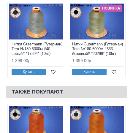
НОВИНКА
Нитки Gutermann (Гутерман)
Нитки Gutermann (Гутерман)
Tera №180 5000м #40
Tera №180 5000м #633
серый# *17394* (105г)
бежевый# *20299* (105г)
1 399.00р.
1 399.00р.
Купить
Купить
ТАКЖЕ ПОКУПАЮТ