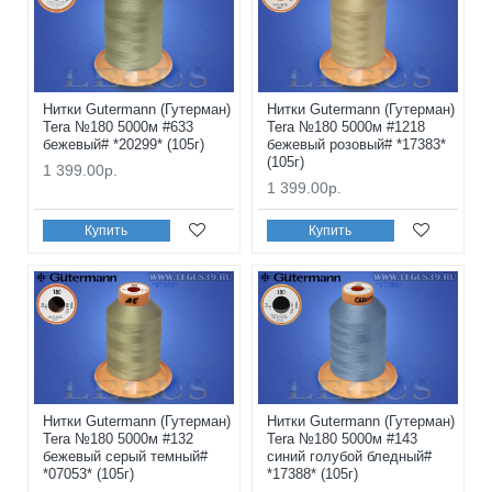
Нитки Gutermann (Гутерман)
Нитки Gutermann (Гутерман)
Tera №180 5000м #633
Tera №180 5000м #1218
бежевый# *20299* (105г)
бежевый розовый# *17383*
(105г)
1 399.00р.
1 399.00р.
Купить
Купить
Нитки Gutermann (Гутерман)
Нитки Gutermann (Гутерман)
Tera №180 5000м #132
Tera №180 5000м #143
бежевый серый темный#
синий голубой бледный#
*07053* (105г)
*17388* (105г)