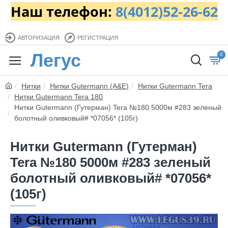
Наш телефон:
8(4012)52-26-62
АВТОРИЗАЦИЯ
РЕГИСТРАЦИЯ
Легус
0
Нитки
Нитки Gutermann (A&E)
Нитки Gutermann Tera
Нитки Gutermann Tera 180
Нитки Gutermann (Гутерман) Tera №180 5000м #283 зеленый
болотный оливковый# *07056* (105г)
Нитки Gutermann (Гутерман)
Tera №180 5000м #283 зеленый
болотный оливковый# *07056*
(105г)