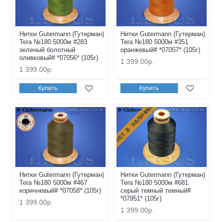
Нитки Gutermann (Гутерман)
Нитки Gutermann (Гутерман)
Tera №180 5000м #283
Tera №180 5000м #351
зеленый болотный
оранжевый# *07057* (105г)
оливковый# *07056* (105г)
1 399.00р.
1 399.00р.
Купить
Купить
НЕТ В НАЛИЧИИ
Нитки Gutermann (Гутерман)
Нитки Gutermann (Гутерман)
Tera №180 5000м #467
Tera №180 5000м #681
коричневый# *07058* (105г)
серый темный темный#
*07951* (105г)
1 399.00р.
1 399.00р.