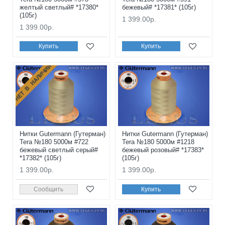
желтый светлый# *17380*
бежевый# *17381* (105г)
(105г)
1 399.00р.
1 399.00р.
Купить
Купить
НЕТ В НАЛИЧИИ
Нитки Gutermann (Гутерман)
Нитки Gutermann (Гутерман)
Tera №180 5000м #722
Tera №180 5000м #1218
бежевый светлый серый#
бежевый розовый# *17383*
*17382* (105г)
(105г)
1 399.00р.
1 399.00р.
Сообщить
Купить