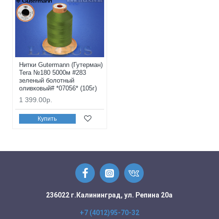
Нитки Gutermann (Гутерман)
Tera №180 5000м #283
зеленый болотный
оливковый# *07056* (105г)
1 399.00р.
Купить
236022 г.Калининград, ул. Репина 20а
+7 (4012)95-70-32