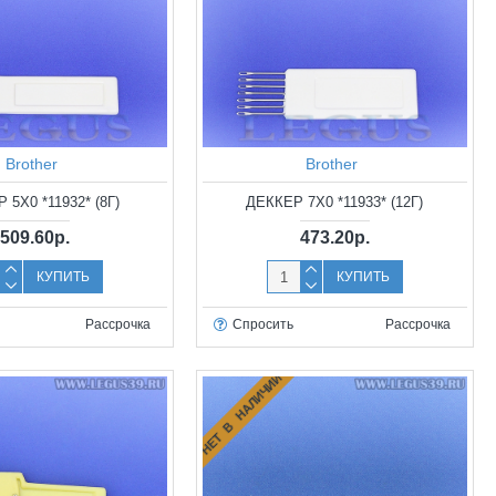
Brother
Brother
 5X0 *11932* (8Г)
ДЕККЕР 7X0 *11933* (12Г)
509.60р.
473.20р.
КУПИТЬ
КУПИТЬ
Рассрочка
Спросить
Рассрочка
НЕТ В НАЛИЧИИ