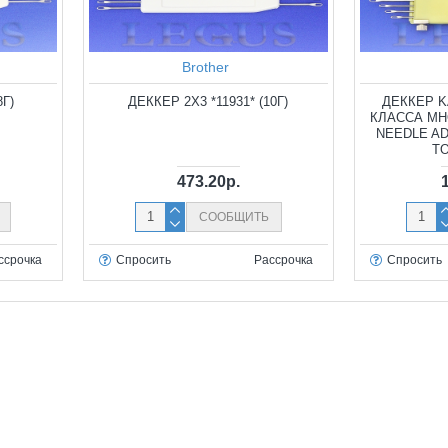
Brother
8Г)
ДЕККЕР 2X3 *11931* (10Г)
ДЕККЕР K
КЛАССА МН
NEEDLE AD
TO
473.20р.
СООБЩИТЬ
ссрочка
Спросить
Рассрочка
Спросить