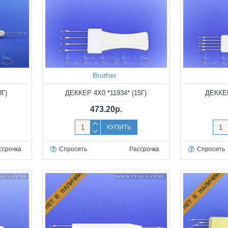
Brother
8Г)
ДЕККЕР 4X0 *11934* (15Г)
ДЕККЕР
473.20р.
КУПИТЬ
ссрочка
Спросить
Рассрочка
Спросить
НЕТ В НАЛИЧИИ
НЕТ В НАЛИЧИИ