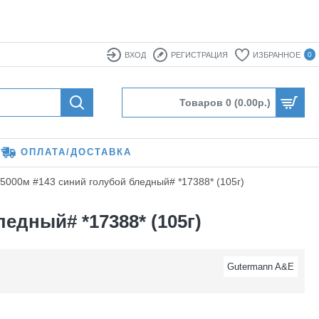
ВХОД
РЕГИСТРАЦИЯ
ИЗБРАННОЕ
0
Товаров 0 (0.00р.)
ОПЛАТА/ДОСТАВКА
5000м #143 синий голубой бледный# *17388* (105г)
едный# *17388* (105г)
Gutermann A&E