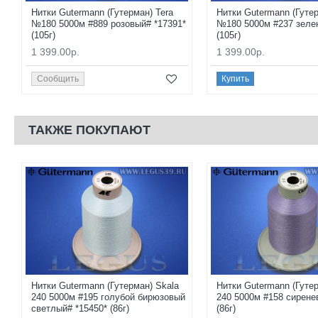
Нитки Gutermann (Гутерман) Tera
Нитки Gutermann (Гутер
№180 5000м #889 розовый# *17391*
№180 5000м #237 зеле
(105г)
(105г)
1 399.00р.
1 399.00р.
Сообщить
Купить
ТАКЖЕ ПОКУПАЮТ
Нитки Gutermann (Гутерман) Skala
Нитки Gutermann (Гутер
240 5000м #195 голубой бирюзовый
240 5000м #158 сирене
светлый# *15450* (86г)
(86г)