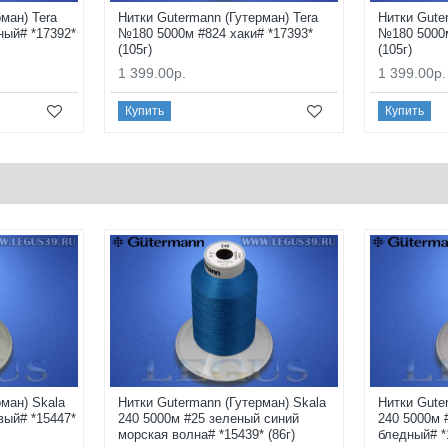
ман) Tera
Нитки Gutermann (Гутерман) Tera
Нитки Gute
ный# *17392*
№180 5000м #824 хаки# *17393*
№180 5000м
(105г)
(105г)
1 399.00р.
1 399.00р.
Купить
Купить
ман) Skala
Нитки Gutermann (Гутерман) Skala
Нитки Gute
вый# *15447*
240 5000м #25 зеленый синий
240 5000м 
морская волна# *15439* (86г)
бледный# *1