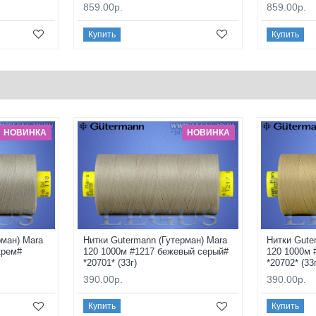
859.00р.
859.00р.
Купить
Купить
НОВИНКА
НОВИНКА
рман) Mara
Нитки Gutermann (Гутерман) Mara
Нитки Gute
крем#
120 1000м #1217 бежевый серый#
120 1000м 
*20701* (33г)
*20702* (33
390.00р.
390.00р.
Купить
Купить