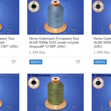
ман) Tera
Нитки Gutermann (Гутерман) Tera
Нитки Gute
бой
№180 5000м #143 синий голубой
№180 5000м
7387* (105г)
бледный# *17388* (105г)
(105г)
1 399.00р.
1 399.00р.
Купить
Купить