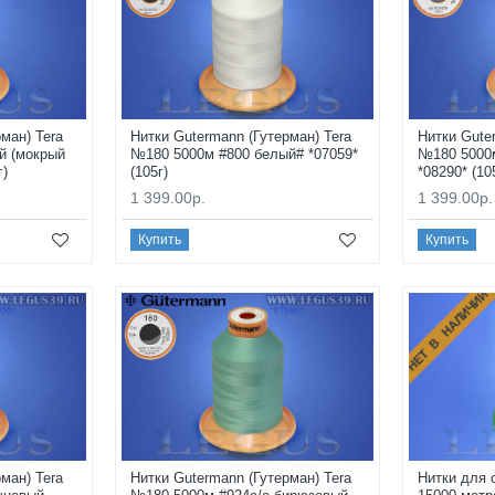
ман) Tera
Нитки Gutermann (Гутерман) Tera
Нитки Gute
й (мокрый
№180 5000м #800 белый# *07059*
№180 5000
г)
(105г)
*08290* (10
1 399.00р.
1 399.00р.
Купить
Купить
НЕТ В НАЛИЧИИ
ман) Tera
Нитки Gutermann (Гутерман) Tera
Нитки для