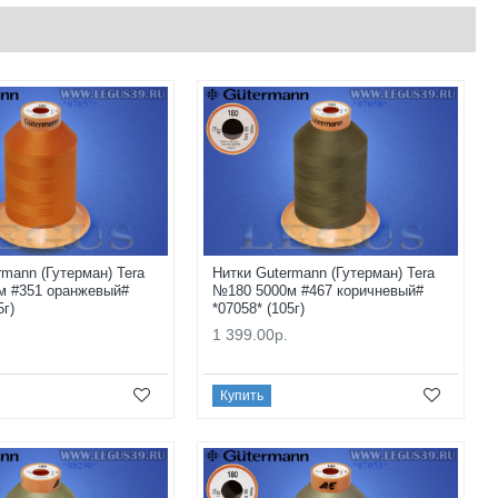
rmann (Гутерман) Tera
Нитки Gutermann (Гутерман) Tera
м #351 оранжевый#
№180 5000м #467 коричневый#
5г)
*07058* (105г)
1 399.00р.
Купить