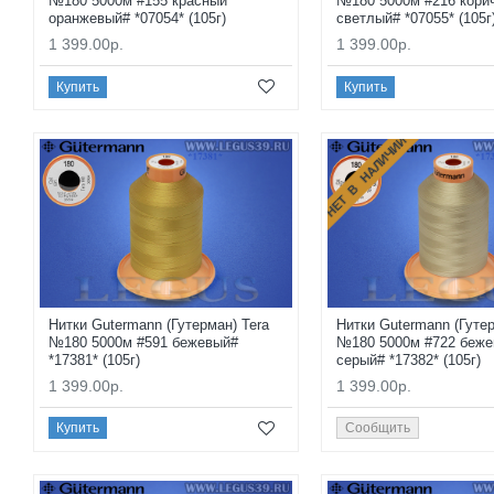
№180 5000м #155 красный
№180 5000м #216 кори
оранжевый# *07054* (105г)
светлый# *07055* (105г
1 399.00р.
1 399.00р.
Купить
Купить
НЕТ В НАЛИЧИИ
Нитки Gutermann (Гутерман) Tera
Нитки Gutermann (Гутер
№180 5000м #591 бежевый#
№180 5000м #722 беже
*17381* (105г)
серый# *17382* (105г)
1 399.00р.
1 399.00р.
Купить
Сообщить