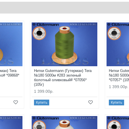
ман) Tera
Нитки Gutermann (Гутерман) Tera
Нитки Gute
о# *09868*
№180 5000м #283 зеленый
№180 5000
болотный оливковый# *07056*
*07057* (10
(105г)
1 399.00р.
1 399.00р.
Купить
Купить