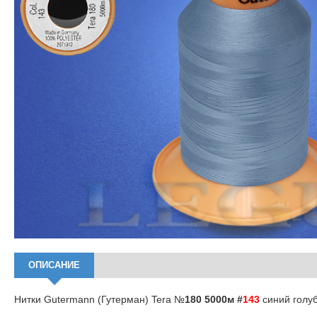
ОПИСАНИЕ
Нитки Gutermann (Гутерман) Tera №
180 5000м #
143
синий голу