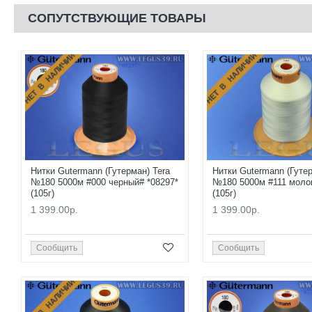
СОПУТСТВУЮЩИЕ ТОВАРЫ
НЕТ В НАЛИЧИИ
НЕТ В НАЛИЧИИ
Нитки Gutermann (Гутерман) Tera
Нитки Gutermann (Гутер
№180 5000м #000 черный# *08297*
№180 5000м #111 молок
(105г)
(105г)
1 399.00р.
1 399.00р.
Сообщить
Сообщить
НЕТ В НАЛИЧИИ