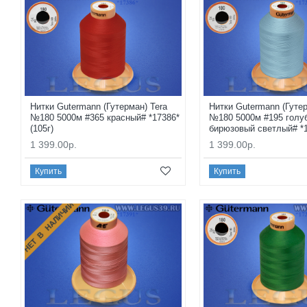
Нитки Gutermann (Гутерман) Tera
Нитки Gutermann (Гутер
№180 5000м #365 красный# *17386*
№180 5000м #195 голу
(105г)
бирюзовый светлый# *1
1 399.00р.
1 399.00р.
Купить
Купить
НЕТ В НАЛИЧИИ