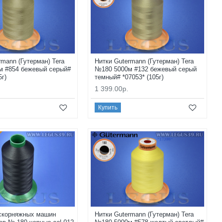
rmann (Гутерман) Tera
Нитки Gutermann (Гутерман) Tera
м #854 бежевый серый#
№180 5000м #132 бежевый серый
5г)
темный# *07053* (105г)
1 399.00р.
Купить
 скорняжных машин
Нитки Gutermann (Гутерман) Tera