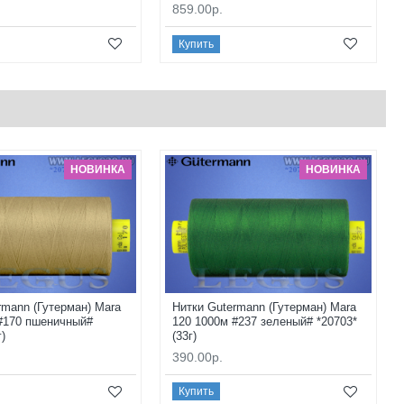
859.00р.
Купить
НОВИНКА
НОВИНКА
rmann (Гутерман) Mara
Нитки Gutermann (Гутерман) Mara
#170 пшеничный#
120 1000м #237 зеленый# *20703*
г)
(33г)
390.00р.
Купить