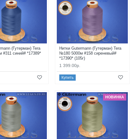
rmann (Гутерман) Tera
Нитки Gutermann (Гутерман) Tera
 #311 синий# *17389*
№180 5000м #158 сиреневый#
*17390* (105г)
1 399.00р.
Купить
НОВИНКА