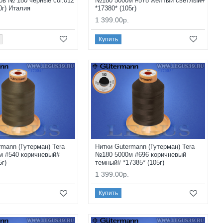
ов № 180 черные col.012
№180 5000м #578 желтый светлый#
0г) Италия
*17380* (105г)
1 399.00р.
Купить
rmann (Гутерман) Tera
Нитки Gutermann (Гутерман) Tera
м #540 коричневый#
№180 5000м #696 коричневый
5г)
темный# *17385* (105г)
1 399.00р.
Купить