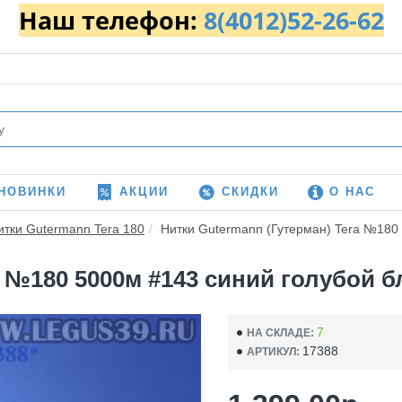
Наш телефон:
8(4012)52-26-62
НОВИНКИ
АКЦИИ
СКИДКИ
О НАС
итки Gutermann Tera 180
Нитки Gutermann (Гутерман) Tera №180 
 №180 5000м #143 синий голубой бл
7
НА СКЛАДЕ:
17388
АРТИКУЛ: