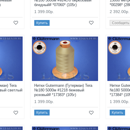
чневый
№180 5000м #924с/о бирюзовый
15000 метр
)
бледный# *07060* (105г)
*00298* (28
1 399.00р.
2 392.00р.
Купить
Сообщить
ман) Tera
Нитки Gutermann (Гутерман) Tera
Нитки Gute
вый светлый
№180 5000м #1218 бежевый
№180 5000
розовый# *17383* (105г)
*17384* (10
1 399.00р.
1 399.00р.
Купить
Купить