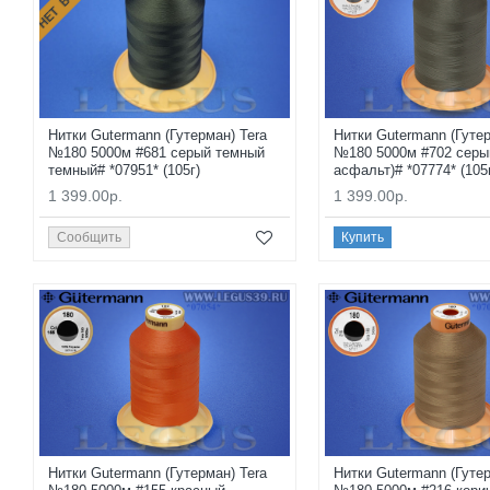
Нитки Gutermann (Гутерман) Tera
Нитки Gutermann (Гутер
№180 5000м #681 серый темный
№180 5000м #702 серы
темный# *07951* (105г)
асфальт)# *07774* (105
1 399.00р.
1 399.00р.
Сообщить
Купить
Нитки Gutermann (Гутерман) Tera
Нитки Gutermann (Гутер