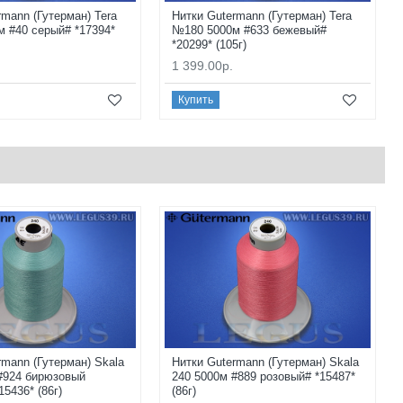
rmann (Гутерман) Tera
Нитки Gutermann (Гутерман) Tera
 #40 серый# *17394*
№180 5000м #633 бежевый#
*20299* (105г)
1 399.00р.
Купить
rmann (Гутерман) Skala
Нитки Gutermann (Гутерман) Skala
#924 бирюзовый
240 5000м #889 розовый# *15487*
5436* (86г)
(86г)