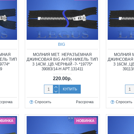
BIG
ЕМНАЯ
МОЛНИЯ МЕТ. НЕРАЗЪЕМНАЯ
МОЛНИЯ 
ЕЛЬ ТИП
ДЖИНСОВАЯ BIG АНТИ-НИКЕЛЬ ТИП
ДЖИНСОВАЯ 
9774*
3 14СМ.,ЦВ.ЧЕРНЫЙ -?- *19775*
3 16СМ.,Ц
09
39083/14-Н АРТ.131411
39113
220.00р.
КУПИТЬ
ссрочка
Спросить
Рассрочка
Спросить
ОВИНКА
НОВИНКА