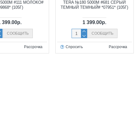
 5000М #111 МОЛОКО#
TERA №180 5000М #681 СЕРЫЙ
09868* (105Г)
ТЕМНЫЙ ТЕМНЫЙ# *07951* (105Г)
1 399.00р.
1 399.00р.
СООБЩИТЬ
СООБЩИТЬ
Рассрочка
Спросить
Рассрочка