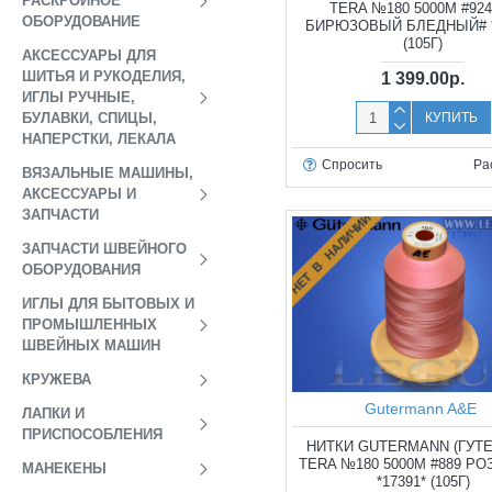
РАСКРОЙНОЕ
TERA №180 5000М #92
ОБОРУДОВАНИЕ
БИРЮЗОВЫЙ БЛЕДНЫЙ# *
(105Г)
АКСЕССУАРЫ ДЛЯ
ШИТЬЯ И РУКОДЕЛИЯ,
1 399.00р.
ИГЛЫ РУЧНЫЕ,
БУЛАВКИ, СПИЦЫ,
КУПИТЬ
НАПЕРСТКИ, ЛЕКАЛА
Спросить
Ра
ВЯЗАЛЬНЫЕ МАШИНЫ,
АКСЕССУАРЫ И
ЗАПЧАСТИ
НЕТ В НАЛИЧИИ
ЗАПЧАСТИ ШВЕЙНОГО
ОБОРУДОВАНИЯ
ИГЛЫ ДЛЯ БЫТОВЫХ И
ПРОМЫШЛЕННЫХ
ШВЕЙНЫХ МАШИН
КРУЖЕВА
Gutermann A&E
ЛАПКИ И
ПРИСПОСОБЛЕНИЯ
НИТКИ GUTERMANN (ГУТ
TERA №180 5000М #889 Р
МАНЕКЕНЫ
*17391* (105Г)