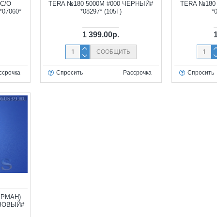
4С/О
TERA №180 5000М #000 ЧЕРНЫЙ#
TERA №180
07060*
*08297* (105Г)
*
1 399.00р.
СООБЩИТЬ
ссрочка
Спросить
Рассрочка
Спросить
ЕРМАН)
ОЗОВЫЙ#