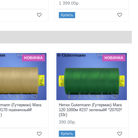
1 399.00р.
Купить
НОВИНКА
НОВИНКА
rmann (Гутерман) Mara
Нитки Gutermann (Гутерман) Mara
#170 пшеничный#
120 1000м #237 зеленый# *20703*
г)
(33г)
390.00р.
Купить