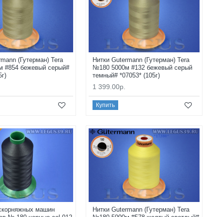
rmann (Гутерман) Tera
Нитки Gutermann (Гутерман) Tera
м #854 бежевый серый#
№180 5000м #132 бежевый серый
5г)
темный# *07053* (105г)
1 399.00р.
Купить
 скорняжных машин
Нитки Gutermann (Гутерман) Tera