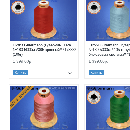
Нитки Gutermann (Гутерман) Tera
Нитки Gutermann (Гутер
№180 5000м #365 красный# *17386*
№180 5000м #195 голу
(105г)
бирюзовый светлый# *1
1 399.00р.
1 399.00р.
Купить
Купить
НЕТ В НАЛИЧИИ