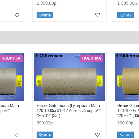
1 399.00р.
1 399.00р.
Купить
Купить
НОВИНКА
НОВИНКА
рман) Mara
Нитки Gutermann (Гутерман) Mara
Нитки Gute
крем#
120 1000м #1217 бежевый серый#
120 1000м 
*20701* (33г)
*20702* (33
390.00р.
390.00р.
Купить
Купить