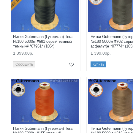
Нитки Gutermann (Гутерман) Tera
Нитки Gutermann (Гутер
№180 5000м #681 серый темный
№180 5000м #702 серы
темный# *07951* (105г)
асфальт)# *07774* (105
1 399.00р.
1 399.00р.
Сообщить
Купить
Нитки Gutermann (Гутерман) Tera
Нитки Gutermann (Гутер