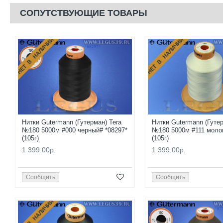
СОПУТСТВУЮЩИЕ ТОВАРЫ
НЕТ В НАЛИЧИИ
НЕТ В НАЛИЧИИ
Нитки Gutermann (Гутерман) Tera
Нитки Gutermann (Гутер
№180 5000м #000 черный# *08297*
№180 5000м #111 молок
(105г)
(105г)
1 399.00р.
1 399.00р.
Сообщить
Сообщить
НЕТ В НАЛИЧИИ