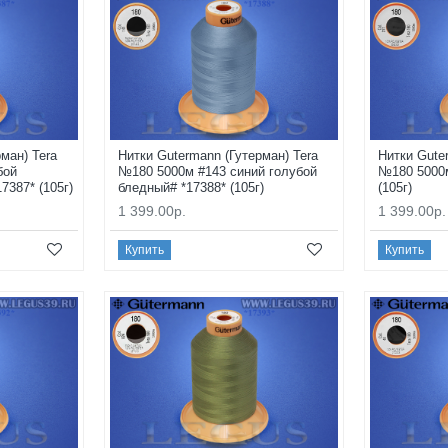
ман) Tera
Нитки Gutermann (Гутерман) Tera
Нитки Gute
бой
№180 5000м #143 синий голубой
№180 5000м
7387* (105г)
бледный# *17388* (105г)
(105г)
1 399.00р.
1 399.00р.
Купить
Купить