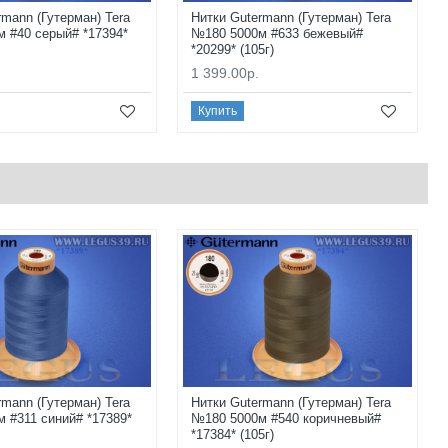
rmann (Гутерман) Tera
Нитки Gutermann (Гутерман) Tera
 #40 серый# *17394*
№180 5000м #633 бежевый#
*20299* (105г)
1 399.00р.
Купить
rmann (Гутерман) Tera
Нитки Gutermann (Гутерман) Tera
 #311 синий# *17389*
№180 5000м #540 коричневый#
*17384* (105г)