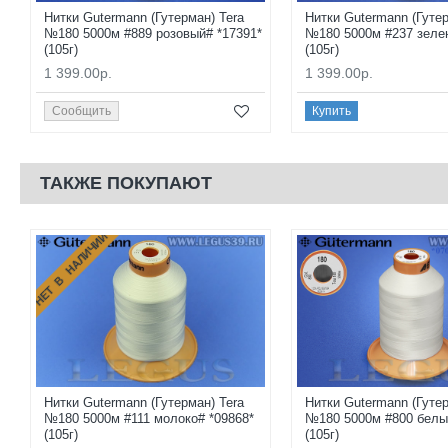
Нитки Gutermann (Гутерман) Tera
Нитки Gutermann (Гутер
№180 5000м #889 розовый# *17391*
№180 5000м #237 зеле
(105г)
(105г)
1 399.00р.
1 399.00р.
Сообщить
Купить
ТАКЖЕ ПОКУПАЮТ
НЕТ В НАЛИЧИИ
Нитки Gutermann (Гутерман) Tera
Нитки Gutermann (Гутер
№180 5000м #111 молоко# *09868*
№180 5000м #800 белы
(105г)
(105г)