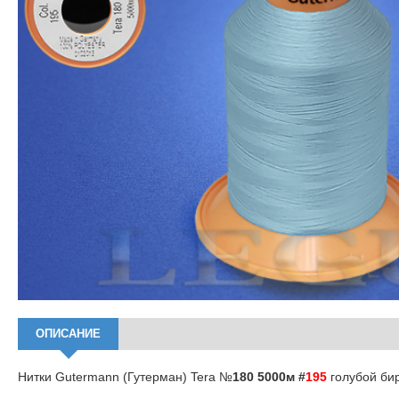
ОПИСАНИЕ
Нитки Gutermann (Гутерман) Tera №
180 5000м #
195
голубой би