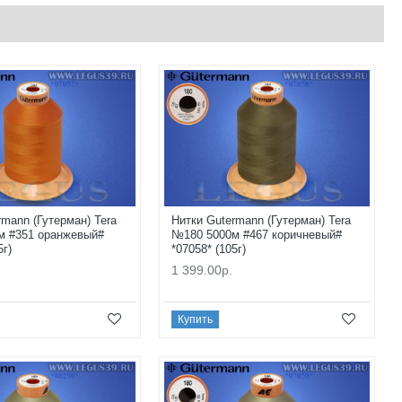
rmann (Гутерман) Tera
Нитки Gutermann (Гутерман) Tera
м #351 оранжевый#
№180 5000м #467 коричневый#
5г)
*07058* (105г)
1 399.00р.
Купить