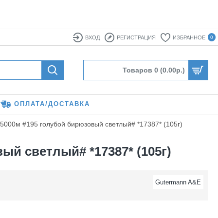
ВХОД
РЕГИСТРАЦИЯ
ИЗБРАННОЕ
0
Товаров 0 (0.00р.)
ОПЛАТА/ДОСТАВКА
5000м #195 голубой бирюзовый светлый# *17387* (105г)
ый светлый# *17387* (105г)
Gutermann A&E