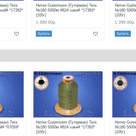
ман) Tera
Нитки Gutermann (Гутерман) Tera
Нитки Gute
ный# *17392*
№180 5000м #824 хаки# *17393*
№180 5000м
(105г)
(105г)
1 399.00р.
1 399.00р.
Купить
Купить
ман) Tera
Нитки Gutermann (Гутерман) Tera
Нитки Gute
й# *07059*
№180 5000м #824 хаки# *17393*
№180 5000м
(105г)
(105г)