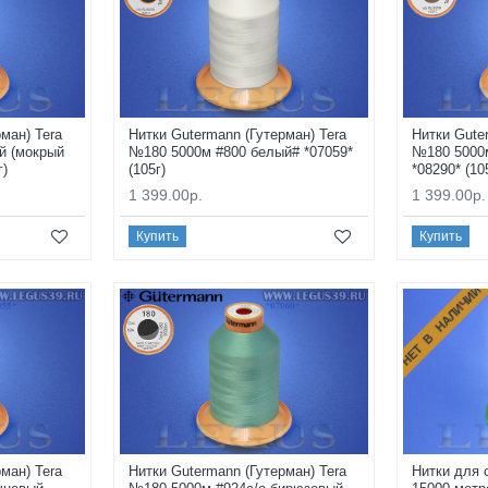
ман) Tera
Нитки Gutermann (Гутерман) Tera
Нитки Gute
й (мокрый
№180 5000м #800 белый# *07059*
№180 5000
г)
(105г)
*08290* (10
1 399.00р.
1 399.00р.
Купить
Купить
НЕТ В НАЛИЧИИ
ман) Tera
Нитки Gutermann (Гутерман) Tera
Нитки для