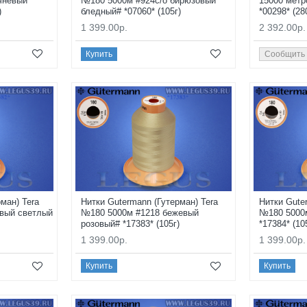
чневый
№180 5000м #924с/о бирюзовый
15000 метр
)
бледный# *07060* (105г)
*00298* (28
1 399.00р.
2 392.00р.
Купить
Сообщить
ман) Tera
Нитки Gutermann (Гутерман) Tera
Нитки Gute
вый светлый
№180 5000м #1218 бежевый
№180 5000
розовый# *17383* (105г)
*17384* (10
1 399.00р.
1 399.00р.
Купить
Купить