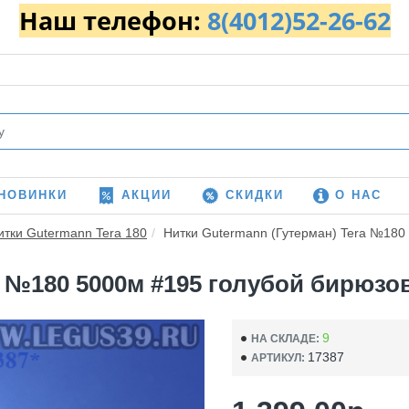
Наш телефон:
8(4012)52-26-62
НОВИНКИ
АКЦИИ
СКИДКИ
О НАС
итки Gutermann Tera 180
Нитки Gutermann (Гутерман) Tera №180 
 №180 5000м #195 голубой бирюзов
9
НА СКЛАДЕ:
17387
АРТИКУЛ: