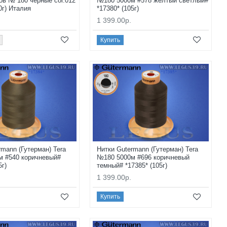
ов № 180 черные col.012
№180 5000м #578 желтый светлый#
0г) Италия
*17380* (105г)
1 399.00р.
Купить
rmann (Гутерман) Tera
Нитки Gutermann (Гутерман) Tera
м #540 коричневый#
№180 5000м #696 коричневый
5г)
темный# *17385* (105г)
1 399.00р.
Купить