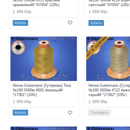
№180 5000м #155 красный
№180 5000м #216 кори
оранжевый# *07054* (105г)
светлый# *07055* (105г
1 399.00р.
1 399.00р.
Купить
Купить
НЕТ В НАЛИЧИИ
Нитки Gutermann (Гутерман) Tera
Нитки Gutermann (Гутер
№180 5000м #591 бежевый#
№180 5000м #722 беже
*17381* (105г)
серый# *17382* (105г)
1 399.00р.
1 399.00р.
Купить
Сообщить