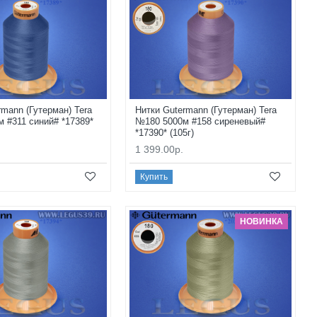
rmann (Гутерман) Tera
Нитки Gutermann (Гутерман) Tera
 #311 синий# *17389*
№180 5000м #158 сиреневый#
*17390* (105г)
1 399.00р.
Купить
НОВИНКА