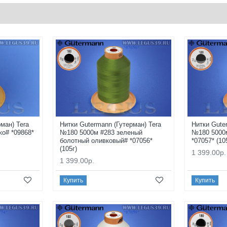
ман) Tera
Нитки Gutermann (Гутерман) Tera
Нитки Gute
о# *09868*
№180 5000м #283 зеленый
№180 5000
болотный оливковый# *07056*
*07057* (10
(105г)
1 399.00р.
1 399.00р.
Купить
Купить