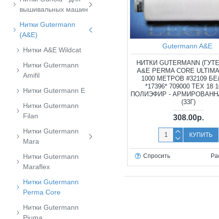
вышивальных машин
Нитки Gutermann
(A&E)
Gutermann A&E
Нитки A&E Wildcat
НИТКИ GUTERMANN (ГУТ
Нитки Gutermann
A&E PERMA CORE ULTIMA
Amifil
1000 МЕТРОВ #32109 Б
*17396* 709000 TEX 18 
Нитки Gutermann E
ПОЛИЭФИР - АРМИРОВАНН
(33Г)
Нитки Gutermann
Filan
308.00р.
Нитки Gutermann
КУПИТЬ
Mara
Спросить
Ра
Нитки Gutermann
Maraflex
Нитки Gutermann
Perma Core
Нитки Gutermann
Piuma