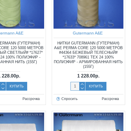
termann A&E
Gutermann A&E
ERMANN (ГУТЕРМАН)
НИТКИ GUTERMANN (ГУТЕРМАН)
CORE 120 5000 МЕТРОВ
A&E PERMA CORE 120 5000 МЕТРОВ
ТЫЙ СВЕТЛЫЙ# *17627*
#44364 БЕЖЕВЫЙ ТЕЛЕСНЫЙ#
 24 100% ПОЛИЭФИР -
*17633* 708961 TEX 24 100%
ННАЯ НИТЬ (155Г)
ПОЛИЭФИР - АРМИРОВАННАЯ НИТЬ
(155Г)
1 228.00р.
1 228.00р.
КУПИТЬ
КУПИТЬ
Рассрочка
Спросить
Рассрочка