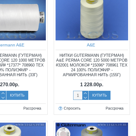
termann A&E
A&E
ERMANN (ГУТЕРМАН)
НИТКИ GUTERMANN (ГУТЕРМАН)
CORE 120 1000 МЕТРОВ
A&E PERMA CORE 120 5000 МЕТРОВ
Й# *17377* 708960 TEX
#32001 МОЛОКО# *15096* 708961 TEX
00% ПОЛИЭФИР -
24 100% ПОЛИЭФИР -
АННАЯ НИТЬ (33Г)
АРМИРОВАННАЯ НИТЬ (155Г)
270.00р.
1 228.00р.
КУПИТЬ
КУПИТЬ
Рассрочка
Спросить
Рассрочка