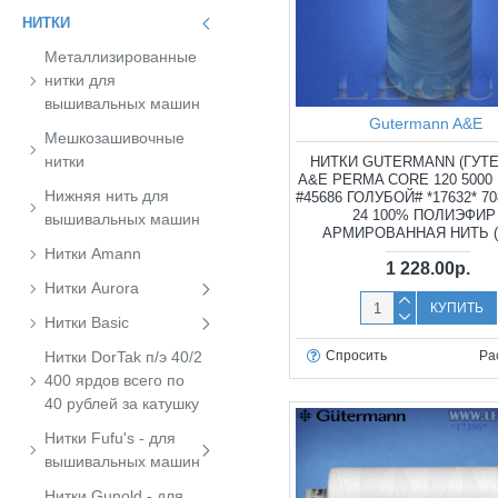
НИТКИ
Металлизированные
нитки для
вышивальных машин
Gutermann A&E
Мешкозашивочные
нитки
НИТКИ GUTERMANN (ГУТ
A&E PERMA CORE 120 500
Нижняя нить для
#45686 ГОЛУБОЙ# *17632* 7
24 100% ПОЛИЭФИР 
вышивальных машин
АРМИРОВАННАЯ НИТЬ (
Нитки Amann
1 228.00р.
Нитки Aurora
КУПИТЬ
Нитки Basic
Нитки DorTak п/э 40/2
Спросить
Ра
400 ярдов всего по
40 рублей за катушку
Нитки Fufu's - для
вышивальных машин
Нитки Gunold - для