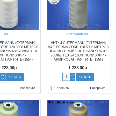
A&E
Gutermann A&E
ERMANN (ГУТЕРМАН)
НИТКИ GUTERMANN (ГУТЕРМАН)
CORE 120 5000 МЕТРОВ
A&E PERMA CORE 120 5000 МЕТРОВ
Й# *15097* 708961 TEX
#32610 СЕРЫЙ СВЕТЛЫЙ# *17631*
00% ПОЛИЭФИР -
708961 TEX 24 100% ПОЛИЭФИР -
ННАЯ НИТЬ (155Г)
АРМИРОВАННАЯ НИТЬ (155Г)
1 228.00р.
1 228.00р.
КУПИТЬ
КУПИТЬ
Рассрочка
Спросить
Рассрочка