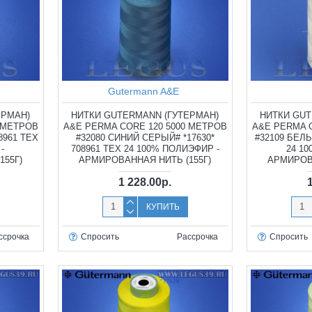
Gutermann A&E
ЕРМАН)
НИТКИ GUTERMANN (ГУТЕРМАН)
НИТКИ GUT
0 МЕТРОВ
A&E PERMA CORE 120 5000 МЕТРОВ
A&E PERMA 
8961 TEX
#32080 СИНИЙ СЕРЫЙ# *17630*
#32109 БЕЛЫ
-
708961 TEX 24 100% ПОЛИЭФИР -
24 1
155Г)
АРМИРОВАННАЯ НИТЬ (155Г)
АРМИРОВА
1 228.00р.
КУПИТЬ
ссрочка
Спросить
Рассрочка
Спросить