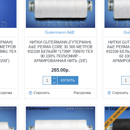
Gutermann A&E
Gu
ЕРМАН)
НИТКИ GUTERMANN (ГУТЕРМАН)
НИТКИ GUT
0 МЕТРОВ
A&E PERMA CORE 30 300 МЕТРОВ
A&E PERMA 
08961 TEX
#32109 БЕЛЫЙ# *17399* 708970 TEX
#32109 БЕЛЫ
-
90 100% ПОЛИЭФИР -
60 1
155Г)
АРМИРОВАННАЯ НИТЬ (33Г)
АРМИРОВ
265.00р.
КУПИТЬ
ссрочка
Спросить
Рассрочка
Спросить
НЕТ В НАЛИЧИИ