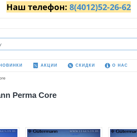
Наш телефон:
8(4012)52-26-62
НОВИНКИ
АКЦИИ
СКИДКИ
О НАС
ore
nn Perma Core