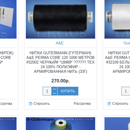
A&E
Gu
НИТОК)
НИТКИ GUTERMANN (ГУТЕРМАН)
НИТКИ GUT
 CORE
A&E PERMA CORE 120 1000 МЕТРОВ
A&E PERMA 
9*
#32002 ЧЕРНЫЙ# *18989* ?????? TEX
#32109 БЕЛЫ
24 100% ПОЛИЭФИР -
24 1
АРМИРОВАННАЯ НИТЬ (33Г)
АРМИРОВ
270.00р.
КУПИТЬ
ссрочка
Спросить
Рассрочка
Спросить