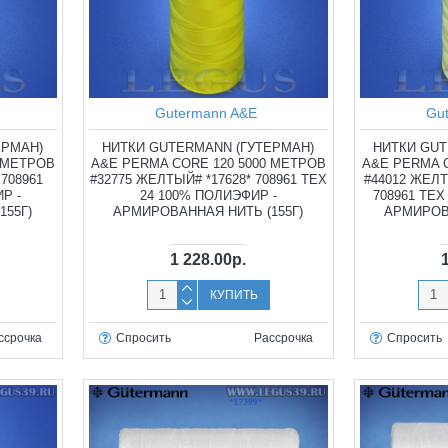
Gutermann A&E
Gu
ЕРМАН)
НИТКИ GUTERMANN (ГУТЕРМАН)
НИТКИ GUT
0 МЕТРОВ
A&E PERMA CORE 120 5000 МЕТРОВ
A&E PERMA 
 708961
#32775 ЖЕЛТЫЙ# *17628* 708961 TEX
#44012 ЖЕЛ
Р -
24 100% ПОЛИЭФИР -
708961 TEX
155Г)
АРМИРОВАННАЯ НИТЬ (155Г)
АРМИРОВА
1 228.00р.
КУПИТЬ
ссрочка
Спросить
Рассрочка
Спросить