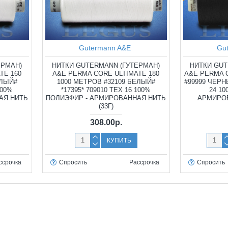
Gutermann A&E
Gu
ЕРМАН)
НИТКИ GUTERMANN (ГУТЕРМАН)
НИТКИ GUT
TE 160
A&E PERMA CORE ULTIMATE 180
A&E PERMA 
ЕЛЫЙ#
1000 МЕТРОВ #32109 БЕЛЫЙ#
#99999 ЧЕРНЫ
100%
*17395* 709010 TEX 16 100%
24 1
АЯ НИТЬ
ПОЛИЭФИР - АРМИРОВАННАЯ НИТЬ
АРМИРОВ
(33Г)
308.00р.
КУПИТЬ
ссрочка
Спросить
Рассрочка
Спросить