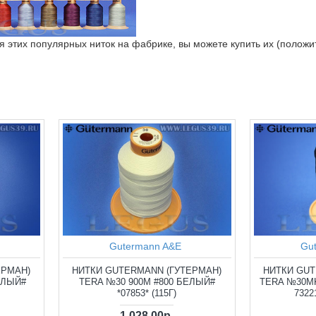
я этих популярных ниток на фабрике, вы можете купить их (положит
Gutermann A&E
Gu
ЕРМАН)
НИТКИ GUTERMANN (ГУТЕРМАН)
НИТКИ GUT
ЕЛЫЙ#
TERA №30 900М #800 БЕЛЫЙ#
TERA №30MK
*07853* (115Г)
7322
1 028.00р.