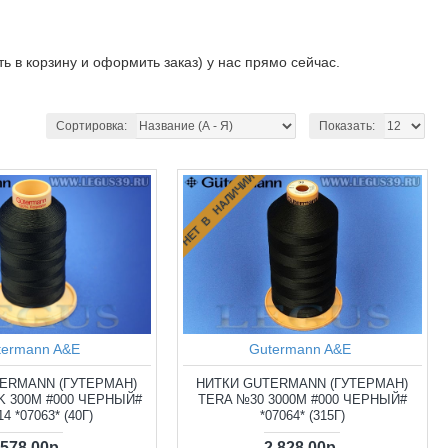
ь в корзину и оформить заказ) у нас прямо сейчас.
Сортировка:
Показать:
НЕТ В НАЛИЧИИ
termann A&E
Gutermann A&E
ERMANN (ГУТЕРМАН)
НИТКИ GUTERMANN (ГУТЕРМАН)
 300М #000 ЧЕРНЫЙ#
TERA №30 3000М #000 ЧЕРНЫЙ#
14 *07063* (40Г)
*07064* (315Г)
578.00р.
2 828.00р.