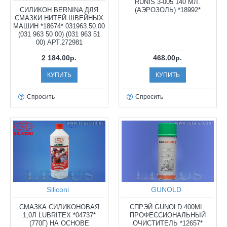
RUNIS 3-005 140 МЛ.
СИЛИКОН BERNINA ДЛЯ
(АЭРОЗОЛЬ) *18992*
СМАЗКИ НИТЕЙ ШВЕЙНЫХ
МАШИН *18674* 031963.50.00
(031 963 50 00) (031 963 51
00) АРТ.272981
2 184.00р.
468.00р.
КУПИТЬ
КУПИТЬ
Спросить
Спросить
Siliconi
GUNOLD
СМАЗКА СИЛИКОНОВАЯ
СПРЭЙ GUNOLD 400ML.
1,0Л LUBRITEX *04737*
ПРОФЕССИОНАЛЬНЫЙ
(770Г) НА ОСНОВЕ
ОЧИСТИТЕЛЬ *12657*