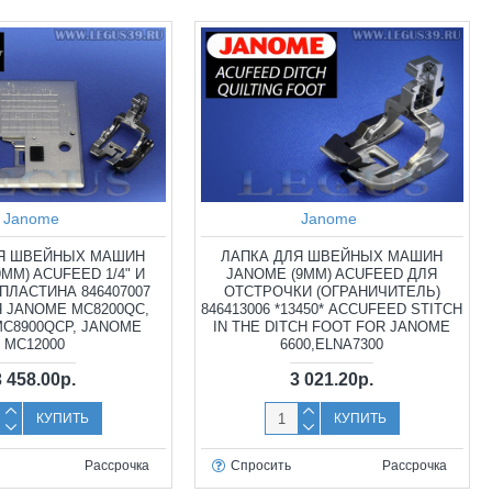
Janome
Janome
ЛЯ ШВЕЙНЫХ МАШИН
ЛАПКА ДЛЯ ШВЕЙНЫХ МАШИН
ММ) ACUFEED 1/4" И
JANOME (9ММ) ACUFEED ДЛЯ
ПЛАСТИНА 846407007
ОТСТРОЧКИ (ОГРАНИЧИТЕЛЬ)
ЛЯ JANOME MC8200QC,
846413006 *13450* ACCUFEED STITCH
C8900QCP, JANOME
IN THE DITCH FOOT FOR JANOME
MC12000
6600,ELNA7300
3 458.00р.
3 021.20р.
КУПИТЬ
КУПИТЬ
Рассрочка
Спросить
Рассрочка