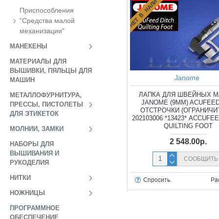
НЕТ В НАЛИЧИИ
Приспособления
"Средства малой
механизации"
МАНЕКЕНЫ
МАТЕРИАЛЫ ДЛЯ
ВЫШИВКИ, ПЯЛЬЦЫ ДЛЯ
Janome
МАШИН
ЛАПКА ДЛЯ ШВЕЙНЫХ 
МЕТАЛЛОФУРНИТУРА,
JANOME (9ММ) ACUFEE
ПРЕССЫ, ПИСТОЛЕТЫ
ОТСТРОЧКИ (ОГРАНИЧИ
ДЛЯ ЭТИКЕТОК
202103006 *13423* ACCUFE
QUILTING FOOT
МОЛНИИ, ЗАМКИ
2 548.00р.
НАБОРЫ ДЛЯ
ВЫШИВАНИЯ И
СООБЩИТЬ
РУКОДЕЛИЯ
НИТКИ
Спросить
Ра
НОЖНИЦЫ
ПРОГРАММНОЕ
ОБЕСПЕЧЕНИЕ