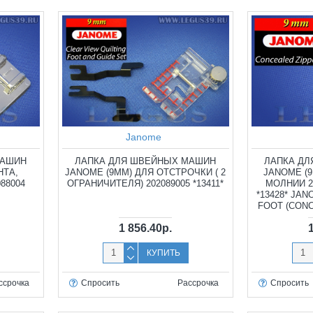
Janome
МАШИН
ЛАПКА ДЛЯ ШВЕЙНЫХ МАШИН
ЛАПКА Д
НТА,
JANOME (9ММ) ДЛЯ ОТСТРОЧКИ ( 2
JANOME (
88004
ОГРАНИЧИТЕЛЯ) 202089005 *13411*
МОЛНИИ 20
*13428* JAN
FOOT (CON
1 856.40р.
КУПИТЬ
ссрочка
Спросить
Рассрочка
Спросить