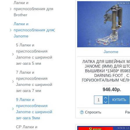
Лапки и
приспособления для
Brother
Лапки и
приспособления для
Janome
5 Лапки и
приспособления
Janome
Janome с шириной
ЛАПКА ДЛЯ ШВЕЙНЫХ 
зиг-зага 5 мм
JANOME (9ММ) ДЛЯ ШТ
ВЫШИВКИ *13459* 8598
7 Лапки и
DARNING FOOT , С
приспособления
ГОРИЗОНТАЛЬНЫМ ЧЕЛ
Janome с шириной
946.40р.
зиг-зага 7 мм
9 Лапки и
КУПИТЬ
приспособления
Janome с шириной
Спросить
Ра
зиг-зага 9мм
CP Лапки и