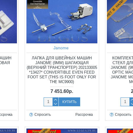
НЕТ В НАЛИЧИИ
Janome
МАШИН
ЛАПКА ДЛЯ ШВЕЙНЫХ МАШИН
КОМПЛЕК
НОВАЯ
JANOME (9ММ) ШАГАЮЩАЯ
СТЕКЛ Д
(ВЕРХНИЙ ТРАНСПОРТЕР) 202133005
JANOME (9М
*13427* CONVERTIBLE EVEN FEED
OPTIC MAG
FOOT SET (THIS IS FOOT ONLY FOR
JANOME MC
THE MC9900)
M
7 451.60р.
КУПИТЬ
ссрочка
Спросить
Рассрочка
Спросить