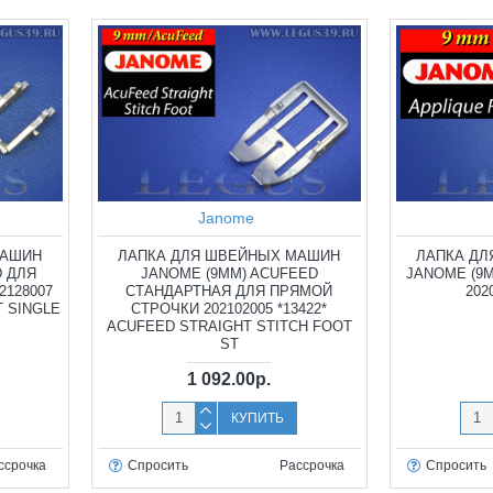
Janome
МАШИН
ЛАПКА ДЛЯ ШВЕЙНЫХ МАШИН
ЛАПКА Д
D ДЛЯ
JANOME (9ММ) ACUFEED
JANOME (9
128007
СТАНДАРТНАЯ ДЛЯ ПРЯМОЙ
202
T SINGLE
СТРОЧКИ 202102005 *13422*
ACUFEED STRAIGHT STITCH FOOT
ST
1 092.00р.
КУПИТЬ
ссрочка
Спросить
Рассрочка
Спросить