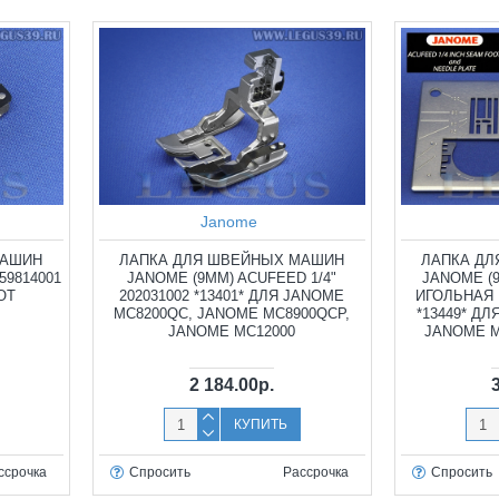
Janome
МАШИН
ЛАПКА ДЛЯ ШВЕЙНЫХ МАШИН
ЛАПКА Д
59814001
JANOME (9ММ) ACUFEED 1/4"
JANOME (9
OOT
202031002 *13401* ДЛЯ JANOME
ИГОЛЬНАЯ 
MC8200QC, JANOME MC8900QCP,
*13449* Д
JANOME MC12000
JANOME M
2 184.00р.
КУПИТЬ
ссрочка
Спросить
Рассрочка
Спросить