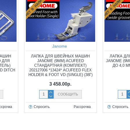
НЕТ В НАЛИЧИИ
НЕТ В НАЛИЧИИ
Janome
МАШИН
ЛАПКА ДЛЯ ШВЕЙНЫХ МАШИН
ЛАПКА Д
D ДЛЯ
JANOME (9ММ) ACUFEED
JANOME (9М
ТЕЛЬ)
СТАНДАРТНАЯ (КОМПЛЕКТ)
ДО 4,0 М
ED DITCH
202127006 *13424* ACUFEED FLEX
HOLDER & FOOT VD (SINGLE) (38Г)
3 458.00р.
СООБЩИТЬ
ссрочка
Спросить
Рассрочка
Спросить