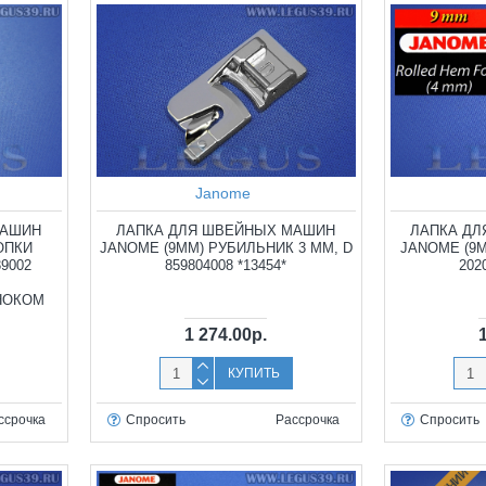
Janome
МАШИН
ЛАПКА ДЛЯ ШВЕЙНЫХ МАШИН
ЛАПКА Д
ОПКИ
JANOME (9ММ) РУБИЛЬНИК 3 ММ, D
JANOME (9
39002
859804008 *13454*
202
НОКОМ
1 274.00р.
КУПИТЬ
ссрочка
Спросить
Рассрочка
Спросить