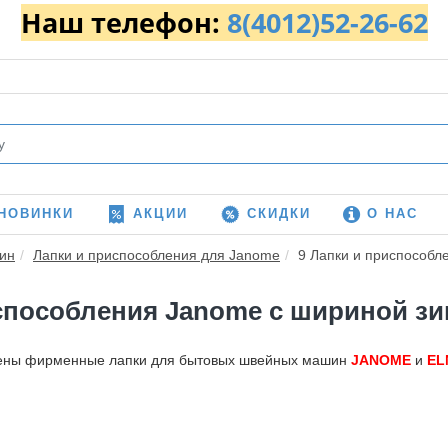
Наш телефон:
8(4012)52-26-62
НОВИНКИ
АКЦИИ
СКИДКИ
О НАС
ин
Лапки и приспособления для Janome
9 Лапки и приспособл
способления Janome с шириной зиг
лены фирменные лапки для бытовых швейных машин
JANOME
и
EL