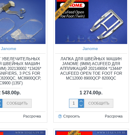
НЕТ В НАЛИЧИИ
Janome
Janome
Т УВЕЛЕЧИТЕЛЬНЫХ
ЛАПКА ДЛЯ ШВЕЙНЫХ МАШИН
ЛЯ ШВЕЙНЫХ МАШИН
JANOME (9ММ) ACUFEED ДЛЯ
М) 202130002 *13426*
АППЛИКАЦИЙ 202149004 *13444*
NIFIERS, 3 PCS FOR
ACUFEED OPEN TOE FOOT FOR
8200QC, MC8900QCP,
MC12000 8900QCP 8200QC
C9900 (135Г)
2 548.00р.
1 274.00р.
СООБЩИТЬ
СООБЩИТЬ
Рассрочка
Спросить
Рассрочка