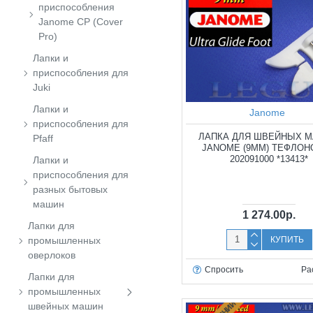
приспособления
Janome CP (Cover
Pro)
Лапки и
приспособления для
Juki
Лапки и
Janome
приспособления для
ЛАПКА ДЛЯ ШВЕЙНЫХ 
Pfaff
JANOME (9ММ) ТЕФЛО
202091000 *13413*
Лапки и
приспособления для
разных бытовых
машин
1 274.00р.
Лапки для
КУПИТЬ
промышленных
оверлоков
Спросить
Ра
Лапки для
промышленных
швейных машин