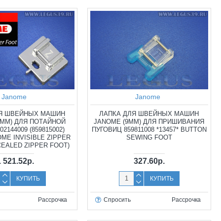
Janome
Janome
ЛЯ ШВЕЙНЫХ МАШИН
ЛАПКА ДЛЯ ШВЕЙНЫХ МАШИН
9ММ) ДЛЯ ПОТАЙНОЙ
JANOME (9ММ) ДЛЯ ПРИШИВАНИЯ
2144009 (859815002)
ПУГОВИЦ 859811008 *13457* BUTTON
OME INVISIBLE ZIPPER
SEWING FOOT
CEALED ZIPPER FOOT)
1 521.52р.
327.60р.
КУПИТЬ
КУПИТЬ
Рассрочка
Спросить
Рассрочка