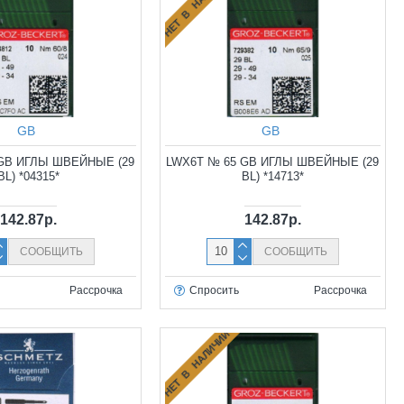
НЕТ В НАЛИЧИИ
GB
GB
GB ИГЛЫ ШВЕЙНЫЕ (29
LWX6T № 65 GB ИГЛЫ ШВЕЙНЫЕ (29
BL) *04315*
BL) *14713*
142.87р.
142.87р.
СООБЩИТЬ
СООБЩИТЬ
Рассрочка
Спросить
Рассрочка
НЕТ В НАЛИЧИИ