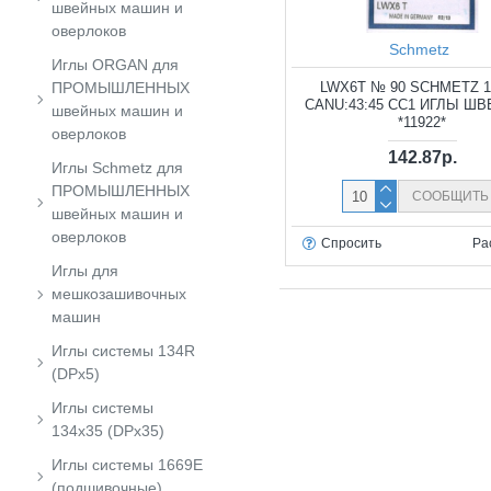
швейных машин и
оверлоков
Schmetz
Иглы ORGAN для
ПРОМЫШЛЕННЫХ
LWX6T № 90 SCHMETZ 1
CANU:43:45 CC1 ИГЛЫ Ш
швейных машин и
*11922*
оверлоков
142.87р.
Иглы Schmetz для
ПРОМЫШЛЕННЫХ
СООБЩИТЬ
швейных машин и
оверлоков
Спросить
Ра
Иглы для
мешкозашивочных
машин
Иглы системы 134R
(DPx5)
Иглы системы
134x35 (DPx35)
Иглы системы 1669E
(подшивочные)