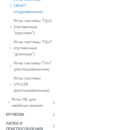
LWx6T
(подшивочные)
Иглы системы TQx1
(пуговичные
"короткие")
Иглы системы TQx7
(пуговичные
"длинные")
Иглы системы TVx7
(распошивальные)
Иглы системы
UYx128
(распошивальные)
Иглы НЕ для
швейных машин
КРУЖЕВА
ЛАПКИ И
ПРИСПОСОБЛЕНИЯ