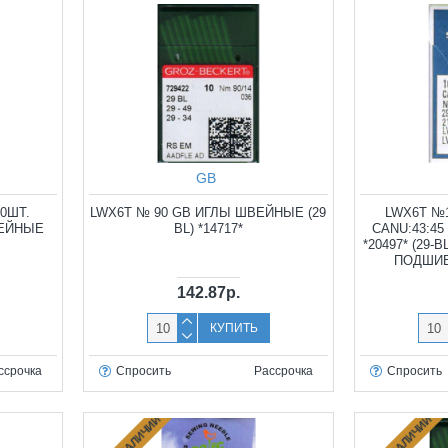
GB
0ШТ.
LWX6T № 90 GB ИГЛЫ ШВЕЙНЫЕ (29
LWX6T №1
ВЕЙНЫЕ
BL) *14717*
CANU:43:4
*20497* (29-B
ПОДШИ
142.87р.
КУПИТЬ
ссрочка
Спросить
Рассрочка
Спросить