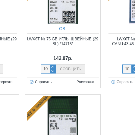
GB
ЙНЫЕ (29
LWX6T № 75 GB ИГЛЫ ШВЕЙНЫЕ (29
LWX6T №
BL) *14715*
CANU:43:4
142.87р.
СООБЩИТЬ
ссрочка
Спросить
Рассрочка
Спросить
НЕТ В НАЛИЧИИ