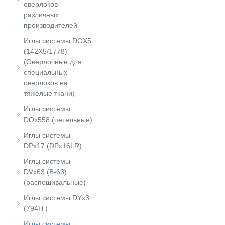
оверлоков
различных
производителей
Иглы системы DOX5
(142X5/1778)
(Оверлочные для
специальных
оверлоков на
тяжелые ткани)
Иглы системы
DOx558 (петельные)
Иглы системы
DPx17 (DPx16LR)
Иглы системы
DVx63 (B-63)
(распошивальные)
Иглы системы DYx3
(794H )
Иглы системы