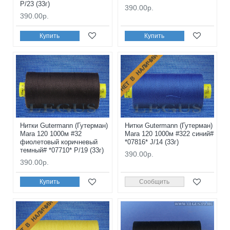
P/23 (33г)
390.00р.
390.00р.
Купить
Купить
НЕТ В НАЛИЧИИ
Нитки Gutermann (Гутерман)
Нитки Gutermann (Гутерман)
Mara 120 1000м #32
Mara 120 1000м #322 синий#
фиолетовый коричневый
*07816* J/14 (33г)
темный# *07710* P/19 (33г)
390.00р.
390.00р.
Купить
Сообщить
НЕТ В НАЛИЧИИ