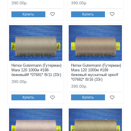
390.00р.
390.00р.
Купить
Купить
Нитки Gutermann (Гутерман)
Нитки Gutermann (Гутерман)
Mara 120 1000м #198
Mara 120 1000м #199
бежевый# *07681* B/11 (33г)
бежевый мускатный орех#
*07682* B/16 (33г)
390.00р.
390.00р.
Купить
Купить