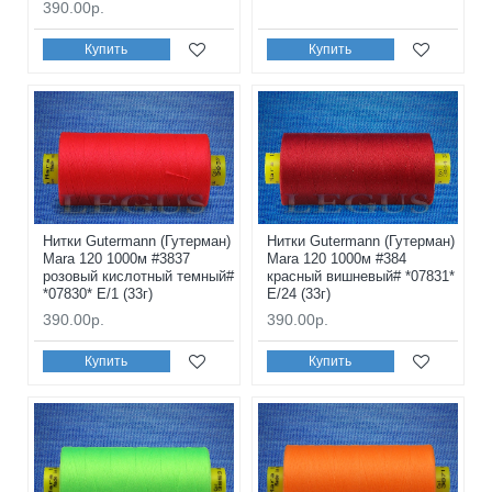
390.00р.
Купить
Купить
Нитки Gutermann (Гутерман)
Нитки Gutermann (Гутерман)
Mara 120 1000м #3837
Mara 120 1000м #384
розовый кислотный темный#
красный вишневый# *07831*
*07830* E/1 (33г)
E/24 (33г)
390.00р.
390.00р.
Купить
Купить