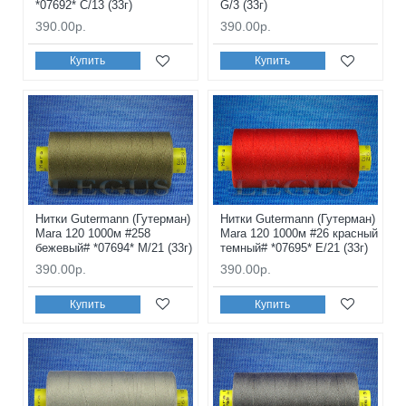
*07692* C/13 (33г)
G/3 (33г)
390.00р.
390.00р.
Купить
Купить
Нитки Gutermann (Гутерман)
Нитки Gutermann (Гутерман)
Mara 120 1000м #258
Mara 120 1000м #26 красный
бежевый# *07694* M/21 (33г)
темный# *07695* E/21 (33г)
390.00р.
390.00р.
Купить
Купить