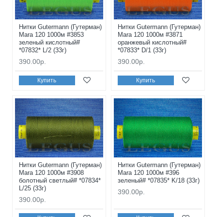
Нитки Gutermann (Гутерман)
Нитки Gutermann (Гутерман)
Mara 120 1000м #3853
Mara 120 1000м #3871
зеленый кислотный#
оранжевый кислотный#
*07832* L/2 (33г)
*07833* D/1 (33г)
390.00р.
390.00р.
Купить
Купить
Нитки Gutermann (Гутерман)
Нитки Gutermann (Гутерман)
Mara 120 1000м #3908
Mara 120 1000м #396
болотный светлый# *07834*
зеленый# *07835* K/18 (33г)
L/25 (33г)
390.00р.
390.00р.