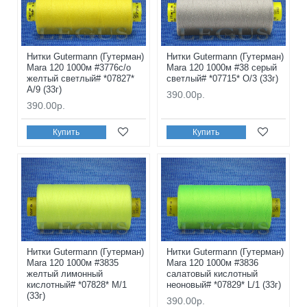
Нитки Gutermann (Гутерман)
Нитки Gutermann (Гутерман)
Mara 120 1000м #3776с/о
Mara 120 1000м #38 серый
желтый светлый# *07827*
светлый# *07715* O/3 (33г)
A/9 (33г)
390.00р.
390.00р.
Купить
Купить
Нитки Gutermann (Гутерман)
Нитки Gutermann (Гутерман)
Mara 120 1000м #3835
Mara 120 1000м #3836
желтый лимонный
салатовый кислотный
кислотный# *07828* M/1
неоновый# *07829* L/1 (33г)
(33г)
390.00р.