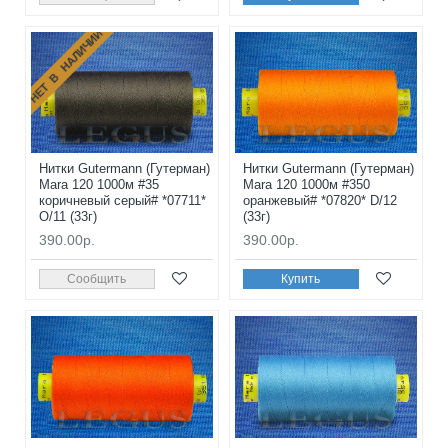
НЕТ В НАЛИЧИИ
Нитки Gutermann (Гутерман)
Нитки Gutermann (Гутерман)
Mara 120 1000м #35
Mara 120 1000м #350
коричневый серый# *07711*
оранжевый# *07820* D/12
O/11 (33г)
(33г)
390.00р.
390.00р.
Сообщить
Купить