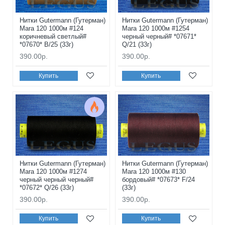
Нитки Gutermann (Гутерман)
Нитки Gutermann (Гутерман)
Mara 120 1000м #124
Mara 120 1000м #1254
коричневый светлый#
черный черный# *07671*
*07670* B/25 (33г)
Q/21 (33г)
390.00р.
390.00р.
Купить
Купить
Нитки Gutermann (Гутерман)
Нитки Gutermann (Гутерман)
Mara 120 1000м #1274
Mara 120 1000м #130
черный черный черный#
бордовый# *07673* F/24
*07672* Q/26 (33г)
(33г)
390.00р.
390.00р.
Купить
Купить