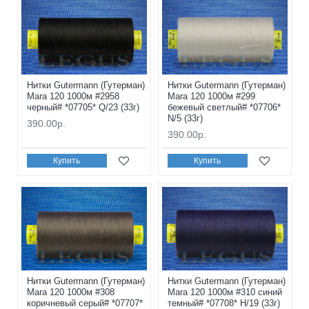
Нитки Gutermann (Гутерман)
Нитки Gutermann (Гутерман)
Mara 120 1000м #2958
Mara 120 1000м #299
черный# *07705* Q/23 (33г)
бежевый светлый# *07706*
N/5 (33г)
390.00р.
390.00р.
Купить
Купить
Нитки Gutermann (Гутерман)
Нитки Gutermann (Гутерман)
Mara 120 1000м #308
Mara 120 1000м #310 синий
коричневый серый# *07707*
темный# *07708* H/19 (33г)