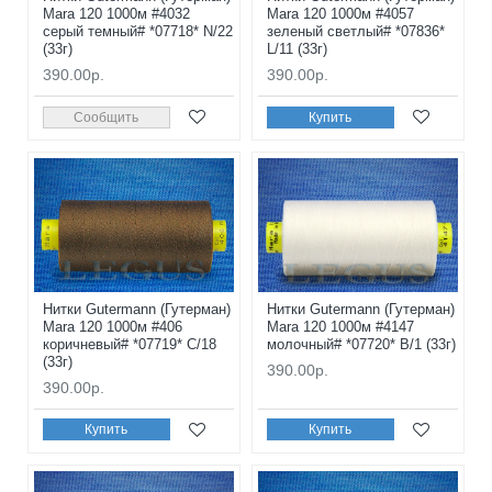
Mara 120 1000м #4032
Mara 120 1000м #4057
серый темный# *07718* N/22
зеленый светлый# *07836*
(33г)
L/11 (33г)
390.00р.
390.00р.
Сообщить
Купить
Нитки Gutermann (Гутерман)
Нитки Gutermann (Гутерман)
Mara 120 1000м #406
Mara 120 1000м #4147
коричневый# *07719* C/18
молочный# *07720* B/1 (33г)
(33г)
390.00р.
390.00р.
Купить
Купить