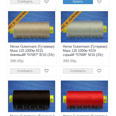
Сообщить
Купить
НЕТ В НАЛИЧИИ
НЕТ В НАЛИЧИИ
Нитки Gutermann (Гутерман)
Нитки Gutermann (Гутерман)
Mara 120 1000м #215
Mara 120 1000м #224
бежевый# *07687* B/10 (33г)
серый# *07688* N/16 (33г)
390.00р.
390.00р.
Сообщить
Сообщить