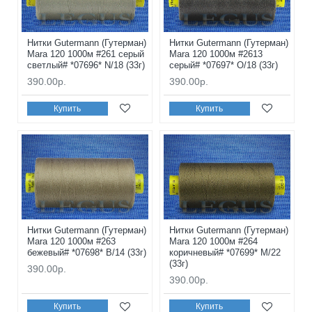
Нитки Gutermann (Гутерман)
Нитки Gutermann (Гутерман)
Mara 120 1000м #261 серый
Mara 120 1000м #2613
светлый# *07696* N/18 (33г)
серый# *07697* O/18 (33г)
390.00р.
390.00р.
Купить
Купить
Нитки Gutermann (Гутерман)
Нитки Gutermann (Гутерман)
Mara 120 1000м #263
Mara 120 1000м #264
бежевый# *07698* B/14 (33г)
коричневый# *07699* M/22
(33г)
390.00р.
390.00р.
Купить
Купить