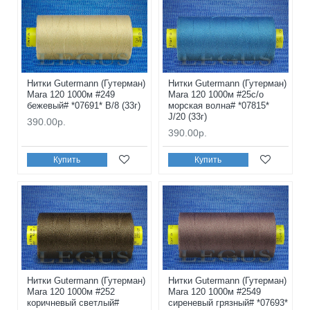
Нитки Gutermann (Гутерман)
Нитки Gutermann (Гутерман)
Mara 120 1000м #249
Mara 120 1000м #25с/о
бежевый# *07691* B/8 (33г)
морская волна# *07815*
J/20 (33г)
390.00р.
390.00р.
Купить
Купить
Нитки Gutermann (Гутерман)
Нитки Gutermann (Гутерман)
Mara 120 1000м #252
Mara 120 1000м #2549
коричневый светлый#
сиреневый грязный# *07693*