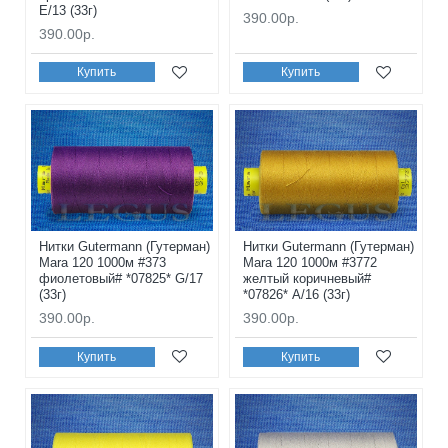
E/13 (33г)
390.00р.
390.00р.
Купить
Купить
Нитки Gutermann (Гутерман)
Нитки Gutermann (Гутерман)
Mara 120 1000м #373
Mara 120 1000м #3772
фиолетовый# *07825* G/17
желтый коричневый#
(33г)
*07826* A/16 (33г)
390.00р.
390.00р.
Купить
Купить