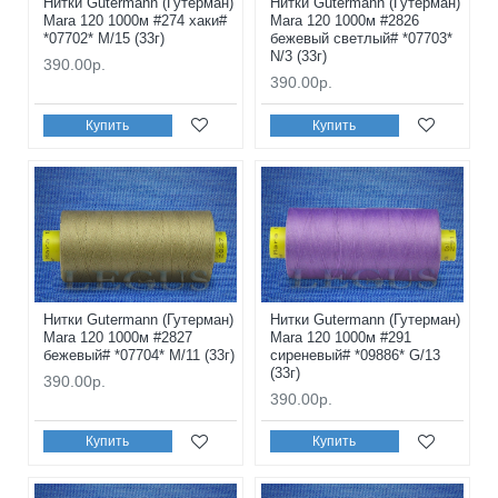
Нитки Gutermann (Гутерман)
Нитки Gutermann (Гутерман)
Mara 120 1000м #274 хаки#
Mara 120 1000м #2826
*07702* M/15 (33г)
бежевый светлый# *07703*
N/3 (33г)
390.00р.
390.00р.
Купить
Купить
Нитки Gutermann (Гутерман)
Нитки Gutermann (Гутерман)
Mara 120 1000м #2827
Mara 120 1000м #291
бежевый# *07704* M/11 (33г)
сиреневый# *09886* G/13
(33г)
390.00р.
390.00р.
Купить
Купить