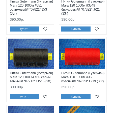
Нитки Gutermann (Гутерман)
Нитки Gutermann (Гутерман)
Mara 120 1000м #351
Mara 120 1000м #3549
оранжевый# *07821* D/3
бирюзовый# *07822* J/21
(33г)
(33г)
390.00р.
390.00р.
Купить
Купить
Нитки Gutermann (Гутерман)
Нитки Gutermann (Гутерман)
Mara 120 1000м #36 серый
Mara 120 1000м #365
темный# *07712* O/25 (33г)
красный# *07823* E/19 (33г)
390.00р.
390.00р.
Купить
Купить