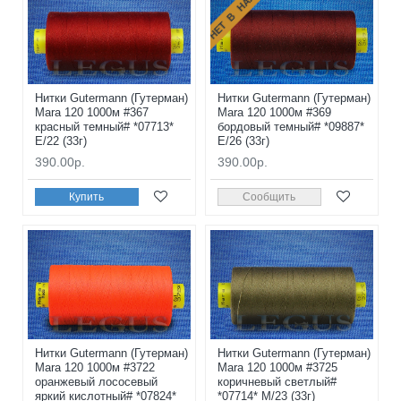
НЕТ В НАЛИЧИИ
Нитки Gutermann (Гутерман)
Нитки Gutermann (Гутерман)
Mara 120 1000м #367
Mara 120 1000м #369
красный темный# *07713*
бордовый темный# *09887*
E/22 (33г)
E/26 (33г)
390.00р.
390.00р.
Купить
Сообщить
Нитки Gutermann (Гутерман)
Нитки Gutermann (Гутерман)
Mara 120 1000м #3722
Mara 120 1000м #3725
оранжевый лососевый
коричневый светлый#
яркий кислотный# *07824*
*07714* M/23 (33г)