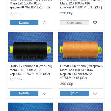
Mara 120 1000м #156
Mara 120 1000м #16
красный# *09885* E/17 (33г)
красный# *08047* E/15 (33г)
390.00р.
390.00р.
Купить
Сообщить
Нитки Gutermann (Гутерман)
Нитки Gutermann (Гутерман)
Mara 120 1000м #163
Mara 120 1000м #1647
черный# *07676* N/26 (33г)
морковный светлый#
*07813* D/18 (33г)
390.00р.
390.00р.
Купить
Купить