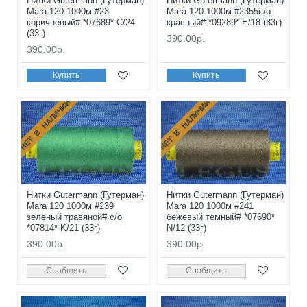
Нитки Gutermann (Гутерман)
Нитки Gutermann (Гутерман)
Mara 120 1000м #23
Mara 120 1000м #2355с/о
коричневый# *07689* C/24
красный# *09289* E/18 (33г)
(33г)
390.00р.
390.00р.
Купить
Купить
НЕТ В НАЛИЧИИ
НЕТ В НАЛИЧИИ
Нитки Gutermann (Гутерман)
Нитки Gutermann (Гутерман)
Mara 120 1000м #239
Mara 120 1000м #241
зеленый травяной# с/о
бежевый темный# *07690*
*07814* K/21 (33г)
N/12 (33г)
390.00р.
390.00р.
Сообщить
Сообщить