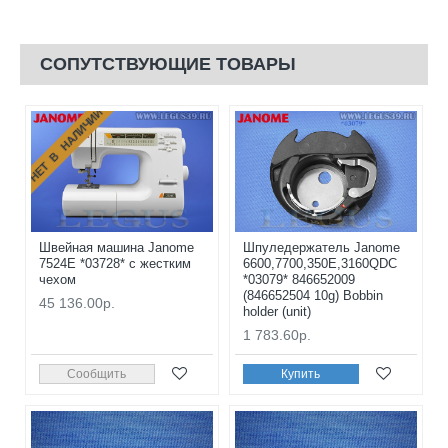
СОПУТСТВУЮЩИЕ ТОВАРЫ
НЕТ В НАЛИЧИИ
Швейная машина Janome
Шпуледержатель Janome
7524E *03728* с жестким
6600,7700,350E,3160QDC
чехом
*03079* 846652009
(846652504 10g) Bobbin
45 136.00р.
holder (unit)
1 783.60р.
Сообщить
Купить