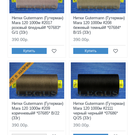
Нитки Gutermann (Гутерман)
Нитки Gutermann (Гутерман)
Mara 120 1000м #2017
Mara 120 1000м #208
розовый бледный# *07683*
бежевый темный# *07684*
G/1 (33г)
B/15 (33г)
390.00р.
390.00р.
Купить
Купить
НЕТ В НАЛИЧИИ
Нитки Gutermann (Гутерман)
Нитки Gutermann (Гутерман)
Mara 120 1000м #209
Mara 120 1000м #2111
коричневый# *07685* B/22
черный черный# *07686*
(33г)
Q/25 (33г)
390.00р.
390.00р.