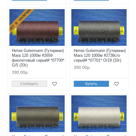
НЕТ В НАЛИЧИИ
Нитки Gutermann (Гутерман)
Нитки Gutermann (Гутерман)
Mara 120 1000м #2659
Mara 120 1000м #2738с/о
фиолетовый серый# *07700*
серый# *07701* O/19 (33г)
G/5 (33г)
390.00р.
390.00р.
Сообщить
Купить