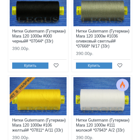
Нитки Gutermann (Гутерман)
Нитки Gutermann (Гутерман)
Mara 120 1000м #000
Mara 120 1000м #1036
черный# *07044* (33г)
оливковый светлый#
*07668* N/17 (33г)
390.00р.
390.00р.
Купить
Купить
НЕТ В НАЛИЧИИ
Нитки Gutermann (Гутерман)
Нитки Gutermann (Гутерман)
Mara 120 1000м #106
Mara 120 1000м #111
желтый# *07811* A/11 (33г)
молоко# *07943* A/2 (33г)
390.00р.
390.00р.