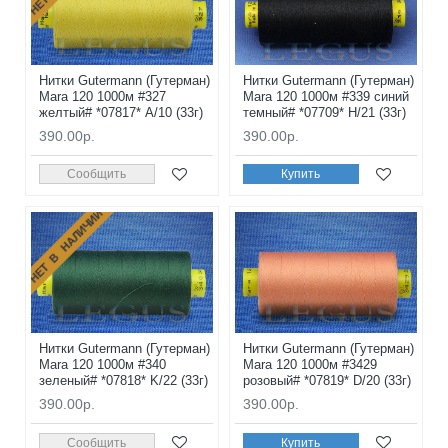
Нитки Gutermann (Гутерман)
Нитки Gutermann (Гутерман)
Mara 120 1000м #327
Mara 120 1000м #339 синий
желтый# *07817* A/10 (33г)
темный# *07709* H/21 (33г)
390.00р.
390.00р.
Сообщить
Купить
НЕТ В НАЛИЧИИ
Нитки Gutermann (Гутерман)
Нитки Gutermann (Гутерман)
Mara 120 1000м #340
Mara 120 1000м #3429
зеленый# *07818* K/22 (33г)
розовый# *07819* D/20 (33г)
390.00р.
390.00р.
Сообщить
Купить