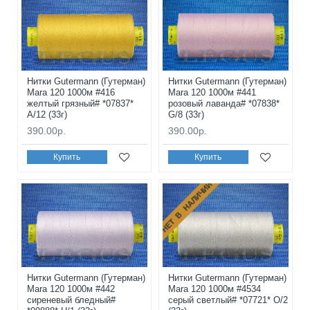
Нитки Gutermann (Гутерман)
Нитки Gutermann (Гутерман)
Mara 120 1000м #416
Mara 120 1000м #441
желтый грязный# *07837*
розовый лаванда# *07838*
A/12 (33г)
G/8 (33г)
390.00р.
390.00р.
Купить
Купить
НЕТ В НАЛИЧИИ
Нитки Gutermann (Гутерман)
Нитки Gutermann (Гутерман)
Mara 120 1000м #442
Mara 120 1000м #4534
сиреневый бледный#
серый светлый# *07721* O/2