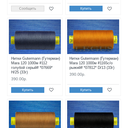
Сообщить
Купить
Нитки Gutermann (Гутерман)
Нитки Gutermann (Гутерман)
Mara 120 1000м #112
Mara 120 1000м #1165с/о
голубой серый# *07669*
рыжий# *07812* D/13 (33г)
H/25 (33г)
390.00р.
390.00р.
Купить
Купить