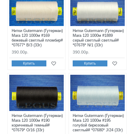
Нитки Gutermann (Гутерман)
Нитки Gutermann (Гутерман)
Mara 120 1000м #169
Mara 120 1000м #1889
бежевый светлый пломбир#
серый светлый светлый#
*07677* B/3 (33г)
*07678* N/1 (33г)
390.00р.
390.00р.
Купить
Купить
Нитки Gutermann (Гутерман)
Нитки Gutermann (Гутерман)
Mara 120 1000м #190
Mara 120 1000м #195
коричневый темный#
голубой бирюзовый
*07679* O/16 (33г)
светлый# *07680* J/24 (33г)