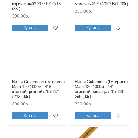
коричневый# *07719* C/18
молочный# *07720* B/1 (33г)
(33г)
390.00р.
390.00р.
Купить
Купить
Нитки Gutermann (Гутерман)
Нитки Gutermann (Гутерман)
Mara 120 1000м #416
Mara 120 1000м #441
желтый грязный# *07837*
розовый лаванда# *07838*
A/12 (33г)
G/8 (33г)
390.00р.
390.00р.
Купить
Купить
НЕТ В НАЛИЧИИ