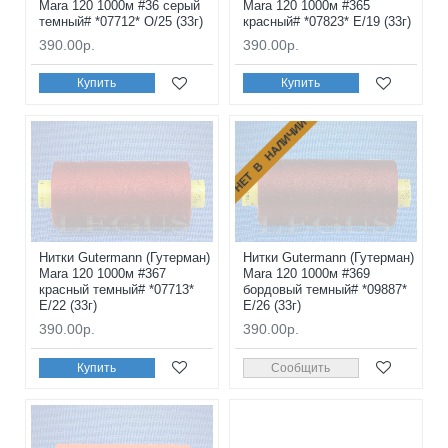
Mara 120 1000м #36 серый
Mara 120 1000м #365
темный# *07712* O/25 (33г)
красный# *07823* E/19 (33г)
390.00р.
390.00р.
Купить
Купить
НЕТ В НАЛИЧИИ
Нитки Gutermann (Гутерман)
Нитки Gutermann (Гутерман)
Mara 120 1000м #367
Mara 120 1000м #369
красный темный# *07713*
бордовый темный# *09887*
E/22 (33г)
E/26 (33г)
390.00р.
390.00р.
Купить
Сообщить