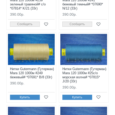
Mara 120 1000м #239
Mara 120 1000м #241
зеленый травяной# с/о
бежевый темный# *07690*
*07814* K/21 (33г)
N/12 (33г)
390.00р.
390.00р.
Сообщить
Сообщить
Нитки Gutermann (Гутерман)
Нитки Gutermann (Гутерман)
Mara 120 1000м #249
Mara 120 1000м #25с/о
бежевый# *07691* B/8 (33г)
морская волна# *07815*
J/20 (33г)
390.00р.
390.00р.
Купить
Купить