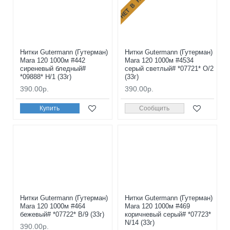
Нитки Gutermann (Гутерман)
Нитки Gutermann (Гутерман)
Mara 120 1000м #442
Mara 120 1000м #4534
сиреневый бледный#
серый светлый# *07721* O/2
*09888* H/1 (33г)
(33г)
390.00р.
390.00р.
Купить
Сообщить
Нитки Gutermann (Гутерман)
Нитки Gutermann (Гутерман)
Mara 120 1000м #464
Mara 120 1000м #469
бежевый# *07722* B/9 (33г)
коричневый серый# *07723*
N/14 (33г)
390.00р.