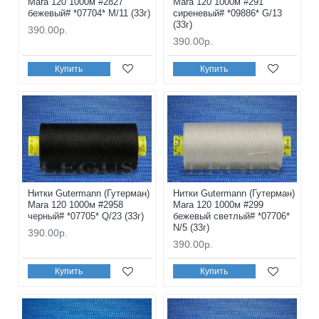
Mara 120 1000м #2827
Mara 120 1000м #291
бежевый# *07704* M/11 (33г)
сиреневый# *09886* G/13
(33г)
390.00р.
390.00р.
Купить
Купить
Нитки Gutermann (Гутерман)
Нитки Gutermann (Гутерман)
Mara 120 1000м #2958
Mara 120 1000м #299
черный# *07705* Q/23 (33г)
бежевый светлый# *07706*
N/5 (33г)
390.00р.
390.00р.
Купить
Купить