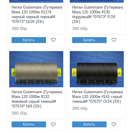
Нитки Gutermann (Гутерман)
Нитки Gutermann (Гутерман)
Mara 120 1000м #1274
Mara 120 1000м #130
черный черный черный#
бордовый# *07673* F/24
*07672* Q/26 (33г)
(33г)
390.00р.
390.00р.
Купить
Купить
Нитки Gutermann (Гутерман)
Нитки Gutermann (Гутерман)
Mara 120 1000м #132
Mara 120 1000м #141 серый
бежевый серый темный#
темный# *07675* O/24 (33г)
*07674* N/9 (33г)
390.00р.
390.00р.
Купить
Купить