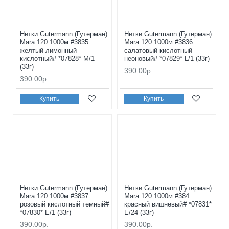
Нитки Gutermann (Гутерман)
Нитки Gutermann (Гутерман)
Mara 120 1000м #3835
Mara 120 1000м #3836
желтый лимонный
салатовый кислотный
кислотный# *07828* M/1
неоновый# *07829* L/1 (33г)
(33г)
390.00р.
390.00р.
Купить
Купить
Нитки Gutermann (Гутерман)
Нитки Gutermann (Гутерман)
Mara 120 1000м #3837
Mara 120 1000м #384
розовый кислотный темный#
красный вишневый# *07831*
*07830* E/1 (33г)
E/24 (33г)
390.00р.
390.00р.