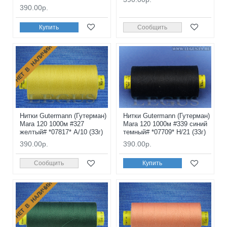
390.00р.
Купить
Сообщить
НЕТ В НАЛИЧИИ
Нитки Gutermann (Гутерман)
Нитки Gutermann (Гутерман)
Mara 120 1000м #327
Mara 120 1000м #339 синий
желтый# *07817* A/10 (33г)
темный# *07709* H/21 (33г)
390.00р.
390.00р.
Сообщить
Купить
НЕТ В НАЛИЧИИ