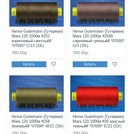
Нитки Gutermann (Гутерман)
Нитки Gutermann (Гутерман)
Mara 120 1000м #252
Mara 120 1000м #2549
коричневый светлый#
сиреневый грязный# *07693*
*07692* C/13 (33г)
G/3 (33г)
390.00р.
390.00р.
Купить
Купить
Нитки Gutermann (Гутерман)
Нитки Gutermann (Гутерман)
Mara 120 1000м #258
Mara 120 1000м #26 красный
бежевый# *07694* M/21 (33г)
темный# *07695* E/21 (33г)
390.00р.
390.00р.