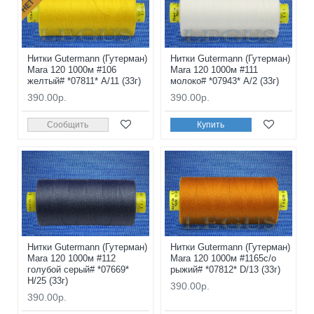
Нитки Gutermann (Гутерман)
Нитки Gutermann (Гутерман)
Mara 120 1000м #106
Mara 120 1000м #111
желтый# *07811* A/11 (33г)
молоко# *07943* A/2 (33г)
390.00р.
390.00р.
Сообщить
Купить
Нитки Gutermann (Гутерман)
Нитки Gutermann (Гутерман)
Mara 120 1000м #112
Mara 120 1000м #1165с/о
голубой серый# *07669*
рыжий# *07812* D/13 (33г)
H/25 (33г)
390.00р.
390.00р.