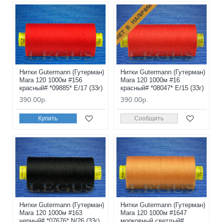
НЕТ В НАЛИЧИИ
Нитки Gutermann (Гутерман)
Нитки Gutermann (Гутерман)
Mara 120 1000м #156
Mara 120 1000м #16
красный# *09885* E/17 (33г)
красный# *08047* E/15 (33г)
390.00р.
390.00р.
Купить
Сообщить
Нитки Gutermann (Гутерман)
Нитки Gutermann (Гутерман)
Mara 120 1000м #163
Mara 120 1000м #1647
черный# *07676* N/26 (33г)
морковный светлый#