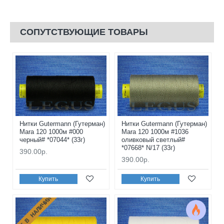
СОПУТСТВУЮЩИЕ ТОВАРЫ
Нитки Gutermann (Гутерман)
Нитки Gutermann (Гутерман)
Mara 120 1000м #000
Mara 120 1000м #1036
черный# *07044* (33г)
оливковый светлый#
*07668* N/17 (33г)
390.00р.
390.00р.
Купить
Купить
НЕТ В НАЛИЧИИ