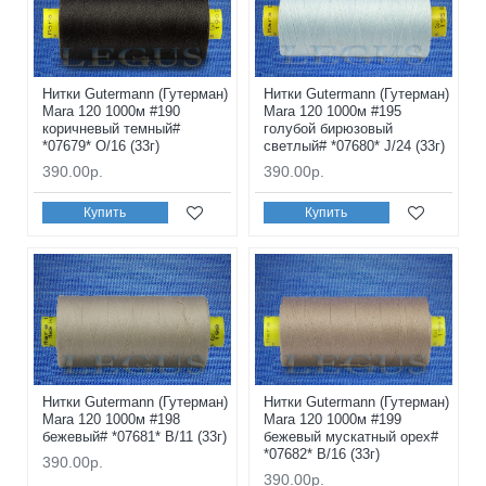
Нитки Gutermann (Гутерман)
Нитки Gutermann (Гутерман)
Mara 120 1000м #190
Mara 120 1000м #195
коричневый темный#
голубой бирюзовый
*07679* O/16 (33г)
светлый# *07680* J/24 (33г)
390.00р.
390.00р.
Купить
Купить
Нитки Gutermann (Гутерман)
Нитки Gutermann (Гутерман)
Mara 120 1000м #198
Mara 120 1000м #199
бежевый# *07681* B/11 (33г)
бежевый мускатный орех#
*07682* B/16 (33г)
390.00р.
390.00р.