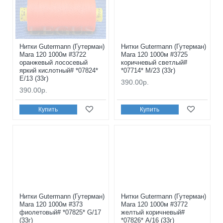
Нитки Gutermann (Гутерман)
Нитки Gutermann (Гутерман)
Mara 120 1000м #3722
Mara 120 1000м #3725
оранжевый лососевый
коричневый светлый#
яркий кислотный# *07824*
*07714* M/23 (33г)
E/13 (33г)
390.00р.
390.00р.
Купить
Купить
Нитки Gutermann (Гутерман)
Нитки Gutermann (Гутерман)
Mara 120 1000м #373
Mara 120 1000м #3772
фиолетовый# *07825* G/17
желтый коричневый#
(33г)
*07826* A/16 (33г)