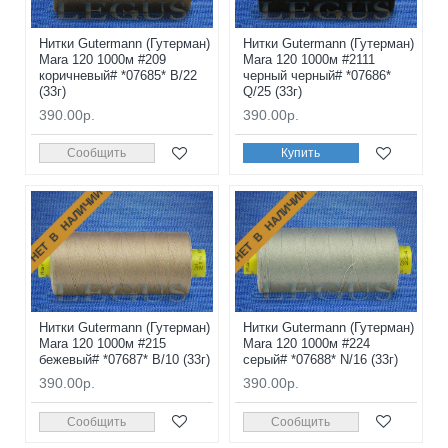
Нитки Gutermann (Гутерман)
Нитки Gutermann (Гутерман)
Mara 120 1000м #209
Mara 120 1000м #2111
коричневый# *07685* B/22
черный черный# *07686*
(33г)
Q/25 (33г)
390.00р.
390.00р.
Сообщить
Купить
НЕТ В НАЛИЧИИ
НЕТ В НАЛИЧИИ
Нитки Gutermann (Гутерман)
Нитки Gutermann (Гутерман)
Mara 120 1000м #215
Mara 120 1000м #224
бежевый# *07687* B/10 (33г)
серый# *07688* N/16 (33г)
390.00р.
390.00р.
Сообщить
Сообщить