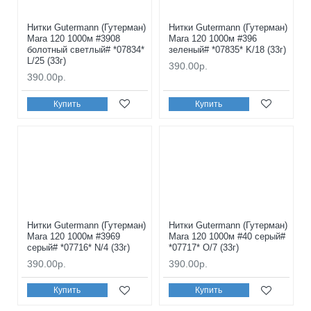
Нитки Gutermann (Гутерман)
Нитки Gutermann (Гутерман)
Mara 120 1000м #3908
Mara 120 1000м #396
болотный светлый# *07834*
зеленый# *07835* K/18 (33г)
L/25 (33г)
390.00р.
390.00р.
Купить
Купить
Нитки Gutermann (Гутерман)
Нитки Gutermann (Гутерман)
Mara 120 1000м #3969
Mara 120 1000м #40 серый#
серый# *07716* N/4 (33г)
*07717* O/7 (33г)
390.00р.
390.00р.
Купить
Купить