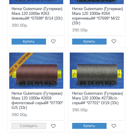
Нитки Gutermann (Гутерман)
Нитки Gutermann (Гутерман)
Mara 120 1000м #263
Mara 120 1000м #264
бежевый# *07698* B/14 (33г)
коричневый# *07699* M/22
(33г)
390.00р.
390.00р.
Купить
Купить
НЕТ В НАЛИЧИИ
Нитки Gutermann (Гутерман)
Нитки Gutermann (Гутерман)
Mara 120 1000м #2659
Mara 120 1000м #2738с/о
фиолетовый серый# *07700*
серый# *07701* O/19 (33г)
G/5 (33г)
390.00р.
390.00р.
Сообщить
Купить