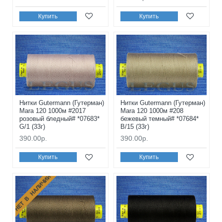
Купить
Купить
Нитки Gutermann (Гутерман)
Нитки Gutermann (Гутерман)
Mara 120 1000м #2017
Mara 120 1000м #208
розовый бледный# *07683*
бежевый темный# *07684*
G/1 (33г)
B/15 (33г)
390.00р.
390.00р.
Купить
Купить
НЕТ В НАЛИЧИИ