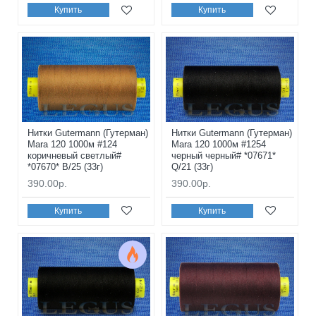
Купить
Купить
Нитки Gutermann (Гутерман)
Нитки Gutermann (Гутерман)
Mara 120 1000м #124
Mara 120 1000м #1254
коричневый светлый#
черный черный# *07671*
*07670* B/25 (33г)
Q/21 (33г)
390.00р.
390.00р.
Купить
Купить