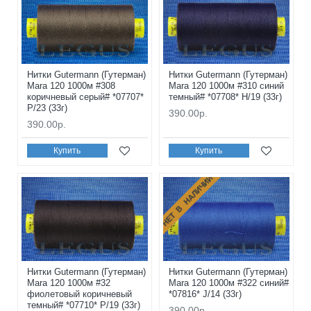
Нитки Gutermann (Гутерман)
Нитки Gutermann (Гутерман)
Mara 120 1000м #308
Mara 120 1000м #310 синий
коричневый серый# *07707*
темный# *07708* H/19 (33г)
P/23 (33г)
390.00р.
390.00р.
Купить
Купить
НЕТ В НАЛИЧИИ
Нитки Gutermann (Гутерман)
Нитки Gutermann (Гутерман)
Mara 120 1000м #32
Mara 120 1000м #322 синий#
фиолетовый коричневый
*07816* J/14 (33г)
темный# *07710* P/19 (33г)
390.00р.