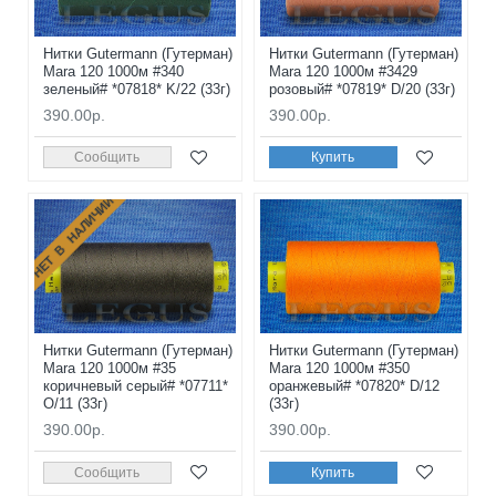
Нитки Gutermann (Гутерман)
Нитки Gutermann (Гутерман)
Mara 120 1000м #340
Mara 120 1000м #3429
зеленый# *07818* K/22 (33г)
розовый# *07819* D/20 (33г)
390.00р.
390.00р.
Сообщить
Купить
НЕТ В НАЛИЧИИ
Нитки Gutermann (Гутерман)
Нитки Gutermann (Гутерман)
Mara 120 1000м #35
Mara 120 1000м #350
коричневый серый# *07711*
оранжевый# *07820* D/12
O/11 (33г)
(33г)
390.00р.
390.00р.
Сообщить
Купить