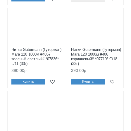
Нитки Gutermann (Гутерман)
Нитки Gutermann (Гутерман)
Mara 120 1000м #4057
Mara 120 1000м #406
зеленый светлый# *07836*
коричневый# *07719* C/18
L/11 (33г)
(33г)
390.00р.
390.00р.
Купить
Купить