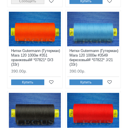
Сообщить
Купить
Нитки Gutermann (Гутерман)
Нитки Gutermann (Гутерман)
Mara 120 1000м #351
Mara 120 1000м #3549
оранжевый# *07821* D/3
бирюзовый# *07822* J/21
(33г)
(33г)
390.00р.
390.00р.
Купить
Купить