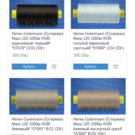
Нитки Gutermann (Гутерман)
Нитки Gutermann (Гутерман)
Mara 120 1000м #190
Mara 120 1000м #195
коричневый темный#
голубой бирюзовый
*07679* O/16 (33г)
светлый# *07680* J/24 (33г)
390.00р.
390.00р.
Купить
Купить
Нитки Gutermann (Гутерман)
Нитки Gutermann (Гутерман)
Mara 120 1000м #198
Mara 120 1000м #199
бежевый# *07681* B/11 (33г)
бежевый мускатный орех#
*07682* B/16 (33г)