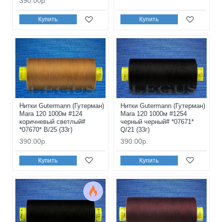
390.00р.
Купить
Купить
Нитки Gutermann (Гутерман)
Нитки Gutermann (Гутерман)
Mara 120 1000м #124
Mara 120 1000м #1254
коричневый светлый#
черный черный# *07671*
*07670* B/25 (33г)
Q/21 (33г)
390.00р.
390.00р.
Купить
Купить