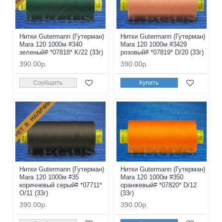
Нитки Gutermann (Гутерман)
Нитки Gutermann (Гутерман)
Mara 120 1000м #340
Mara 120 1000м #3429
зеленый# *07818* K/22 (33г)
розовый# *07819* D/20 (33г)
390.00р.
390.00р.
Сообщить
Купить
НЕТ В НАЛИЧИИ
Нитки Gutermann (Гутерман)
Нитки Gutermann (Гутерман)
Mara 120 1000м #35
Mara 120 1000м #350
коричневый серый# *07711*
оранжевый# *07820* D/12
O/11 (33г)
(33г)
390.00р.
390.00р.