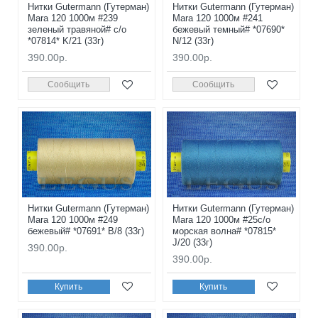
Нитки Gutermann (Гутерман)
Нитки Gutermann (Гутерман)
Mara 120 1000м #239
Mara 120 1000м #241
зеленый травяной# с/о
бежевый темный# *07690*
*07814* K/21 (33г)
N/12 (33г)
390.00р.
390.00р.
Сообщить
Сообщить
Нитки Gutermann (Гутерман)
Нитки Gutermann (Гутерман)
Mara 120 1000м #249
Mara 120 1000м #25с/о
бежевый# *07691* B/8 (33г)
морская волна# *07815*
J/20 (33г)
390.00р.
390.00р.
Купить
Купить