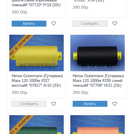
фиолетовый коричневый
*07816* J/14 (33г)
темный# *07710* P/19 (33г)
390.00р.
390.00р.
Купить
Сообщить
НЕТ В НАЛИЧИИ
Нитки Gutermann (Гутерман)
Нитки Gutermann (Гутерман)
Mara 120 1000м #327
Mara 120 1000м #339 синий
желтый# *07817* A/10 (33г)
темный# *07709* H/21 (33г)
390.00р.
390.00р.
Сообщить
Купить
НЕТ В НАЛИЧИИ