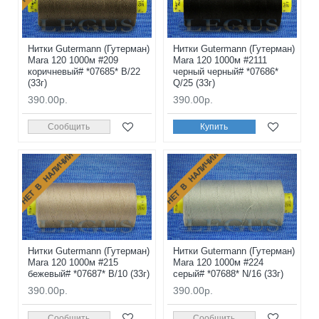
Нитки Gutermann (Гутерман)
Нитки Gutermann (Гутерман)
Mara 120 1000м #209
Mara 120 1000м #2111
коричневый# *07685* B/22
черный черный# *07686*
(33г)
Q/25 (33г)
390.00р.
390.00р.
Сообщить
Купить
НЕТ В НАЛИЧИИ
НЕТ В НАЛИЧИИ
Нитки Gutermann (Гутерман)
Нитки Gutermann (Гутерман)
Mara 120 1000м #215
Mara 120 1000м #224
бежевый# *07687* B/10 (33г)
серый# *07688* N/16 (33г)
390.00р.
390.00р.
Сообщить
Сообщить