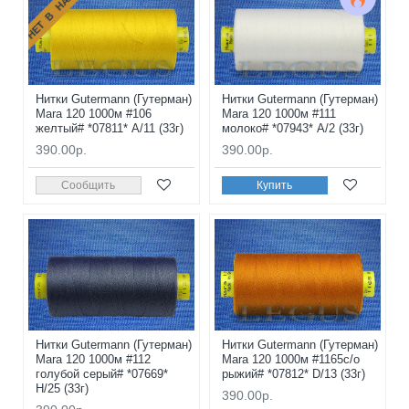
НЕТ В НАЛИЧИИ
Нитки Gutermann (Гутерман)
Нитки Gutermann (Гутерман)
Mara 120 1000м #106
Mara 120 1000м #111
желтый# *07811* A/11 (33г)
молоко# *07943* A/2 (33г)
390.00р.
390.00р.
Сообщить
Купить
Нитки Gutermann (Гутерман)
Нитки Gutermann (Гутерман)
Mara 120 1000м #112
Mara 120 1000м #1165с/о
голубой серый# *07669*
рыжий# *07812* D/13 (33г)
H/25 (33г)
390.00р.