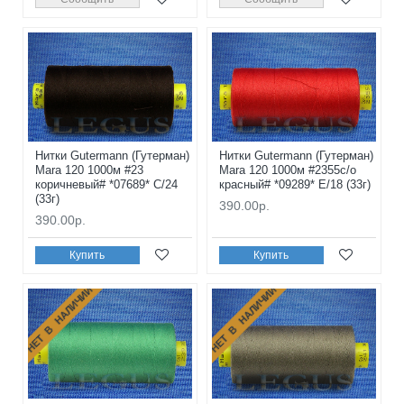
Нитки Gutermann (Гутерман)
Нитки Gutermann (Гутерман)
Mara 120 1000м #23
Mara 120 1000м #2355с/о
коричневый# *07689* C/24
красный# *09289* E/18 (33г)
(33г)
390.00р.
390.00р.
Купить
Купить
НЕТ В НАЛИЧИИ
НЕТ В НАЛИЧИИ