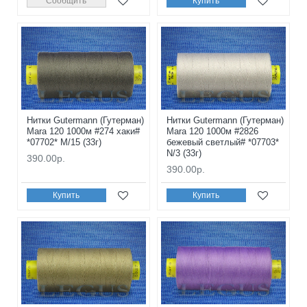
Сообщить
Купить
Нитки Gutermann (Гутерман)
Нитки Gutermann (Гутерман)
Mara 120 1000м #274 хаки#
Mara 120 1000м #2826
*07702* M/15 (33г)
бежевый светлый# *07703*
N/3 (33г)
390.00р.
390.00р.
Купить
Купить