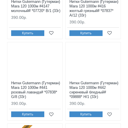
Нитки Gutermann (Гутерман)
Нитки Gutermann (Гутерман)
Mara 120 1000м #4147
Mara 120 1000м #416
молочный# *07720* B/1 (33г)
желтый грязный# *07837*
A/12 (33г)
390.00р.
390.00р.
Купить
Купить
Нитки Gutermann (Гутерман)
Нитки Gutermann (Гутерман)
Mara 120 1000м #441
Mara 120 1000м #442
розовый лаванда# *07838*
сиреневый бледный#
G/8 (33г)
*09888* H/1 (33г)
390.00р.
390.00р.
Купить
Купить