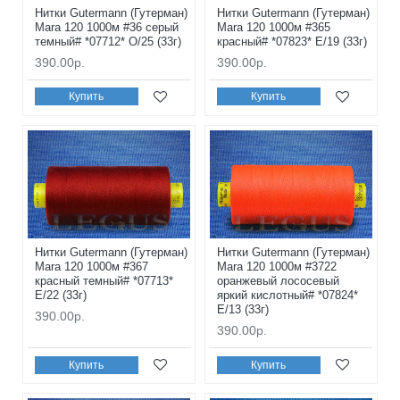
Нитки Gutermann (Гутерман)
Нитки Gutermann (Гутерман)
Mara 120 1000м #36 серый
Mara 120 1000м #365
темный# *07712* O/25 (33г)
красный# *07823* E/19 (33г)
390.00р.
390.00р.
Купить
Купить
Нитки Gutermann (Гутерман)
Нитки Gutermann (Гутерман)
Mara 120 1000м #367
Mara 120 1000м #3722
красный темный# *07713*
оранжевый лососевый
E/22 (33г)
яркий кислотный# *07824*
E/13 (33г)
390.00р.
390.00р.
Купить
Купить