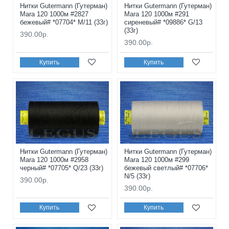
Нитки Gutermann (Гутерман)
Нитки Gutermann (Гутерман)
Mara 120 1000м #2827
Mara 120 1000м #291
бежевый# *07704* M/11 (33г)
сиреневый# *09886* G/13
(33г)
390.00р.
390.00р.
Купить
Купить
Нитки Gutermann (Гутерман)
Нитки Gutermann (Гутерман)
Mara 120 1000м #2958
Mara 120 1000м #299
черный# *07705* Q/23 (33г)
бежевый светлый# *07706*
N/5 (33г)
390.00р.
390.00р.
Купить
Купить