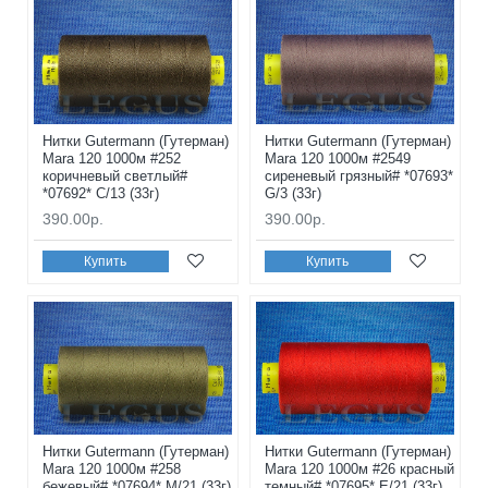
Нитки Gutermann (Гутерман)
Нитки Gutermann (Гутерман)
Mara 120 1000м #252
Mara 120 1000м #2549
коричневый светлый#
сиреневый грязный# *07693*
*07692* C/13 (33г)
G/3 (33г)
390.00р.
390.00р.
Купить
Купить
Нитки Gutermann (Гутерман)
Нитки Gutermann (Гутерман)
Mara 120 1000м #258
Mara 120 1000м #26 красный
бежевый# *07694* M/21 (33г)
темный# *07695* E/21 (33г)