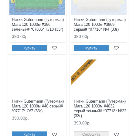
Нитки Gutermann (Гутерман)
Нитки Gutermann (Гутерман)
Mara 120 1000м #396
Mara 120 1000м #3969
зеленый# *07835* K/18 (33г)
серый# *07716* N/4 (33г)
390.00р.
390.00р.
Купить
Купить
НЕТ В НАЛИЧИИ
Нитки Gutermann (Гутерман)
Нитки Gutermann (Гутерман)
Mara 120 1000м #40 серый#
Mara 120 1000м #4032
*07717* O/7 (33г)
серый темный# *07718* N/22
(33г)
390.00р.
390.00р.
Купить
Сообщить