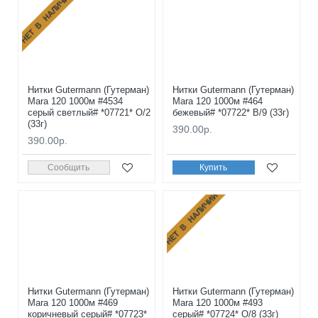
НЕТ В НАЛИЧИИ
Нитки Gutermann (Гутерман)
Нитки Gutermann (Гутерман)
Mara 120 1000м #4534
Mara 120 1000м #464
серый светлый# *07721* O/2
бежевый# *07722* B/9 (33г)
(33г)
390.00р.
390.00р.
Сообщить
Купить
НЕТ В НАЛИЧИИ
Нитки Gutermann (Гутерман)
Нитки Gutermann (Гутерман)
Mara 120 1000м #469
Mara 120 1000м #493
коричневый серый# *07723*
серый# *07724* O/8 (33г)