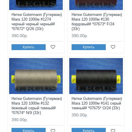
Нитки Gutermann (Гутерман)
Нитки Gutermann (Гутерман)
Mara 120 1000м #1274
Mara 120 1000м #130
черный черный черный#
бордовый# *07673* F/24
*07672* Q/26 (33г)
(33г)
390.00р.
390.00р.
Купить
Купить
Нитки Gutermann (Гутерман)
Нитки Gutermann (Гутерман)
Mara 120 1000м #132
Mara 120 1000м #141 серый
бежевый серый темный#
темный# *07675* O/24 (33г)
*07674* N/9 (33г)
390.00р.
390.00р.
Купить
Купить