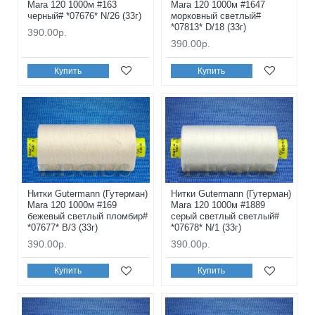
Mara 120 1000м #163
Mara 120 1000м #1647
черный# *07676* N/26 (33г)
морковный светлый#
*07813* D/18 (33г)
390.00р.
390.00р.
Купить
Купить
Нитки Gutermann (Гутерман)
Нитки Gutermann (Гутерман)
Mara 120 1000м #169
Mara 120 1000м #1889
бежевый светлый пломбир#
серый светлый светлый#
*07677* B/3 (33г)
*07678* N/1 (33г)
390.00р.
390.00р.
Купить
Купить