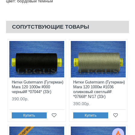
цвет: бордовый темный
СОПУТСТВУЮЩИЕ ТОВАРЫ
Нитки Gutermann (Гутерман)
Нитки Gutermann (Гутерман)
Mara 120 1000м #000
Mara 120 1000м #1036
черный# *07044* (33г)
оливковый светлый#
*07668* N/17 (33г)
390.00р.
390.00р.
Купить
Купить