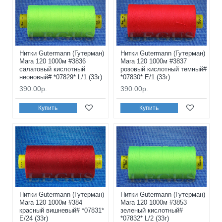
Нитки Gutermann (Гутерман)
Нитки Gutermann (Гутерман)
Mara 120 1000м #3836
Mara 120 1000м #3837
салатовый кислотный
розовый кислотный темный#
неоновый# *07829* L/1 (33г)
*07830* E/1 (33г)
390.00р.
390.00р.
Купить
Купить
Нитки Gutermann (Гутерман)
Нитки Gutermann (Гутерман)
Mara 120 1000м #384
Mara 120 1000м #3853
красный вишневый# *07831*
зеленый кислотный#
E/24 (33г)
*07832* L/2 (33г)