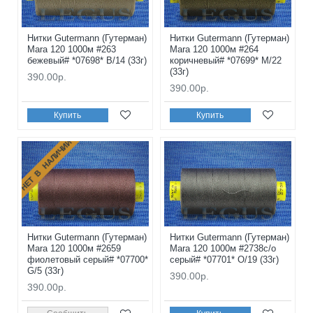
Нитки Gutermann (Гутерман)
Нитки Gutermann (Гутерман)
Mara 120 1000м #263
Mara 120 1000м #264
бежевый# *07698* B/14 (33г)
коричневый# *07699* M/22
(33г)
390.00р.
390.00р.
Купить
Купить
НЕТ В НАЛИЧИИ
Нитки Gutermann (Гутерман)
Нитки Gutermann (Гутерман)
Mara 120 1000м #2659
Mara 120 1000м #2738с/о
фиолетовый серый# *07700*
серый# *07701* O/19 (33г)
G/5 (33г)
390.00р.
390.00р.