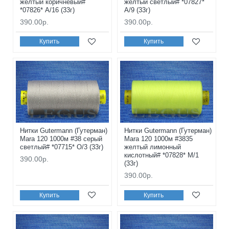
желтый коричневый#
желтый светлый# *07827*
*07826* A/16 (33г)
A/9 (33г)
390.00р.
390.00р.
Купить
Купить
Нитки Gutermann (Гутерман)
Нитки Gutermann (Гутерман)
Mara 120 1000м #38 серый
Mara 120 1000м #3835
светлый# *07715* O/3 (33г)
желтый лимонный
кислотный# *07828* M/1
390.00р.
(33г)
390.00р.
Купить
Купить