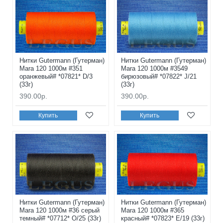
Нитки Gutermann (Гутерман)
Нитки Gutermann (Гутерман)
Mara 120 1000м #351
Mara 120 1000м #3549
оранжевый# *07821* D/3
бирюзовый# *07822* J/21
(33г)
(33г)
390.00р.
390.00р.
Купить
Купить
Нитки Gutermann (Гутерман)
Нитки Gutermann (Гутерман)
Mara 120 1000м #36 серый
Mara 120 1000м #365
темный# *07712* O/25 (33г)
красный# *07823* E/19 (33г)