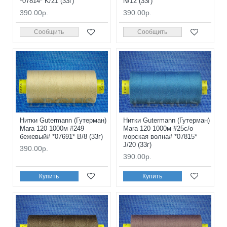
*07814* K/21 (33г)
N/12 (33г)
390.00р.
390.00р.
Сообщить
Сообщить
Нитки Gutermann (Гутерман)
Нитки Gutermann (Гутерман)
Mara 120 1000м #249
Mara 120 1000м #25с/о
бежевый# *07691* B/8 (33г)
морская волна# *07815*
J/20 (33г)
390.00р.
390.00р.
Купить
Купить