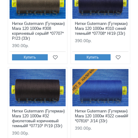
Нитки Gutermann (Гутерман)
Нитки Gutermann (Гутерман)
Mara 120 1000м #308
Mara 120 1000м #310 синий
коричневый серый# *07707*
темный# *07708* H/19 (33г)
P/23 (33г)
390.00р.
390.00р.
Купить
Купить
НЕТ В НАЛИЧИИ
Нитки Gutermann (Гутерман)
Нитки Gutermann (Гутерман)
Mara 120 1000м #32
Mara 120 1000м #322 синий#
фиолетовый коричневый
*07816* J/14 (33г)
темный# *07710* P/19 (33г)
390.00р.
390.00р.