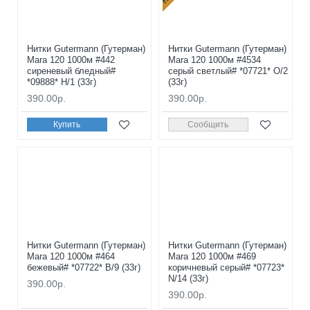
Нитки Gutermann (Гутерман)
Нитки Gutermann (Гутерман)
Mara 120 1000м #442
Mara 120 1000м #4534
сиреневый бледный#
серый светлый# *07721* O/2
*09888* H/1 (33г)
(33г)
390.00р.
390.00р.
Купить
Сообщить
Нитки Gutermann (Гутерман)
Нитки Gutermann (Гутерман)
Mara 120 1000м #464
Mara 120 1000м #469
бежевый# *07722* B/9 (33г)
коричневый серый# *07723*
N/14 (33г)
390.00р.
390.00р.