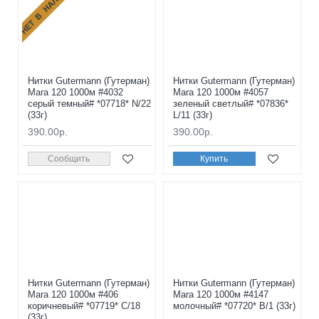
НЕТ В НАЛИЧИИ
Нитки Gutermann (Гутерман)
Нитки Gutermann (Гутерман)
Mara 120 1000м #4032
Mara 120 1000м #4057
серый темный# *07718* N/22
зеленый светлый# *07836*
(33г)
L/11 (33г)
390.00р.
390.00р.
Сообщить
Купить
Нитки Gutermann (Гутерман)
Нитки Gutermann (Гутерман)
Mara 120 1000м #406
Mara 120 1000м #4147
коричневый# *07719* C/18
молочный# *07720* B/1 (33г)
(33г)