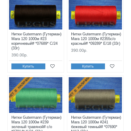
Нитки Gutermann (Гутерман)
Нитки Gutermann (Гутерман)
Mara 120 1000м #23
Mara 120 1000м #2355с/о
коричневый# *07689* C/24
красный# *09289* E/18 (33г)
(33г)
390.00р.
390.00р.
Купить
Купить
НЕТ В НАЛИЧИИ
НЕТ В НАЛИЧИИ
Нитки Gutermann (Гутерман)
Нитки Gutermann (Гутерман)
Mara 120 1000м #239
Mara 120 1000м #241
зеленый травяной# с/о
бежевый темный# *07690*