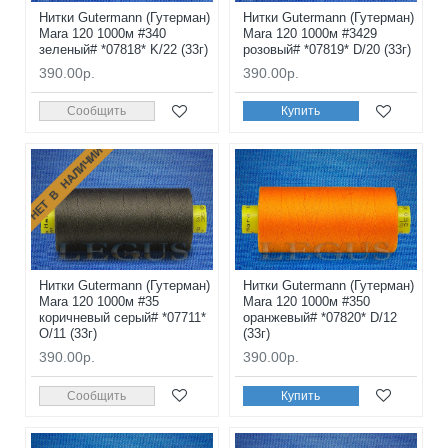
Нитки Gutermann (Гутерман)
Нитки Gutermann (Гутерман)
Mara 120 1000м #340
Mara 120 1000м #3429
зеленый# *07818* K/22 (33г)
розовый# *07819* D/20 (33г)
390.00р.
390.00р.
Сообщить
Купить
НЕТ В НАЛИЧИИ
Нитки Gutermann (Гутерман)
Нитки Gutermann (Гутерман)
Mara 120 1000м #35
Mara 120 1000м #350
коричневый серый# *07711*
оранжевый# *07820* D/12
O/11 (33г)
(33г)
390.00р.
390.00р.
Сообщить
Купить