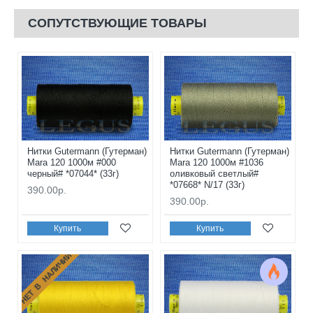
СОПУТСТВУЮЩИЕ ТОВАРЫ
Нитки Gutermann (Гутерман)
Нитки Gutermann (Гутерман)
Mara 120 1000м #000
Mara 120 1000м #1036
черный# *07044* (33г)
оливковый светлый#
*07668* N/17 (33г)
390.00р.
390.00р.
Купить
Купить
НЕТ В НАЛИЧИИ