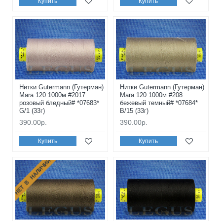
Купить
Купить
Нитки Gutermann (Гутерман)
Нитки Gutermann (Гутерман)
Mara 120 1000м #2017
Mara 120 1000м #208
розовый бледный# *07683*
бежевый темный# *07684*
G/1 (33г)
B/15 (33г)
390.00р.
390.00р.
Купить
Купить
НЕТ В НАЛИЧИИ