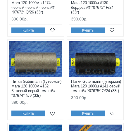
Mara 120 1000м #1274
Mara 120 1000м #130
черный черный черный#
бордовый# *07673* F/24
*07672* Q/26 (33г)
(33г)
390.00р.
390.00р.
Купить
Купить
Нитки Gutermann (Гутерман)
Нитки Gutermann (Гутерман)
Mara 120 1000м #132
Mara 120 1000м #141 серый
бежевый серый темный#
темный# *07675* O/24 (33г)
*07674* N/9 (33г)
390.00р.
390.00р.
Купить
Купить