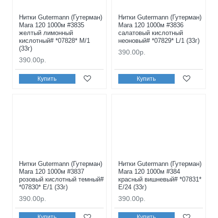
Нитки Gutermann (Гутерман)
Нитки Gutermann (Гутерман)
Mara 120 1000м #3835
Mara 120 1000м #3836
желтый лимонный
салатовый кислотный
кислотный# *07828* M/1
неоновый# *07829* L/1 (33г)
(33г)
390.00р.
390.00р.
Купить
Купить
Нитки Gutermann (Гутерман)
Нитки Gutermann (Гутерман)
Mara 120 1000м #3837
Mara 120 1000м #384
розовый кислотный темный#
красный вишневый# *07831*
*07830* E/1 (33г)
E/24 (33г)
390.00р.
390.00р.
Купить
Купить