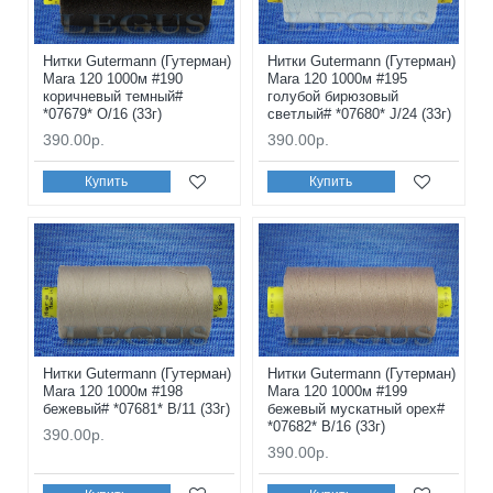
Нитки Gutermann (Гутерман)
Нитки Gutermann (Гутерман)
Mara 120 1000м #190
Mara 120 1000м #195
коричневый темный#
голубой бирюзовый
*07679* O/16 (33г)
светлый# *07680* J/24 (33г)
390.00р.
390.00р.
Купить
Купить
Нитки Gutermann (Гутерман)
Нитки Gutermann (Гутерман)
Mara 120 1000м #198
Mara 120 1000м #199
бежевый# *07681* B/11 (33г)
бежевый мускатный орех#
*07682* B/16 (33г)
390.00р.
390.00р.