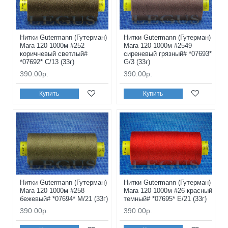
Нитки Gutermann (Гутерман)
Нитки Gutermann (Гутерман)
Mara 120 1000м #252
Mara 120 1000м #2549
коричневый светлый#
сиреневый грязный# *07693*
*07692* C/13 (33г)
G/3 (33г)
390.00р.
390.00р.
Купить
Купить
Нитки Gutermann (Гутерман)
Нитки Gutermann (Гутерман)
Mara 120 1000м #258
Mara 120 1000м #26 красный
бежевый# *07694* M/21 (33г)
темный# *07695* E/21 (33г)
390.00р.
390.00р.