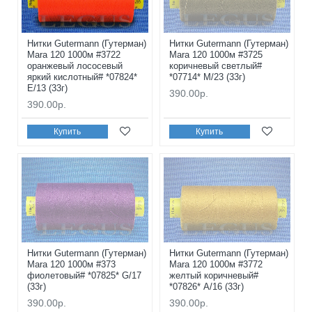
Нитки Gutermann (Гутерман)
Нитки Gutermann (Гутерман)
Mara 120 1000м #3722
Mara 120 1000м #3725
оранжевый лососевый
коричневый светлый#
яркий кислотный# *07824*
*07714* M/23 (33г)
E/13 (33г)
390.00р.
390.00р.
Купить
Купить
Нитки Gutermann (Гутерман)
Нитки Gutermann (Гутерман)
Mara 120 1000м #373
Mara 120 1000м #3772
фиолетовый# *07825* G/17
желтый коричневый#
(33г)
*07826* A/16 (33г)
390.00р.
390.00р.