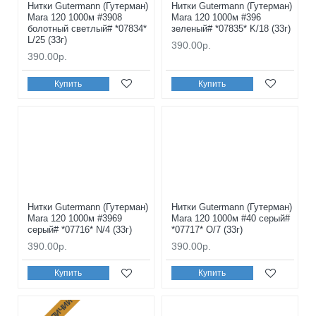
Нитки Gutermann (Гутерман)
Нитки Gutermann (Гутерман)
Mara 120 1000м #3908
Mara 120 1000м #396
болотный светлый# *07834*
зеленый# *07835* K/18 (33г)
L/25 (33г)
390.00р.
390.00р.
Купить
Купить
Нитки Gutermann (Гутерман)
Нитки Gutermann (Гутерман)
Mara 120 1000м #3969
Mara 120 1000м #40 серый#
серый# *07716* N/4 (33г)
*07717* O/7 (33г)
390.00р.
390.00р.
Купить
Купить