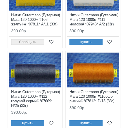
Нитки Gutermann (Гутерман)
Нитки Gutermann (Гутерман)
Mara 120 1000м #106
Mara 120 1000м #111
желтый# *07811* A/11 (33г)
молоко# *07943* A/2 (33г)
390.00р.
390.00р.
Сообщить
Купить
Нитки Gutermann (Гутерман)
Нитки Gutermann (Гутерман)
Mara 120 1000м #112
Mara 120 1000м #1165с/о
голубой серый# *07669*
рыжий# *07812* D/13 (33г)
H/25 (33г)
390.00р.
390.00р.
Купить
Купить