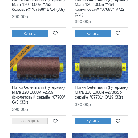
Mara 120 1000м #263
Mara 120 1000м #264
бежевый# *07698* B/14 (33г)
коричневый# *07699* M/22
(33г)
390.00р.
390.00р.
Купить
Купить
НЕТ В НАЛИЧИИ
Нитки Gutermann (Гутерман)
Нитки Gutermann (Гутерман)
Mara 120 1000м #2659
Mara 120 1000м #2738с/о
фиолетовый серый# *07700*
серый# *07701* O/19 (33г)
G/5 (33г)
390.00р.
390.00р.
Сообщить
Купить