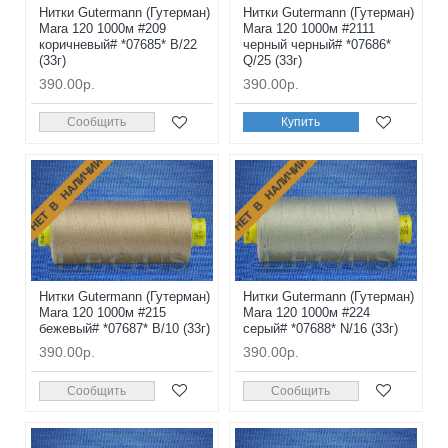
Нитки Gutermann (Гутерман)
Нитки Gutermann (Гутерман)
Mara 120 1000м #209
Mara 120 1000м #2111
коричневый# *07685* B/22
черный черный# *07686*
(33г)
Q/25 (33г)
390.00р.
390.00р.
Сообщить
Купить
НЕТ В НАЛИЧИИ
НЕТ В НАЛИЧИИ
Нитки Gutermann (Гутерман)
Нитки Gutermann (Гутерман)
Mara 120 1000м #215
Mara 120 1000м #224
бежевый# *07687* B/10 (33г)
серый# *07688* N/16 (33г)
390.00р.
390.00р.
Сообщить
Сообщить