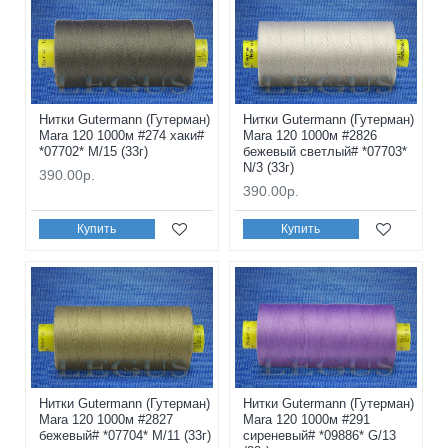
Нитки Gutermann (Гутерман)
Нитки Gutermann (Гутерман)
Mara 120 1000м #274 хаки#
Mara 120 1000м #2826
*07702* M/15 (33г)
бежевый светлый# *07703*
N/3 (33г)
390.00р.
390.00р.
Купить
Купить
Нитки Gutermann (Гутерман)
Нитки Gutermann (Гутерман)
Mara 120 1000м #2827
Mara 120 1000м #291
бежевый# *07704* M/11 (33г)
сиреневый# *09886* G/13