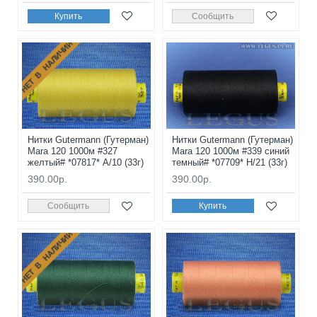
Купить
Сообщить
НЕТ В НАЛИЧИИ
Нитки Gutermann (Гутерман)
Нитки Gutermann (Гутерман)
Mara 120 1000м #327
Mara 120 1000м #339 синий
желтый# *07817* A/10 (33г)
темный# *07709* H/21 (33г)
390.00р.
390.00р.
Сообщить
Купить
НЕТ В НАЛИЧИИ