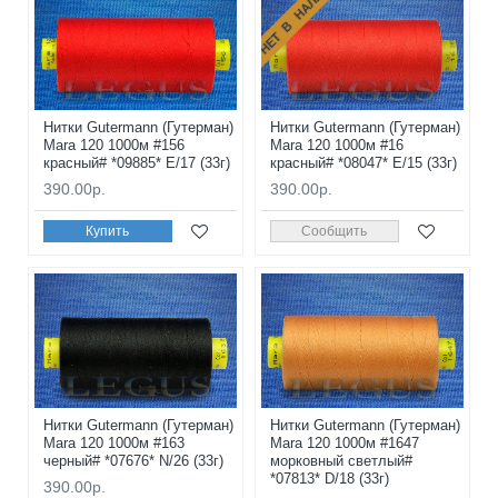
НЕТ В НАЛИЧИИ
Нитки Gutermann (Гутерман)
Нитки Gutermann (Гутерман)
Mara 120 1000м #156
Mara 120 1000м #16
красный# *09885* E/17 (33г)
красный# *08047* E/15 (33г)
390.00р.
390.00р.
Купить
Сообщить
Нитки Gutermann (Гутерман)
Нитки Gutermann (Гутерман)
Mara 120 1000м #163
Mara 120 1000м #1647
черный# *07676* N/26 (33г)
морковный светлый#
*07813* D/18 (33г)
390.00р.