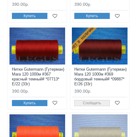
390.00р.
390.00р.
Купить
Купить
НЕТ В НАЛИЧИИ
Нитки Gutermann (Гутерман)
Нитки Gutermann (Гутерман)
Mara 120 1000м #367
Mara 120 1000м #369
красный темный# *07713*
бордовый темный# *09887*
E/22 (33г)
E/26 (33г)
390.00р.
390.00р.
Купить
Сообщить