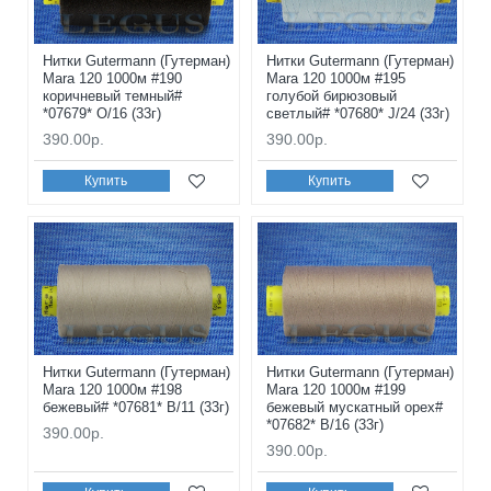
Нитки Gutermann (Гутерман)
Нитки Gutermann (Гутерман)
Mara 120 1000м #190
Mara 120 1000м #195
коричневый темный#
голубой бирюзовый
*07679* O/16 (33г)
светлый# *07680* J/24 (33г)
390.00р.
390.00р.
Купить
Купить
Нитки Gutermann (Гутерман)
Нитки Gutermann (Гутерман)
Mara 120 1000м #198
Mara 120 1000м #199
бежевый# *07681* B/11 (33г)
бежевый мускатный орех#
*07682* B/16 (33г)
390.00р.
390.00р.