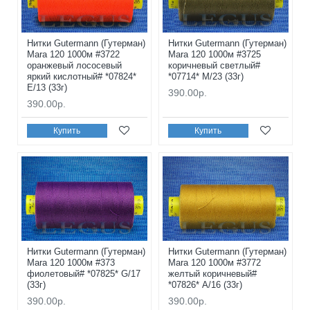
Нитки Gutermann (Гутерман)
Нитки Gutermann (Гутерман)
Mara 120 1000м #3722
Mara 120 1000м #3725
оранжевый лососевый
коричневый светлый#
яркий кислотный# *07824*
*07714* M/23 (33г)
E/13 (33г)
390.00р.
390.00р.
Купить
Купить
Нитки Gutermann (Гутерман)
Нитки Gutermann (Гутерман)
Mara 120 1000м #373
Mara 120 1000м #3772
фиолетовый# *07825* G/17
желтый коричневый#
(33г)
*07826* A/16 (33г)
390.00р.
390.00р.