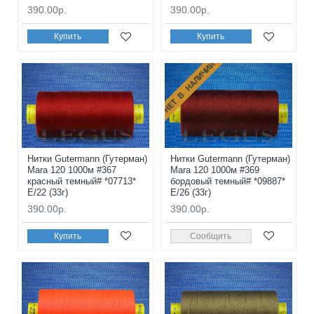
390.00р.
390.00р.
Купить
Купить
НЕТ В НАЛИЧИИ
Нитки Gutermann (Гутерман)
Нитки Gutermann (Гутерман)
Mara 120 1000м #367
Mara 120 1000м #369
красный темный# *07713*
бордовый темный# *09887*
E/22 (33г)
E/26 (33г)
390.00р.
390.00р.
Купить
Сообщить