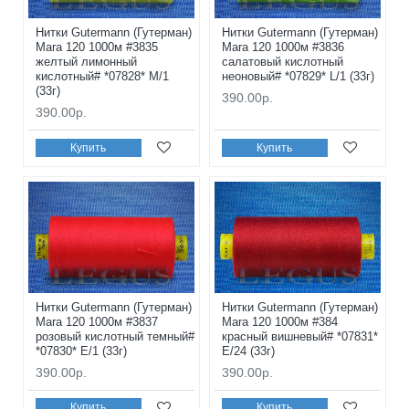
Нитки Gutermann (Гутерман)
Нитки Gutermann (Гутерман)
Mara 120 1000м #3835
Mara 120 1000м #3836
желтый лимонный
салатовый кислотный
кислотный# *07828* M/1
неоновый# *07829* L/1 (33г)
(33г)
390.00р.
390.00р.
Купить
Купить
Нитки Gutermann (Гутерман)
Нитки Gutermann (Гутерман)
Mara 120 1000м #3837
Mara 120 1000м #384
розовый кислотный темный#
красный вишневый# *07831*
*07830* E/1 (33г)
E/24 (33г)
390.00р.
390.00р.
Купить
Купить