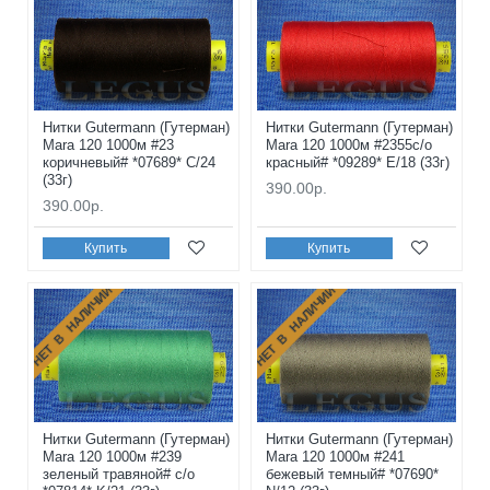
Нитки Gutermann (Гутерман)
Нитки Gutermann (Гутерман)
Mara 120 1000м #23
Mara 120 1000м #2355с/о
коричневый# *07689* C/24
красный# *09289* E/18 (33г)
(33г)
390.00р.
390.00р.
Купить
Купить
НЕТ В НАЛИЧИИ
НЕТ В НАЛИЧИИ
Нитки Gutermann (Гутерман)
Нитки Gutermann (Гутерман)
Mara 120 1000м #239
Mara 120 1000м #241
зеленый травяной# с/о
бежевый темный# *07690*