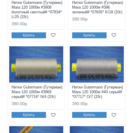
Нитки Gutermann (Гутерман)
Нитки Gutermann (Гутерман)
Mara 120 1000м #3908
Mara 120 1000м #396
болотный светлый# *07834*
зеленый# *07835* K/18 (33г)
L/25 (33г)
390.00р.
390.00р.
Купить
Купить
Нитки Gutermann (Гутерман)
Нитки Gutermann (Гутерман)
Mara 120 1000м #3969
Mara 120 1000м #40 серый#
серый# *07716* N/4 (33г)
*07717* O/7 (33г)
390.00р.
390.00р.
Купить
Купить