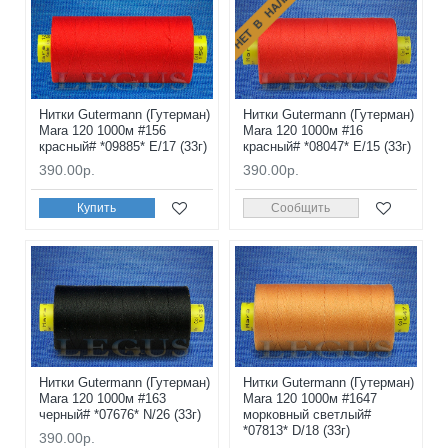
НЕТ В НАЛИЧИИ
Нитки Gutermann (Гутерман)
Нитки Gutermann (Гутерман)
Mara 120 1000м #156
Mara 120 1000м #16
красный# *09885* E/17 (33г)
красный# *08047* E/15 (33г)
390.00р.
390.00р.
Купить
Сообщить
Нитки Gutermann (Гутерман)
Нитки Gutermann (Гутерман)
Mara 120 1000м #163
Mara 120 1000м #1647
черный# *07676* N/26 (33г)
морковный светлый#
*07813* D/18 (33г)
390.00р.