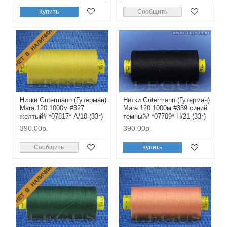
Купить
Сообщить
НЕТ В НАЛИЧИИ
Нитки Gutermann (Гутерман)
Нитки Gutermann (Гутерман)
Mara 120 1000м #327
Mara 120 1000м #339 синий
желтый# *07817* A/10 (33г)
темный# *07709* H/21 (33г)
390.00р.
390.00р.
Сообщить
Купить
НЕТ В НАЛИЧИИ