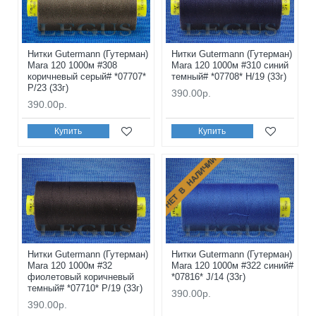
Нитки Gutermann (Гутерман)
Нитки Gutermann (Гутерман)
Mara 120 1000м #308
Mara 120 1000м #310 синий
коричневый серый# *07707*
темный# *07708* H/19 (33г)
P/23 (33г)
390.00р.
390.00р.
Купить
Купить
НЕТ В НАЛИЧИИ
Нитки Gutermann (Гутерман)
Нитки Gutermann (Гутерман)
Mara 120 1000м #32
Mara 120 1000м #322 синий#
фиолетовый коричневый
*07816* J/14 (33г)
темный# *07710* P/19 (33г)
390.00р.
390.00р.