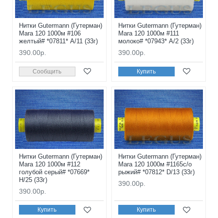
Нитки Gutermann (Гутерман)
Нитки Gutermann (Гутерман)
Mara 120 1000м #106
Mara 120 1000м #111
желтый# *07811* A/11 (33г)
молоко# *07943* A/2 (33г)
390.00р.
390.00р.
Сообщить
Купить
Нитки Gutermann (Гутерман)
Нитки Gutermann (Гутерман)
Mara 120 1000м #112
Mara 120 1000м #1165с/о
голубой серый# *07669*
рыжий# *07812* D/13 (33г)
H/25 (33г)
390.00р.
390.00р.
Купить
Купить