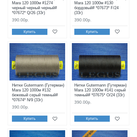
Mara 120 1000м #1274
Mara 120 1000м #130
черный черный черный#
бордовый# *07673* F/24
*07672* Q/26 (33г)
(33г)
390.00р.
390.00р.
Купить
Купить
Нитки Gutermann (Гутерман)
Нитки Gutermann (Гутерман)
Mara 120 1000м #132
Mara 120 1000м #141 серый
бежевый серый темный#
темный# *07675* O/24 (33г)
*07674* N/9 (33г)
390.00р.
390.00р.
Купить
Купить