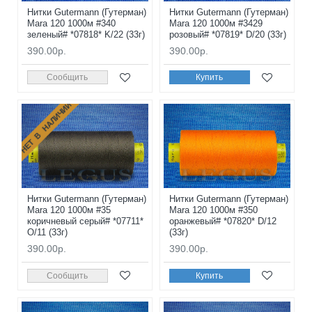
Нитки Gutermann (Гутерман)
Нитки Gutermann (Гутерман)
Mara 120 1000м #340
Mara 120 1000м #3429
зеленый# *07818* K/22 (33г)
розовый# *07819* D/20 (33г)
390.00р.
390.00р.
Сообщить
Купить
НЕТ В НАЛИЧИИ
Нитки Gutermann (Гутерман)
Нитки Gutermann (Гутерман)
Mara 120 1000м #35
Mara 120 1000м #350
коричневый серый# *07711*
оранжевый# *07820* D/12
O/11 (33г)
(33г)
390.00р.
390.00р.
Сообщить
Купить