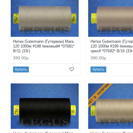
Нитки Gutermann (Гутерман) Mara
Нитки Gutermann (Гуте
120 1000м #198 бежевый# *07681*
120 1000м #199 бежев
B/11 (33г)
орех# *07682* B/16 (33г
390.00р.
390.00р.
Купить
Купить
НЕТ В НАЛИЧИИ