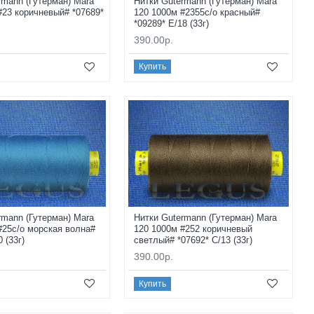
rmann (Гутерман) Mara
Нитки Gutermann (Гутерман) Mara
#23 коричневый# *07689*
120 1000м #2355с/о красный#
*09289* E/18 (33г)
390.00р.
Купить
rmann (Гутерман) Mara
Нитки Gutermann (Гутерман) Mara
#25с/о морская волна#
120 1000м #252 коричневый
0 (33г)
светлый# *07692* C/13 (33г)
390.00р.
Купить