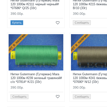
Нитки Gutermann (Гутерман) Mara
Нитки Gutermann (Гуте
120 1000м #2111 черный черный#
120 1000м #215 бежевы
*07686* Q/25 (33г)
B/10 (33г)
390.00р.
390.00р.
Купить
Сообщить
НЕТ В НАЛИЧИИ
НЕТ В НАЛИЧИИ
Нитки Gutermann (Гутерман) Mara
Нитки Gutermann (Гуте
120 1000м #239 зеленый травяной#
120 1000м #241 бежев
с/о *07814* K/21 (33г)
*07690* N/12 (33г)
390.00р.
390.00р.
Сообщить
Сообщить