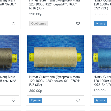
рман) Mara
Нитки Gutermann (Гутерман) Mara
Нитки Gute
й# *07687*
120 1000м #224 серый# *07688*
120 1000м 
N/16 (33г)
C/24 (33г)
390.00р.
390.00р.
Сообщить
Купить
рман) Mara
Нитки Gutermann (Гутерман) Mara
Нитки Gute
ый темный#
120 1000м #249 бежевый# *07691*
120 1000м 
B/8 (33г)
*07815* J/2
390.00р.
390.00р.
Купить
Купить