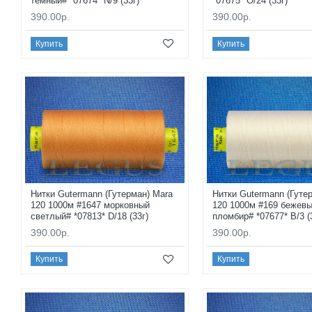
темный# *07674* N/9 (33г)
*07675* O/24 (33г)
390.00р.
390.00р.
Купить
Купить
Нитки Gutermann (Гутерман) Mara
Нитки Gutermann (Гуте
120 1000м #1647 морковный
120 1000м #169 бежев
светлый# *07813* D/18 (33г)
пломбир# *07677* B/3 (
390.00р.
390.00р.
Купить
Купить