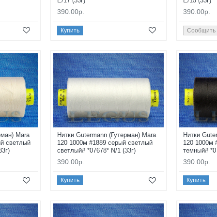
E/17 (33г)
E/15 (33г)
390.00р.
390.00р.
Купить
Сообщить
рман) Mara
Нитки Gutermann (Гутерман) Mara
Нитки Gute
ый светлый
120 1000м #1889 серый светлый
120 1000м 
33г)
светлый# *07678* N/1 (33г)
темный# *07
390.00р.
390.00р.
Купить
Купить