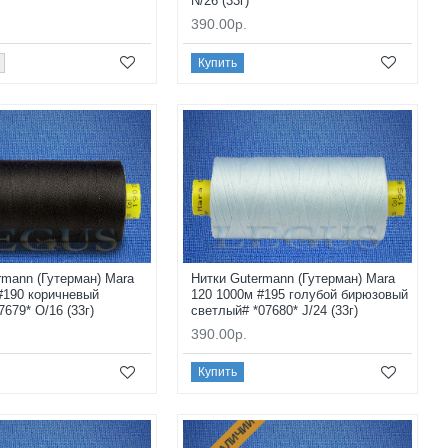
N/26 (33г)
390.00р.
Купить
rmann (Гутерман) Mara
Нитки Gutermann (Гутерман) Mara
#190 коричневый
120 1000м #195 голубой бирюзовый
679* O/16 (33г)
светлый# *07680* J/24 (33г)
390.00р.
Купить