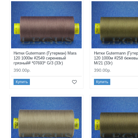
Нитки Gutermann (Гутерман) Mara
Нитки Gutermann (Гуте
120 1000м #2549 сиреневый
120 1000м #258 бежевы
грязный# *07693* G/3 (33г)
M/21 (33г)
390.00р.
390.00р.
Купить
Купить