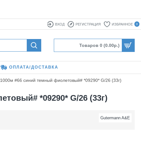
ВХОД
РЕГИСТРАЦИЯ
ИЗБРАННОЕ
0
Товаров 0 (0.00р.)
ОПЛАТА/ДОСТАВКА
 1000м #66 синий темный фиолетовый# *09290* G/26 (33г)
товый# *09290* G/26 (33г)
Gutermann A&E