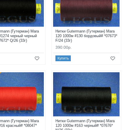
rmann (Гутерман) Mara
Нитки Gutermann (Гутерман) Mara
#1274 черный черный
120 1000м #130 бордовый# *07673*
672* Q/26 (33г)
F/24 (33г)
390.00р.
Купить
rmann (Гутерман) Mara
Нитки Gutermann (Гутерман) Mara
#16 красный# *08047*
120 1000м #163 черный# *07676*