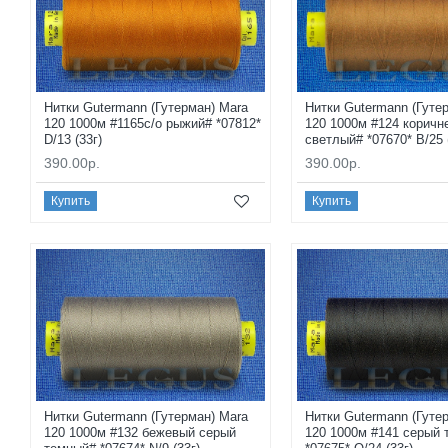
Нитки Gutermann (Гутерман) Mara
Нитки Gutermann (Гуте
120 1000м #1165с/о рыжий# *07812*
120 1000м #124 коричн
D/13 (33г)
светлый# *07670* B/25 
390.00р.
390.00р.
Купить
Купить
Нитки Gutermann (Гутерман) Mara
Нитки Gutermann (Гуте
120 1000м #132 бежевый серый
120 1000м #141 серый