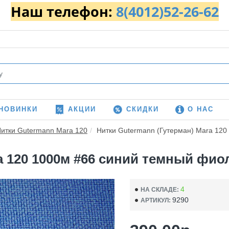
Наш телефон:
8(4012)52-26-62
НОВИНКИ
АКЦИИ
СКИДКИ
О НАС
итки Gutermann Mara 120
Нитки Gutermann (Гутерман) Mara 120
 120 1000м #66 синий темный фиоле
4
НА СКЛАДЕ:
9290
АРТИКУЛ: