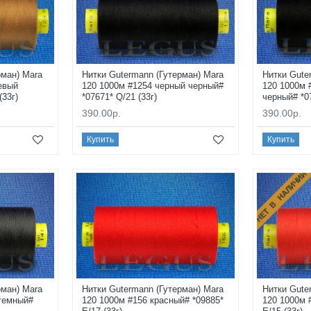
рман) Mara
Нитки Gutermann (Гутерман) Mara
Нитки Gute
евый
120 1000м #1254 черный черный#
120 1000м 
(33г)
*07671* Q/21 (33г)
черный# *07
390.00р.
390.00р.
Купить
Купить
НЕТ В НАЛИЧИИ
рман) Mara
Нитки Gutermann (Гутерман) Mara
Нитки Gute
 темный#
120 1000м #156 красный# *09885*
120 1000м 