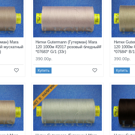
рман) Mara
Нитки Gutermann (Гутерман) Mara
Нитки Gute
ый мускатный
120 1000м #2017 розовый бледный#
120 1000м 
)
*07683* G/1 (33г)
*07684* B/1
390.00р.
390.00р.
Купить
Купить
НЕТ В НАЛИЧИИ