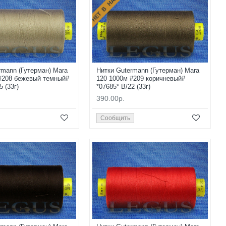
НЕТ В НАЛИЧИИ
rmann (Гутерман) Mara
Нитки Gutermann (Гутерман) Mara
#208 бежевый темный#
120 1000м #209 коричневый#
5 (33г)
*07685* B/22 (33г)
390.00р.
Сообщить