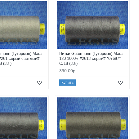
rmann (Гутерман) Mara
Нитки Gutermann (Гутерман) Mara
#261 серый светлый#
120 1000м #2613 серый# *07697*
8 (33г)
O/18 (33г)
390.00р.
Купить