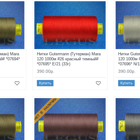
рман) Mara
Нитки Gutermann (Гутерман) Mara
Нитки Gute
й# *07694*
120 1000м #26 красный темный#
120 1000м 
*07695* E/21 (33г)
*07696* N/1
390.00р.
390.00р.
Купить
Купить
НЕТ В НАЛИЧИИ