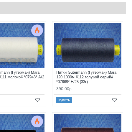
rmann (Гутерман) Mara
Нитки Gutermann (Гутерман) Mara
#111 молоко# *07943* A/2
120 1000м #112 голубой серый#
*07669* H/25 (33г)
390.00р.
Купить