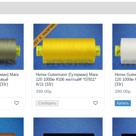
НЕТ В НАЛИЧИИ
рман) Mara
Нитки Gutermann (Гутерман) Mara
Нитки Gute
овый
120 1000м #106 желтый# *07811*
120 1000м 
(33г)
A/11 (33г)
(33г)
390.00р.
390.00р.
Сообщить
Купить