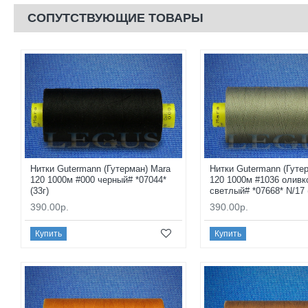
СОПУТСТВУЮЩИЕ ТОВАРЫ
Нитки Gutermann (Гутерман) Mara
Нитки Gutermann (Гуте
120 1000м #000 черный# *07044*
120 1000м #1036 оливк
(33г)
светлый# *07668* N/17 
390.00р.
390.00р.
Купить
Купить