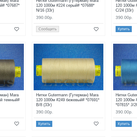
рман) Mara
Нитки Gutermann (Гутерман) Mara
Нитки Gute
й# *07687*
120 1000м #224 серый# *07688*
120 1000м 
N/16 (33г)
C/24 (33г)
390.00р.
390.00р.
Сообщить
Купить
рман) Mara
Нитки Gutermann (Гутерман) Mara
Нитки Gute
ый темный#
120 1000м #249 бежевый# *07691*
120 1000м 
B/8 (33г)
*07815* J/2
390.00р.
390.00р.
Купить
Купить