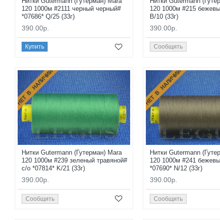
Нитки Gutermann (Гутерман) Mara
Нитки Gutermann (Гуте
120 1000м #2111 черный черный#
120 1000м #215 бежевы
*07686* Q/25 (33г)
B/10 (33г)
390.00р.
390.00р.
Купить
Сообщить
НЕТ В НАЛИЧИИ
НЕТ В НАЛИЧИИ
Нитки Gutermann (Гутерман) Mara
Нитки Gutermann (Гуте
120 1000м #239 зеленый травяной#
120 1000м #241 бежев
с/о *07814* K/21 (33г)
*07690* N/12 (33г)
390.00р.
390.00р.
Сообщить
Сообщить