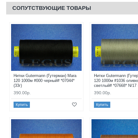
СОПУТСТВУЮЩИЕ ТОВАРЫ
Нитки Gutermann (Гутерман) Mara
Нитки Gutermann (Гуте
120 1000м #000 черный# *07044*
120 1000м #1036 оливк
(33г)
светлый# *07668* N/17 
390.00р.
390.00р.
Купить
Купить