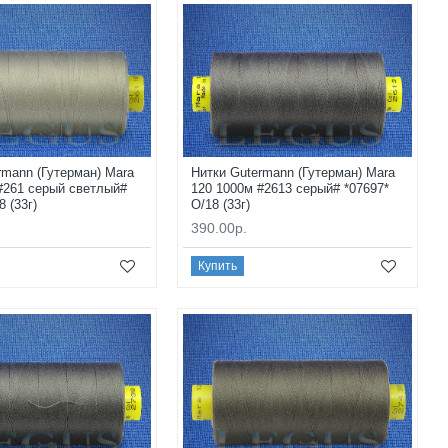
rmann (Гутерман) Mara
Нитки Gutermann (Гутерман) Mara
#261 серый светлый#
120 1000м #2613 серый# *07697*
8 (33г)
O/18 (33г)
390.00р.
Купить