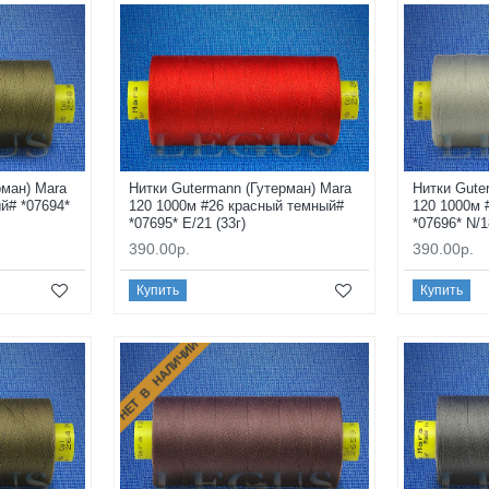
рман) Mara
Нитки Gutermann (Гутерман) Mara
Нитки Gute
й# *07694*
120 1000м #26 красный темный#
120 1000м 
*07695* E/21 (33г)
*07696* N/1
390.00р.
390.00р.
Купить
Купить
НЕТ В НАЛИЧИИ