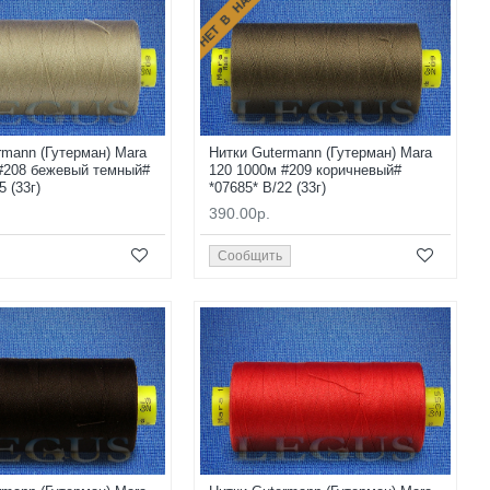
НЕТ В НАЛИЧИИ
rmann (Гутерман) Mara
Нитки Gutermann (Гутерман) Mara
#208 бежевый темный#
120 1000м #209 коричневый#
5 (33г)
*07685* B/22 (33г)
390.00р.
Сообщить