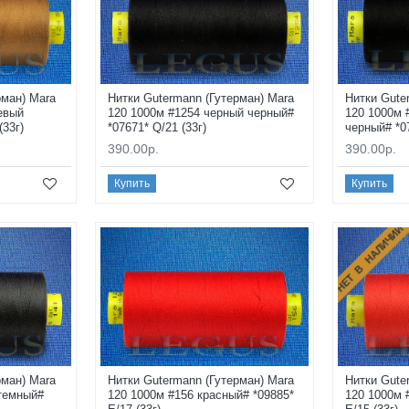
рман) Mara
Нитки Gutermann (Гутерман) Mara
Нитки Gute
евый
120 1000м #1254 черный черный#
120 1000м 
(33г)
*07671* Q/21 (33г)
черный# *07
390.00р.
390.00р.
Купить
Купить
НЕТ В НАЛИЧИИ
рман) Mara
Нитки Gutermann (Гутерман) Mara
Нитки Gute
 темный#
120 1000м #156 красный# *09885*
120 1000м 