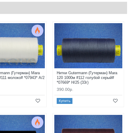
rmann (Гутерман) Mara
Нитки Gutermann (Гутерман) Mara
#111 молоко# *07943* A/2
120 1000м #112 голубой серый#
*07669* H/25 (33г)
390.00р.
Купить