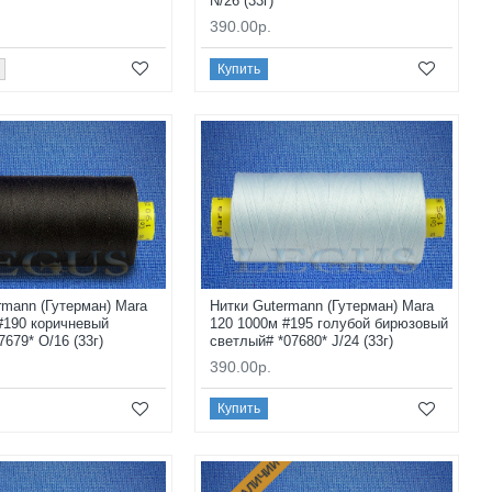
N/26 (33г)
390.00р.
Купить
rmann (Гутерман) Mara
Нитки Gutermann (Гутерман) Mara
#190 коричневый
120 1000м #195 голубой бирюзовый
679* O/16 (33г)
светлый# *07680* J/24 (33г)
390.00р.
Купить