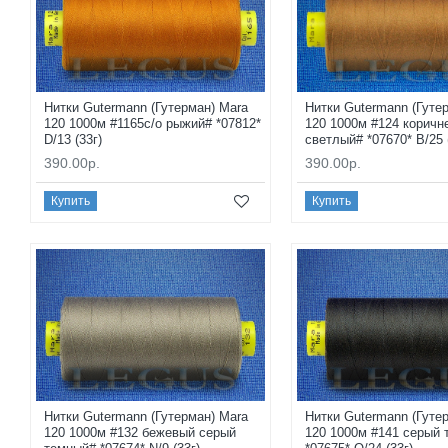
Нитки Gutermann (Гутерман) Mara
Нитки Gutermann (Гуте
120 1000м #1165с/о рыжий# *07812*
120 1000м #124 коричн
D/13 (33г)
светлый# *07670* B/25 
390.00р.
390.00р.
Купить
Купить
Нитки Gutermann (Гутерман) Mara
Нитки Gutermann (Гуте
120 1000м #132 бежевый серый
120 1000м #141 серый