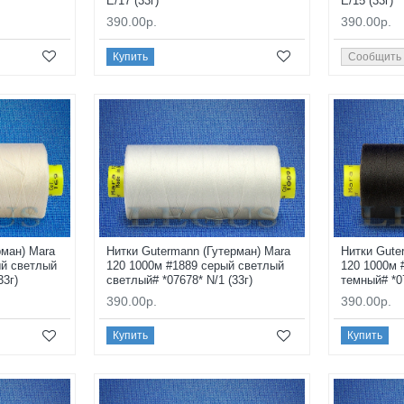
E/17 (33г)
E/15 (33г)
390.00р.
390.00р.
Купить
Сообщить
рман) Mara
Нитки Gutermann (Гутерман) Mara
Нитки Gute
ый светлый
120 1000м #1889 серый светлый
120 1000м 
33г)
светлый# *07678* N/1 (33г)
темный# *07
390.00р.
390.00р.
Купить
Купить