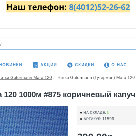
Наш телефон:
8(4012)52-26-62
НОВИНКИ
АКЦИИ
СКИДКИ
О НАС
итки Gutermann Mara 120
Нитки Gutermann (Гутерман) Mara 120 
 120 1000м #875 коричневый капучин
5
НА СКЛАДЕ:
11596
АРТИКУЛ: