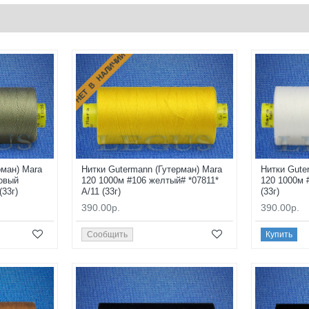
НЕТ В НАЛИЧИИ
рман) Mara
Нитки Gutermann (Гутерман) Mara
Нитки Gute
овый
120 1000м #106 желтый# *07811*
120 1000м 
(33г)
A/11 (33г)
(33г)
390.00р.
390.00р.
Сообщить
Купить