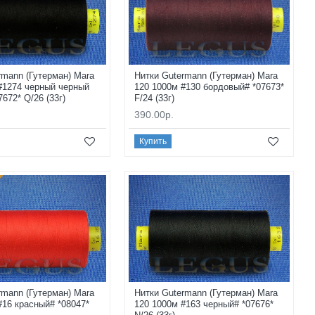
rmann (Гутерман) Mara
Нитки Gutermann (Гутерман) Mara
#1274 черный черный
120 1000м #130 бордовый# *07673*
672* Q/26 (33г)
F/24 (33г)
390.00р.
Купить
rmann (Гутерман) Mara
Нитки Gutermann (Гутерман) Mara
#16 красный# *08047*
120 1000м #163 черный# *07676*