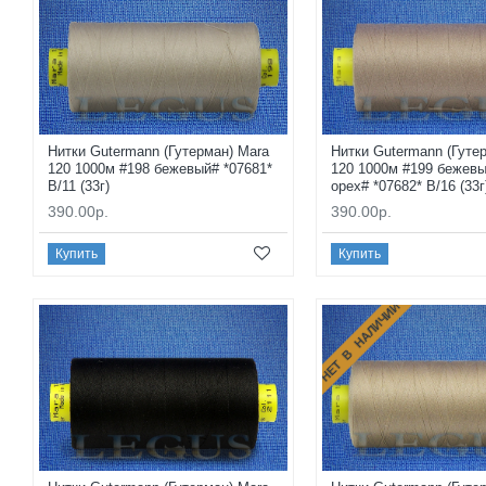
Нитки Gutermann (Гутерман) Mara
Нитки Gutermann (Гуте
120 1000м #198 бежевый# *07681*
120 1000м #199 бежев
B/11 (33г)
орех# *07682* B/16 (33г
390.00р.
390.00р.
Купить
Купить
НЕТ В НАЛИЧИИ