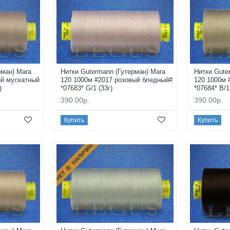
рман) Mara
Нитки Gutermann (Гутерман) Mara
Нитки Gute
ый мускатный
120 1000м #2017 розовый бледный#
120 1000м 
)
*07683* G/1 (33г)
*07684* B/1
390.00р.
390.00р.
Купить
Купить
НЕТ В НАЛИЧИИ