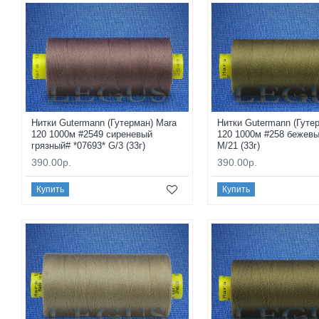
Нитки Gutermann (Гутерман) Mara
Нитки Gutermann (Гуте
120 1000м #2549 сиреневый
120 1000м #258 бежевы
грязный# *07693* G/3 (33г)
M/21 (33г)
390.00р.
390.00р.
Купить
Купить