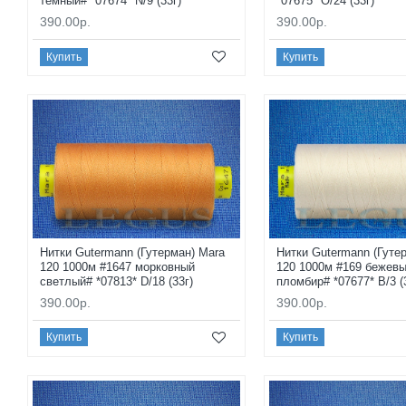
темный# *07674* N/9 (33г)
*07675* O/24 (33г)
390.00р.
390.00р.
Купить
Купить
Нитки Gutermann (Гутерман) Mara
Нитки Gutermann (Гуте
120 1000м #1647 морковный
120 1000м #169 бежев
светлый# *07813* D/18 (33г)
пломбир# *07677* B/3 (
390.00р.
390.00р.
Купить
Купить