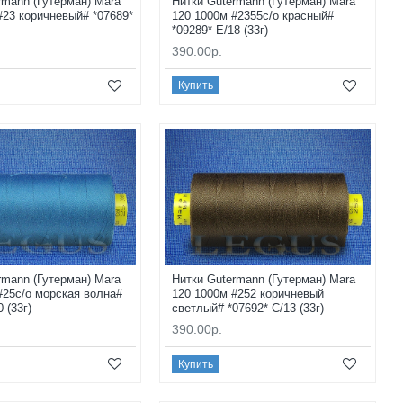
rmann (Гутерман) Mara
Нитки Gutermann (Гутерман) Mara
#23 коричневый# *07689*
120 1000м #2355с/о красный#
*09289* E/18 (33г)
390.00р.
Купить
rmann (Гутерман) Mara
Нитки Gutermann (Гутерман) Mara
#25с/о морская волна#
120 1000м #252 коричневый
0 (33г)
светлый# *07692* C/13 (33г)
390.00р.
Купить