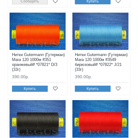
Сообщить
Купить
Нитки Gutermann (Гутерман)
Нитки Gutermann (Гутерман)
Mara 120 1000м #351
Mara 120 1000м #3549
оранжевый# *07821* D/3
бирюзовый# *07822* J/21
(33г)
(33г)
390.00р.
390.00р.
Купить
Купить