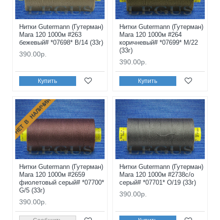
Нитки Gutermann (Гутерман)
Нитки Gutermann (Гутерман)
Mara 120 1000м #263
Mara 120 1000м #264
бежевый# *07698* B/14 (33г)
коричневый# *07699* M/22
(33г)
390.00р.
390.00р.
Купить
Купить
НЕТ В НАЛИЧИИ
Нитки Gutermann (Гутерман)
Нитки Gutermann (Гутерман)
Mara 120 1000м #2659
Mara 120 1000м #2738с/о
фиолетовый серый# *07700*
серый# *07701* O/19 (33г)
G/5 (33г)
390.00р.
390.00р.