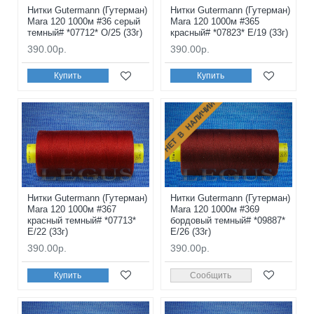
Нитки Gutermann (Гутерман)
Нитки Gutermann (Гутерман)
Mara 120 1000м #36 серый
Mara 120 1000м #365
темный# *07712* O/25 (33г)
красный# *07823* E/19 (33г)
390.00р.
390.00р.
Купить
Купить
НЕТ В НАЛИЧИИ
Нитки Gutermann (Гутерман)
Нитки Gutermann (Гутерман)
Mara 120 1000м #367
Mara 120 1000м #369
красный темный# *07713*
бордовый темный# *09887*
E/22 (33г)
E/26 (33г)
390.00р.
390.00р.
Купить
Сообщить