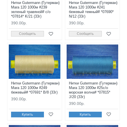
Нитки Gutermann (Гутерман)
Нитки Gutermann (Гутерман)
Mara 120 1000м #239
Mara 120 1000м #241
зеленый травяной# с/о
бежевый темный# *07690*
*07814* K/21 (33г)
N/12 (33г)
390.00р.
390.00р.
Сообщить
Сообщить
Нитки Gutermann (Гутерман)
Нитки Gutermann (Гутерман)
Mara 120 1000м #249
Mara 120 1000м #25с/о
бежевый# *07691* B/8 (33г)
морская волна# *07815*
J/20 (33г)
390.00р.
390.00р.
Купить
Купить