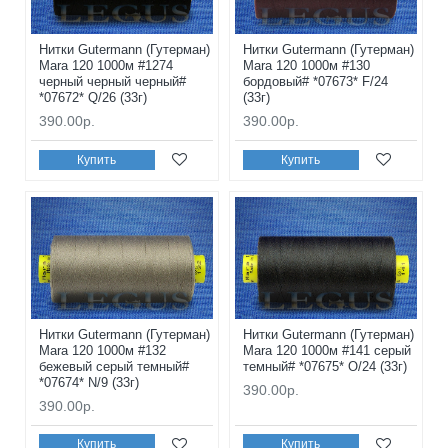
Нитки Gutermann (Гутерман)
Нитки Gutermann (Гутерман)
Mara 120 1000м #1274
Mara 120 1000м #130
черный черный черный#
бордовый# *07673* F/24
*07672* Q/26 (33г)
(33г)
390.00р.
390.00р.
Купить
Купить
Нитки Gutermann (Гутерман)
Нитки Gutermann (Гутерман)
Mara 120 1000м #132
Mara 120 1000м #141 серый
бежевый серый темный#
темный# *07675* O/24 (33г)
*07674* N/9 (33г)
390.00р.
390.00р.
Купить
Купить