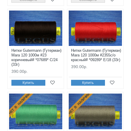
Нитки Gutermann (Гутерман)
Нитки Gutermann (Гутерман)
Mara 120 1000м #23
Mara 120 1000м #2355с/о
коричневый# *07689* C/24
красный# *09289* E/18 (33г)
(33г)
390.00р.
390.00р.
Купить
Купить
НЕТ В НАЛИЧИИ
НЕТ В НАЛИЧИИ