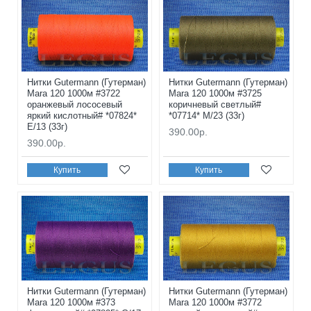
Нитки Gutermann (Гутерман)
Нитки Gutermann (Гутерман)
Mara 120 1000м #3722
Mara 120 1000м #3725
оранжевый лососевый
коричневый светлый#
яркий кислотный# *07824*
*07714* M/23 (33г)
E/13 (33г)
390.00р.
390.00р.
Купить
Купить
Нитки Gutermann (Гутерман)
Нитки Gutermann (Гутерман)
Mara 120 1000м #373
Mara 120 1000м #3772