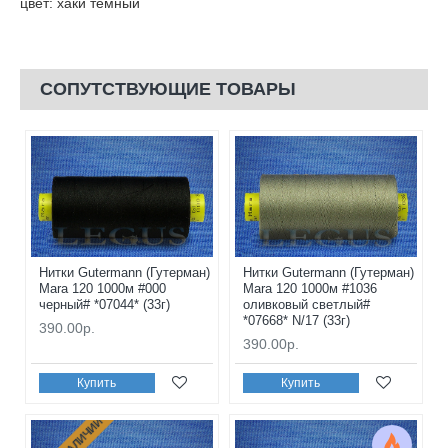
цвет: хаки темный
СОПУТСТВУЮЩИЕ ТОВАРЫ
Нитки Gutermann (Гутерман)
Нитки Gutermann (Гутерман)
Mara 120 1000м #000
Mara 120 1000м #1036
черный# *07044* (33г)
оливковый светлый#
*07668* N/17 (33г)
390.00р.
390.00р.
Купить
Купить