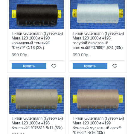
Нитки Gutermann (Гутерман)
Нитки Gutermann (Гутерман)
Mara 120 1000м #190
Mara 120 1000м #195
коричневый темный#
голубой бирюзовый
*07679* O/16 (33г)
светлый# *07680* J/24 (33г)
390.00р.
390.00р.
Купить
Купить
Нитки Gutermann (Гутерман)
Нитки Gutermann (Гутерман)
Mara 120 1000м #198
Mara 120 1000м #199
бежевый# *07681* B/11 (33г)
бежевый мускатный орех#
*07682* B/16 (33г)