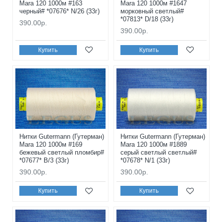
Mara 120 1000м #163
Mara 120 1000м #1647
черный# *07676* N/26 (33г)
морковный светлый#
*07813* D/18 (33г)
390.00р.
390.00р.
Купить
Купить
Нитки Gutermann (Гутерман)
Нитки Gutermann (Гутерман)
Mara 120 1000м #169
Mara 120 1000м #1889
бежевый светлый пломбир#
серый светлый светлый#
*07677* B/3 (33г)
*07678* N/1 (33г)
390.00р.
390.00р.
Купить
Купить