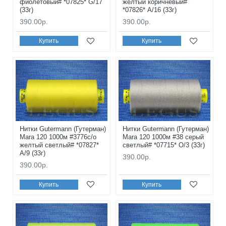
фиолетовый# *07825* G/17
желтый коричневый#
(33г)
*07826* A/16 (33г)
390.00р.
390.00р.
Купить
Купить
Нитки Gutermann (Гутерман)
Нитки Gutermann (Гутерман)
Mara 120 1000м #3776с/о
Mara 120 1000м #38 серый
желтый светлый# *07827*
светлый# *07715* O/3 (33г)
A/9 (33г)
390.00р.
390.00р.
Купить
Купить