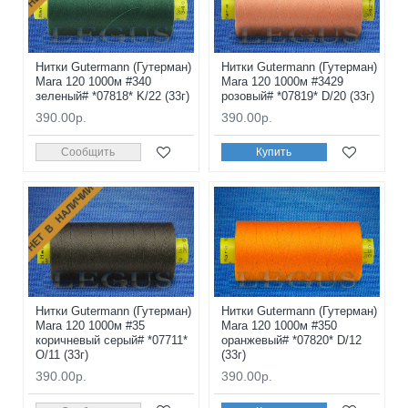
Нитки Gutermann (Гутерман)
Нитки Gutermann (Гутерман)
Mara 120 1000м #340
Mara 120 1000м #3429
зеленый# *07818* K/22 (33г)
розовый# *07819* D/20 (33г)
390.00р.
390.00р.
Сообщить
Купить
НЕТ В НАЛИЧИИ
Нитки Gutermann (Гутерман)
Нитки Gutermann (Гутерман)
Mara 120 1000м #35
Mara 120 1000м #350
коричневый серый# *07711*
оранжевый# *07820* D/12
O/11 (33г)
(33г)
390.00р.
390.00р.