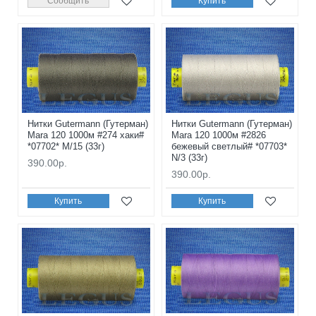
Сообщить
Купить
Нитки Gutermann (Гутерман)
Нитки Gutermann (Гутерман)
Mara 120 1000м #274 хаки#
Mara 120 1000м #2826
*07702* M/15 (33г)
бежевый светлый# *07703*
N/3 (33г)
390.00р.
390.00р.
Купить
Купить