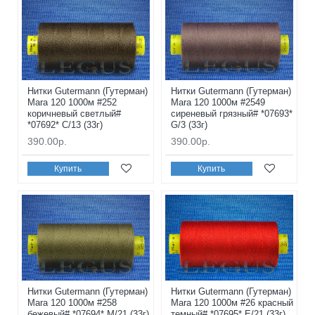
Нитки Gutermann (Гутерман)
Нитки Gutermann (Гутерман)
Mara 120 1000м #252
Mara 120 1000м #2549
коричневый светлый#
сиреневый грязный# *07693*
*07692* C/13 (33г)
G/3 (33г)
390.00р.
390.00р.
Купить
Купить
Нитки Gutermann (Гутерман)
Нитки Gutermann (Гутерман)
Mara 120 1000м #258
Mara 120 1000м #26 красный
бежевый# *07694* M/21 (33г)
темный# *07695* E/21 (33г)