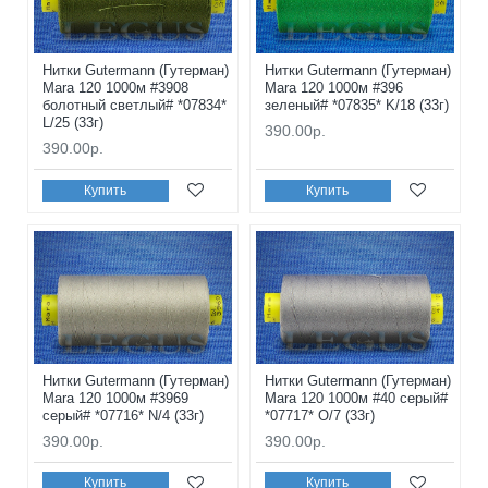
Нитки Gutermann (Гутерман)
Нитки Gutermann (Гутерман)
Mara 120 1000м #3908
Mara 120 1000м #396
болотный светлый# *07834*
зеленый# *07835* K/18 (33г)
L/25 (33г)
390.00р.
390.00р.
Купить
Купить
Нитки Gutermann (Гутерман)
Нитки Gutermann (Гутерман)
Mara 120 1000м #3969
Mara 120 1000м #40 серый#
серый# *07716* N/4 (33г)
*07717* O/7 (33г)
390.00р.
390.00р.
Купить
Купить