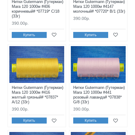
Нитки Gutermann (Гутерман)
Нитки Gutermann (Гутерман)
Mara 120 1000м #406
Mara 120 1000м #4147
коричневый# *07719* C/18
молочный# *07720* B/1 (33г)
(33г)
390.00р.
390.00р.
Купить
Купить
Нитки Gutermann (Гутерман)
Нитки Gutermann (Гутерман)
Mara 120 1000м #416
Mara 120 1000м #441
желтый грязный# *07837*
розовый лаванда# *07838*
A/12 (33г)
G/8 (33г)
390.00р.
390.00р.
Купить
Купить