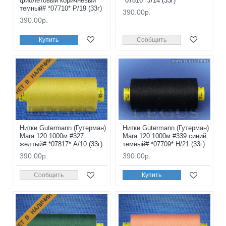
фиолетовый коричневый
*07816* J/14 (33г)
темный# *07710* P/19 (33г)
390.00р.
390.00р.
Купить
Сообщить
НЕТ В НАЛИЧИИ
Нитки Gutermann (Гутерман)
Нитки Gutermann (Гутерман)
Mara 120 1000м #327
Mara 120 1000м #339 синий
желтый# *07817* A/10 (33г)
темный# *07709* H/21 (33г)
390.00р.
390.00р.
Сообщить
Купить
НЕТ В НАЛИЧИИ