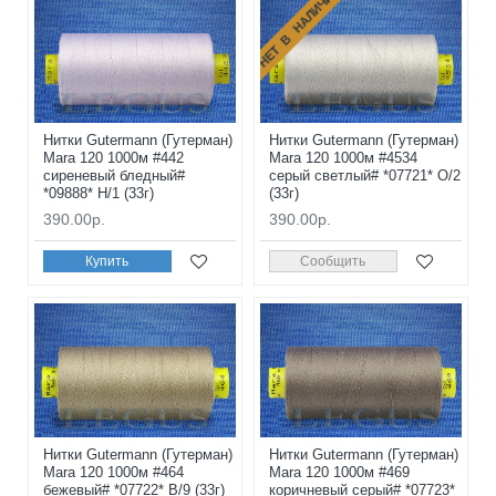
НЕТ В НАЛИЧИИ
Нитки Gutermann (Гутерман)
Нитки Gutermann (Гутерман)
Mara 120 1000м #442
Mara 120 1000м #4534
сиреневый бледный#
серый светлый# *07721* O/2
*09888* H/1 (33г)
(33г)
390.00р.
390.00р.
Купить
Сообщить
Нитки Gutermann (Гутерман)
Нитки Gutermann (Гутерман)
Mara 120 1000м #464
Mara 120 1000м #469
бежевый# *07722* B/9 (33г)
коричневый серый# *07723*