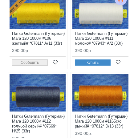
НЕТ В НАЛИЧИИ
Нитки Gutermann (Гутерман)
Нитки Gutermann (Гутерман)
Mara 120 1000м #106
Mara 120 1000м #111
желтый# *07811* A/11 (33г)
молоко# *07943* A/2 (33г)
390.00р.
390.00р.
Сообщить
Купить
Нитки Gutermann (Гутерман)
Нитки Gutermann (Гутерман)
Mara 120 1000м #112
Mara 120 1000м #1165с/о
голубой серый# *07669*
рыжий# *07812* D/13 (33г)
H/25 (33г)
390.00р.