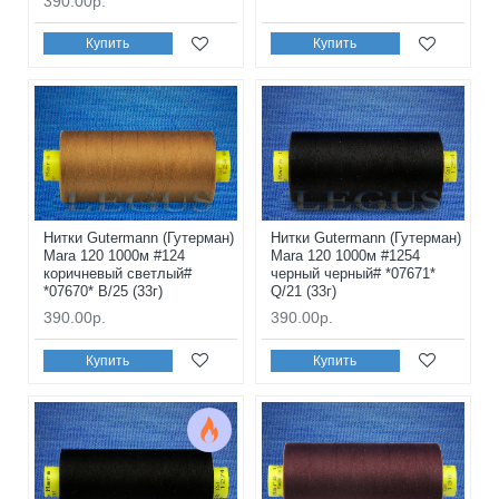
390.00р.
Купить
Купить
Нитки Gutermann (Гутерман)
Нитки Gutermann (Гутерман)
Mara 120 1000м #124
Mara 120 1000м #1254
коричневый светлый#
черный черный# *07671*
*07670* B/25 (33г)
Q/21 (33г)
390.00р.
390.00р.
Купить
Купить