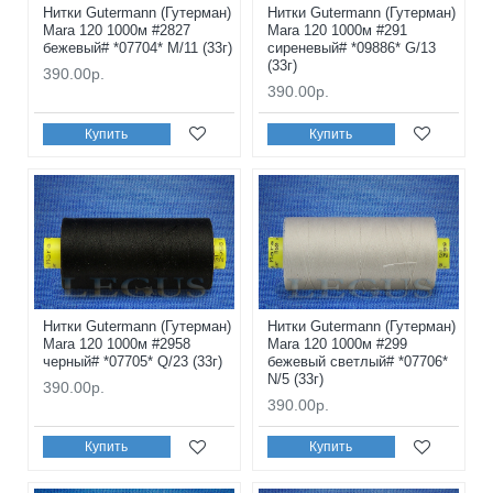
Нитки Gutermann (Гутерман)
Нитки Gutermann (Гутерман)
Mara 120 1000м #2827
Mara 120 1000м #291
бежевый# *07704* M/11 (33г)
сиреневый# *09886* G/13
(33г)
390.00р.
390.00р.
Купить
Купить
Нитки Gutermann (Гутерман)
Нитки Gutermann (Гутерман)
Mara 120 1000м #2958
Mara 120 1000м #299
черный# *07705* Q/23 (33г)
бежевый светлый# *07706*
N/5 (33г)
390.00р.
390.00р.
Купить
Купить