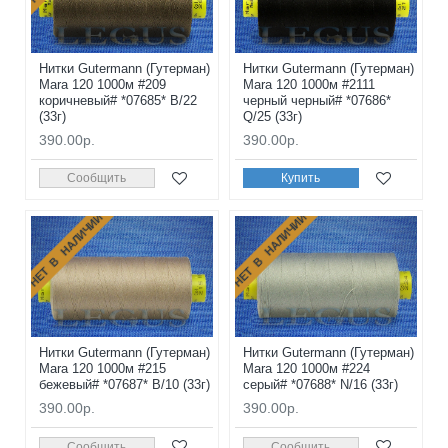
Нитки Gutermann (Гутерман)
Нитки Gutermann (Гутерман)
Mara 120 1000м #209
Mara 120 1000м #2111
коричневый# *07685* B/22
черный черный# *07686*
(33г)
Q/25 (33г)
390.00р.
390.00р.
Сообщить
Купить
НЕТ В НАЛИЧИИ
НЕТ В НАЛИЧИИ
Нитки Gutermann (Гутерман)
Нитки Gutermann (Гутерман)
Mara 120 1000м #215
Mara 120 1000м #224
бежевый# *07687* B/10 (33г)
серый# *07688* N/16 (33г)
390.00р.
390.00р.
Сообщить
Сообщить