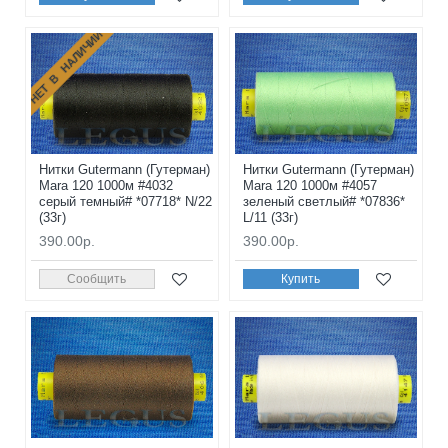
НЕТ В НАЛИЧИИ
Нитки Gutermann (Гутерман)
Нитки Gutermann (Гутерман)
Mara 120 1000м #4032
Mara 120 1000м #4057
серый темный# *07718* N/22
зеленый светлый# *07836*
(33г)
L/11 (33г)
390.00р.
390.00р.
Сообщить
Купить