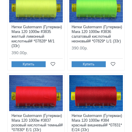
Нитки Gutermann (Гутерман)
Нитки Gutermann (Гутерман)
Mara 120 1000м #3835
Mara 120 1000м #3836
желтый лимонный
салатовый кислотный
кислотный# *07828* M/1
неоновый# *07829* L/1 (33г)
(33г)
390.00р.
390.00р.
Купить
Купить
Нитки Gutermann (Гутерман)
Нитки Gutermann (Гутерман)
Mara 120 1000м #3837
Mara 120 1000м #384
розовый кислотный темный#
красный вишневый# *07831*
*07830* E/1 (33г)
E/24 (33г)