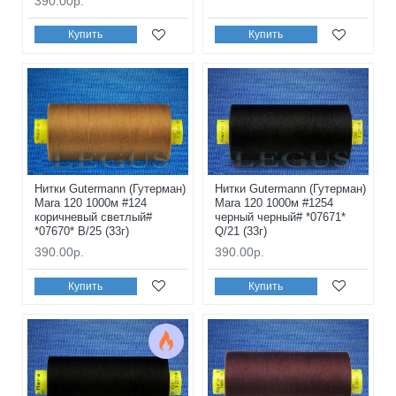
390.00р.
Купить
Купить
Нитки Gutermann (Гутерман)
Нитки Gutermann (Гутерман)
Mara 120 1000м #124
Mara 120 1000м #1254
коричневый светлый#
черный черный# *07671*
*07670* B/25 (33г)
Q/21 (33г)
390.00р.
390.00р.
Купить
Купить