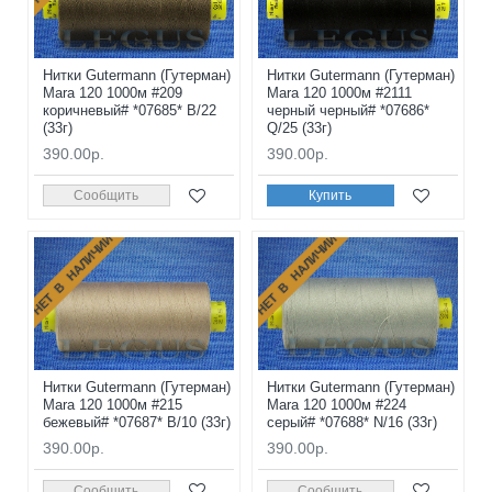
Нитки Gutermann (Гутерман)
Нитки Gutermann (Гутерман)
Mara 120 1000м #209
Mara 120 1000м #2111
коричневый# *07685* B/22
черный черный# *07686*
(33г)
Q/25 (33г)
390.00р.
390.00р.
Сообщить
Купить
НЕТ В НАЛИЧИИ
НЕТ В НАЛИЧИИ
Нитки Gutermann (Гутерман)
Нитки Gutermann (Гутерман)
Mara 120 1000м #215
Mara 120 1000м #224
бежевый# *07687* B/10 (33г)
серый# *07688* N/16 (33г)
390.00р.
390.00р.
Сообщить
Сообщить