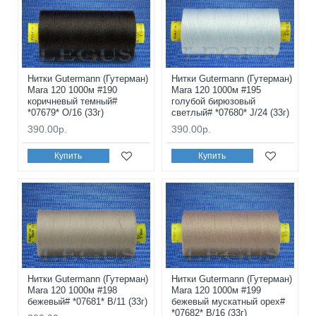
Нитки Gutermann (Гутерман)
Нитки Gutermann (Гутерман)
Mara 120 1000м #190
Mara 120 1000м #195
коричневый темный#
голубой бирюзовый
*07679* O/16 (33г)
светлый# *07680* J/24 (33г)
390.00р.
390.00р.
Купить
Купить
Нитки Gutermann (Гутерман)
Нитки Gutermann (Гутерман)
Mara 120 1000м #198
Mara 120 1000м #199
бежевый# *07681* B/11 (33г)
бежевый мускатный орех#
*07682* B/16 (33г)