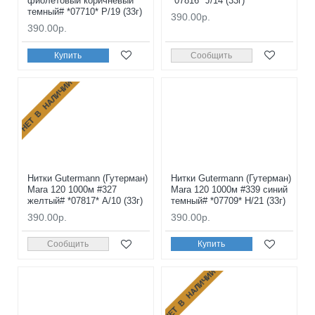
фиолетовый коричневый
*07816* J/14 (33г)
темный# *07710* P/19 (33г)
390.00р.
390.00р.
Купить
Сообщить
НЕТ В НАЛИЧИИ
Нитки Gutermann (Гутерман)
Нитки Gutermann (Гутерман)
Mara 120 1000м #327
Mara 120 1000м #339 синий
желтый# *07817* A/10 (33г)
темный# *07709* H/21 (33г)
390.00р.
390.00р.
Сообщить
Купить
НЕТ В НАЛИЧИИ