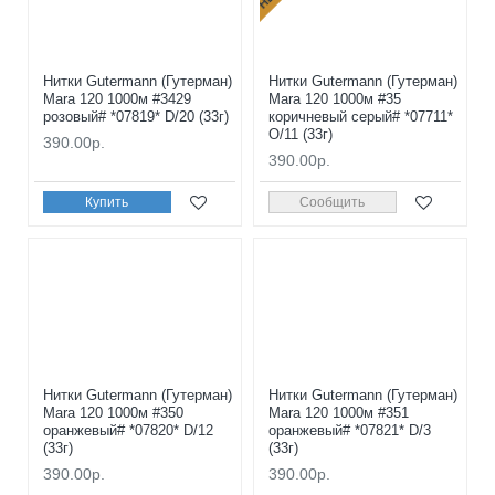
Нитки Gutermann (Гутерман)
Нитки Gutermann (Гутерман)
Mara 120 1000м #3429
Mara 120 1000м #35
розовый# *07819* D/20 (33г)
коричневый серый# *07711*
O/11 (33г)
390.00р.
390.00р.
Купить
Сообщить
Нитки Gutermann (Гутерман)
Нитки Gutermann (Гутерман)
Mara 120 1000м #350
Mara 120 1000м #351
оранжевый# *07820* D/12
оранжевый# *07821* D/3
(33г)
(33г)
390.00р.
390.00р.