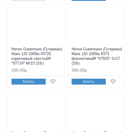
Нитки Gutermann (Гутерман)
Нитки Gutermann (Гутерман)
Mara 120 1000м #3725
Mara 120 1000м #373
коричневый светлый#
фиолетовый# *07825* G/17
*07714* M/23 (33г)
(33г)
390.00р.
390.00р.
Купить
Купить