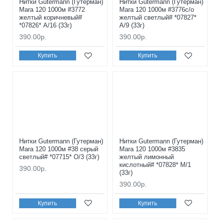
Нитки Gutermann (Гутерман)
Нитки Gutermann (Гутерман)
Mara 120 1000м #3772
Mara 120 1000м #3776с/о
желтый коричневый#
желтый светлый# *07827*
*07826* A/16 (33г)
A/9 (33г)
390.00р.
390.00р.
Купить
Купить
Нитки Gutermann (Гутерман)
Нитки Gutermann (Гутерман)
Mara 120 1000м #38 серый
Mara 120 1000м #3835
светлый# *07715* O/3 (33г)
желтый лимонный
кислотный# *07828* M/1
390.00р.
(33г)
390.00р.
Купить
Купить