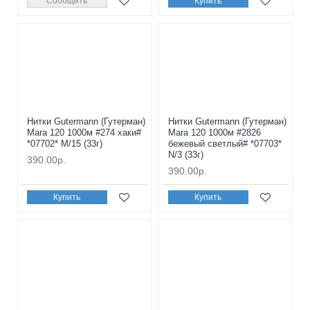
Сообщить
Купить
Нитки Gutermann (Гутерман)
Нитки Gutermann (Гутерман)
Mara 120 1000м #274 хаки#
Mara 120 1000м #2826
*07702* M/15 (33г)
бежевый светлый# *07703*
N/3 (33г)
390.00р.
390.00р.
Купить
Купить