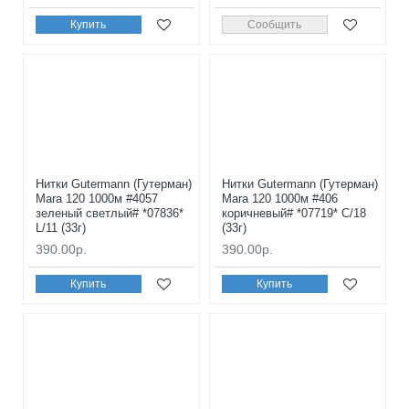
Купить
Сообщить
Нитки Gutermann (Гутерман)
Нитки Gutermann (Гутерман)
Mara 120 1000м #4057
Mara 120 1000м #406
зеленый светлый# *07836*
коричневый# *07719* C/18
L/11 (33г)
(33г)
390.00р.
390.00р.
Купить
Купить