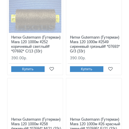
Нитки Gutermann (Гутерман)
Нитки Gutermann (Гутерман)
Mara 120 1000м #252
Mara 120 1000м #2549
коричневый светлый#
сиреневый грязный# *07693*
*07692* C/13 (33г)
G/3 (33г)
390.00р.
390.00р.
Купить
Купить
Нитки Gutermann (Гутерман)
Нитки Gutermann (Гутерман)
Mara 120 1000м #258
Mara 120 1000м #26 красный
бежевый# *07694* M/21 (33г)
темный# *07695* E/21 (33г)