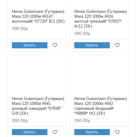
Нитки Gutermann (Гутерман)
Нитки Gutermann (Гутерман)
Mara 120 1000м #4147
Mara 120 1000м #416
молочный# *07720* B/1 (33г)
желтый грязный# *07837*
A/12 (33г)
390.00р.
390.00р.
Купить
Купить
Нитки Gutermann (Гутерман)
Нитки Gutermann (Гутерман)
Mara 120 1000м #441
Mara 120 1000м #442
розовый лаванда# *07838*
сиреневый бледный#
G/8 (33г)
*09888* H/1 (33г)
390.00р.
390.00р.
Купить
Купить