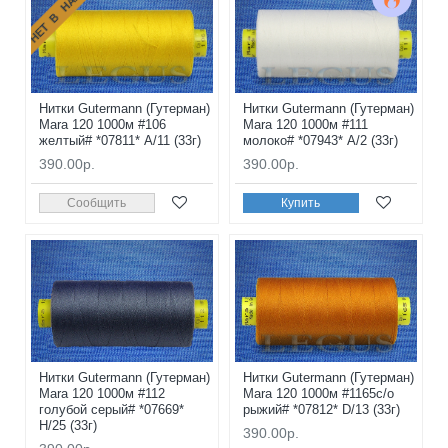
НЕТ В НАЛИЧИИ
Нитки Gutermann (Гутерман)
Нитки Gutermann (Гутерман)
Mara 120 1000м #106
Mara 120 1000м #111
желтый# *07811* A/11 (33г)
молоко# *07943* A/2 (33г)
390.00р.
390.00р.
Сообщить
Купить
Нитки Gutermann (Гутерман)
Нитки Gutermann (Гутерман)
Mara 120 1000м #112
Mara 120 1000м #1165с/о
голубой серый# *07669*
рыжий# *07812* D/13 (33г)
H/25 (33г)
390.00р.