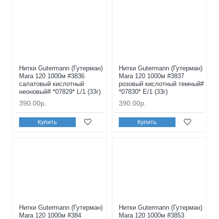
Нитки Gutermann (Гутерман)
Нитки Gutermann (Гутерман)
Mara 120 1000м #3836
Mara 120 1000м #3837
салатовый кислотный
розовый кислотный темный#
неоновый# *07829* L/1 (33г)
*07830* E/1 (33г)
390.00р.
390.00р.
Купить
Купить
Нитки Gutermann (Гутерман)
Нитки Gutermann (Гутерман)
Mara 120 1000м #384
Mara 120 1000м #3853