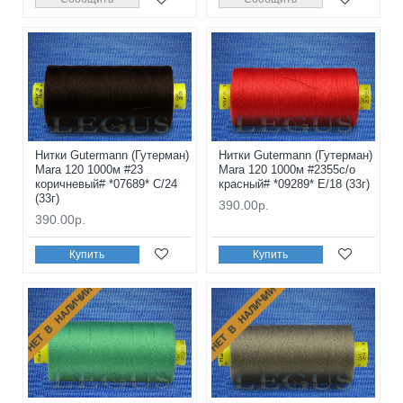
Нитки Gutermann (Гутерман)
Нитки Gutermann (Гутерман)
Mara 120 1000м #23
Mara 120 1000м #2355с/о
коричневый# *07689* C/24
красный# *09289* E/18 (33г)
(33г)
390.00р.
390.00р.
Купить
Купить
НЕТ В НАЛИЧИИ
НЕТ В НАЛИЧИИ