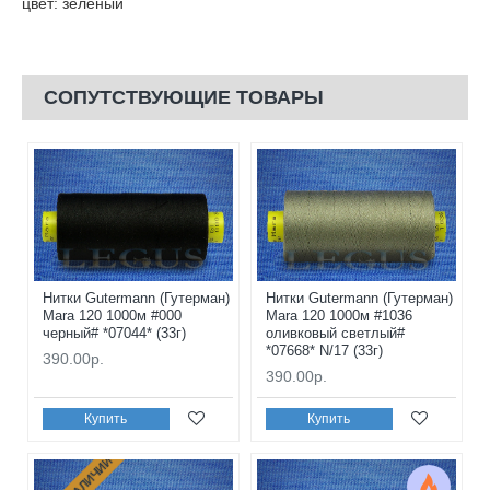
цвет: зеленый
СОПУТСТВУЮЩИЕ ТОВАРЫ
Нитки Gutermann (Гутерман)
Нитки Gutermann (Гутерман)
Mara 120 1000м #000
Mara 120 1000м #1036
черный# *07044* (33г)
оливковый светлый#
*07668* N/17 (33г)
390.00р.
390.00р.
Купить
Купить