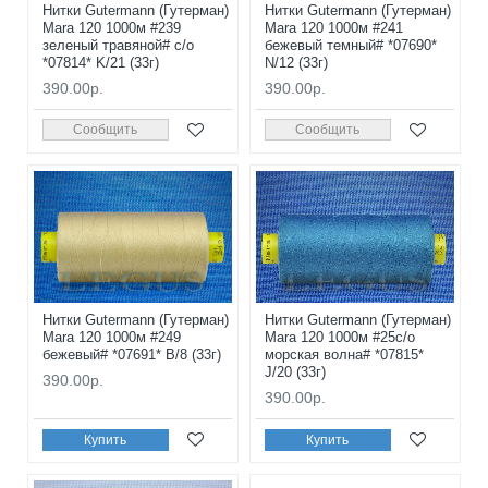
Нитки Gutermann (Гутерман)
Нитки Gutermann (Гутерман)
Mara 120 1000м #239
Mara 120 1000м #241
зеленый травяной# с/о
бежевый темный# *07690*
*07814* K/21 (33г)
N/12 (33г)
390.00р.
390.00р.
Сообщить
Сообщить
Нитки Gutermann (Гутерман)
Нитки Gutermann (Гутерман)
Mara 120 1000м #249
Mara 120 1000м #25с/о
бежевый# *07691* B/8 (33г)
морская волна# *07815*
J/20 (33г)
390.00р.
390.00р.
Купить
Купить