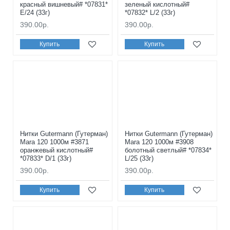
красный вишневый# *07831*
зеленый кислотный#
E/24 (33г)
*07832* L/2 (33г)
390.00р.
390.00р.
Купить
Купить
Нитки Gutermann (Гутерман)
Нитки Gutermann (Гутерман)
Mara 120 1000м #3871
Mara 120 1000м #3908
оранжевый кислотный#
болотный светлый# *07834*
*07833* D/1 (33г)
L/25 (33г)
390.00р.
390.00р.
Купить
Купить