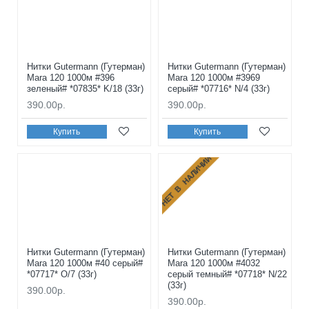
Нитки Gutermann (Гутерман)
Нитки Gutermann (Гутерман)
Mara 120 1000м #396
Mara 120 1000м #3969
зеленый# *07835* K/18 (33г)
серый# *07716* N/4 (33г)
390.00р.
390.00р.
Купить
Купить
НЕТ В НАЛИЧИИ
Нитки Gutermann (Гутерман)
Нитки Gutermann (Гутерман)
Mara 120 1000м #40 серый#
Mara 120 1000м #4032
*07717* O/7 (33г)
серый темный# *07718* N/22
(33г)
390.00р.
390.00р.