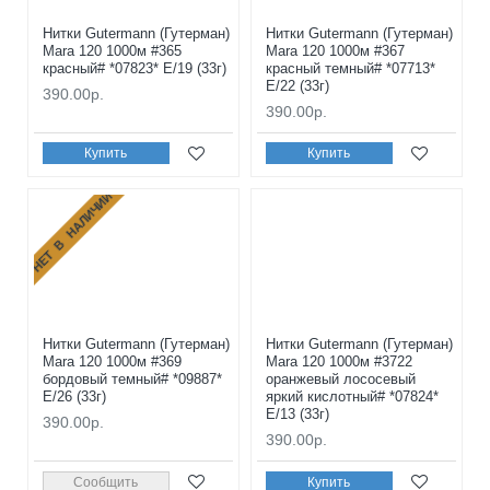
Нитки Gutermann (Гутерман)
Нитки Gutermann (Гутерман)
Mara 120 1000м #365
Mara 120 1000м #367
красный# *07823* E/19 (33г)
красный темный# *07713*
E/22 (33г)
390.00р.
390.00р.
Купить
Купить
НЕТ В НАЛИЧИИ
Нитки Gutermann (Гутерман)
Нитки Gutermann (Гутерман)
Mara 120 1000м #369
Mara 120 1000м #3722
бордовый темный# *09887*
оранжевый лососевый
E/26 (33г)
яркий кислотный# *07824*
E/13 (33г)
390.00р.
390.00р.
Сообщить
Купить