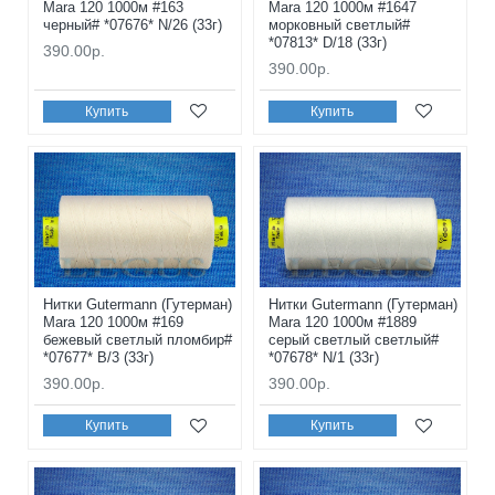
Mara 120 1000м #163
Mara 120 1000м #1647
черный# *07676* N/26 (33г)
морковный светлый#
*07813* D/18 (33г)
390.00р.
390.00р.
Купить
Купить
Нитки Gutermann (Гутерман)
Нитки Gutermann (Гутерман)
Mara 120 1000м #169
Mara 120 1000м #1889
бежевый светлый пломбир#
серый светлый светлый#
*07677* B/3 (33г)
*07678* N/1 (33г)
390.00р.
390.00р.
Купить
Купить