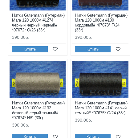
Нитки Gutermann (Гутерман)
Нитки Gutermann (Гутерман)
Mara 120 1000м #1274
Mara 120 1000м #130
черный черный черный#
бордовый# *07673* F/24
*07672* Q/26 (33г)
(33г)
390.00р.
390.00р.
Купить
Купить
Нитки Gutermann (Гутерман)
Нитки Gutermann (Гутерман)
Mara 120 1000м #132
Mara 120 1000м #141 серый
бежевый серый темный#
темный# *07675* O/24 (33г)
*07674* N/9 (33г)
390.00р.
390.00р.
Купить
Купить