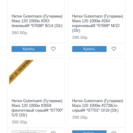
Нитки Gutermann (Гутерман)
Нитки Gutermann (Гутерман)
Mara 120 1000м #263
Mara 120 1000м #264
бежевый# *07698* B/14 (33г)
коричневый# *07699* M/22
(33г)
390.00р.
390.00р.
Купить
Купить
НЕТ В НАЛИЧИИ
Нитки Gutermann (Гутерман)
Нитки Gutermann (Гутерман)
Mara 120 1000м #2659
Mara 120 1000м #2738с/о
фиолетовый серый# *07700*
серый# *07701* O/19 (33г)
G/5 (33г)
390.00р.
390.00р.