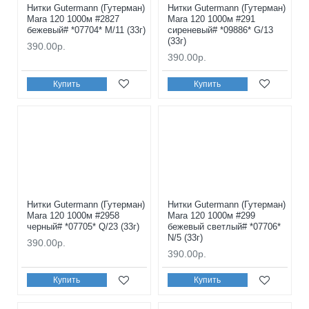
Нитки Gutermann (Гутерман)
Нитки Gutermann (Гутерман)
Mara 120 1000м #2827
Mara 120 1000м #291
бежевый# *07704* M/11 (33г)
сиреневый# *09886* G/13
(33г)
390.00р.
390.00р.
Купить
Купить
Нитки Gutermann (Гутерман)
Нитки Gutermann (Гутерман)
Mara 120 1000м #2958
Mara 120 1000м #299
черный# *07705* Q/23 (33г)
бежевый светлый# *07706*
N/5 (33г)
390.00р.
390.00р.
Купить
Купить