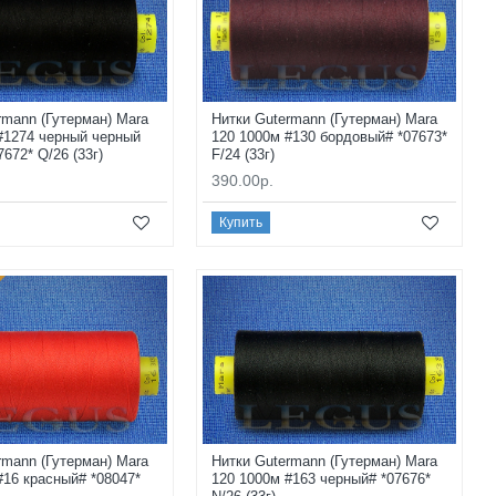
rmann (Гутерман) Mara
Нитки Gutermann (Гутерман) Mara
#1274 черный черный
120 1000м #130 бордовый# *07673*
672* Q/26 (33г)
F/24 (33г)
390.00р.
Купить
rmann (Гутерман) Mara
Нитки Gutermann (Гутерман) Mara
#16 красный# *08047*
120 1000м #163 черный# *07676*