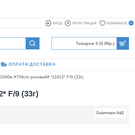
ВХОД
РЕГИСТРАЦИЯ
ИЗБРАННОЕ
0
Товаров 0 (0.00р.)
ОПЛАТА/ДОСТАВКА
1000м #758с/о розовый# *11812* F/9 (33г)
 F/9 (33г)
Gutermann A&E