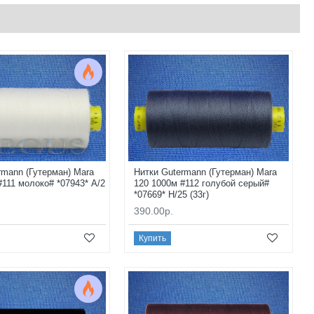
rmann (Гутерман) Mara
Нитки Gutermann (Гутерман) Mara
#111 молоко# *07943* A/2
120 1000м #112 голубой серый#
*07669* H/25 (33г)
390.00р.
Купить