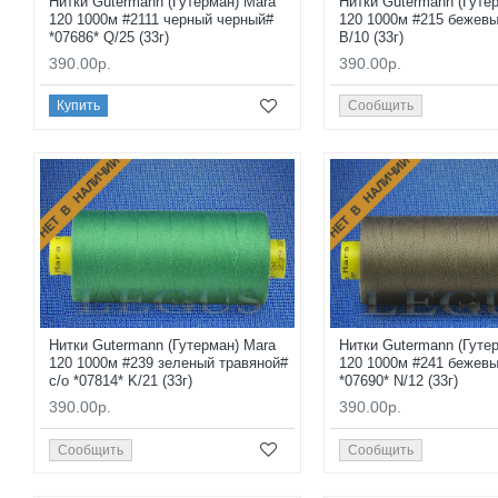
Нитки Gutermann (Гутерман) Mara
Нитки Gutermann (Гуте
120 1000м #2111 черный черный#
120 1000м #215 бежевы
*07686* Q/25 (33г)
B/10 (33г)
390.00р.
390.00р.
Купить
Сообщить
НЕТ В НАЛИЧИИ
НЕТ В НАЛИЧИИ
Нитки Gutermann (Гутерман) Mara
Нитки Gutermann (Гуте
120 1000м #239 зеленый травяной#
120 1000м #241 бежев
с/о *07814* K/21 (33г)
*07690* N/12 (33г)
390.00р.
390.00р.
Сообщить
Сообщить