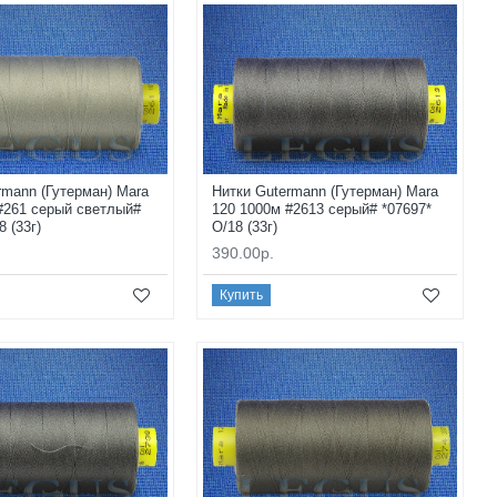
rmann (Гутерман) Mara
Нитки Gutermann (Гутерман) Mara
#261 серый светлый#
120 1000м #2613 серый# *07697*
8 (33г)
O/18 (33г)
390.00р.
Купить