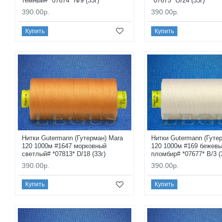
темный# *07674* N/9 (33г)
*07675* O/24 (33г)
390.00р.
390.00р.
Купить
Купить
Нитки Gutermann (Гутерман) Mara
Нитки Gutermann (Гуте
120 1000м #1647 морковный
120 1000м #169 бежев
светлый# *07813* D/18 (33г)
пломбир# *07677* B/3 (
390.00р.
390.00р.
Купить
Купить