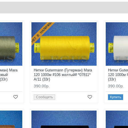
НЕТ В НАЛИЧИИ
рман) Mara
Нитки Gutermann (Гутерман) Mara
Нитки Gute
овый
120 1000м #106 желтый# *07811*
120 1000м 
(33г)
A/11 (33г)
(33г)
390.00р.
390.00р.
Сообщить
Купить