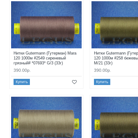
Нитки Gutermann (Гутерман) Mara
Нитки Gutermann (Гуте
120 1000м #2549 сиреневый
120 1000м #258 бежевы
грязный# *07693* G/3 (33г)
M/21 (33г)
390.00р.
390.00р.
Купить
Купить