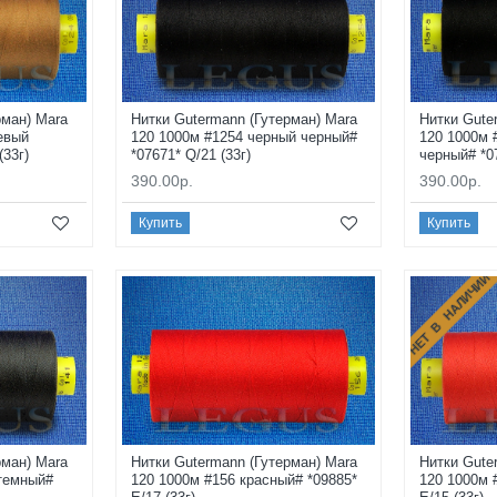
рман) Mara
Нитки Gutermann (Гутерман) Mara
Нитки Gute
евый
120 1000м #1254 черный черный#
120 1000м 
(33г)
*07671* Q/21 (33г)
черный# *07
390.00р.
390.00р.
Купить
Купить
НЕТ В НАЛИЧИИ
рман) Mara
Нитки Gutermann (Гутерман) Mara
Нитки Gute
 темный#
120 1000м #156 красный# *09885*
120 1000м 