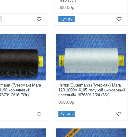
N/26 (33г)
390.00р.
Купить
rmann (Гутерман) Mara
Нитки Gutermann (Гутерман) Mara
#190 коричневый
120 1000м #195 голубой бирюзовый
679* O/16 (33г)
светлый# *07680* J/24 (33г)
390.00р.
Купить