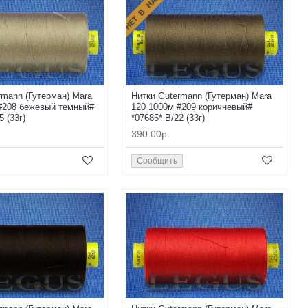
НЕТ В НАЛИЧИИ
rmann (Гутерман) Mara
Нитки Gutermann (Гутерман) Mara
#208 бежевый темный#
120 1000м #209 коричневый#
5 (33г)
*07685* B/22 (33г)
390.00р.
Сообщить