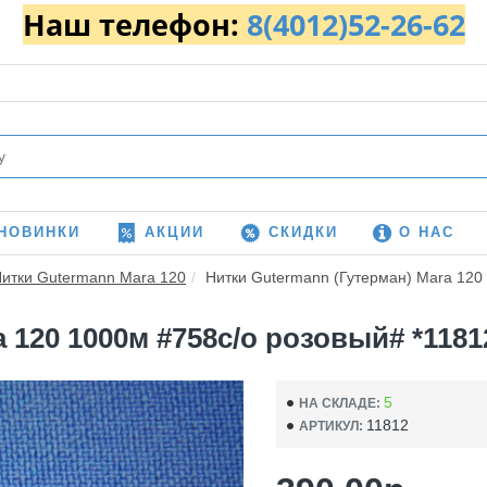
Наш телефон:
8(4012)52-26-62
НОВИНКИ
АКЦИИ
СКИДКИ
О НАС
итки Gutermann Mara 120
Нитки Gutermann (Гутерман) Mara 120 
120 1000м #758с/о розовый# *11812*
5
НА СКЛАДЕ:
11812
АРТИКУЛ: