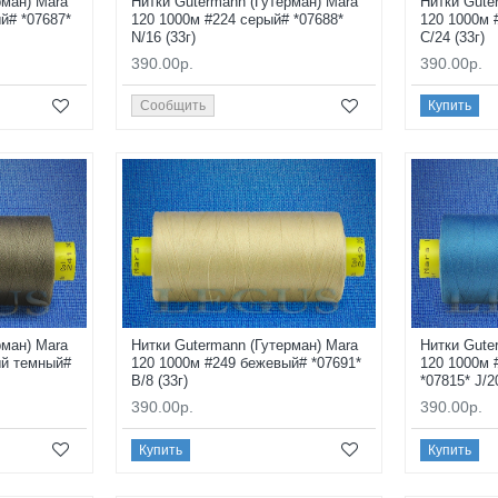
рман) Mara
Нитки Gutermann (Гутерман) Mara
Нитки Gute
й# *07687*
120 1000м #224 серый# *07688*
120 1000м 
N/16 (33г)
C/24 (33г)
390.00р.
390.00р.
Сообщить
Купить
рман) Mara
Нитки Gutermann (Гутерман) Mara
Нитки Gute
ый темный#
120 1000м #249 бежевый# *07691*
120 1000м 
B/8 (33г)
*07815* J/2
390.00р.
390.00р.
Купить
Купить