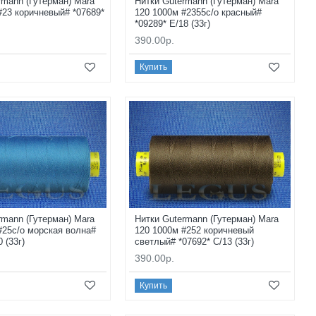
rmann (Гутерман) Mara
Нитки Gutermann (Гутерман) Mara
#23 коричневый# *07689*
120 1000м #2355с/о красный#
*09289* E/18 (33г)
390.00р.
Купить
rmann (Гутерман) Mara
Нитки Gutermann (Гутерман) Mara
#25с/о морская волна#
120 1000м #252 коричневый
0 (33г)
светлый# *07692* C/13 (33г)
390.00р.
Купить