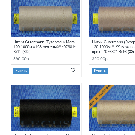
Нитки Gutermann (Гутерман) Mara
Нитки Gutermann (Гуте
120 1000м #198 бежевый# *07681*
120 1000м #199 бежев
B/11 (33г)
орех# *07682* B/16 (33г
390.00р.
390.00р.
Купить
Купить
НЕТ В НАЛИЧИИ