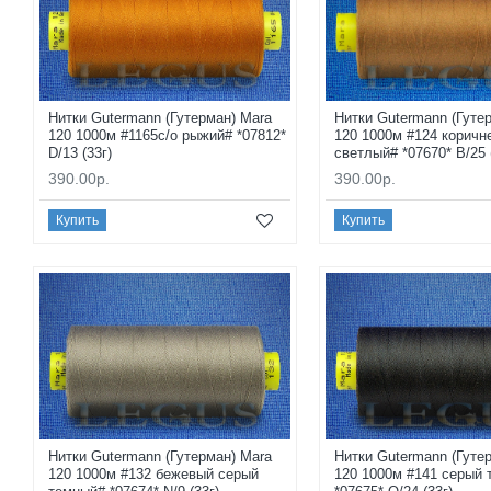
Нитки Gutermann (Гутерман) Mara
Нитки Gutermann (Гуте
120 1000м #1165с/о рыжий# *07812*
120 1000м #124 коричн
D/13 (33г)
светлый# *07670* B/25 
390.00р.
390.00р.
Купить
Купить
Нитки Gutermann (Гутерман) Mara
Нитки Gutermann (Гуте
120 1000м #132 бежевый серый
120 1000м #141 серый