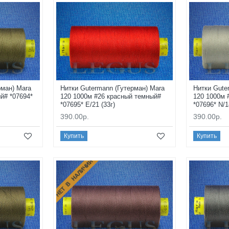
рман) Mara
Нитки Gutermann (Гутерман) Mara
Нитки Gute
й# *07694*
120 1000м #26 красный темный#
120 1000м 
*07695* E/21 (33г)
*07696* N/1
390.00р.
390.00р.
Купить
Купить
НЕТ В НАЛИЧИИ