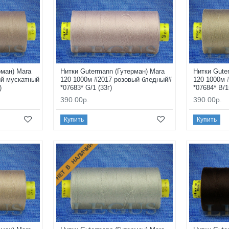
рман) Mara
Нитки Gutermann (Гутерман) Mara
Нитки Gute
ый мускатный
120 1000м #2017 розовый бледный#
120 1000м 
)
*07683* G/1 (33г)
*07684* B/1
390.00р.
390.00р.
Купить
Купить
НЕТ В НАЛИЧИИ