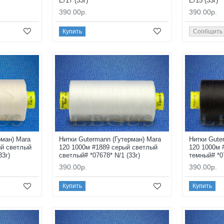
E/17 (33г)
E/15 (33г)
390.00р.
390.00р.
Купить
Сообщить
рман) Mara
Нитки Gutermann (Гутерман) Mara
Нитки Gute
ый светлый
120 1000м #1889 серый светлый
120 1000м 
33г)
светлый# *07678* N/1 (33г)
темный# *07
390.00р.
390.00р.
Купить
Купить