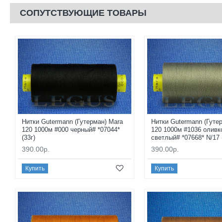
СОПУТСТВУЮЩИЕ ТОВАРЫ
Нитки Gutermann (Гутерман) Mara
Нитки Gutermann (Гуте
120 1000м #000 черный# *07044*
120 1000м #1036 оливк
(33г)
светлый# *07668* N/17 
390.00р.
390.00р.
Купить
Купить