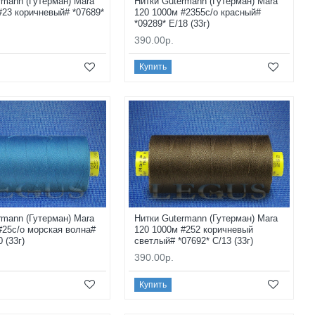
rmann (Гутерман) Mara
Нитки Gutermann (Гутерман) Mara
#23 коричневый# *07689*
120 1000м #2355с/о красный#
*09289* E/18 (33г)
390.00р.
Купить
rmann (Гутерман) Mara
Нитки Gutermann (Гутерман) Mara
#25с/о морская волна#
120 1000м #252 коричневый
0 (33г)
светлый# *07692* C/13 (33г)
390.00р.
Купить