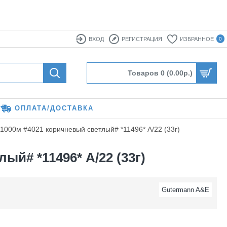
ВХОД
РЕГИСТРАЦИЯ
ИЗБРАННОЕ
0
Товаров 0 (0.00р.)
ОПЛАТА/ДОСТАВКА
1000м #4021 коричневый светлый# *11496* A/22 (33г)
ый# *11496* A/22 (33г)
Gutermann A&E