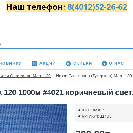
Наш телефон:
8(4012)52-26-62
НОВИНКИ
АКЦИИ
СКИДКИ
О НАС
итки Gutermann Mara 120
Нитки Gutermann (Гутерман) Mara 120 
 120 1000м #4021 коричневый светл
11
НА СКЛАДЕ:
11496
АРТИКУЛ: