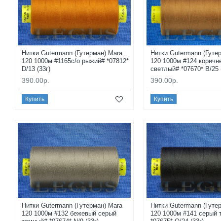
Нитки Gutermann (Гутерман) Mara
Нитки Gutermann (Гуте
120 1000м #1165с/о рыжий# *07812*
120 1000м #124 коричн
D/13 (33г)
светлый# *07670* B/25 
390.00р.
390.00р.
Купить
Купить
Нитки Gutermann (Гутерман) Mara
Нитки Gutermann (Гуте
120 1000м #132 бежевый серый
120 1000м #141 серый