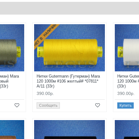
НЕТ В НАЛИЧИИ
рман) Mara
Нитки Gutermann (Гутерман) Mara
Нитки Gute
овый
120 1000м #106 желтый# *07811*
120 1000м 
(33г)
A/11 (33г)
(33г)
390.00р.
390.00р.
Сообщить
Купить