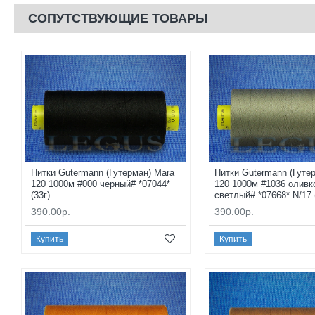
СОПУТСТВУЮЩИЕ ТОВАРЫ
Нитки Gutermann (Гутерман) Mara
Нитки Gutermann (Гуте
120 1000м #000 черный# *07044*
120 1000м #1036 оливк
(33г)
светлый# *07668* N/17 
390.00р.
390.00р.
Купить
Купить