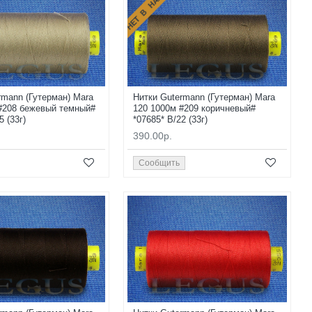
НЕТ В НАЛИЧИИ
rmann (Гутерман) Mara
Нитки Gutermann (Гутерман) Mara
#208 бежевый темный#
120 1000м #209 коричневый#
5 (33г)
*07685* B/22 (33г)
390.00р.
Сообщить