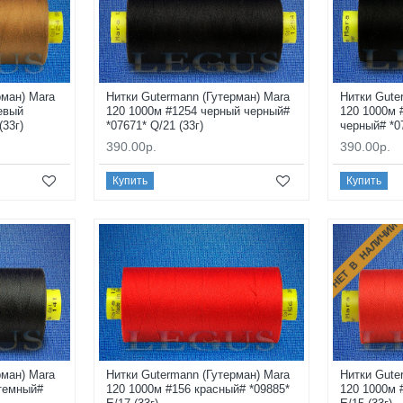
рман) Mara
Нитки Gutermann (Гутерман) Mara
Нитки Gute
евый
120 1000м #1254 черный черный#
120 1000м 
(33г)
*07671* Q/21 (33г)
черный# *07
390.00р.
390.00р.
Купить
Купить
НЕТ В НАЛИЧИИ
рман) Mara
Нитки Gutermann (Гутерман) Mara
Нитки Gute
 темный#
120 1000м #156 красный# *09885*
120 1000м 