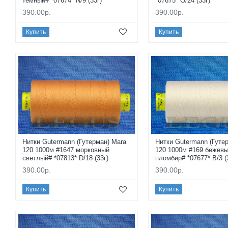
темный# *07674* N/9 (33г)
*07675* O/24 (33г)
390.00р.
390.00р.
Купить
Купить
Нитки Gutermann (Гутерман) Mara
Нитки Gutermann (Гуте
120 1000м #1647 морковный
120 1000м #169 бежев
светлый# *07813* D/18 (33г)
пломбир# *07677* B/3 (
390.00р.
390.00р.
Купить
Купить