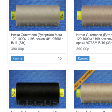
Нитки Gutermann (Гутерман) Mara
Нитки Gutermann (Гуте
120 1000м #198 бежевый# *07681*
120 1000м #199 бежев
B/11 (33г)
орех# *07682* B/16 (33г
390.00р.
390.00р.
Купить
Купить
НЕТ В НАЛИЧИИ