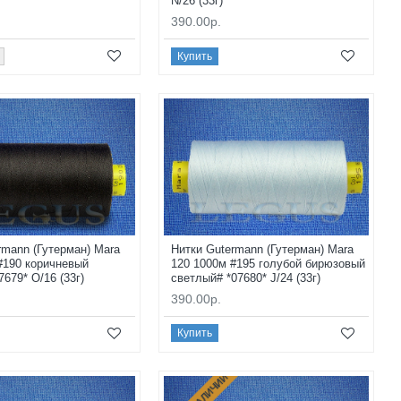
N/26 (33г)
390.00р.
Купить
rmann (Гутерман) Mara
Нитки Gutermann (Гутерман) Mara
#190 коричневый
120 1000м #195 голубой бирюзовый
679* O/16 (33г)
светлый# *07680* J/24 (33г)
390.00р.
Купить