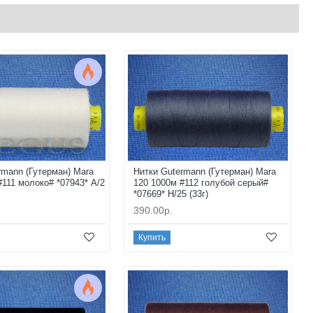
rmann (Гутерман) Mara
Нитки Gutermann (Гутерман) Mara
#111 молоко# *07943* A/2
120 1000м #112 голубой серый#
*07669* H/25 (33г)
390.00р.
Купить