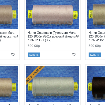
рман) Mara
Нитки Gutermann (Гутерман) Mara
Нитки Gute
ый мускатный
120 1000м #2017 розовый бледный#
120 1000м 
)
*07683* G/1 (33г)
*07684* B/1
390.00р.
390.00р.
Купить
Купить
НЕТ В НАЛИЧИИ