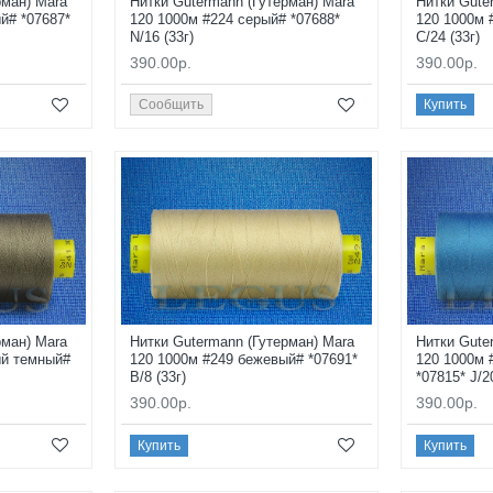
рман) Mara
Нитки Gutermann (Гутерман) Mara
Нитки Gute
й# *07687*
120 1000м #224 серый# *07688*
120 1000м 
N/16 (33г)
C/24 (33г)
390.00р.
390.00р.
Сообщить
Купить
рман) Mara
Нитки Gutermann (Гутерман) Mara
Нитки Gute
ый темный#
120 1000м #249 бежевый# *07691*
120 1000м 
B/8 (33г)
*07815* J/2
390.00р.
390.00р.
Купить
Купить