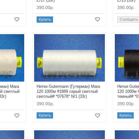
E/17 (33г)
E/15 (33г)
390.00р.
390.00р.
Купить
Сообщить
рман) Mara
Нитки Gutermann (Гутерман) Mara
Нитки Gute
ый светлый
120 1000м #1889 серый светлый
120 1000м 
33г)
светлый# *07678* N/1 (33г)
темный# *07
390.00р.
390.00р.
Купить
Купить