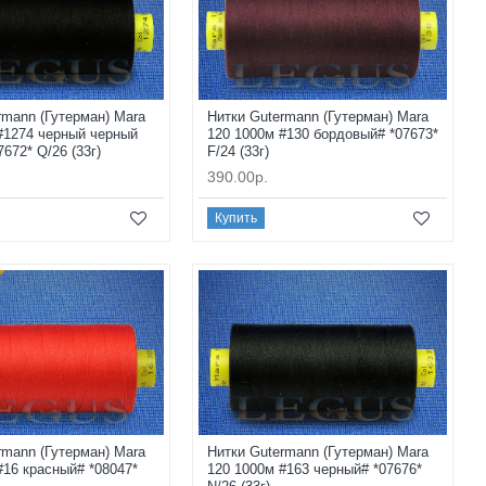
rmann (Гутерман) Mara
Нитки Gutermann (Гутерман) Mara
#1274 черный черный
120 1000м #130 бордовый# *07673*
672* Q/26 (33г)
F/24 (33г)
390.00р.
Купить
rmann (Гутерман) Mara
Нитки Gutermann (Гутерман) Mara
#16 красный# *08047*
120 1000м #163 черный# *07676*