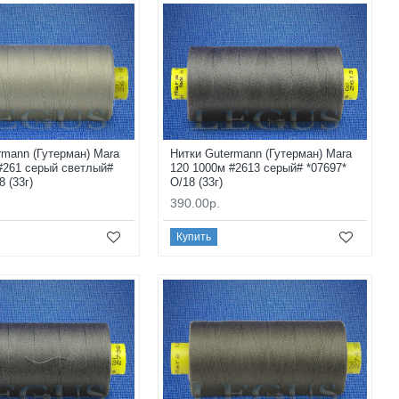
rmann (Гутерман) Mara
Нитки Gutermann (Гутерман) Mara
#261 серый светлый#
120 1000м #2613 серый# *07697*
8 (33г)
O/18 (33г)
390.00р.
Купить