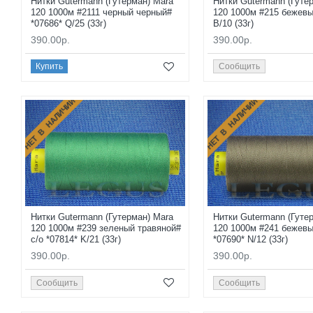
Нитки Gutermann (Гутерман) Mara
Нитки Gutermann (Гуте
120 1000м #2111 черный черный#
120 1000м #215 бежевы
*07686* Q/25 (33г)
B/10 (33г)
390.00р.
390.00р.
Купить
Сообщить
НЕТ В НАЛИЧИИ
НЕТ В НАЛИЧИИ
Нитки Gutermann (Гутерман) Mara
Нитки Gutermann (Гуте
120 1000м #239 зеленый травяной#
120 1000м #241 бежев
с/о *07814* K/21 (33г)
*07690* N/12 (33г)
390.00р.
390.00р.
Сообщить
Сообщить