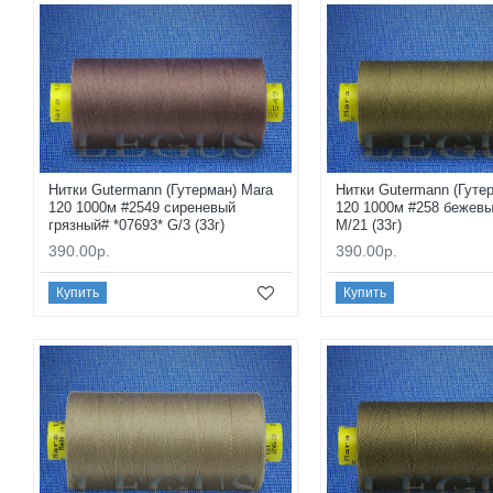
Нитки Gutermann (Гутерман) Mara
Нитки Gutermann (Гуте
120 1000м #2549 сиреневый
120 1000м #258 бежевы
грязный# *07693* G/3 (33г)
M/21 (33г)
390.00р.
390.00р.
Купить
Купить