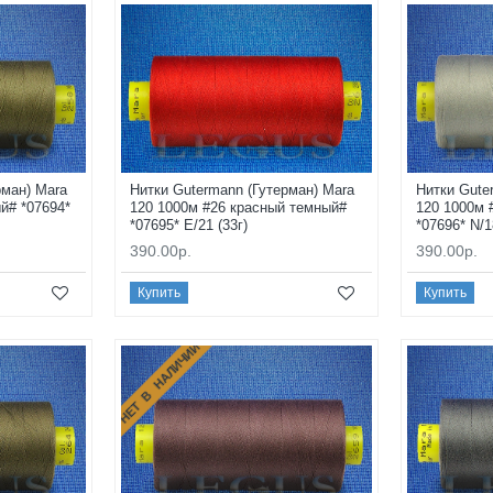
рман) Mara
Нитки Gutermann (Гутерман) Mara
Нитки Gute
й# *07694*
120 1000м #26 красный темный#
120 1000м 
*07695* E/21 (33г)
*07696* N/1
390.00р.
390.00р.
Купить
Купить
НЕТ В НАЛИЧИИ