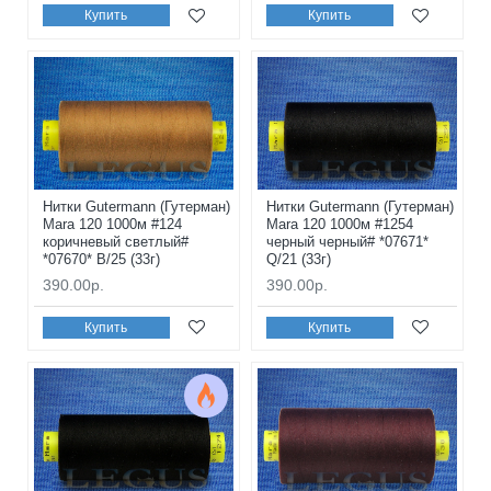
Купить
Купить
Нитки Gutermann (Гутерман)
Нитки Gutermann (Гутерман)
Mara 120 1000м #124
Mara 120 1000м #1254
коричневый светлый#
черный черный# *07671*
*07670* B/25 (33г)
Q/21 (33г)
390.00р.
390.00р.
Купить
Купить