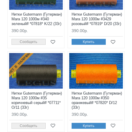
Нитки Gutermann (Гутерман)
Нитки Gutermann (Гутерман)
Mara 120 1000м #340
Mara 120 1000м #3429
зеленый# *07818* K/22 (33г)
розовый# *07819* D/20 (33г)
390.00р.
390.00р.
Сообщить
Купить
НЕТ В НАЛИЧИИ
Нитки Gutermann (Гутерман)
Нитки Gutermann (Гутерман)
Mara 120 1000м #35
Mara 120 1000м #350
коричневый серый# *07711*
оранжевый# *07820* D/12
O/11 (33г)
(33г)
390.00р.
390.00р.
Сообщить
Купить