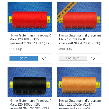
НЕТ В НАЛИЧИИ
Нитки Gutermann (Гутерман)
Нитки Gutermann (Гутерман)
Mara 120 1000м #156
Mara 120 1000м #16
красный# *09885* E/17 (33г)
красный# *08047* E/15 (33г)
390.00р.
390.00р.
Купить
Сообщить
Нитки Gutermann (Гутерман)
Нитки Gutermann (Гутерман)
Mara 120 1000м #163
Mara 120 1000м #1647
черный# *07676* N/26 (33г)
морковный светлый#