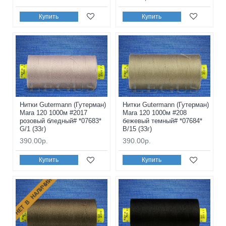
Купить
Купить
Нитки Gutermann (Гутерман)
Нитки Gutermann (Гутерман)
Mara 120 1000м #2017
Mara 120 1000м #208
розовый бледный# *07683*
бежевый темный# *07684*
G/1 (33г)
B/15 (33г)
390.00р.
390.00р.
Купить
Купить
НЕТ В НАЛИЧИИ