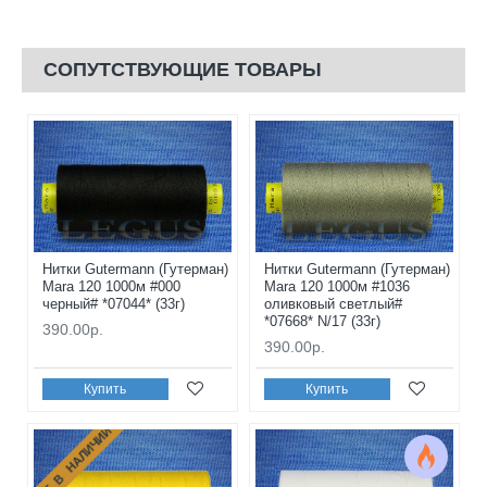
СОПУТСТВУЮЩИЕ ТОВАРЫ
Нитки Gutermann (Гутерман)
Нитки Gutermann (Гутерман)
Mara 120 1000м #000
Mara 120 1000м #1036
черный# *07044* (33г)
оливковый светлый#
*07668* N/17 (33г)
390.00р.
390.00р.
Купить
Купить
НЕТ В НАЛИЧИИ