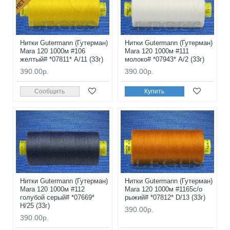
Нитки Gutermann (Гутерман)
Нитки Gutermann (Гутерман)
Mara 120 1000м #106
Mara 120 1000м #111
желтый# *07811* A/11 (33г)
молоко# *07943* A/2 (33г)
390.00р.
390.00р.
Сообщить
Купить
Нитки Gutermann (Гутерман)
Нитки Gutermann (Гутерман)
Mara 120 1000м #112
Mara 120 1000м #1165с/о
голубой серый# *07669*
рыжий# *07812* D/13 (33г)
H/25 (33г)
390.00р.
390.00р.