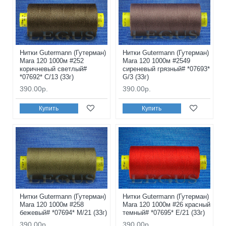
Нитки Gutermann (Гутерман)
Нитки Gutermann (Гутерман)
Mara 120 1000м #252
Mara 120 1000м #2549
коричневый светлый#
сиреневый грязный# *07693*
*07692* C/13 (33г)
G/3 (33г)
390.00р.
390.00р.
Купить
Купить
Нитки Gutermann (Гутерман)
Нитки Gutermann (Гутерман)
Mara 120 1000м #258
Mara 120 1000м #26 красный
бежевый# *07694* M/21 (33г)
темный# *07695* E/21 (33г)
390.00р.
390.00р.