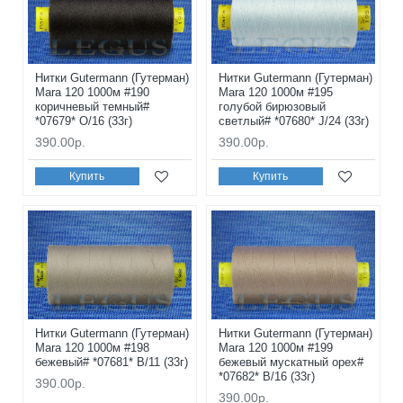
Нитки Gutermann (Гутерман)
Нитки Gutermann (Гутерман)
Mara 120 1000м #190
Mara 120 1000м #195
коричневый темный#
голубой бирюзовый
*07679* O/16 (33г)
светлый# *07680* J/24 (33г)
390.00р.
390.00р.
Купить
Купить
Нитки Gutermann (Гутерман)
Нитки Gutermann (Гутерман)
Mara 120 1000м #198
Mara 120 1000м #199
бежевый# *07681* B/11 (33г)
бежевый мускатный орех#
*07682* B/16 (33г)
390.00р.
390.00р.