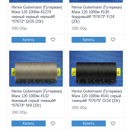
Нитки Gutermann (Гутерман)
Нитки Gutermann (Гутерман)
Mara 120 1000м #1274
Mara 120 1000м #130
черный черный черный#
бордовый# *07673* F/24
*07672* Q/26 (33г)
(33г)
390.00р.
390.00р.
Купить
Купить
Нитки Gutermann (Гутерман)
Нитки Gutermann (Гутерман)
Mara 120 1000м #132
Mara 120 1000м #141 серый
бежевый серый темный#
темный# *07675* O/24 (33г)
*07674* N/9 (33г)
390.00р.
390.00р.
Купить
Купить