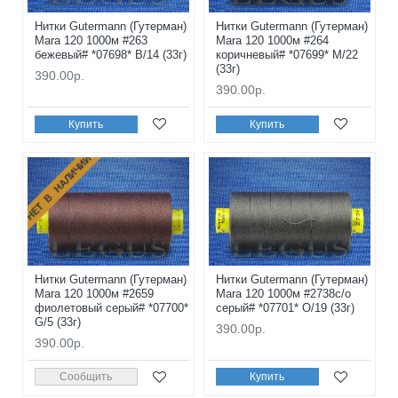
Нитки Gutermann (Гутерман)
Нитки Gutermann (Гутерман)
Mara 120 1000м #263
Mara 120 1000м #264
бежевый# *07698* B/14 (33г)
коричневый# *07699* M/22
(33г)
390.00р.
390.00р.
Купить
Купить
НЕТ В НАЛИЧИИ
Нитки Gutermann (Гутерман)
Нитки Gutermann (Гутерман)
Mara 120 1000м #2659
Mara 120 1000м #2738с/о
фиолетовый серый# *07700*
серый# *07701* O/19 (33г)
G/5 (33г)
390.00р.
390.00р.
Сообщить
Купить