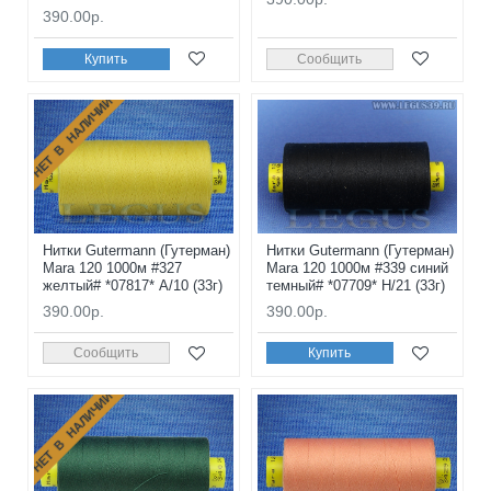
390.00р.
Купить
Сообщить
НЕТ В НАЛИЧИИ
Нитки Gutermann (Гутерман)
Нитки Gutermann (Гутерман)
Mara 120 1000м #327
Mara 120 1000м #339 синий
желтый# *07817* A/10 (33г)
темный# *07709* H/21 (33г)
390.00р.
390.00р.
Сообщить
Купить
НЕТ В НАЛИЧИИ