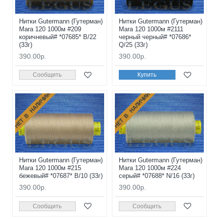
Нитки Gutermann (Гутерман)
Нитки Gutermann (Гутерман)
Mara 120 1000м #209
Mara 120 1000м #2111
коричневый# *07685* B/22
черный черный# *07686*
(33г)
Q/25 (33г)
390.00р.
390.00р.
Сообщить
Купить
НЕТ В НАЛИЧИИ
НЕТ В НАЛИЧИИ
Нитки Gutermann (Гутерман)
Нитки Gutermann (Гутерман)
Mara 120 1000м #215
Mara 120 1000м #224
бежевый# *07687* B/10 (33г)
серый# *07688* N/16 (33г)
390.00р.
390.00р.
Сообщить
Сообщить