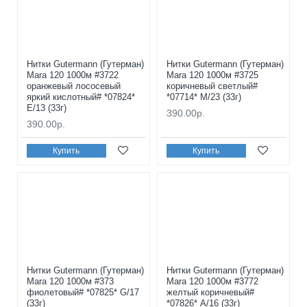
Нитки Gutermann (Гутерман)
Нитки Gutermann (Гутерман)
Mara 120 1000м #3722
Mara 120 1000м #3725
оранжевый лососевый
коричневый светлый#
яркий кислотный# *07824*
*07714* M/23 (33г)
E/13 (33г)
390.00р.
390.00р.
Купить
Купить
Нитки Gutermann (Гутерман)
Нитки Gutermann (Гутерман)
Mara 120 1000м #373
Mara 120 1000м #3772
фиолетовый# *07825* G/17
желтый коричневый#
(33г)
*07826* A/16 (33г)