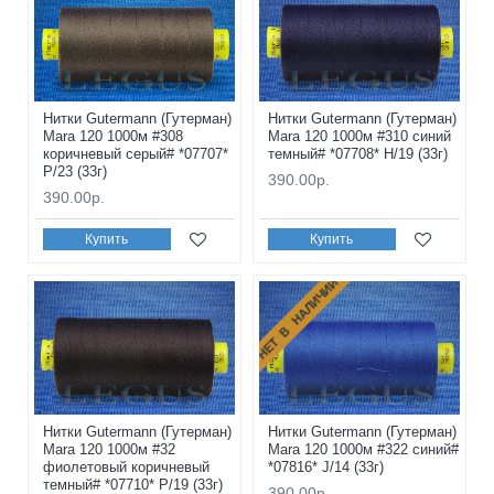
Нитки Gutermann (Гутерман)
Нитки Gutermann (Гутерман)
Mara 120 1000м #308
Mara 120 1000м #310 синий
коричневый серый# *07707*
темный# *07708* H/19 (33г)
P/23 (33г)
390.00р.
390.00р.
Купить
Купить
НЕТ В НАЛИЧИИ
Нитки Gutermann (Гутерман)
Нитки Gutermann (Гутерман)
Mara 120 1000м #32
Mara 120 1000м #322 синий#
фиолетовый коричневый
*07816* J/14 (33г)
темный# *07710* P/19 (33г)
390.00р.