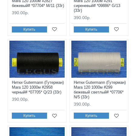
Mara 120 1000м #2827
Mara 120 1000м #291
бежевый# *07704* M/11 (33г)
сиреневый# *09886* G/13
(33г)
390.00р.
390.00р.
Купить
Купить
Нитки Gutermann (Гутерман)
Нитки Gutermann (Гутерман)
Mara 120 1000м #2958
Mara 120 1000м #299
черный# *07705* Q/23 (33г)
бежевый светлый# *07706*
N/5 (33г)
390.00р.
390.00р.
Купить
Купить