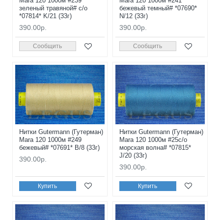
Mara 120 1000м #239
Mara 120 1000м #241
зеленый травяной# с/о
бежевый темный# *07690*
*07814* K/21 (33г)
N/12 (33г)
390.00р.
390.00р.
Сообщить
Сообщить
Нитки Gutermann (Гутерман)
Нитки Gutermann (Гутерман)
Mara 120 1000м #249
Mara 120 1000м #25с/о
бежевый# *07691* B/8 (33г)
морская волна# *07815*
J/20 (33г)
390.00р.
390.00р.
Купить
Купить