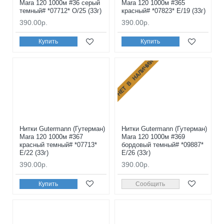
Mara 120 1000м #36 серый
Mara 120 1000м #365
темный# *07712* O/25 (33г)
красный# *07823* E/19 (33г)
390.00р.
390.00р.
Купить
Купить
НЕТ В НАЛИЧИИ
Нитки Gutermann (Гутерман)
Нитки Gutermann (Гутерман)
Mara 120 1000м #367
Mara 120 1000м #369
красный темный# *07713*
бордовый темный# *09887*
E/22 (33г)
E/26 (33г)
390.00р.
390.00р.
Купить
Сообщить