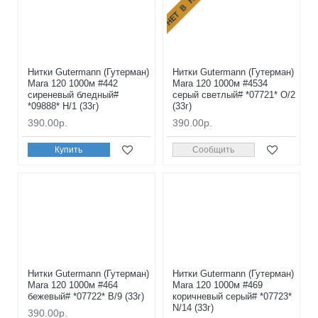
Нитки Gutermann (Гутерман)
Нитки Gutermann (Гутерман)
Mara 120 1000м #442
Mara 120 1000м #4534
сиреневый бледный#
серый светлый# *07721* O/2
*09888* H/1 (33г)
(33г)
390.00р.
390.00р.
Купить
Сообщить
Нитки Gutermann (Гутерман)
Нитки Gutermann (Гутерман)
Mara 120 1000м #464
Mara 120 1000м #469
бежевый# *07722* B/9 (33г)
коричневый серый# *07723*
N/14 (33г)
390.00р.