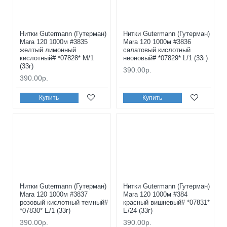
Нитки Gutermann (Гутерман)
Нитки Gutermann (Гутерман)
Mara 120 1000м #3835
Mara 120 1000м #3836
желтый лимонный
салатовый кислотный
кислотный# *07828* M/1
неоновый# *07829* L/1 (33г)
(33г)
390.00р.
390.00р.
Купить
Купить
Нитки Gutermann (Гутерман)
Нитки Gutermann (Гутерман)
Mara 120 1000м #3837
Mara 120 1000м #384
розовый кислотный темный#
красный вишневый# *07831*
*07830* E/1 (33г)
E/24 (33г)
390.00р.
390.00р.