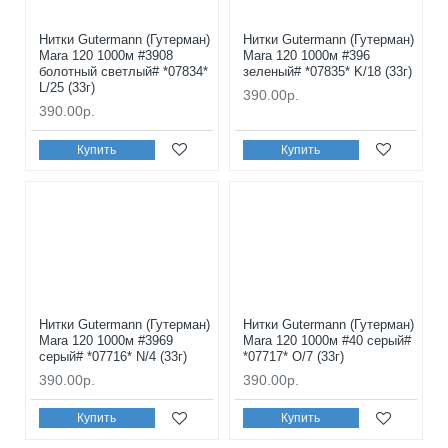
Нитки Gutermann (Гутерман)
Нитки Gutermann (Гутерман)
Mara 120 1000м #3908
Mara 120 1000м #396
болотный светлый# *07834*
зеленый# *07835* K/18 (33г)
L/25 (33г)
390.00р.
390.00р.
Купить
Купить
Нитки Gutermann (Гутерман)
Нитки Gutermann (Гутерман)
Mara 120 1000м #3969
Mara 120 1000м #40 серый#
серый# *07716* N/4 (33г)
*07717* O/7 (33г)
390.00р.
390.00р.
Купить
Купить