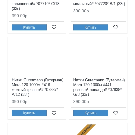
коричневый# *07719* C/18
молочный# *07720* B/1 (33г)
(33г)
390.00р.
390.00р.
Купить
Купить
Нитки Gutermann (Гутерман)
Нитки Gutermann (Гутерман)
Mara 120 1000м #416
Mara 120 1000м #441
желтый грязный# *07837*
розовый лаванда# *07838*
A/12 (33г)
G/8 (33г)
390.00р.
390.00р.
Купить
Купить
НЕТ В НАЛИЧИИ