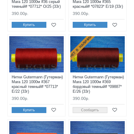
Mara 120 1000м #36 серый
Mara 120 1000м #365
темный# *07712* O/25 (33г)
красный# *07823* E/19 (33г)
390.00р.
390.00р.
Купить
Купить
НЕТ В НАЛИЧИИ
Нитки Gutermann (Гутерман)
Нитки Gutermann (Гутерман)
Mara 120 1000м #367
Mara 120 1000м #369
красный темный# *07713*
бордовый темный# *09887*
E/22 (33г)
E/26 (33г)
390.00р.
390.00р.
Купить
Сообщить