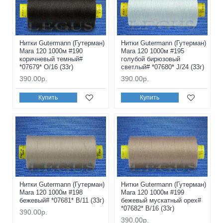
Нитки Gutermann (Гутерман)
Нитки Gutermann (Гутерман)
Mara 120 1000м #190
Mara 120 1000м #195
коричневый темный#
голубой бирюзовый
*07679* O/16 (33г)
светлый# *07680* J/24 (33г)
390.00р.
390.00р.
Купить
Купить
Нитки Gutermann (Гутерман)
Нитки Gutermann (Гутерман)
Mara 120 1000м #198
Mara 120 1000м #199
бежевый# *07681* B/11 (33г)
бежевый мускатный орех#
*07682* B/16 (33г)
390.00р.
390.00р.