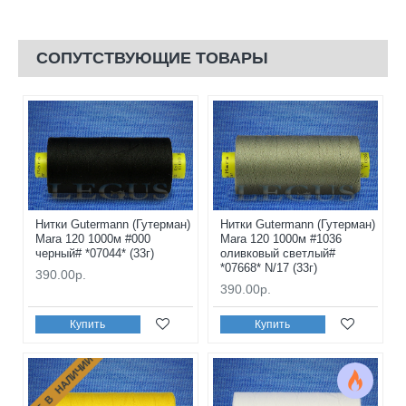
СОПУТСТВУЮЩИЕ ТОВАРЫ
Нитки Gutermann (Гутерман)
Нитки Gutermann (Гутерман)
Mara 120 1000м #000
Mara 120 1000м #1036
черный# *07044* (33г)
оливковый светлый#
*07668* N/17 (33г)
390.00р.
390.00р.
Купить
Купить
НЕТ В НАЛИЧИИ