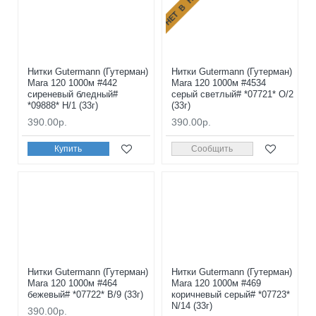
Нитки Gutermann (Гутерман)
Нитки Gutermann (Гутерман)
Mara 120 1000м #442
Mara 120 1000м #4534
сиреневый бледный#
серый светлый# *07721* O/2
*09888* H/1 (33г)
(33г)
390.00р.
390.00р.
Купить
Сообщить
Нитки Gutermann (Гутерман)
Нитки Gutermann (Гутерман)
Mara 120 1000м #464
Mara 120 1000м #469
бежевый# *07722* B/9 (33г)
коричневый серый# *07723*
N/14 (33г)
390.00р.