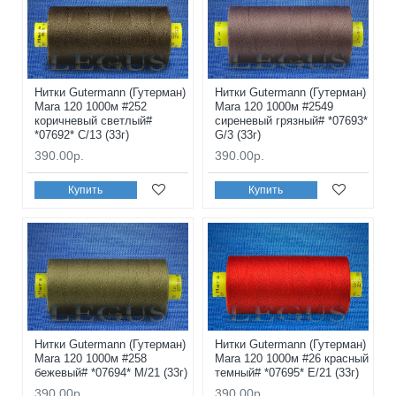
Нитки Gutermann (Гутерман)
Нитки Gutermann (Гутерман)
Mara 120 1000м #252
Mara 120 1000м #2549
коричневый светлый#
сиреневый грязный# *07693*
*07692* C/13 (33г)
G/3 (33г)
390.00р.
390.00р.
Купить
Купить
Нитки Gutermann (Гутерман)
Нитки Gutermann (Гутерман)
Mara 120 1000м #258
Mara 120 1000м #26 красный
бежевый# *07694* M/21 (33г)
темный# *07695* E/21 (33г)
390.00р.
390.00р.