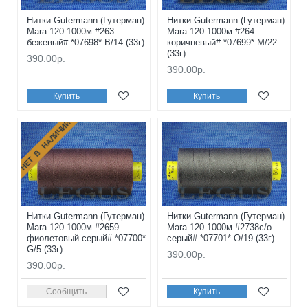
Нитки Gutermann (Гутерман)
Нитки Gutermann (Гутерман)
Mara 120 1000м #263
Mara 120 1000м #264
бежевый# *07698* B/14 (33г)
коричневый# *07699* M/22
(33г)
390.00р.
390.00р.
Купить
Купить
НЕТ В НАЛИЧИИ
Нитки Gutermann (Гутерман)
Нитки Gutermann (Гутерман)
Mara 120 1000м #2659
Mara 120 1000м #2738с/о
фиолетовый серый# *07700*
серый# *07701* O/19 (33г)
G/5 (33г)
390.00р.
390.00р.
Сообщить
Купить