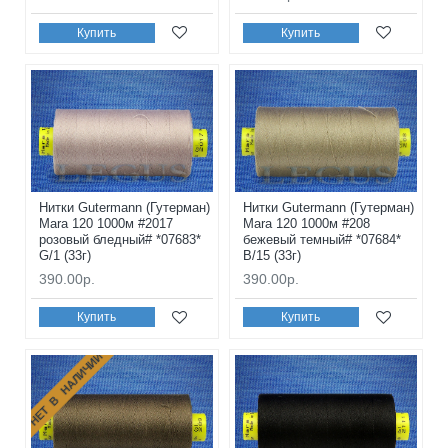
Купить
Купить
Нитки Gutermann (Гутерман)
Нитки Gutermann (Гутерман)
Mara 120 1000м #2017
Mara 120 1000м #208
розовый бледный# *07683*
бежевый темный# *07684*
G/1 (33г)
B/15 (33г)
390.00р.
390.00р.
Купить
Купить
НЕТ В НАЛИЧИИ