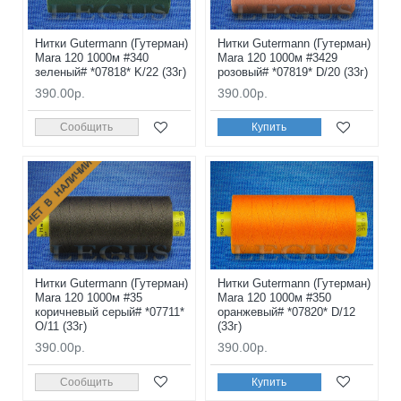
Нитки Gutermann (Гутерман)
Нитки Gutermann (Гутерман)
Mara 120 1000м #340
Mara 120 1000м #3429
зеленый# *07818* K/22 (33г)
розовый# *07819* D/20 (33г)
390.00р.
390.00р.
Сообщить
Купить
НЕТ В НАЛИЧИИ
Нитки Gutermann (Гутерман)
Нитки Gutermann (Гутерман)
Mara 120 1000м #35
Mara 120 1000м #350
коричневый серый# *07711*
оранжевый# *07820* D/12
O/11 (33г)
(33г)
390.00р.
390.00р.
Сообщить
Купить