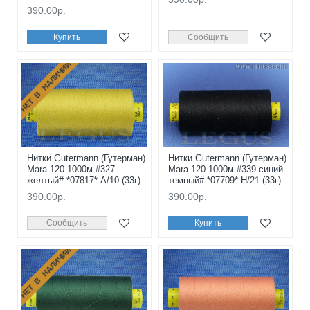
390.00р.
Купить
Сообщить
НЕТ В НАЛИЧИИ
Нитки Gutermann (Гутерман)
Нитки Gutermann (Гутерман)
Mara 120 1000м #327
Mara 120 1000м #339 синий
желтый# *07817* A/10 (33г)
темный# *07709* H/21 (33г)
390.00р.
390.00р.
Сообщить
Купить
НЕТ В НАЛИЧИИ