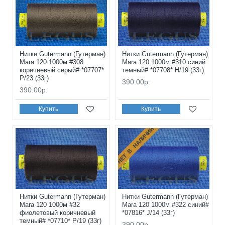
Нитки Gutermann (Гутерман)
Нитки Gutermann (Гутерман)
Mara 120 1000м #308
Mara 120 1000м #310 синий
коричневый серый# *07707*
темный# *07708* H/19 (33г)
P/23 (33г)
390.00р.
390.00р.
Купить
Купить
НЕТ В НАЛИЧИИ
Нитки Gutermann (Гутерман)
Нитки Gutermann (Гутерман)
Mara 120 1000м #32
Mara 120 1000м #322 синий#
фиолетовый коричневый
*07816* J/14 (33г)
темный# *07710* P/19 (33г)
390.00р.