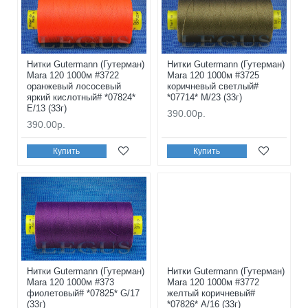
Нитки Gutermann (Гутерман)
Нитки Gutermann (Гутерман)
Mara 120 1000м #3722
Mara 120 1000м #3725
оранжевый лососевый
коричневый светлый#
яркий кислотный# *07824*
*07714* M/23 (33г)
E/13 (33г)
390.00р.
390.00р.
Купить
Купить
Нитки Gutermann (Гутерман)
Нитки Gutermann (Гутерман)
Mara 120 1000м #373
Mara 120 1000м #3772
фиолетовый# *07825* G/17
желтый коричневый#
(33г)
*07826* A/16 (33г)