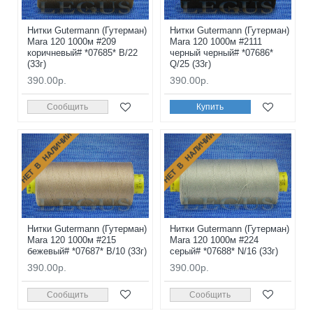
Нитки Gutermann (Гутерман)
Нитки Gutermann (Гутерман)
Mara 120 1000м #209
Mara 120 1000м #2111
коричневый# *07685* B/22
черный черный# *07686*
(33г)
Q/25 (33г)
390.00р.
390.00р.
Сообщить
Купить
НЕТ В НАЛИЧИИ
НЕТ В НАЛИЧИИ
Нитки Gutermann (Гутерман)
Нитки Gutermann (Гутерман)
Mara 120 1000м #215
Mara 120 1000м #224
бежевый# *07687* B/10 (33г)
серый# *07688* N/16 (33г)
390.00р.
390.00р.
Сообщить
Сообщить