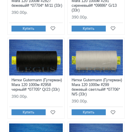
Mara 120 1000м #2827
Mara 120 1000м #291
бежевый# *07704* M/11 (33г)
сиреневый# *09886* G/13
(33г)
390.00р.
390.00р.
Купить
Купить
Нитки Gutermann (Гутерман)
Нитки Gutermann (Гутерман)
Mara 120 1000м #2958
Mara 120 1000м #299
черный# *07705* Q/23 (33г)
бежевый светлый# *07706*
N/5 (33г)
390.00р.
390.00р.
Купить
Купить