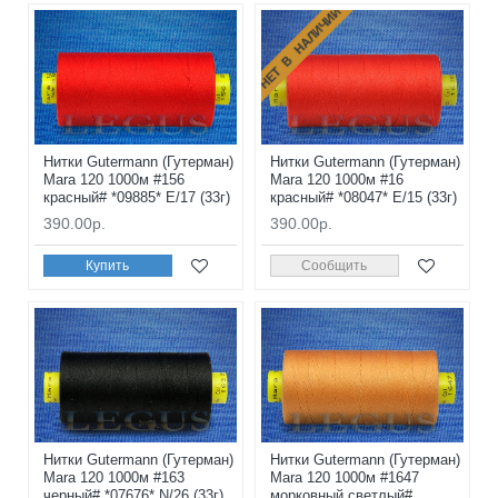
НЕТ В НАЛИЧИИ
Нитки Gutermann (Гутерман)
Нитки Gutermann (Гутерман)
Mara 120 1000м #156
Mara 120 1000м #16
красный# *09885* E/17 (33г)
красный# *08047* E/15 (33г)
390.00р.
390.00р.
Купить
Сообщить
Нитки Gutermann (Гутерман)
Нитки Gutermann (Гутерман)
Mara 120 1000м #163
Mara 120 1000м #1647
черный# *07676* N/26 (33г)
морковный светлый#