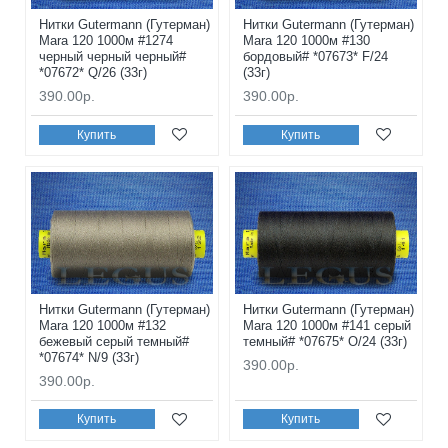
Нитки Gutermann (Гутерман)
Нитки Gutermann (Гутерман)
Mara 120 1000м #1274
Mara 120 1000м #130
черный черный черный#
бордовый# *07673* F/24
*07672* Q/26 (33г)
(33г)
390.00р.
390.00р.
Купить
Купить
Нитки Gutermann (Гутерман)
Нитки Gutermann (Гутерман)
Mara 120 1000м #132
Mara 120 1000м #141 серый
бежевый серый темный#
темный# *07675* O/24 (33г)
*07674* N/9 (33г)
390.00р.
390.00р.
Купить
Купить