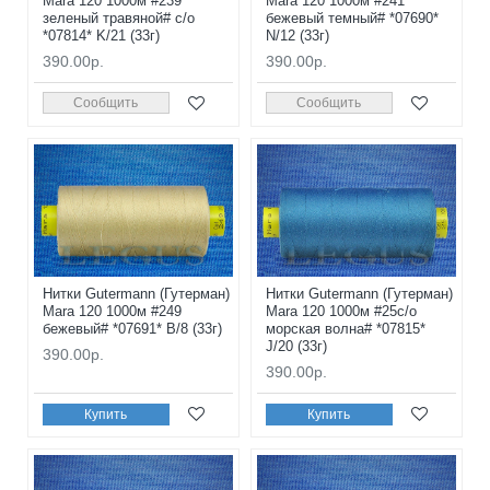
Mara 120 1000м #239
Mara 120 1000м #241
зеленый травяной# с/о
бежевый темный# *07690*
*07814* K/21 (33г)
N/12 (33г)
390.00р.
390.00р.
Сообщить
Сообщить
Нитки Gutermann (Гутерман)
Нитки Gutermann (Гутерман)
Mara 120 1000м #249
Mara 120 1000м #25с/о
бежевый# *07691* B/8 (33г)
морская волна# *07815*
J/20 (33г)
390.00р.
390.00р.
Купить
Купить