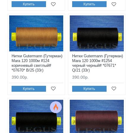
Купить
Купить
Нитки Gutermann (Гутерман)
Нитки Gutermann (Гутерман)
Mara 120 1000м #124
Mara 120 1000м #1254
коричневый светлый#
черный черный# *07671*
*07670* B/25 (33г)
Q/21 (33г)
390.00р.
390.00р.
Купить
Купить