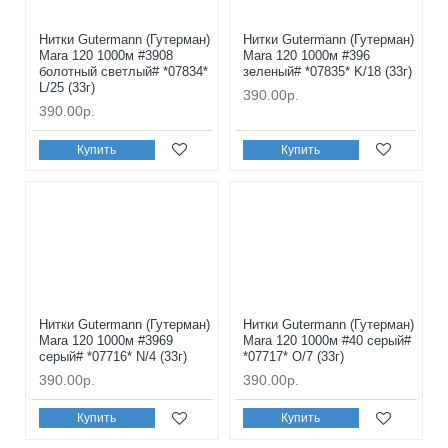
Нитки Gutermann (Гутерман)
Нитки Gutermann (Гутерман)
Mara 120 1000м #3908
Mara 120 1000м #396
болотный светлый# *07834*
зеленый# *07835* K/18 (33г)
L/25 (33г)
390.00р.
390.00р.
Купить
Купить
Нитки Gutermann (Гутерман)
Нитки Gutermann (Гутерман)
Mara 120 1000м #3969
Mara 120 1000м #40 серый#
серый# *07716* N/4 (33г)
*07717* O/7 (33г)
390.00р.
390.00р.
Купить
Купить