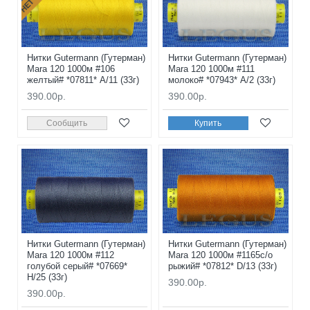
Нитки Gutermann (Гутерман)
Нитки Gutermann (Гутерман)
Mara 120 1000м #106
Mara 120 1000м #111
желтый# *07811* A/11 (33г)
молоко# *07943* A/2 (33г)
390.00р.
390.00р.
Сообщить
Купить
Нитки Gutermann (Гутерман)
Нитки Gutermann (Гутерман)
Mara 120 1000м #112
Mara 120 1000м #1165с/о
голубой серый# *07669*
рыжий# *07812* D/13 (33г)
H/25 (33г)
390.00р.
390.00р.