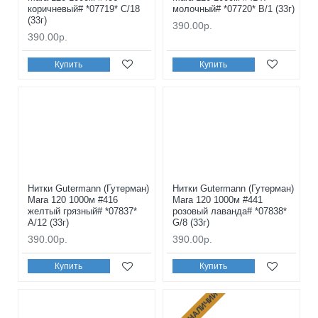
коричневый# *07719* C/18
молочный# *07720* B/1 (33г)
(33г)
390.00р.
390.00р.
Купить
Купить
Нитки Gutermann (Гутерман)
Нитки Gutermann (Гутерман)
Mara 120 1000м #416
Mara 120 1000м #441
желтый грязный# *07837*
розовый лаванда# *07838*
A/12 (33г)
G/8 (33г)
390.00р.
390.00р.
Купить
Купить
НЕТ В НАЛИЧИИ