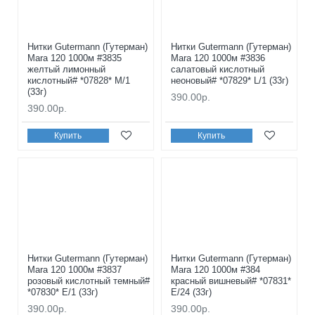
Нитки Gutermann (Гутерман)
Нитки Gutermann (Гутерман)
Mara 120 1000м #3835
Mara 120 1000м #3836
желтый лимонный
салатовый кислотный
кислотный# *07828* M/1
неоновый# *07829* L/1 (33г)
(33г)
390.00р.
390.00р.
Купить
Купить
Нитки Gutermann (Гутерман)
Нитки Gutermann (Гутерман)
Mara 120 1000м #3837
Mara 120 1000м #384
розовый кислотный темный#
красный вишневый# *07831*
*07830* E/1 (33г)
E/24 (33г)
390.00р.
390.00р.