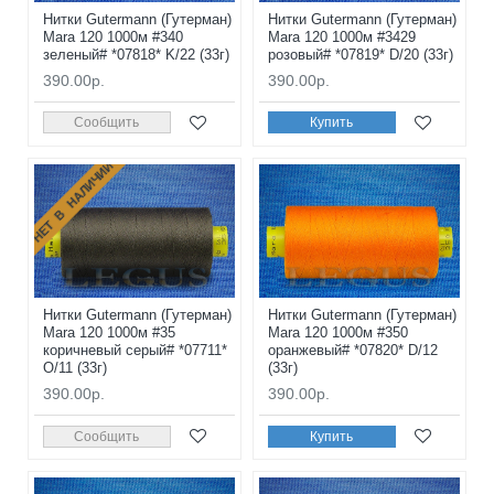
Нитки Gutermann (Гутерман)
Нитки Gutermann (Гутерман)
Mara 120 1000м #340
Mara 120 1000м #3429
зеленый# *07818* K/22 (33г)
розовый# *07819* D/20 (33г)
390.00р.
390.00р.
Сообщить
Купить
НЕТ В НАЛИЧИИ
Нитки Gutermann (Гутерман)
Нитки Gutermann (Гутерман)
Mara 120 1000м #35
Mara 120 1000м #350
коричневый серый# *07711*
оранжевый# *07820* D/12
O/11 (33г)
(33г)
390.00р.
390.00р.
Сообщить
Купить