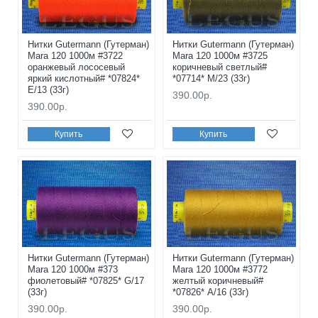
Нитки Gutermann (Гутерман)
Нитки Gutermann (Гутерман)
Mara 120 1000м #3722
Mara 120 1000м #3725
оранжевый лососевый
коричневый светлый#
яркий кислотный# *07824*
*07714* M/23 (33г)
E/13 (33г)
390.00р.
390.00р.
Купить
Купить
Нитки Gutermann (Гутерман)
Нитки Gutermann (Гутерман)
Mara 120 1000м #373
Mara 120 1000м #3772
фиолетовый# *07825* G/17
желтый коричневый#
(33г)
*07826* A/16 (33г)
390.00р.
390.00р.