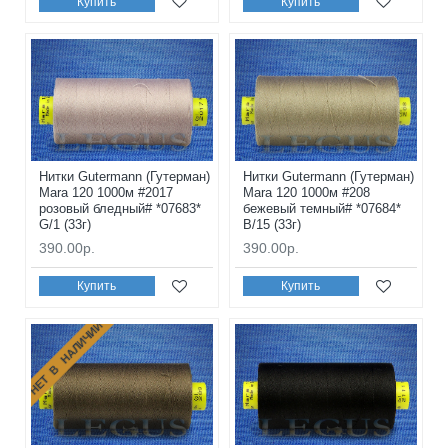
Купить
Купить
Нитки Gutermann (Гутерман)
Нитки Gutermann (Гутерман)
Mara 120 1000м #2017
Mara 120 1000м #208
розовый бледный# *07683*
бежевый темный# *07684*
G/1 (33г)
B/15 (33г)
390.00р.
390.00р.
Купить
Купить
НЕТ В НАЛИЧИИ