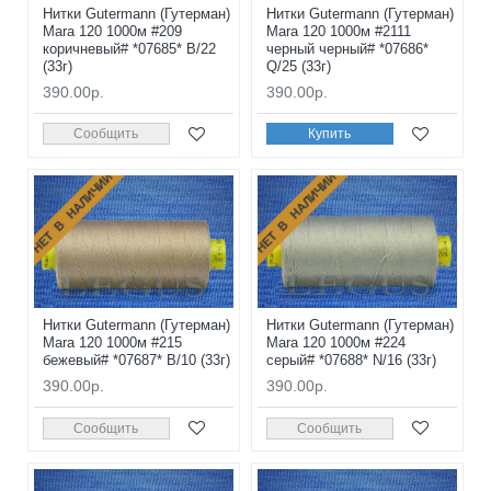
Нитки Gutermann (Гутерман)
Нитки Gutermann (Гутерман)
Mara 120 1000м #209
Mara 120 1000м #2111
коричневый# *07685* B/22
черный черный# *07686*
(33г)
Q/25 (33г)
390.00р.
390.00р.
Сообщить
Купить
НЕТ В НАЛИЧИИ
НЕТ В НАЛИЧИИ
Нитки Gutermann (Гутерман)
Нитки Gutermann (Гутерман)
Mara 120 1000м #215
Mara 120 1000м #224
бежевый# *07687* B/10 (33г)
серый# *07688* N/16 (33г)
390.00р.
390.00р.
Сообщить
Сообщить