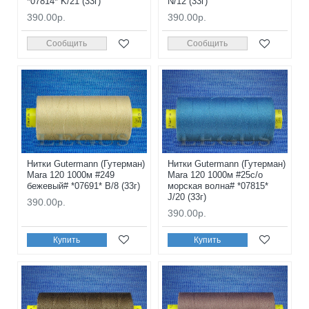
*07814* K/21 (33г)
N/12 (33г)
390.00р.
390.00р.
Сообщить
Сообщить
Нитки Gutermann (Гутерман)
Нитки Gutermann (Гутерман)
Mara 120 1000м #249
Mara 120 1000м #25с/о
бежевый# *07691* B/8 (33г)
морская волна# *07815*
J/20 (33г)
390.00р.
390.00р.
Купить
Купить