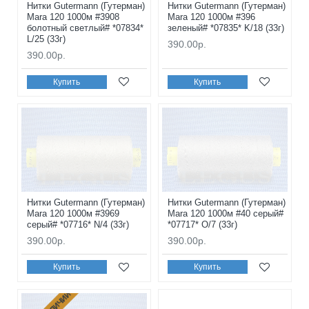
Нитки Gutermann (Гутерман)
Нитки Gutermann (Гутерман)
Mara 120 1000м #3908
Mara 120 1000м #396
болотный светлый# *07834*
зеленый# *07835* K/18 (33г)
L/25 (33г)
390.00р.
390.00р.
Купить
Купить
Нитки Gutermann (Гутерман)
Нитки Gutermann (Гутерман)
Mara 120 1000м #3969
Mara 120 1000м #40 серый#
серый# *07716* N/4 (33г)
*07717* O/7 (33г)
390.00р.
390.00р.
Купить
Купить