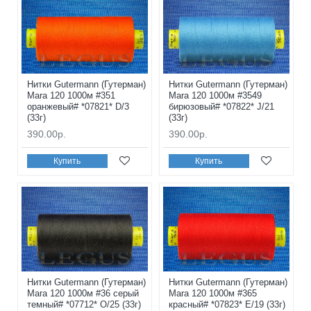
Нитки Gutermann (Гутерман)
Нитки Gutermann (Гутерман)
Mara 120 1000м #351
Mara 120 1000м #3549
оранжевый# *07821* D/3
бирюзовый# *07822* J/21
(33г)
(33г)
390.00р.
390.00р.
Купить
Купить
Нитки Gutermann (Гутерман)
Нитки Gutermann (Гутерман)
Mara 120 1000м #36 серый
Mara 120 1000м #365
темный# *07712* O/25 (33г)
красный# *07823* E/19 (33г)