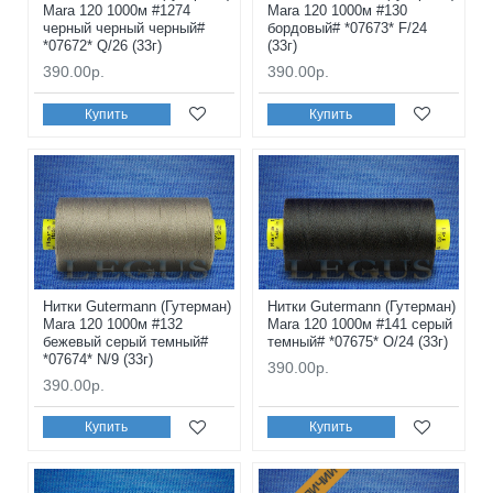
Mara 120 1000м #1274
Mara 120 1000м #130
черный черный черный#
бордовый# *07673* F/24
*07672* Q/26 (33г)
(33г)
390.00р.
390.00р.
Купить
Купить
Нитки Gutermann (Гутерман)
Нитки Gutermann (Гутерман)
Mara 120 1000м #132
Mara 120 1000м #141 серый
бежевый серый темный#
темный# *07675* O/24 (33г)
*07674* N/9 (33г)
390.00р.
390.00р.
Купить
Купить