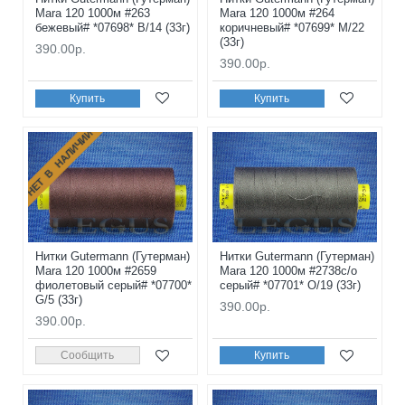
Mara 120 1000м #263
Mara 120 1000м #264
бежевый# *07698* B/14 (33г)
коричневый# *07699* M/22
(33г)
390.00р.
390.00р.
Купить
Купить
НЕТ В НАЛИЧИИ
Нитки Gutermann (Гутерман)
Нитки Gutermann (Гутерман)
Mara 120 1000м #2659
Mara 120 1000м #2738с/о
фиолетовый серый# *07700*
серый# *07701* O/19 (33г)
G/5 (33г)
390.00р.
390.00р.
Сообщить
Купить