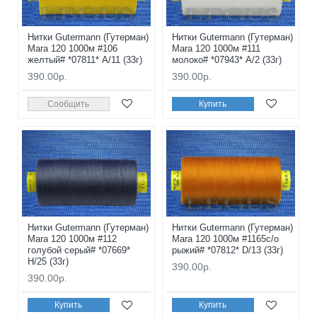
Нитки Gutermann (Гутерман)
Нитки Gutermann (Гутерман)
Mara 120 1000м #106
Mara 120 1000м #111
желтый# *07811* A/11 (33г)
молоко# *07943* A/2 (33г)
390.00р.
390.00р.
Сообщить
Купить
Нитки Gutermann (Гутерман)
Нитки Gutermann (Гутерман)
Mara 120 1000м #112
Mara 120 1000м #1165с/о
голубой серый# *07669*
рыжий# *07812* D/13 (33г)
H/25 (33г)
390.00р.
390.00р.
Купить
Купить