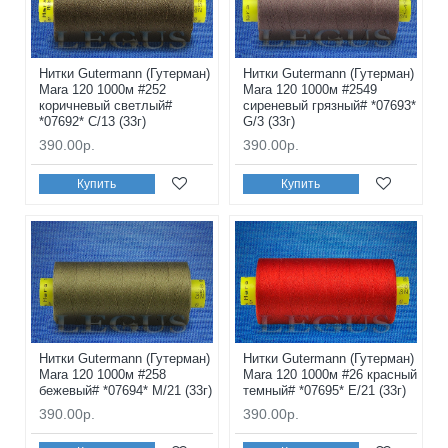
Нитки Gutermann (Гутерман)
Нитки Gutermann (Гутерман)
Mara 120 1000м #252
Mara 120 1000м #2549
коричневый светлый#
сиреневый грязный# *07693*
*07692* C/13 (33г)
G/3 (33г)
390.00р.
390.00р.
Купить
Купить
Нитки Gutermann (Гутерман)
Нитки Gutermann (Гутерман)
Mara 120 1000м #258
Mara 120 1000м #26 красный
бежевый# *07694* M/21 (33г)
темный# *07695* E/21 (33г)
390.00р.
390.00р.