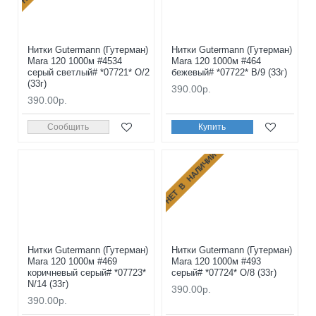
Нитки Gutermann (Гутерман)
Нитки Gutermann (Гутерман)
Mara 120 1000м #4534
Mara 120 1000м #464
серый светлый# *07721* O/2
бежевый# *07722* B/9 (33г)
(33г)
390.00р.
390.00р.
Сообщить
Купить
НЕТ В НАЛИЧИИ
Нитки Gutermann (Гутерман)
Нитки Gutermann (Гутерман)
Mara 120 1000м #469
Mara 120 1000м #493
коричневый серый# *07723*
серый# *07724* O/8 (33г)
N/14 (33г)
390.00р.
390.00р.