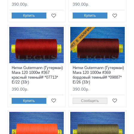
390.00р.
390.00р.
Купить
Купить
НЕТ В НАЛИЧИИ
Нитки Gutermann (Гутерман)
Нитки Gutermann (Гутерман)
Mara 120 1000м #367
Mara 120 1000м #369
красный темный# *07713*
бордовый темный# *09887*
E/22 (33г)
E/26 (33г)
390.00р.
390.00р.
Купить
Сообщить