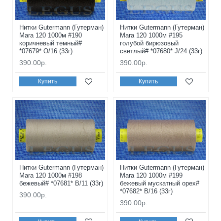
Нитки Gutermann (Гутерман)
Нитки Gutermann (Гутерман)
Mara 120 1000м #190
Mara 120 1000м #195
коричневый темный#
голубой бирюзовый
*07679* O/16 (33г)
светлый# *07680* J/24 (33г)
390.00р.
390.00р.
Купить
Купить
Нитки Gutermann (Гутерман)
Нитки Gutermann (Гутерман)
Mara 120 1000м #198
Mara 120 1000м #199
бежевый# *07681* B/11 (33г)
бежевый мускатный орех#
*07682* B/16 (33г)
390.00р.
390.00р.