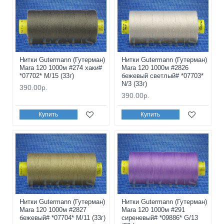
Нитки Gutermann (Гутерман)
Нитки Gutermann (Гутерман)
Mara 120 1000м #274 хаки#
Mara 120 1000м #2826
*07702* M/15 (33г)
бежевый светлый# *07703*
N/3 (33г)
390.00р.
390.00р.
Купить
Купить
Нитки Gutermann (Гутерман)
Нитки Gutermann (Гутерман)
Mara 120 1000м #2827
Mara 120 1000м #291
бежевый# *07704* M/11 (33г)
сиреневый# *09886* G/13