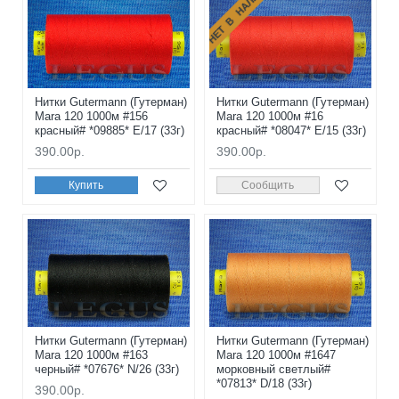
НЕТ В НАЛИЧИИ
Нитки Gutermann (Гутерман)
Нитки Gutermann (Гутерман)
Mara 120 1000м #156
Mara 120 1000м #16
красный# *09885* E/17 (33г)
красный# *08047* E/15 (33г)
390.00р.
390.00р.
Купить
Сообщить
Нитки Gutermann (Гутерман)
Нитки Gutermann (Гутерман)
Mara 120 1000м #163
Mara 120 1000м #1647
черный# *07676* N/26 (33г)
морковный светлый#
*07813* D/18 (33г)
390.00р.