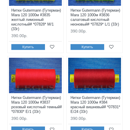
Нитки Gutermann (Гутерман)
Нитки Gutermann (Гутерман)
Mara 120 1000м #3835
Mara 120 1000м #3836
желтый лимонный
салатовый кислотный
кислотный# *07828* M/1
неоновый# *07829* L/1 (33г)
(33г)
390.00р.
390.00р.
Купить
Купить
Нитки Gutermann (Гутерман)
Нитки Gutermann (Гутерман)
Mara 120 1000м #3837
Mara 120 1000м #384
розовый кислотный темный#
красный вишневый# *07831*
*07830* E/1 (33г)
E/24 (33г)
390.00р.
390.00р.
Купить
Купить