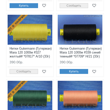
Купить
Сообщить
НЕТ В НАЛИЧИИ
Нитки Gutermann (Гутерман)
Нитки Gutermann (Гутерман)
Mara 120 1000м #327
Mara 120 1000м #339 синий
желтый# *07817* A/10 (33г)
темный# *07709* H/21 (33г)
390.00р.
390.00р.
Сообщить
Купить
НЕТ В НАЛИЧИИ