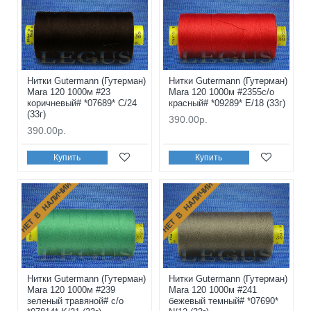
Нитки Gutermann (Гутерман)
Нитки Gutermann (Гутерман)
Mara 120 1000м #23
Mara 120 1000м #2355с/о
коричневый# *07689* C/24
красный# *09289* E/18 (33г)
(33г)
390.00р.
390.00р.
Купить
Купить
НЕТ В НАЛИЧИИ
НЕТ В НАЛИЧИИ
Нитки Gutermann (Гутерман)
Нитки Gutermann (Гутерман)
Mara 120 1000м #239
Mara 120 1000м #241
зеленый травяной# с/о
бежевый темный# *07690*