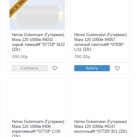
НЕТ В НАЛИЧИИ
Нитки Gutermann (Гутерман)
Нитки Gutermann (Гутерман)
Mara 120 1000м #4032
Mara 120 1000м #4057
серый темный# *07718* N/22
зеленый светлый# *07836*
(33г)
L/11 (33г)
390.00р.
390.00р.
Сообщить
Купить
Нитки Gutermann (Гутерман)
Нитки Gutermann (Гутерман)
Mara 120 1000м #406
Mara 120 1000м #4147
коричневый# *07719* C/18
молочный# *07720* B/1 (33г)
(33г)