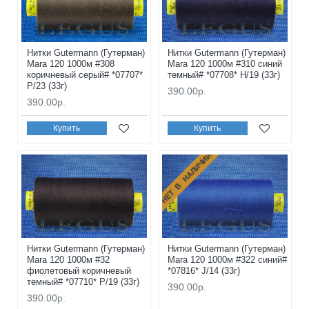
Нитки Gutermann (Гутерман)
Нитки Gutermann (Гутерман)
Mara 120 1000м #308
Mara 120 1000м #310 синий
коричневый серый# *07707*
темный# *07708* H/19 (33г)
P/23 (33г)
390.00р.
390.00р.
Купить
Купить
НЕТ В НАЛИЧИИ
Нитки Gutermann (Гутерман)
Нитки Gutermann (Гутерман)
Mara 120 1000м #32
Mara 120 1000м #322 синий#
фиолетовый коричневый
*07816* J/14 (33г)
темный# *07710* P/19 (33г)
390.00р.
390.00р.