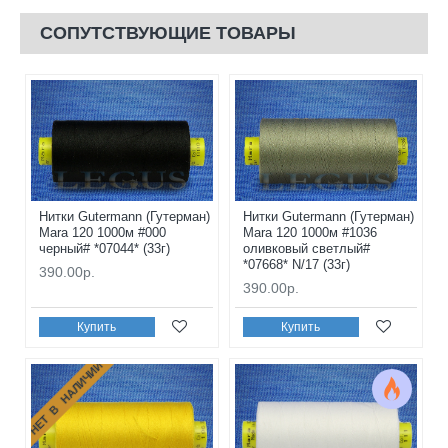
СОПУТСТВУЮЩИЕ ТОВАРЫ
Нитки Gutermann (Гутерман)
Нитки Gutermann (Гутерман)
Mara 120 1000м #000
Mara 120 1000м #1036
черный# *07044* (33г)
оливковый светлый#
*07668* N/17 (33г)
390.00р.
390.00р.
Купить
Купить
НЕТ В НАЛИЧИИ