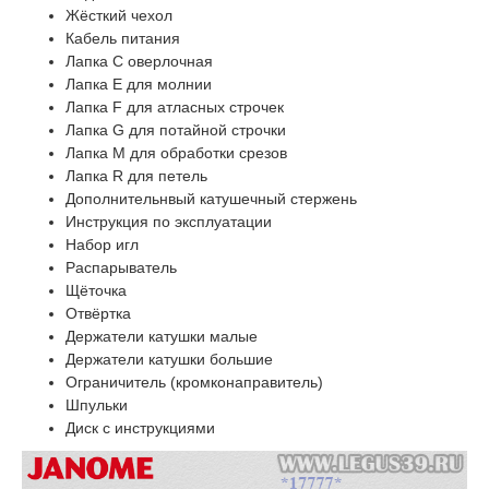
Жёсткий чехол
Кабель питания
Лапка С оверлочная
Лапка E для молнии
Лапка F для атласных строчек
Лапка G для потайной строчки
Лапка M для обработки срезов
Лапка R для петель
Дополнительнвый катушечный стержень
Инструкция по эксплуатации
Набор игл
Распарыватель
Щёточка
Отвёртка
Держатели катушки малые
Держатели катушки большие
Ограничитель (кромконаправитель)
Шпульки
Диск с инструкциями