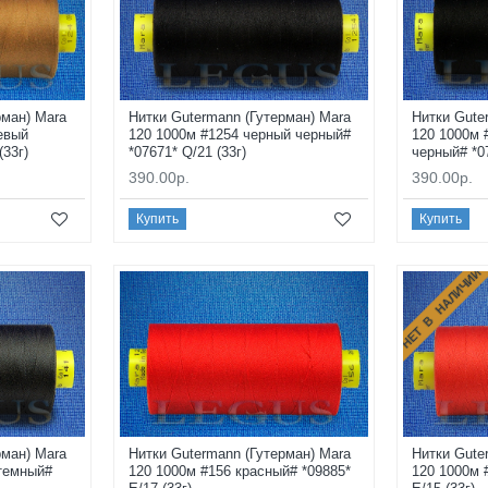
рман) Mara
Нитки Gutermann (Гутерман) Mara
Нитки Gute
евый
120 1000м #1254 черный черный#
120 1000м 
(33г)
*07671* Q/21 (33г)
черный# *07
390.00р.
390.00р.
Купить
Купить
НЕТ В НАЛИЧИИ
рман) Mara
Нитки Gutermann (Гутерман) Mara
Нитки Gute
 темный#
120 1000м #156 красный# *09885*
120 1000м 