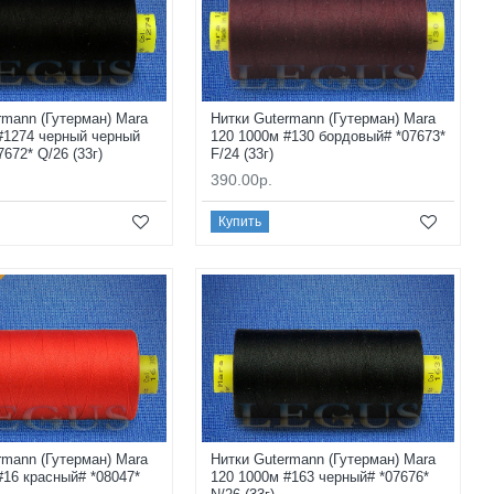
rmann (Гутерман) Mara
Нитки Gutermann (Гутерман) Mara
#1274 черный черный
120 1000м #130 бордовый# *07673*
672* Q/26 (33г)
F/24 (33г)
390.00р.
Купить
rmann (Гутерман) Mara
Нитки Gutermann (Гутерман) Mara
#16 красный# *08047*
120 1000м #163 черный# *07676*