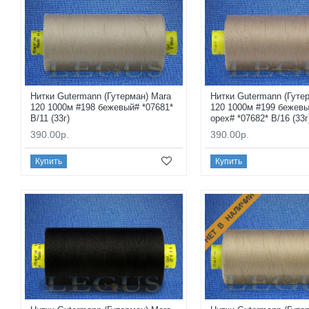
Нитки Gutermann (Гутерман) Mara
Нитки Gutermann (Гуте
120 1000м #198 бежевый# *07681*
120 1000м #199 бежев
B/11 (33г)
орех# *07682* B/16 (33г
390.00р.
390.00р.
Купить
Купить
НЕТ В НАЛИЧИИ