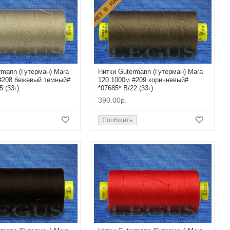
НЕТ В НАЛИЧИИ
rmann (Гутерман) Mara
Нитки Gutermann (Гутерман) Mara
#208 бежевый темный#
120 1000м #209 коричневый#
5 (33г)
*07685* B/22 (33г)
390.00р.
Сообщить