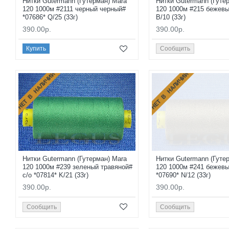
Нитки Gutermann (Гутерман) Mara
Нитки Gutermann (Гуте
120 1000м #2111 черный черный#
120 1000м #215 бежевы
*07686* Q/25 (33г)
B/10 (33г)
390.00р.
390.00р.
Купить
Сообщить
НЕТ В НАЛИЧИИ
НЕТ В НАЛИЧИИ
Нитки Gutermann (Гутерман) Mara
Нитки Gutermann (Гуте
120 1000м #239 зеленый травяной#
120 1000м #241 бежев
с/о *07814* K/21 (33г)
*07690* N/12 (33г)
390.00р.
390.00р.
Сообщить
Сообщить