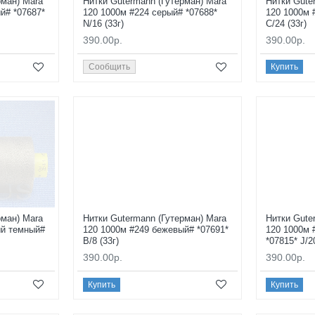
рман) Mara
Нитки Gutermann (Гутерман) Mara
Нитки Gute
й# *07687*
120 1000м #224 серый# *07688*
120 1000м 
N/16 (33г)
C/24 (33г)
390.00р.
390.00р.
Сообщить
Купить
рман) Mara
Нитки Gutermann (Гутерман) Mara
Нитки Gute
ый темный#
120 1000м #249 бежевый# *07691*
120 1000м 
B/8 (33г)
*07815* J/2
390.00р.
390.00р.
Купить
Купить