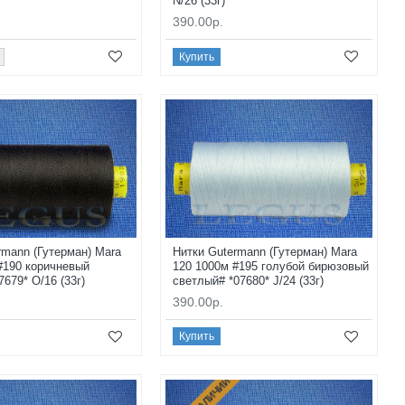
N/26 (33г)
390.00р.
Купить
rmann (Гутерман) Mara
Нитки Gutermann (Гутерман) Mara
#190 коричневый
120 1000м #195 голубой бирюзовый
679* O/16 (33г)
светлый# *07680* J/24 (33г)
390.00р.
Купить