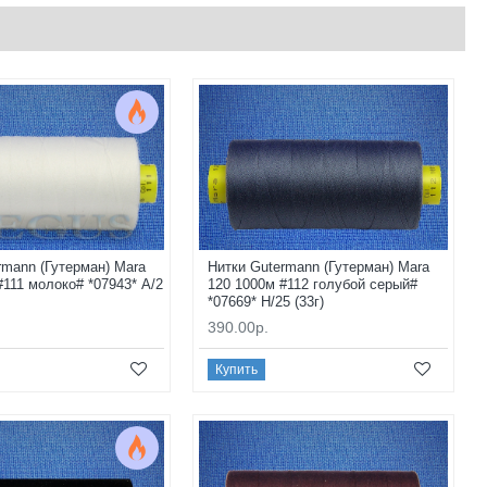
rmann (Гутерман) Mara
Нитки Gutermann (Гутерман) Mara
#111 молоко# *07943* A/2
120 1000м #112 голубой серый#
*07669* H/25 (33г)
390.00р.
Купить