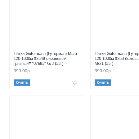
Нитки Gutermann (Гутерман) Mara
Нитки Gutermann (Гуте
120 1000м #2549 сиреневый
120 1000м #258 бежевы
грязный# *07693* G/3 (33г)
M/21 (33г)
390.00р.
390.00р.
Купить
Купить