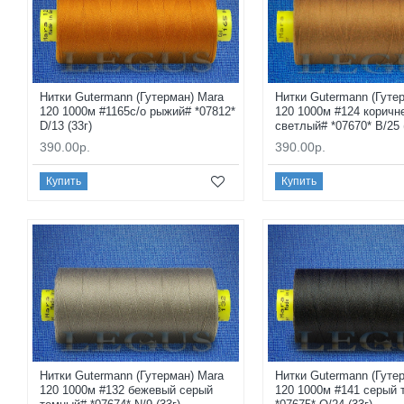
Нитки Gutermann (Гутерман) Mara
Нитки Gutermann (Гуте
120 1000м #1165с/о рыжий# *07812*
120 1000м #124 коричн
D/13 (33г)
светлый# *07670* B/25 
390.00р.
390.00р.
Купить
Купить
Нитки Gutermann (Гутерман) Mara
Нитки Gutermann (Гуте
120 1000м #132 бежевый серый
120 1000м #141 серый