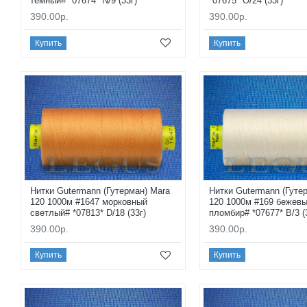
темный# *07674* N/9 (33г)
*07675* O/24 (33г)
390.00р.
390.00р.
Купить
Купить
Нитки Gutermann (Гутерман) Mara
Нитки Gutermann (Гуте
120 1000м #1647 морковный
120 1000м #169 бежев
светлый# *07813* D/18 (33г)
пломбир# *07677* B/3 (
390.00р.
390.00р.
Купить
Купить