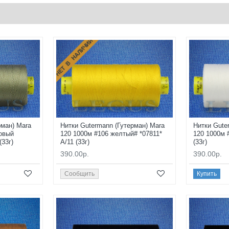
НЕТ В НАЛИЧИИ
рман) Mara
Нитки Gutermann (Гутерман) Mara
Нитки Gute
овый
120 1000м #106 желтый# *07811*
120 1000м 
(33г)
A/11 (33г)
(33г)
390.00р.
390.00р.
Сообщить
Купить