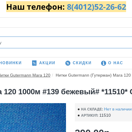
Наш телефон:
8(4012)52-26-62
НОВИНКИ
АКЦИИ
СКИДКИ
О НАС
итки Gutermann Mara 120
Нитки Gutermann (Гутерман) Mara 120 
120 1000м #139 бежевый# *11510* C
Нет в наличии
НА СКЛАДЕ:
11510
АРТИКУЛ: