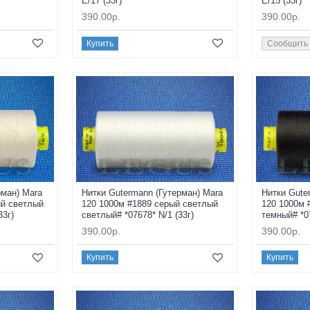
E/17 (33г)
E/15 (33г)
390.00р.
390.00р.
Купить
Сообщить
рман) Mara
Нитки Gutermann (Гутерман) Mara
Нитки Gute
ый светлый
120 1000м #1889 серый светлый
120 1000м 
33г)
светлый# *07678* N/1 (33г)
темный# *07
390.00р.
390.00р.
Купить
Купить