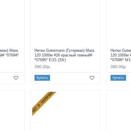
рман) Mara
Нитки Gutermann (Гутерман) Mara
Нитки Gute
й# *07694*
120 1000м #26 красный темный#
120 1000м 
*07695* E/21 (33г)
*07696* N/1
390.00р.
390.00р.
Купить
Купить
НЕТ В НАЛИЧИИ