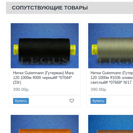
СОПУТСТВУЮЩИЕ ТОВАРЫ
Нитки Gutermann (Гутерман) Mara
Нитки Gutermann (Гуте
120 1000м #000 черный# *07044*
120 1000м #1036 оливк
(33г)
светлый# *07668* N/17 
390.00р.
390.00р.
Купить
Купить