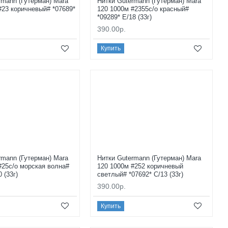
rmann (Гутерман) Mara
Нитки Gutermann (Гутерман) Mara
#23 коричневый# *07689*
120 1000м #2355с/о красный#
*09289* E/18 (33г)
390.00р.
Купить
rmann (Гутерман) Mara
Нитки Gutermann (Гутерман) Mara
#25с/о морская волна#
120 1000м #252 коричневый
0 (33г)
светлый# *07692* C/13 (33г)
390.00р.
Купить