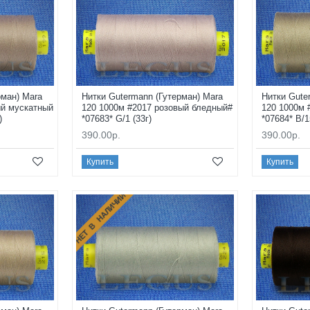
рман) Mara
Нитки Gutermann (Гутерман) Mara
Нитки Gute
ый мускатный
120 1000м #2017 розовый бледный#
120 1000м 
)
*07683* G/1 (33г)
*07684* B/1
390.00р.
390.00р.
Купить
Купить
НЕТ В НАЛИЧИИ