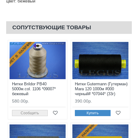
цвет: бежевый
СОПУТСТВУЮЩИЕ ТОВАРЫ
НЕТ В НАЛИЧИИ
Нитки Brildor PB40
Нитки Gutermann (Гутерман)
5000м.col. 1106 *09007*
Mara 120 1000м #000
бежевый
черный# *07044* (33г)
580.00р.
390.00р.
Сообщить
Купить
НЕТ В НАЛИЧИИ