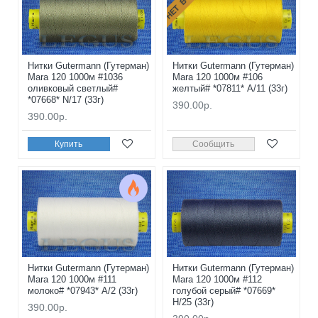
Нитки Gutermann (Гутерман)
Нитки Gutermann (Гутерман)
Mara 120 1000м #1036
Mara 120 1000м #106
оливковый светлый#
желтый# *07811* A/11 (33г)
*07668* N/17 (33г)
390.00р.
390.00р.
Купить
Сообщить
Нитки Gutermann (Гутерман)
Нитки Gutermann (Гутерман)
Mara 120 1000м #111
Mara 120 1000м #112
молоко# *07943* A/2 (33г)
голубой серый# *07669*
H/25 (33г)
390.00р.