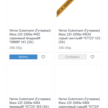
НЕТ В НАЛИЧИИ
Нитки Gutermann (Гутерман)
Нитки Gutermann (Гутерман)
Mara 120 1000м #442
Mara 120 1000м #4534
сиреневый бледный#
серый светлый# *07721* O/2
*09888* H/1 (33г)
(33г)
390.00р.
390.00р.
Купить
Сообщить
Нитки Gutermann (Гутерман)
Нитки Gutermann (Гутерман)
Mara 120 1000м #464
Mara 120 1000м #469
бежевый# *07722* B/9 (33г)
коричневый серый# *07723*