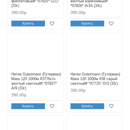
фиолетовый# *07825* G/17
желтый коричневый#
(33г)
*07826* A/16 (33г)
390.00р.
390.00р.
Купить
Купить
Нитки Gutermann (Гутерман)
Нитки Gutermann (Гутерман)
Mara 120 1000м #3776с/о
Mara 120 1000м #38 серый
желтый светлый# *07827*
светлый# *07715* O/3 (33г)
A/9 (33г)
390.00р.
390.00р.
Купить
Купить