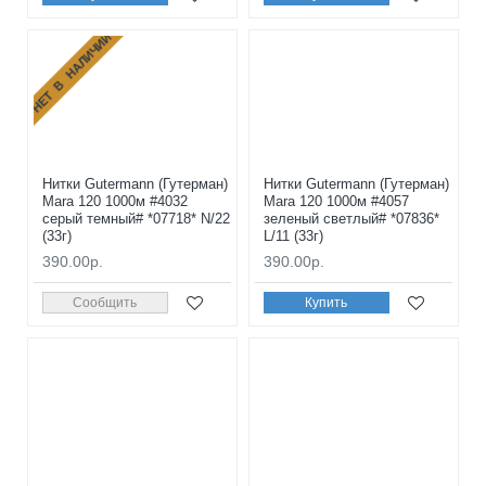
НЕТ В НАЛИЧИИ
Нитки Gutermann (Гутерман)
Нитки Gutermann (Гутерман)
Mara 120 1000м #4032
Mara 120 1000м #4057
серый темный# *07718* N/22
зеленый светлый# *07836*
(33г)
L/11 (33г)
390.00р.
390.00р.
Сообщить
Купить