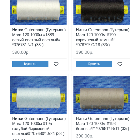
Нитки Gutermann (Гутерман)
Нитки Gutermann (Гутерман)
Mara 120 1000м #1889
Mara 120 1000м #190
серый светлый светлый#
коричневый темный#
*07678* N/1 (33г)
*07679* O/16 (33г)
390.00р.
390.00р.
Купить
Купить
Нитки Gutermann (Гутерман)
Нитки Gutermann (Гутерман)
Mara 120 1000м #195
Mara 120 1000м #198
голубой бирюзовый
бежевый# *07681* B/11 (33г)
светлый# *07680* J/24 (33г)
390.00р.