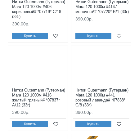
Нитки Gutermann (Гутерман)
Нитки Gutermann (Гутерман)
Mara 120 1000м #406
Mara 120 1000м #4147
коричневый# *07719* C/18
молочный# *07720* B/1 (33г)
(33г)
390.00р.
390.00р.
Купить
Купить
Нитки Gutermann (Гутерман)
Нитки Gutermann (Гутерман)
Mara 120 1000м #416
Mara 120 1000м #441
желтый грязный# *07837*
розовый лаванда# *07838*
A/12 (33г)
G/8 (33г)
390.00р.
390.00р.
Купить
Купить