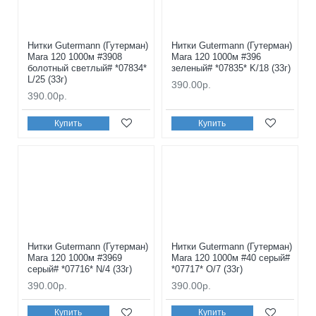
Нитки Gutermann (Гутерман)
Нитки Gutermann (Гутерман)
Mara 120 1000м #3908
Mara 120 1000м #396
болотный светлый# *07834*
зеленый# *07835* K/18 (33г)
L/25 (33г)
390.00р.
390.00р.
Купить
Купить
Нитки Gutermann (Гутерман)
Нитки Gutermann (Гутерман)
Mara 120 1000м #3969
Mara 120 1000м #40 серый#
серый# *07716* N/4 (33г)
*07717* O/7 (33г)
390.00р.
390.00р.
Купить
Купить