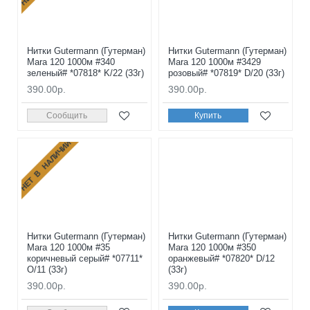
Нитки Gutermann (Гутерман)
Нитки Gutermann (Гутерман)
Mara 120 1000м #340
Mara 120 1000м #3429
зеленый# *07818* K/22 (33г)
розовый# *07819* D/20 (33г)
390.00р.
390.00р.
Сообщить
Купить
НЕТ В НАЛИЧИИ
Нитки Gutermann (Гутерман)
Нитки Gutermann (Гутерман)
Mara 120 1000м #35
Mara 120 1000м #350
коричневый серый# *07711*
оранжевый# *07820* D/12
O/11 (33г)
(33г)
390.00р.
390.00р.