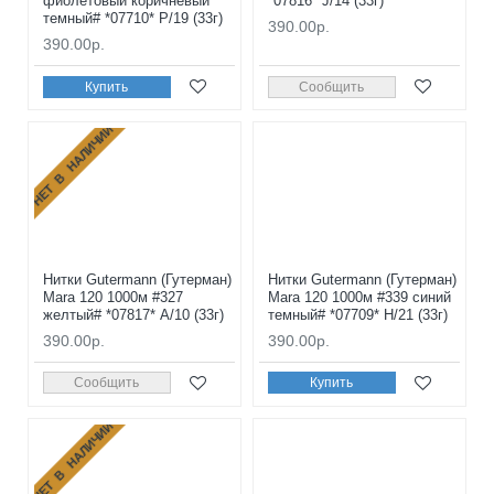
фиолетовый коричневый
*07816* J/14 (33г)
темный# *07710* P/19 (33г)
390.00р.
390.00р.
Купить
Сообщить
НЕТ В НАЛИЧИИ
Нитки Gutermann (Гутерман)
Нитки Gutermann (Гутерман)
Mara 120 1000м #327
Mara 120 1000м #339 синий
желтый# *07817* A/10 (33г)
темный# *07709* H/21 (33г)
390.00р.
390.00р.
Сообщить
Купить
НЕТ В НАЛИЧИИ