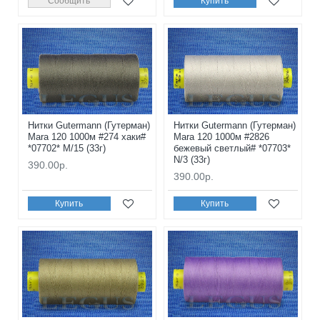
Сообщить
Купить
Нитки Gutermann (Гутерман)
Нитки Gutermann (Гутерман)
Mara 120 1000м #274 хаки#
Mara 120 1000м #2826
*07702* M/15 (33г)
бежевый светлый# *07703*
N/3 (33г)
390.00р.
390.00р.
Купить
Купить