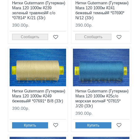
Нитки Gutermann (Гутерман)
Нитки Gutermann (Гутерман)
Mara 120 1000м #239
Mara 120 1000м #241
зеленый травяной# с/о
бежевый темный# *07690*
*07814* K/21 (33г)
N/12 (33г)
390.00р.
390.00р.
Сообщить
Сообщить
Нитки Gutermann (Гутерман)
Нитки Gutermann (Гутерман)
Mara 120 1000м #249
Mara 120 1000м #25с/о
бежевый# *07691* B/8 (33г)
морская волна# *07815*
J/20 (33г)
390.00р.
390.00р.
Купить
Купить