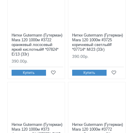
Нитки Gutermann (Гутерман)
Нитки Gutermann (Гутерман)
Mara 120 1000м #3722
Mara 120 1000м #3725
оранжевый лососевый
коричневый светлый#
яркий кислотный# *07824*
*07714* M/23 (33г)
E/13 (33г)
390.00р.
390.00р.
Купить
Купить
Нитки Gutermann (Гутерман)
Нитки Gutermann (Гутерман)
Mara 120 1000м #373
Mara 120 1000м #3772