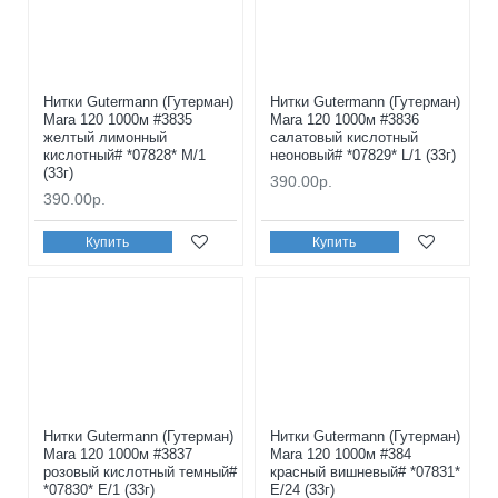
Нитки Gutermann (Гутерман)
Нитки Gutermann (Гутерман)
Mara 120 1000м #3835
Mara 120 1000м #3836
желтый лимонный
салатовый кислотный
кислотный# *07828* M/1
неоновый# *07829* L/1 (33г)
(33г)
390.00р.
390.00р.
Купить
Купить
Нитки Gutermann (Гутерман)
Нитки Gutermann (Гутерман)
Mara 120 1000м #3837
Mara 120 1000м #384
розовый кислотный темный#
красный вишневый# *07831*
*07830* E/1 (33г)
E/24 (33г)