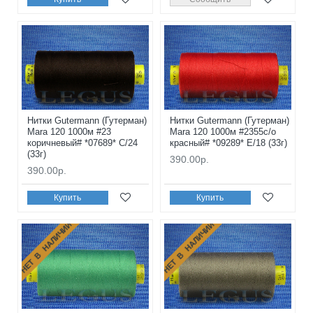
Нитки Gutermann (Гутерман)
Нитки Gutermann (Гутерман)
Mara 120 1000м #23
Mara 120 1000м #2355с/о
коричневый# *07689* C/24
красный# *09289* E/18 (33г)
(33г)
390.00р.
390.00р.
Купить
Купить
НЕТ В НАЛИЧИИ
НЕТ В НАЛИЧИИ