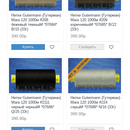
Нитки Gutermann (Гутерман)
Нитки Gutermann (Гутерман)
Mara 120 1000м #208
Mara 120 1000м #209
бежевый темный# *07684*
коричневый# *07685* B/22
B/15 (33г)
(33г)
390.00р.
390.00р.
Купить
Сообщить
НЕТ В НАЛИЧИИ
Нитки Gutermann (Гутерман)
Нитки Gutermann (Гутерман)
Mara 120 1000м #2111
Mara 120 1000м #224
черный черный# *07686*
серый# *07688* N/16 (33г)
Q/25 (33г)
390.00р.
390.00р.
Купить
Сообщить