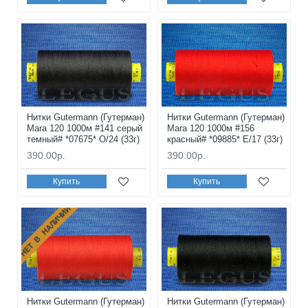
Нитки Gutermann (Гутерман)
Нитки Gutermann (Гутерман)
Mara 120 1000м #141 серый
Mara 120 1000м #156
темный# *07675* O/24 (33г)
красный# *09885* E/17 (33г)
390.00р.
390.00р.
Купить
Купить
НЕТ В НАЛИЧИИ
Нитки Gutermann (Гутерман)
Нитки Gutermann (Гутерман)