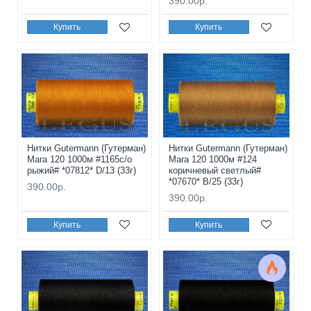
390.00р.
Купить
Купить
Нитки Gutermann (Гутерман)
Нитки Gutermann (Гутерман)
Mara 120 1000м #1165с/о
Mara 120 1000м #124
рыжий# *07812* D/13 (33г)
коричневый светлый#
*07670* B/25 (33г)
390.00р.
390.00р.
Купить
Купить