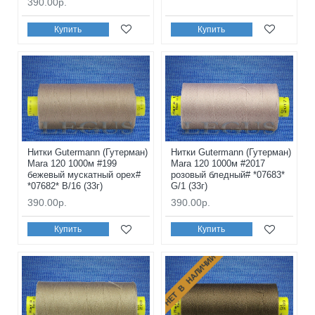
390.00р.
Купить
Купить
Нитки Gutermann (Гутерман)
Нитки Gutermann (Гутерман)
Mara 120 1000м #199
Mara 120 1000м #2017
бежевый мускатный орех#
розовый бледный# *07683*
*07682* B/16 (33г)
G/1 (33г)
390.00р.
390.00р.
Купить
Купить
НЕТ В НАЛИЧИИ