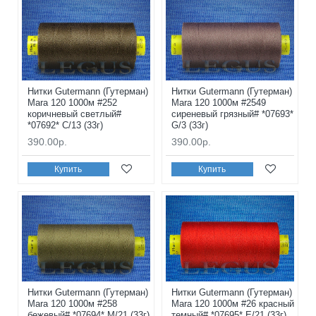
Нитки Gutermann (Гутерман)
Нитки Gutermann (Гутерман)
Mara 120 1000м #252
Mara 120 1000м #2549
коричневый светлый#
сиреневый грязный# *07693*
*07692* C/13 (33г)
G/3 (33г)
390.00р.
390.00р.
Купить
Купить
Нитки Gutermann (Гутерман)
Нитки Gutermann (Гутерман)
Mara 120 1000м #258
Mara 120 1000м #26 красный
бежевый# *07694* M/21 (33г)
темный# *07695* E/21 (33г)