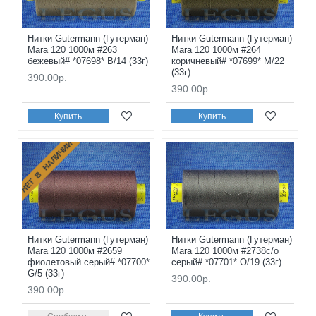
Нитки Gutermann (Гутерман)
Нитки Gutermann (Гутерман)
Mara 120 1000м #263
Mara 120 1000м #264
бежевый# *07698* B/14 (33г)
коричневый# *07699* M/22
(33г)
390.00р.
390.00р.
Купить
Купить
НЕТ В НАЛИЧИИ
Нитки Gutermann (Гутерман)
Нитки Gutermann (Гутерман)
Mara 120 1000м #2659
Mara 120 1000м #2738с/о
фиолетовый серый# *07700*
серый# *07701* O/19 (33г)
G/5 (33г)
390.00р.
390.00р.