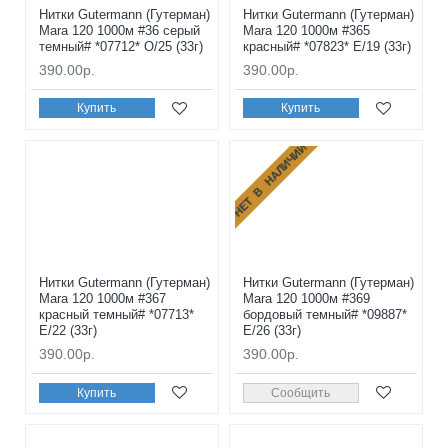
Нитки Gutermann (Гутерман)
Нитки Gutermann (Гутерман)
Mara 120 1000м #36 серый
Mara 120 1000м #365
темный# *07712* O/25 (33г)
красный# *07823* E/19 (33г)
390.00р.
390.00р.
Купить
Купить
НЕТ В НАЛИЧИИ
Нитки Gutermann (Гутерман)
Нитки Gutermann (Гутерман)
Mara 120 1000м #367
Mara 120 1000м #369
красный темный# *07713*
бордовый темный# *09887*
E/22 (33г)
E/26 (33г)
390.00р.
390.00р.
Купить
Сообщить