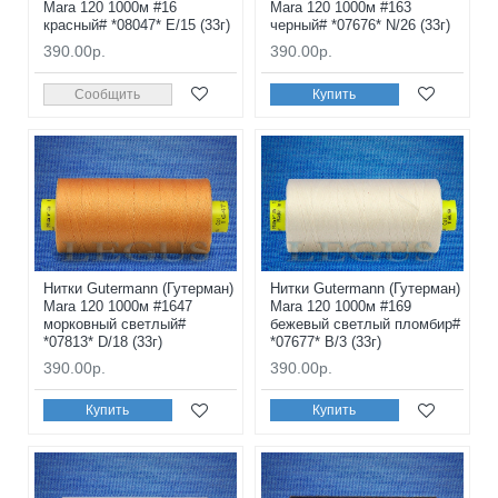
Mara 120 1000м #16
Mara 120 1000м #163
красный# *08047* E/15 (33г)
черный# *07676* N/26 (33г)
390.00р.
390.00р.
Сообщить
Купить
Нитки Gutermann (Гутерман)
Нитки Gutermann (Гутерман)
Mara 120 1000м #1647
Mara 120 1000м #169
морковный светлый#
бежевый светлый пломбир#
*07813* D/18 (33г)
*07677* B/3 (33г)
390.00р.
390.00р.
Купить
Купить