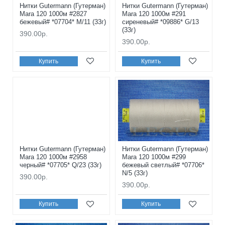
Нитки Gutermann (Гутерман)
Нитки Gutermann (Гутерман)
Mara 120 1000м #2827
Mara 120 1000м #291
бежевый# *07704* M/11 (33г)
сиреневый# *09886* G/13
(33г)
390.00р.
390.00р.
Купить
Купить
Нитки Gutermann (Гутерман)
Нитки Gutermann (Гутерман)
Mara 120 1000м #2958
Mara 120 1000м #299
черный# *07705* Q/23 (33г)
бежевый светлый# *07706*
N/5 (33г)
390.00р.
390.00р.
Купить
Купить