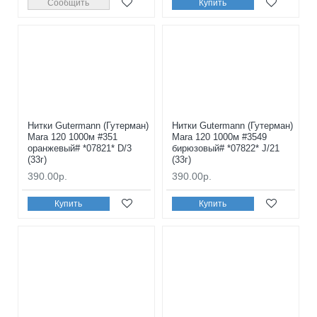
Сообщить
Купить
Нитки Gutermann (Гутерман)
Нитки Gutermann (Гутерман)
Mara 120 1000м #351
Mara 120 1000м #3549
оранжевый# *07821* D/3
бирюзовый# *07822* J/21
(33г)
(33г)
390.00р.
390.00р.
Купить
Купить