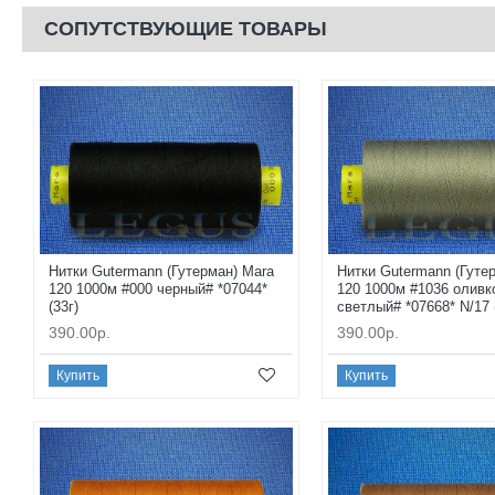
СОПУТСТВУЮЩИЕ ТОВАРЫ
Нитки Gutermann (Гутерман) Mara
Нитки Gutermann (Гуте
120 1000м #000 черный# *07044*
120 1000м #1036 оливк
(33г)
светлый# *07668* N/17 
390.00р.
390.00р.
Купить
Купить