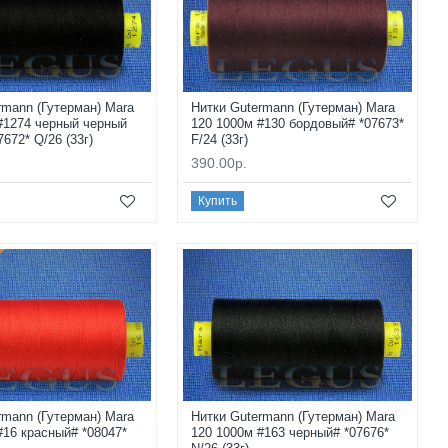
rmann (Гутерман) Mara
Нитки Gutermann (Гутерман) Mara
#1274 черный черный
120 1000м #130 бордовый# *07673*
672* Q/26 (33г)
F/24 (33г)
390.00р.
Купить
rmann (Гутерман) Mara
Нитки Gutermann (Гутерман) Mara
#16 красный# *08047*
120 1000м #163 черный# *07676*