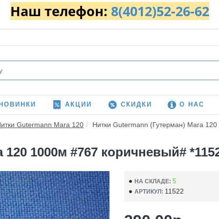
Наш телефон:
8(4012)52-26-62
НОВИНКИ
АКЦИИ
СКИДКИ
О НАС
итки Gutermann Mara 120
Нитки Gutermann (Гутерман) Mara 120 
 120 1000м #767 коричневый# *11522
5
НА СКЛАДЕ:
11522
АРТИКУЛ: