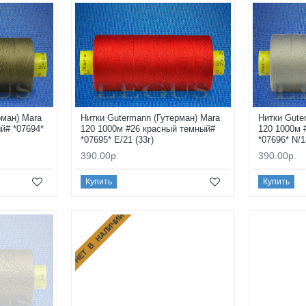
рман) Mara
Нитки Gutermann (Гутерман) Mara
Нитки Gute
й# *07694*
120 1000м #26 красный темный#
120 1000м 
*07695* E/21 (33г)
*07696* N/1
390.00р.
390.00р.
Купить
Купить
НЕТ В НАЛИЧИИ