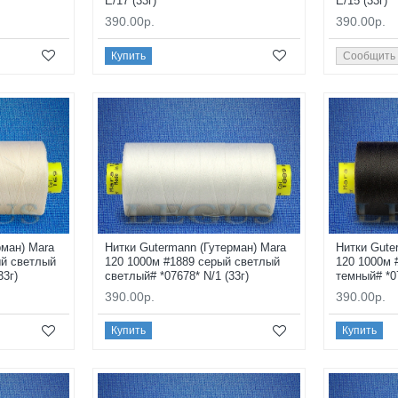
E/17 (33г)
E/15 (33г)
390.00р.
390.00р.
Купить
Сообщить
рман) Mara
Нитки Gutermann (Гутерман) Mara
Нитки Gute
ый светлый
120 1000м #1889 серый светлый
120 1000м 
33г)
светлый# *07678* N/1 (33г)
темный# *07
390.00р.
390.00р.
Купить
Купить