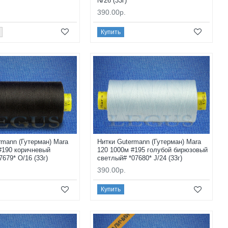
N/26 (33г)
390.00р.
Купить
rmann (Гутерман) Mara
Нитки Gutermann (Гутерман) Mara
#190 коричневый
120 1000м #195 голубой бирюзовый
679* O/16 (33г)
светлый# *07680* J/24 (33г)
390.00р.
Купить