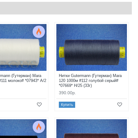
rmann (Гутерман) Mara
Нитки Gutermann (Гутерман) Mara
#111 молоко# *07943* A/2
120 1000м #112 голубой серый#
*07669* H/25 (33г)
390.00р.
Купить