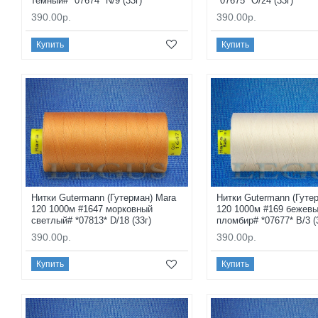
темный# *07674* N/9 (33г)
*07675* O/24 (33г)
390.00р.
390.00р.
Купить
Купить
Нитки Gutermann (Гутерман) Mara
Нитки Gutermann (Гуте
120 1000м #1647 морковный
120 1000м #169 бежев
светлый# *07813* D/18 (33г)
пломбир# *07677* B/3 (
390.00р.
390.00р.
Купить
Купить