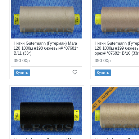
Нитки Gutermann (Гутерман) Mara
Нитки Gutermann (Гуте
120 1000м #198 бежевый# *07681*
120 1000м #199 бежев
B/11 (33г)
орех# *07682* B/16 (33г
390.00р.
390.00р.
Купить
Купить
НЕТ В НАЛИЧИИ