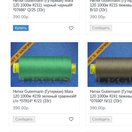
Нитки Gutermann (Гутерман) Mara
Нитки Gutermann (Гуте
120 1000м #2111 черный черный#
120 1000м #215 бежевы
*07686* Q/25 (33г)
B/10 (33г)
390.00р.
390.00р.
Купить
Сообщить
НЕТ В НАЛИЧИИ
НЕТ В НАЛИЧИИ
Нитки Gutermann (Гутерман) Mara
Нитки Gutermann (Гуте
120 1000м #239 зеленый травяной#
120 1000м #241 бежев
с/о *07814* K/21 (33г)
*07690* N/12 (33г)
390.00р.
390.00р.
Сообщить
Сообщить