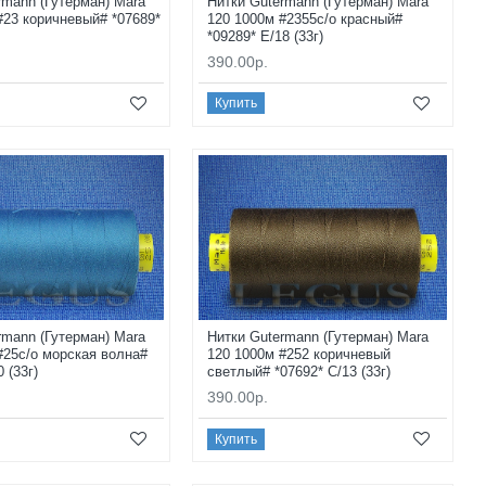
rmann (Гутерман) Mara
Нитки Gutermann (Гутерман) Mara
#23 коричневый# *07689*
120 1000м #2355с/о красный#
*09289* E/18 (33г)
390.00р.
Купить
rmann (Гутерман) Mara
Нитки Gutermann (Гутерман) Mara
#25с/о морская волна#
120 1000м #252 коричневый
0 (33г)
светлый# *07692* C/13 (33г)
390.00р.
Купить