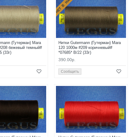
НЕТ В НАЛИЧИИ
rmann (Гутерман) Mara
Нитки Gutermann (Гутерман) Mara
#208 бежевый темный#
120 1000м #209 коричневый#
5 (33г)
*07685* B/22 (33г)
390.00р.
Сообщить