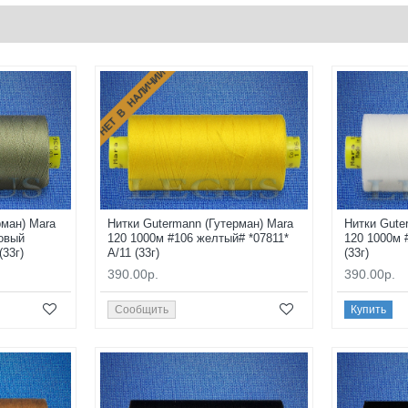
НЕТ В НАЛИЧИИ
рман) Mara
Нитки Gutermann (Гутерман) Mara
Нитки Gute
овый
120 1000м #106 желтый# *07811*
120 1000м 
(33г)
A/11 (33г)
(33г)
390.00р.
390.00р.
Сообщить
Купить