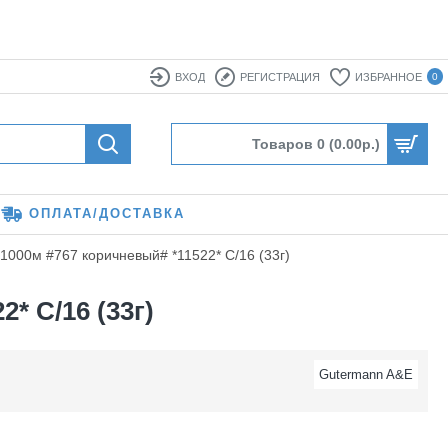
ВХОД
РЕГИСТРАЦИЯ
ИЗБРАННОЕ
0
Товаров 0 (0.00р.)
ОПЛАТА/ДОСТАВКА
1000м #767 коричневый# *11522* C/16 (33г)
* C/16 (33г)
Gutermann A&E