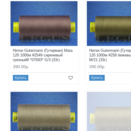
Нитки Gutermann (Гутерман) Mara
Нитки Gutermann (Гуте
120 1000м #2549 сиреневый
120 1000м #258 бежевы
грязный# *07693* G/3 (33г)
M/21 (33г)
390.00р.
390.00р.
Купить
Купить