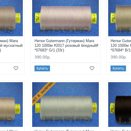
рман) Mara
Нитки Gutermann (Гутерман) Mara
Нитки Gute
ый мускатный
120 1000м #2017 розовый бледный#
120 1000м 
)
*07683* G/1 (33г)
*07684* B/1
390.00р.
390.00р.
Купить
Купить
НЕТ В НАЛИЧИИ