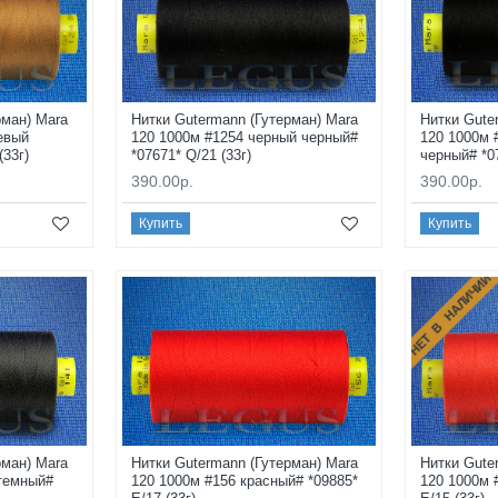
рман) Mara
Нитки Gutermann (Гутерман) Mara
Нитки Gute
евый
120 1000м #1254 черный черный#
120 1000м 
(33г)
*07671* Q/21 (33г)
черный# *07
390.00р.
390.00р.
Купить
Купить
НЕТ В НАЛИЧИИ
рман) Mara
Нитки Gutermann (Гутерман) Mara
Нитки Gute
 темный#
120 1000м #156 красный# *09885*
120 1000м 