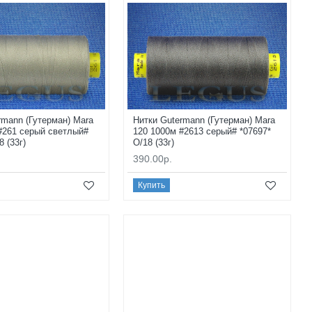
rmann (Гутерман) Mara
Нитки Gutermann (Гутерман) Mara
#261 серый светлый#
120 1000м #2613 серый# *07697*
8 (33г)
O/18 (33г)
390.00р.
Купить