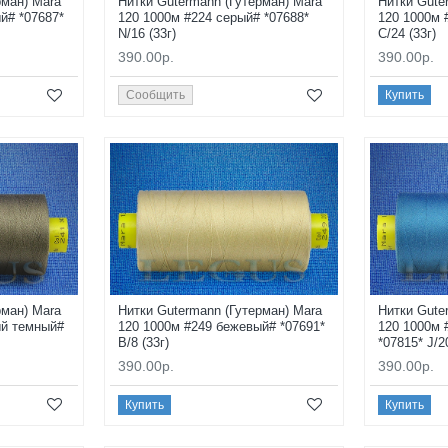
рман) Mara
Нитки Gutermann (Гутерман) Mara
Нитки Gute
й# *07687*
120 1000м #224 серый# *07688*
120 1000м 
N/16 (33г)
C/24 (33г)
390.00р.
390.00р.
Сообщить
Купить
рман) Mara
Нитки Gutermann (Гутерман) Mara
Нитки Gute
ый темный#
120 1000м #249 бежевый# *07691*
120 1000м 
B/8 (33г)
*07815* J/2
390.00р.
390.00р.
Купить
Купить