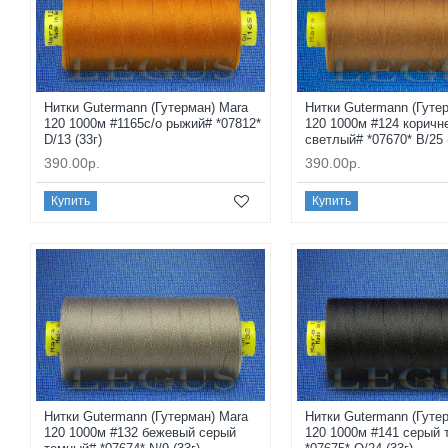
Нитки Gutermann (Гутерман) Mara
Нитки Gutermann (Гуте
120 1000м #1165с/о рыжий# *07812*
120 1000м #124 коричн
D/13 (33г)
светлый# *07670* B/25 
390.00р.
390.00р.
Купить
Купить
Нитки Gutermann (Гутерман) Mara
Нитки Gutermann (Гуте
120 1000м #132 бежевый серый
120 1000м #141 серый