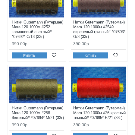
Нитки Gutermann (Гутерман)
Нитки Gutermann (Гутерман)
Mara 120 1000м #252
Mara 120 1000м #2549
коричневый светлый#
сиреневый грязный# *07693*
*07692* C/13 (33г)
G/3 (33г)
390.00р.
390.00р.
Купить
Купить
Нитки Gutermann (Гутерман)
Нитки Gutermann (Гутерман)
Mara 120 1000м #258
Mara 120 1000м #26 красный
бежевый# *07694* M/21 (33г)
темный# *07695* E/21 (33г)
390.00р.
390.00р.