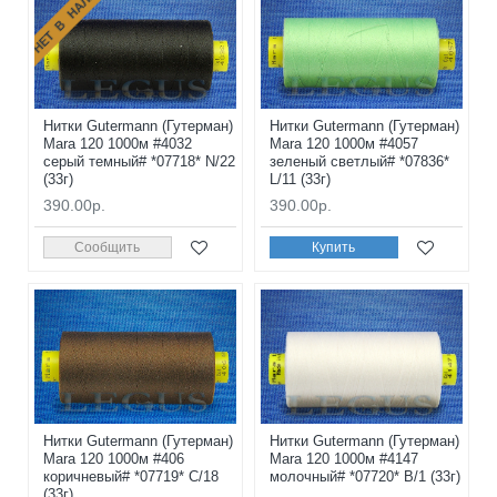
НЕТ В НАЛИЧИИ
Нитки Gutermann (Гутерман)
Нитки Gutermann (Гутерман)
Mara 120 1000м #4032
Mara 120 1000м #4057
серый темный# *07718* N/22
зеленый светлый# *07836*
(33г)
L/11 (33г)
390.00р.
390.00р.
Сообщить
Купить
Нитки Gutermann (Гутерман)
Нитки Gutermann (Гутерман)
Mara 120 1000м #406
Mara 120 1000м #4147
коричневый# *07719* C/18
молочный# *07720* B/1 (33г)
(33г)