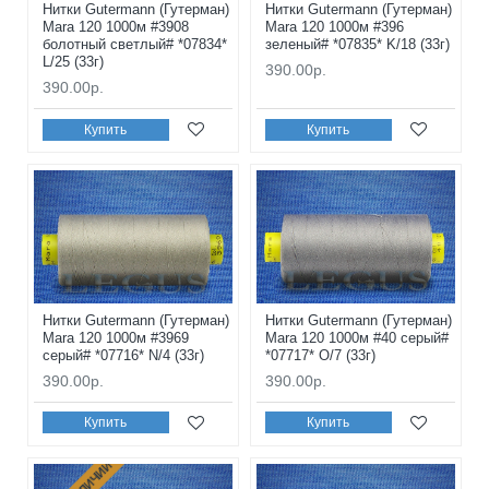
Нитки Gutermann (Гутерман)
Нитки Gutermann (Гутерман)
Mara 120 1000м #3908
Mara 120 1000м #396
болотный светлый# *07834*
зеленый# *07835* K/18 (33г)
L/25 (33г)
390.00р.
390.00р.
Купить
Купить
Нитки Gutermann (Гутерман)
Нитки Gutermann (Гутерман)
Mara 120 1000м #3969
Mara 120 1000м #40 серый#
серый# *07716* N/4 (33г)
*07717* O/7 (33г)
390.00р.
390.00р.
Купить
Купить