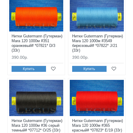
Нитки Gutermann (Гутерман)
Нитки Gutermann (Гутерман)
Mara 120 1000м #351
Mara 120 1000м #3549
оранжевый# *07821* D/3
бирюзовый# *07822* J/21
(33г)
(33г)
390.00р.
390.00р.
Купить
Купить
Нитки Gutermann (Гутерман)
Нитки Gutermann (Гутерман)
Mara 120 1000м #36 серый
Mara 120 1000м #365
темный# *07712* O/25 (33г)
красный# *07823* E/19 (33г)