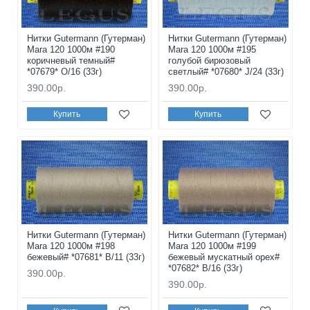
Нитки Gutermann (Гутерман)
Нитки Gutermann (Гутерман)
Mara 120 1000м #190
Mara 120 1000м #195
коричневый темный#
голубой бирюзовый
*07679* O/16 (33г)
светлый# *07680* J/24 (33г)
390.00р.
390.00р.
Купить
Купить
Нитки Gutermann (Гутерман)
Нитки Gutermann (Гутерман)
Mara 120 1000м #198
Mara 120 1000м #199
бежевый# *07681* B/11 (33г)
бежевый мускатный орех#
*07682* B/16 (33г)
390.00р.
390.00р.