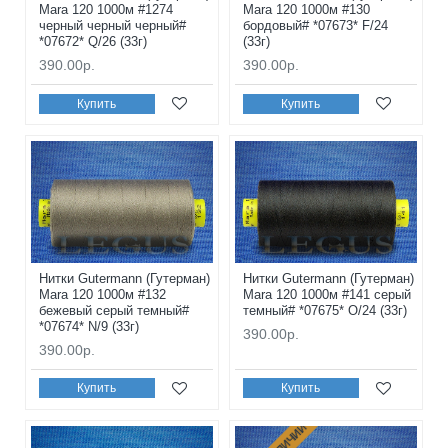
Mara 120 1000м #1274
Mara 120 1000м #130
черный черный черный#
бордовый# *07673* F/24
*07672* Q/26 (33г)
(33г)
390.00р.
390.00р.
Купить
Купить
Нитки Gutermann (Гутерман)
Нитки Gutermann (Гутерман)
Mara 120 1000м #132
Mara 120 1000м #141 серый
бежевый серый темный#
темный# *07675* O/24 (33г)
*07674* N/9 (33г)
390.00р.
390.00р.
Купить
Купить