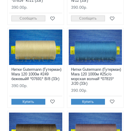
*07814* K/21 (33г)
N/12 (33г)
390.00р.
390.00р.
Сообщить
Сообщить
Нитки Gutermann (Гутерман)
Нитки Gutermann (Гутерман)
Mara 120 1000м #249
Mara 120 1000м #25с/о
бежевый# *07691* B/8 (33г)
морская волна# *07815*
J/20 (33г)
390.00р.
390.00р.
Купить
Купить