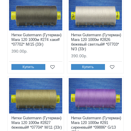
Нитки Gutermann (Гутерман)
Нитки Gutermann (Гутерман)
Mara 120 1000м #274 хаки#
Mara 120 1000м #2826
*07702* M/15 (33г)
бежевый светлый# *07703*
N/3 (33г)
390.00р.
390.00р.
Купить
Купить
Нитки Gutermann (Гутерман)
Нитки Gutermann (Гутерман)
Mara 120 1000м #2827
Mara 120 1000м #291
бежевый# *07704* M/11 (33г)
сиреневый# *09886* G/13