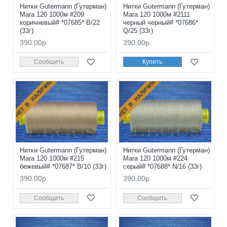
Нитки Gutermann (Гутерман)
Нитки Gutermann (Гутерман)
Mara 120 1000м #209
Mara 120 1000м #2111
коричневый# *07685* B/22
черный черный# *07686*
(33г)
Q/25 (33г)
390.00р.
390.00р.
Сообщить
Купить
НЕТ В НАЛИЧИИ
НЕТ В НАЛИЧИИ
Нитки Gutermann (Гутерман)
Нитки Gutermann (Гутерман)
Mara 120 1000м #215
Mara 120 1000м #224
бежевый# *07687* B/10 (33г)
серый# *07688* N/16 (33г)
390.00р.
390.00р.
Сообщить
Сообщить