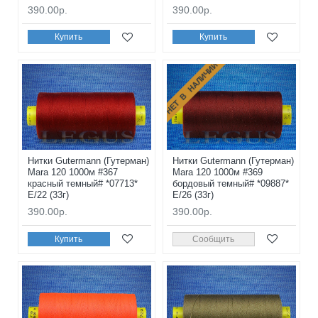
390.00р.
390.00р.
Купить
Купить
НЕТ В НАЛИЧИИ
Нитки Gutermann (Гутерман)
Нитки Gutermann (Гутерман)
Mara 120 1000м #367
Mara 120 1000м #369
красный темный# *07713*
бордовый темный# *09887*
E/22 (33г)
E/26 (33г)
390.00р.
390.00р.
Купить
Сообщить