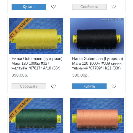
Купить
Сообщить
НЕТ В НАЛИЧИИ
Нитки Gutermann (Гутерман)
Нитки Gutermann (Гутерман)
Mara 120 1000м #327
Mara 120 1000м #339 синий
желтый# *07817* A/10 (33г)
темный# *07709* H/21 (33г)
390.00р.
390.00р.
Сообщить
Купить
НЕТ В НАЛИЧИИ