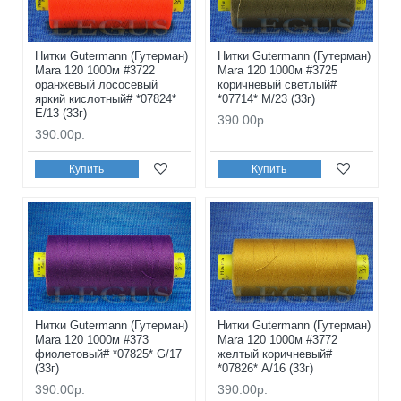
Нитки Gutermann (Гутерман)
Нитки Gutermann (Гутерман)
Mara 120 1000м #3722
Mara 120 1000м #3725
оранжевый лососевый
коричневый светлый#
яркий кислотный# *07824*
*07714* M/23 (33г)
E/13 (33г)
390.00р.
390.00р.
Купить
Купить
Нитки Gutermann (Гутерман)
Нитки Gutermann (Гутерман)
Mara 120 1000м #373
Mara 120 1000м #3772
фиолетовый# *07825* G/17
желтый коричневый#
(33г)
*07826* A/16 (33г)
390.00р.
390.00р.