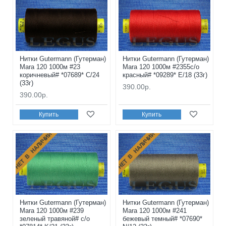
Нитки Gutermann (Гутерман)
Нитки Gutermann (Гутерман)
Mara 120 1000м #23
Mara 120 1000м #2355с/о
коричневый# *07689* C/24
красный# *09289* E/18 (33г)
(33г)
390.00р.
390.00р.
Купить
Купить
НЕТ В НАЛИЧИИ
НЕТ В НАЛИЧИИ
Нитки Gutermann (Гутерман)
Нитки Gutermann (Гутерман)
Mara 120 1000м #239
Mara 120 1000м #241
зеленый травяной# с/о
бежевый темный# *07690*