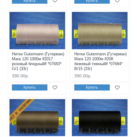
Купить
Купить
Нитки Gutermann (Гутерман)
Нитки Gutermann (Гутерман)
Mara 120 1000м #2017
Mara 120 1000м #208
розовый бледный# *07683*
бежевый темный# *07684*
G/1 (33г)
B/15 (33г)
390.00р.
390.00р.
Купить
Купить
НЕТ В НАЛИЧИИ