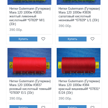
Нитки Gutermann (Гутерман)
Нитки Gutermann (Гутерман)
Mara 120 1000м #3835
Mara 120 1000м #3836
желтый лимонный
салатовый кислотный
кислотный# *07828* M/1
неоновый# *07829* L/1 (33г)
(33г)
390.00р.
390.00р.
Купить
Купить
Нитки Gutermann (Гутерман)
Нитки Gutermann (Гутерман)
Mara 120 1000м #3837
Mara 120 1000м #384
розовый кислотный темный#
красный вишневый# *07831*
*07830* E/1 (33г)
E/24 (33г)
390.00р.
390.00р.
Купить
Купить