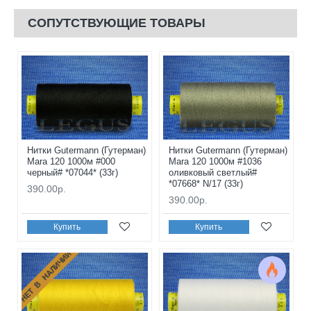
СОПУТСТВУЮЩИЕ ТОВАРЫ
Нитки Gutermann (Гутерман)
Нитки Gutermann (Гутерман)
Mara 120 1000м #000
Mara 120 1000м #1036
черный# *07044* (33г)
оливковый светлый#
*07668* N/17 (33г)
390.00р.
390.00р.
Купить
Купить
НЕТ В НАЛИЧИИ