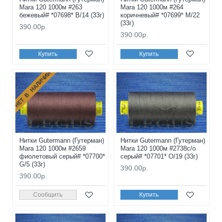
Mara 120 1000м #263
Mara 120 1000м #264
бежевый# *07698* B/14 (33г)
коричневый# *07699* M/22
(33г)
390.00р.
390.00р.
Купить
Купить
НЕТ В НАЛИЧИИ
Нитки Gutermann (Гутерман)
Нитки Gutermann (Гутерман)
Mara 120 1000м #2659
Mara 120 1000м #2738с/о
фиолетовый серый# *07700*
серый# *07701* O/19 (33г)
G/5 (33г)
390.00р.
390.00р.
Сообщить
Купить