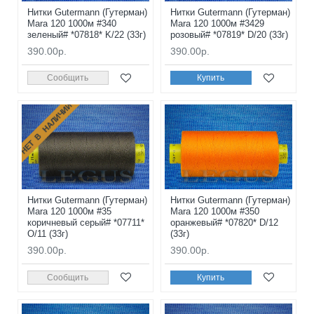
Нитки Gutermann (Гутерман)
Нитки Gutermann (Гутерман)
Mara 120 1000м #340
Mara 120 1000м #3429
зеленый# *07818* K/22 (33г)
розовый# *07819* D/20 (33г)
390.00р.
390.00р.
Сообщить
Купить
НЕТ В НАЛИЧИИ
Нитки Gutermann (Гутерман)
Нитки Gutermann (Гутерман)
Mara 120 1000м #35
Mara 120 1000м #350
коричневый серый# *07711*
оранжевый# *07820* D/12
O/11 (33г)
(33г)
390.00р.
390.00р.
Сообщить
Купить