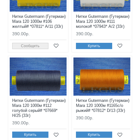
Нитки Gutermann (Гутерман)
Нитки Gutermann (Гутерман)
Mara 120 1000м #106
Mara 120 1000м #111
желтый# *07811* A/11 (33г)
молоко# *07943* A/2 (33г)
390.00р.
390.00р.
Сообщить
Купить
Нитки Gutermann (Гутерман)
Нитки Gutermann (Гутерман)
Mara 120 1000м #112
Mara 120 1000м #1165с/о
голубой серый# *07669*
рыжий# *07812* D/13 (33г)
H/25 (33г)
390.00р.
390.00р.
Купить
Купить