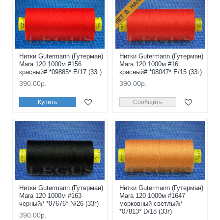
НЕТ В НАЛИЧИИ
Нитки Gutermann (Гутерман)
Нитки Gutermann (Гутерман)
Mara 120 1000м #156
Mara 120 1000м #16
красный# *09885* E/17 (33г)
красный# *08047* E/15 (33г)
390.00р.
390.00р.
Купить
Сообщить
Нитки Gutermann (Гутерман)
Нитки Gutermann (Гутерман)
Mara 120 1000м #163
Mara 120 1000м #1647
черный# *07676* N/26 (33г)
морковный светлый#
*07813* D/18 (33г)
390.00р.