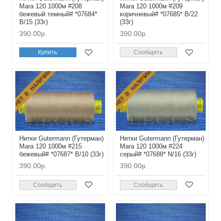
Mara 120 1000м #208
Mara 120 1000м #209
бежевый темный# *07684*
коричневый# *07685* B/22
B/15 (33г)
(33г)
390.00р.
390.00р.
Купить
Сообщить
НЕТ В НАЛИЧИИ
НЕТ В НАЛИЧИИ
Нитки Gutermann (Гутерман)
Нитки Gutermann (Гутерман)
Mara 120 1000м #215
Mara 120 1000м #224
бежевый# *07687* B/10 (33г)
серый# *07688* N/16 (33г)
390.00р.
390.00р.
Сообщить
Сообщить