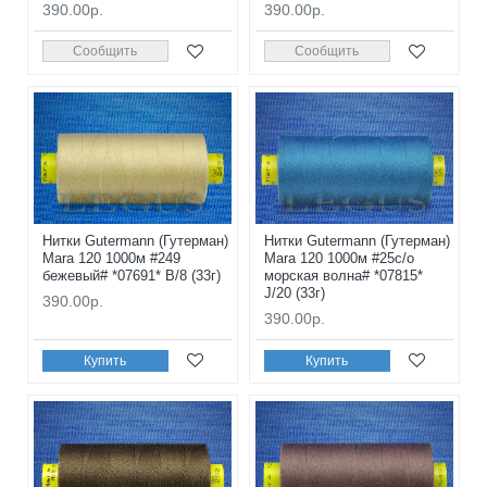
390.00р.
390.00р.
Сообщить
Сообщить
Нитки Gutermann (Гутерман)
Нитки Gutermann (Гутерман)
Mara 120 1000м #249
Mara 120 1000м #25с/о
бежевый# *07691* B/8 (33г)
морская волна# *07815*
J/20 (33г)
390.00р.
390.00р.
Купить
Купить