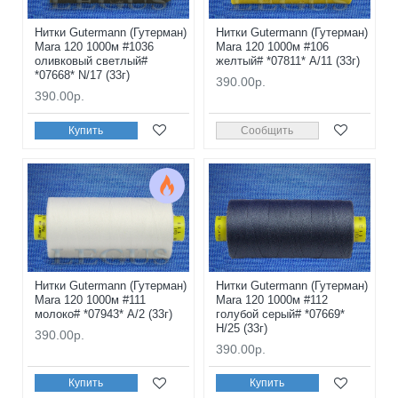
Нитки Gutermann (Гутерман)
Нитки Gutermann (Гутерман)
Mara 120 1000м #1036
Mara 120 1000м #106
оливковый светлый#
желтый# *07811* A/11 (33г)
*07668* N/17 (33г)
390.00р.
390.00р.
Купить
Сообщить
Нитки Gutermann (Гутерман)
Нитки Gutermann (Гутерман)
Mara 120 1000м #111
Mara 120 1000м #112
молоко# *07943* A/2 (33г)
голубой серый# *07669*
H/25 (33г)
390.00р.
390.00р.
Купить
Купить