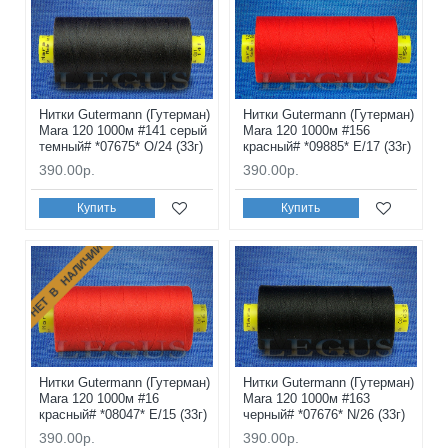
Нитки Gutermann (Гутерман)
Нитки Gutermann (Гутерман)
Mara 120 1000м #141 серый
Mara 120 1000м #156
темный# *07675* O/24 (33г)
красный# *09885* E/17 (33г)
390.00р.
390.00р.
Купить
Купить
НЕТ В НАЛИЧИИ
Нитки Gutermann (Гутерман)
Нитки Gutermann (Гутерман)
Mara 120 1000м #16
Mara 120 1000м #163
красный# *08047* E/15 (33г)
черный# *07676* N/26 (33г)
390.00р.
390.00р.