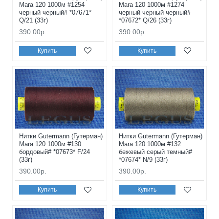
Mara 120 1000м #1254
Mara 120 1000м #1274
черный черный# *07671*
черный черный черный#
Q/21 (33г)
*07672* Q/26 (33г)
390.00р.
390.00р.
Купить
Купить
Нитки Gutermann (Гутерман)
Нитки Gutermann (Гутерман)
Mara 120 1000м #130
Mara 120 1000м #132
бордовый# *07673* F/24
бежевый серый темный#
(33г)
*07674* N/9 (33г)
390.00р.
390.00р.
Купить
Купить