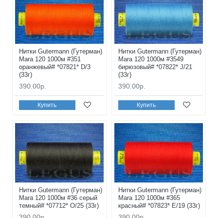
Нитки Gutermann (Гутерман)
Нитки Gutermann (Гутерман)
Mara 120 1000м #351
Mara 120 1000м #3549
оранжевый# *07821* D/3
бирюзовый# *07822* J/21
(33г)
(33г)
390.00р.
390.00р.
Купить
Купить
Нитки Gutermann (Гутерман)
Нитки Gutermann (Гутерман)
Mara 120 1000м #36 серый
Mara 120 1000м #365
темный# *07712* O/25 (33г)
красный# *07823* E/19 (33г)
390.00р.
390.00р.