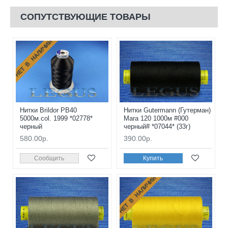
СОПУТСТВУЮЩИЕ ТОВАРЫ
НЕТ В НАЛИЧИИ
Нитки Brildor PB40
Нитки Gutermann (Гутерман)
5000м.col. 1999 *02778*
Mara 120 1000м #000
черный
черный# *07044* (33г)
580.00р.
390.00р.
Сообщить
Купить
НЕТ В НАЛИЧИИ