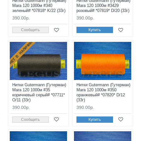
Нитки Gutermann (Гутерман)
Нитки Gutermann (Гутерман)
Mara 120 1000м #340
Mara 120 1000м #3429
зеленый# *07818* K/22 (33г)
розовый# *07819* D/20 (33г)
390.00р.
390.00р.
Сообщить
Купить
НЕТ В НАЛИЧИИ
Нитки Gutermann (Гутерман)
Нитки Gutermann (Гутерман)
Mara 120 1000м #35
Mara 120 1000м #350
коричневый серый# *07711*
оранжевый# *07820* D/12
O/11 (33г)
(33г)
390.00р.
390.00р.
Сообщить
Купить