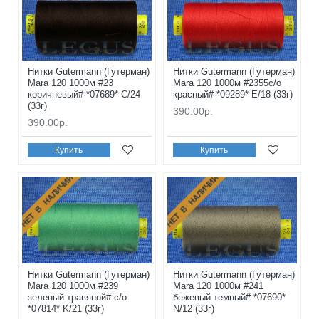
Нитки Gutermann (Гутерман)
Нитки Gutermann (Гутерман)
Mara 120 1000м #23
Mara 120 1000м #2355с/о
коричневый# *07689* C/24
красный# *09289* E/18 (33г)
(33г)
390.00р.
390.00р.
Купить
Купить
НЕТ В НАЛИЧИИ
НЕТ В НАЛИЧИИ
Нитки Gutermann (Гутерман)
Нитки Gutermann (Гутерман)
Mara 120 1000м #239
Mara 120 1000м #241
зеленый травяной# с/о
бежевый темный# *07690*
*07814* K/21 (33г)
N/12 (33г)