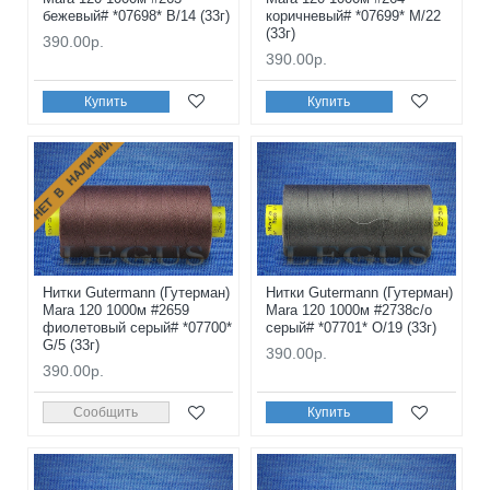
бежевый# *07698* B/14 (33г)
коричневый# *07699* M/22
(33г)
390.00р.
390.00р.
Купить
Купить
НЕТ В НАЛИЧИИ
Нитки Gutermann (Гутерман)
Нитки Gutermann (Гутерман)
Mara 120 1000м #2659
Mara 120 1000м #2738с/о
фиолетовый серый# *07700*
серый# *07701* O/19 (33г)
G/5 (33г)
390.00р.
390.00р.
Сообщить
Купить