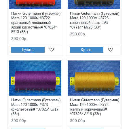
Нитки Gutermann (Гутерман)
Нитки Gutermann (Гутерман)
Mara 120 1000м #3722
Mara 120 1000м #3725
оранжевый лососевый
коричневый светлый#
яркий кислотный# *07824*
*07714* M/23 (33г)
E/13 (33г)
390.00р.
390.00р.
Купить
Купить
Нитки Gutermann (Гутерман)
Нитки Gutermann (Гутерман)
Mara 120 1000м #373
Mara 120 1000м #3772
фиолетовый# *07825* G/17
желтый коричневый#
(33г)
*07826* A/16 (33г)
390.00р.
390.00р.