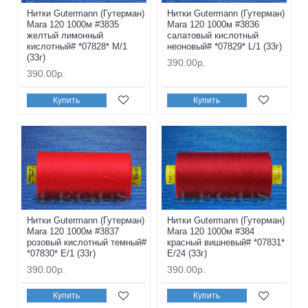
Нитки Gutermann (Гутерман)
Нитки Gutermann (Гутерман)
Mara 120 1000м #3835
Mara 120 1000м #3836
желтый лимонный
салатовый кислотный
кислотный# *07828* M/1
неоновый# *07829* L/1 (33г)
(33г)
390.00р.
390.00р.
Купить
Купить
Нитки Gutermann (Гутерман)
Нитки Gutermann (Гутерман)
Mara 120 1000м #3837
Mara 120 1000м #384
розовый кислотный темный#
красный вишневый# *07831*
*07830* E/1 (33г)
E/24 (33г)
390.00р.
390.00р.
Купить
Купить