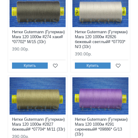
Нитки Gutermann (Гутерман)
Нитки Gutermann (Гутерман)
Mara 120 1000м #274 хаки#
Mara 120 1000м #2826
*07702* M/15 (33г)
бежевый светлый# *07703*
N/3 (33г)
390.00р.
390.00р.
Купить
Купить
Нитки Gutermann (Гутерман)
Нитки Gutermann (Гутерман)
Mara 120 1000м #2827
Mara 120 1000м #291
бежевый# *07704* M/11 (33г)
сиреневый# *09886* G/13
(33г)
390.00р.