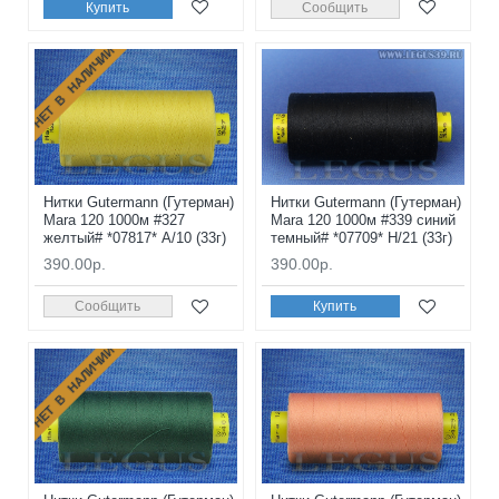
Купить
Сообщить
НЕТ В НАЛИЧИИ
Нитки Gutermann (Гутерман)
Нитки Gutermann (Гутерман)
Mara 120 1000м #327
Mara 120 1000м #339 синий
желтый# *07817* A/10 (33г)
темный# *07709* H/21 (33г)
390.00р.
390.00р.
Сообщить
Купить
НЕТ В НАЛИЧИИ