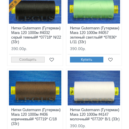
Нитки Gutermann (Гутерман)
Нитки Gutermann (Гутерман)
Mara 120 1000м #4032
Mara 120 1000м #4057
серый темный# *07718* N/22
зеленый светлый# *07836*
(33г)
L/11 (33г)
390.00р.
390.00р.
Сообщить
Купить
Нитки Gutermann (Гутерман)
Нитки Gutermann (Гутерман)
Mara 120 1000м #406
Mara 120 1000м #4147
коричневый# *07719* C/18
молочный# *07720* B/1 (33г)
(33г)
390.00р.