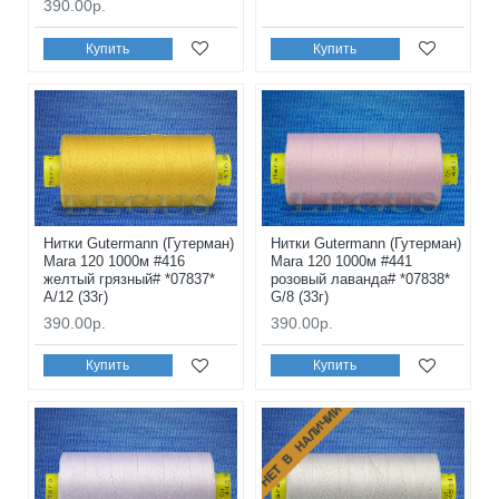
390.00р.
Купить
Купить
Нитки Gutermann (Гутерман)
Нитки Gutermann (Гутерман)
Mara 120 1000м #416
Mara 120 1000м #441
желтый грязный# *07837*
розовый лаванда# *07838*
A/12 (33г)
G/8 (33г)
390.00р.
390.00р.
Купить
Купить
НЕТ В НАЛИЧИИ