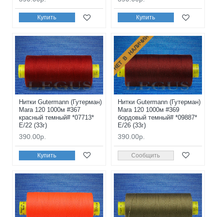
Купить
Купить
НЕТ В НАЛИЧИИ
Нитки Gutermann (Гутерман)
Нитки Gutermann (Гутерман)
Mara 120 1000м #367
Mara 120 1000м #369
красный темный# *07713*
бордовый темный# *09887*
E/22 (33г)
E/26 (33г)
390.00р.
390.00р.
Купить
Сообщить