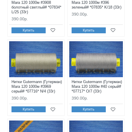
Mara 120 1000м #3908
Mara 120 1000м #396
болотный светлый# *07834*
зеленый# *07835* K/18 (33г)
L/25 (33г)
390.00р.
390.00р.
Купить
Купить
Нитки Gutermann (Гутерман)
Нитки Gutermann (Гутерман)
Mara 120 1000м #3969
Mara 120 1000м #40 серый#
серый# *07716* N/4 (33г)
*07717* O/7 (33г)
390.00р.
390.00р.
Купить
Купить
НЕТ В НАЛИЧИИ