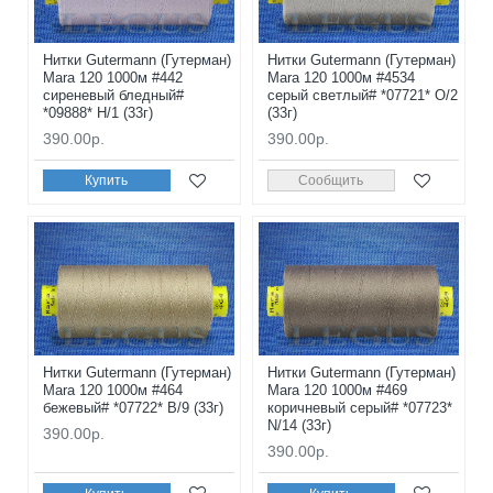
Нитки Gutermann (Гутерман)
Нитки Gutermann (Гутерман)
Mara 120 1000м #442
Mara 120 1000м #4534
сиреневый бледный#
серый светлый# *07721* O/2
*09888* H/1 (33г)
(33г)
390.00р.
390.00р.
Купить
Сообщить
Нитки Gutermann (Гутерман)
Нитки Gutermann (Гутерман)
Mara 120 1000м #464
Mara 120 1000м #469
бежевый# *07722* B/9 (33г)
коричневый серый# *07723*
N/14 (33г)
390.00р.
390.00р.