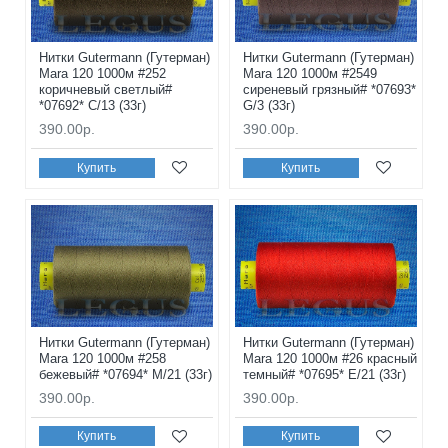
Нитки Gutermann (Гутерман)
Нитки Gutermann (Гутерман)
Mara 120 1000м #252
Mara 120 1000м #2549
коричневый светлый#
сиреневый грязный# *07693*
*07692* C/13 (33г)
G/3 (33г)
390.00р.
390.00р.
Купить
Купить
Нитки Gutermann (Гутерман)
Нитки Gutermann (Гутерман)
Mara 120 1000м #258
Mara 120 1000м #26 красный
бежевый# *07694* M/21 (33г)
темный# *07695* E/21 (33г)
390.00р.
390.00р.
Купить
Купить