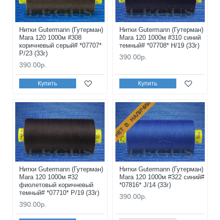
Нитки Gutermann (Гутерман)
Нитки Gutermann (Гутерман)
Mara 120 1000м #308
Mara 120 1000м #310 синий
коричневый серый# *07707*
темный# *07708* H/19 (33г)
P/23 (33г)
390.00р.
390.00р.
Купить
Купить
НЕТ В НАЛИЧИИ
Нитки Gutermann (Гутерман)
Нитки Gutermann (Гутерман)
Mara 120 1000м #32
Mara 120 1000м #322 синий#
фиолетовый коричневый
*07816* J/14 (33г)
темный# *07710* P/19 (33г)
390.00р.
390.00р.