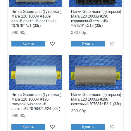
Нитки Gutermann (Гутерман)
Нитки Gutermann (Гутерман)
Mara 120 1000м #1889
Mara 120 1000м #190
серый светлый светлый#
коричневый темный#
*07678* N/1 (33г)
*07679* O/16 (33г)
390.00р.
390.00р.
Купить
Купить
Нитки Gutermann (Гутерман)
Нитки Gutermann (Гутерман)
Mara 120 1000м #195
Mara 120 1000м #198
голубой бирюзовый
бежевый# *07681* B/11 (33г)
светлый# *07680* J/24 (33г)
390.00р.
390.00р.
Купить
Купить