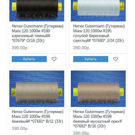
Нитки Gutermann (Гутерман)
Нитки Gutermann (Гутерман)
Mara 120 1000м #190
Mara 120 1000м #195
коричневый темный#
голубой бирюзовый
*07679* O/16 (33г)
светлый# *07680* J/24 (33г)
390.00р.
390.00р.
Купить
Купить
Нитки Gutermann (Гутерман)
Нитки Gutermann (Гутерман)
Mara 120 1000м #198
Mara 120 1000м #199
бежевый# *07681* B/11 (33г)
бежевый мускатный орех#
*07682* B/16 (33г)
390.00р.
390.00р.