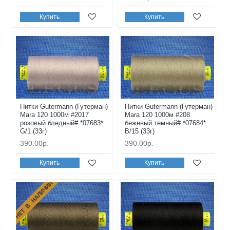
Купить
Купить
Нитки Gutermann (Гутерман)
Нитки Gutermann (Гутерман)
Mara 120 1000м #2017
Mara 120 1000м #208
розовый бледный# *07683*
бежевый темный# *07684*
G/1 (33г)
B/15 (33г)
390.00р.
390.00р.
Купить
Купить
НЕТ В НАЛИЧИИ