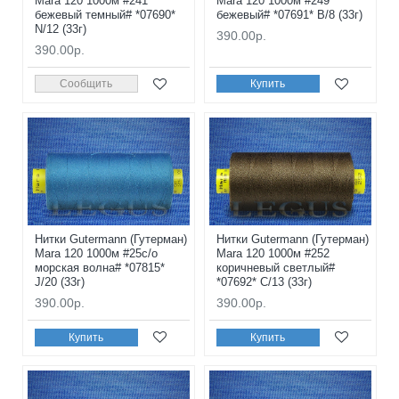
Mara 120 1000м #241
Mara 120 1000м #249
бежевый темный# *07690*
бежевый# *07691* B/8 (33г)
N/12 (33г)
390.00р.
390.00р.
Сообщить
Купить
Нитки Gutermann (Гутерман)
Нитки Gutermann (Гутерман)
Mara 120 1000м #25с/о
Mara 120 1000м #252
морская волна# *07815*
коричневый светлый#
J/20 (33г)
*07692* C/13 (33г)
390.00р.
390.00р.
Купить
Купить