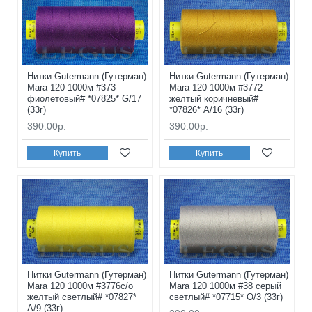
Нитки Gutermann (Гутерман)
Нитки Gutermann (Гутерман)
Mara 120 1000м #373
Mara 120 1000м #3772
фиолетовый# *07825* G/17
желтый коричневый#
(33г)
*07826* A/16 (33г)
390.00р.
390.00р.
Купить
Купить
Нитки Gutermann (Гутерман)
Нитки Gutermann (Гутерман)
Mara 120 1000м #3776с/о
Mara 120 1000м #38 серый
желтый светлый# *07827*
светлый# *07715* O/3 (33г)
A/9 (33г)