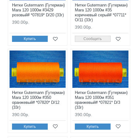
Нитки Gutermann (Гутерман)
Нитки Gutermann (Гутерман)
Mara 120 1000м #3429
Mara 120 1000м #35
розовый# *07819* D/20 (33г)
коричневый серый# *07711*
O/11 (33г)
390.00р.
390.00р.
Купить
Сообщить
Нитки Gutermann (Гутерман)
Нитки Gutermann (Гутерман)
Mara 120 1000м #350
Mara 120 1000м #351
оранжевый# *07820* D/12
оранжевый# *07821* D/3
(33г)
(33г)
390.00р.
390.00р.
Купить
Купить