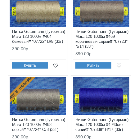
Нитки Gutermann (Гутерман)
Нитки Gutermann (Гутерман)
Mara 120 1000м #464
Mara 120 1000м #469
бежевый# *07722* B/9 (33г)
коричневый серый# *07723*
N/14 (33г)
390.00р.
390.00р.
Купить
Купить
НЕТ В НАЛИЧИИ
Нитки Gutermann (Гутерман)
Нитки Gutermann (Гутерман)
Mara 120 1000м #493
Mara 120 1000м #4943с/о
серый# *07724* O/8 (33г)
синий# *07839* H/17 (33г)
390.00р.
390.00р.