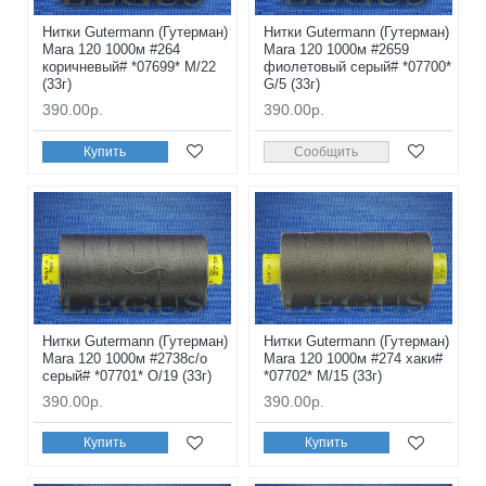
Нитки Gutermann (Гутерман)
Нитки Gutermann (Гутерман)
Mara 120 1000м #264
Mara 120 1000м #2659
коричневый# *07699* M/22
фиолетовый серый# *07700*
(33г)
G/5 (33г)
390.00р.
390.00р.
Купить
Сообщить
Нитки Gutermann (Гутерман)
Нитки Gutermann (Гутерман)
Mara 120 1000м #2738с/о
Mara 120 1000м #274 хаки#
серый# *07701* O/19 (33г)
*07702* M/15 (33г)
390.00р.
390.00р.
Купить
Купить