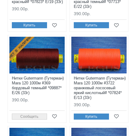
красный# *07823* E/19 (33г)
красный темный# *07713*
E/22 (33г)
390.00р.
390.00р.
Купить
Купить
НЕТ В НАЛИЧИИ
Нитки Gutermann (Гутерман)
Нитки Gutermann (Гутерман)
Mara 120 1000м #369
Mara 120 1000м #3722
бордовый темный# *09887*
оранжевый лососевый
E/26 (33г)
яркий кислотный# *07824*
E/13 (33г)
390.00р.
390.00р.
Сообщить
Купить