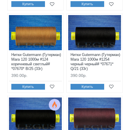
Купить
Купить
Нитки Gutermann (Гутерман)
Нитки Gutermann (Гутерман)
Mara 120 1000м #124
Mara 120 1000м #1254
коричневый светлый#
черный черный# *07671*
*07670* B/25 (33г)
Q/21 (33г)
390.00р.
390.00р.
Купить
Купить