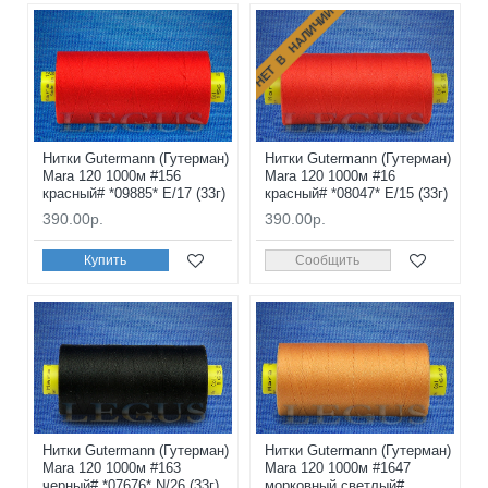
НЕТ В НАЛИЧИИ
Нитки Gutermann (Гутерман)
Нитки Gutermann (Гутерман)
Mara 120 1000м #156
Mara 120 1000м #16
красный# *09885* E/17 (33г)
красный# *08047* E/15 (33г)
390.00р.
390.00р.
Купить
Сообщить
Нитки Gutermann (Гутерман)
Нитки Gutermann (Гутерман)
Mara 120 1000м #163
Mara 120 1000м #1647
черный# *07676* N/26 (33г)
морковный светлый#