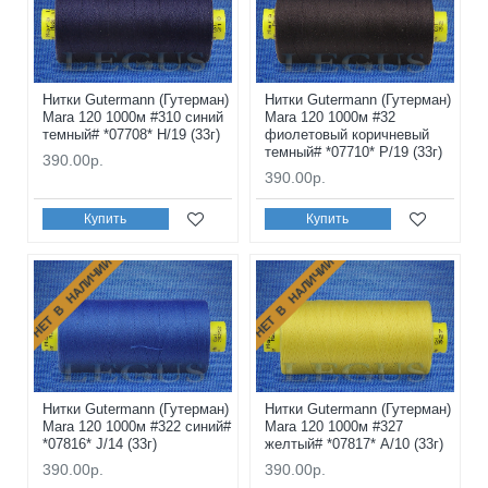
Нитки Gutermann (Гутерман)
Нитки Gutermann (Гутерман)
Mara 120 1000м #310 синий
Mara 120 1000м #32
темный# *07708* H/19 (33г)
фиолетовый коричневый
темный# *07710* P/19 (33г)
390.00р.
390.00р.
Купить
Купить
НЕТ В НАЛИЧИИ
НЕТ В НАЛИЧИИ
Нитки Gutermann (Гутерман)
Нитки Gutermann (Гутерман)
Mara 120 1000м #322 синий#
Mara 120 1000м #327
*07816* J/14 (33г)
желтый# *07817* A/10 (33г)
390.00р.
390.00р.