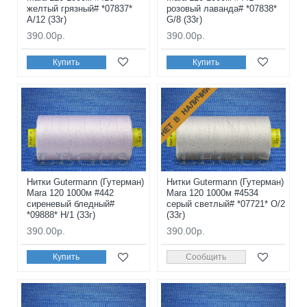
желтый грязный# *07837*
розовый лаванда# *07838*
A/12 (33г)
G/8 (33г)
390.00р.
390.00р.
Купить
Купить
НЕТ В НАЛИЧИИ
Нитки Gutermann (Гутерман)
Нитки Gutermann (Гутерман)
Mara 120 1000м #442
Mara 120 1000м #4534
сиреневый бледный#
серый светлый# *07721* O/2
*09888* H/1 (33г)
(33г)
390.00р.
390.00р.
Купить
Сообщить