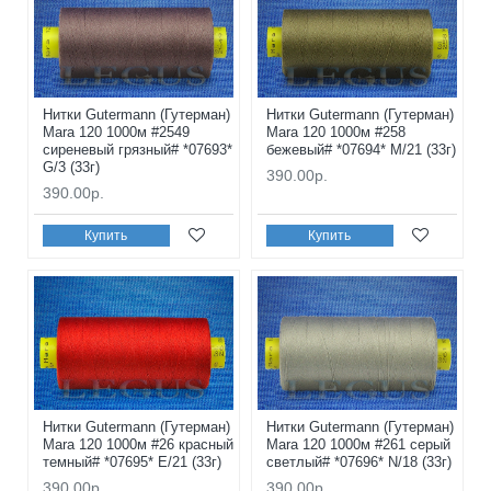
Нитки Gutermann (Гутерман)
Нитки Gutermann (Гутерман)
Mara 120 1000м #2549
Mara 120 1000м #258
сиреневый грязный# *07693*
бежевый# *07694* M/21 (33г)
G/3 (33г)
390.00р.
390.00р.
Купить
Купить
Нитки Gutermann (Гутерман)
Нитки Gutermann (Гутерман)
Mara 120 1000м #26 красный
Mara 120 1000м #261 серый
темный# *07695* E/21 (33г)
светлый# *07696* N/18 (33г)
390.00р.
390.00р.