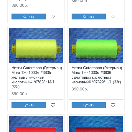
390.00р.
390.00р.
Купить
Купить
Нитки Gutermann (Гутерман)
Нитки Gutermann (Гутерман)
Mara 120 1000м #3835
Mara 120 1000м #3836
желтый лимонный
салатовый кислотный
кислотный# *07828* M/1
неоновый# *07829* L/1 (33г)
(33г)
390.00р.
390.00р.
Купить
Купить