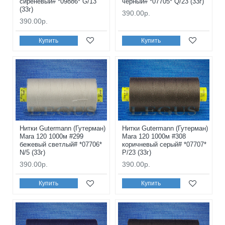
сиреневый# *09886* G/13
черный# *07705* Q/23 (33г)
(33г)
390.00р.
390.00р.
Купить
Купить
Нитки Gutermann (Гутерман)
Нитки Gutermann (Гутерман)
Mara 120 1000м #299
Mara 120 1000м #308
бежевый светлый# *07706*
коричневый серый# *07707*
N/5 (33г)
P/23 (33г)
390.00р.
390.00р.
Купить
Купить