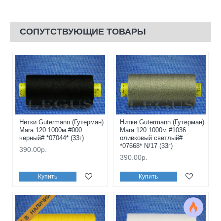
СОПУТСТВУЮЩИЕ ТОВАРЫ
Нитки Gutermann (Гутерман)
Нитки Gutermann (Гутерман)
Mara 120 1000м #000
Mara 120 1000м #1036
черный# *07044* (33г)
оливковый светлый#
*07668* N/17 (33г)
390.00р.
390.00р.
Купить
Купить
НЕТ В НАЛИЧИИ