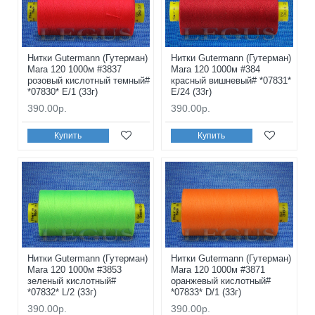
Нитки Gutermann (Гутерман)
Нитки Gutermann (Гутерман)
Mara 120 1000м #3837
Mara 120 1000м #384
розовый кислотный темный#
красный вишневый# *07831*
*07830* E/1 (33г)
E/24 (33г)
390.00р.
390.00р.
Купить
Купить
Нитки Gutermann (Гутерман)
Нитки Gutermann (Гутерман)
Mara 120 1000м #3853
Mara 120 1000м #3871
зеленый кислотный#
оранжевый кислотный#
*07832* L/2 (33г)
*07833* D/1 (33г)
390.00р.
390.00р.