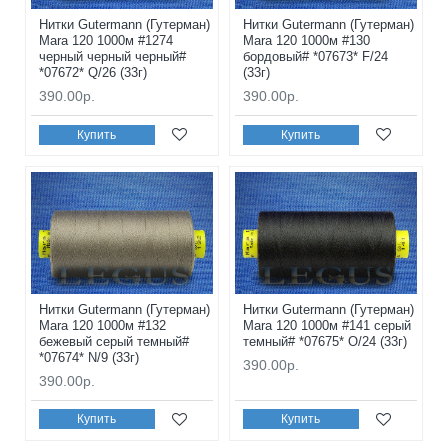
Нитки Gutermann (Гутерман)
Нитки Gutermann (Гутерман)
Mara 120 1000м #1274
Mara 120 1000м #130
черный черный черный#
бордовый# *07673* F/24
*07672* Q/26 (33г)
(33г)
390.00р.
390.00р.
Купить
Купить
Нитки Gutermann (Гутерман)
Нитки Gutermann (Гутерман)
Mara 120 1000м #132
Mara 120 1000м #141 серый
бежевый серый темный#
темный# *07675* O/24 (33г)
*07674* N/9 (33г)
390.00р.
390.00р.
Купить
Купить