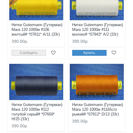
Нитки Gutermann (Гутерман)
Нитки Gutermann (Гутерман)
Mara 120 1000м #106
Mara 120 1000м #111
желтый# *07811* A/11 (33г)
молоко# *07943* A/2 (33г)
390.00р.
390.00р.
Сообщить
Купить
Нитки Gutermann (Гутерман)
Нитки Gutermann (Гутерман)
Mara 120 1000м #112
Mara 120 1000м #1165с/о
голубой серый# *07669*
рыжий# *07812* D/13 (33г)
H/25 (33г)
390.00р.
390.00р.