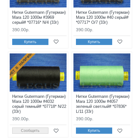
Нитки Gutermann (Гутерман)
Нитки Gutermann (Гутерман)
Mara 120 1000м #3969
Mara 120 1000м #40 серый#
серый# *07716* N/4 (33г)
*07717* O/7 (33г)
390.00р.
390.00р.
Купить
Купить
НЕТ В НАЛИЧИИ
Нитки Gutermann (Гутерман)
Нитки Gutermann (Гутерман)
Mara 120 1000м #4032
Mara 120 1000м #4057
серый темный# *07718* N/22
зеленый светлый# *07836*
(33г)
L/11 (33г)
390.00р.
390.00р.
Сообщить
Купить