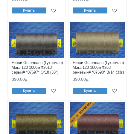
Купить
Купить
Нитки Gutermann (Гутерман)
Нитки Gutermann (Гутерман)
Mara 120 1000м #2613
Mara 120 1000м #263
серый# *07697* O/18 (33г)
бежевый# *07698* B/14 (33г)
390.00р.
390.00р.
Купить
Купить
НЕТ В НАЛИЧИИ