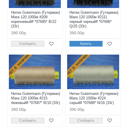
Нитки Gutermann (Гутерман)
Нитки Gutermann (Гутерман)
Mara 120 1000м #209
Mara 120 1000м #2111
коричневый# *07685* B/22
черный черный# *07686*
(33г)
Q/25 (33г)
390.00р.
390.00р.
Сообщить
Купить
НЕТ В НАЛИЧИИ
НЕТ В НАЛИЧИИ
Нитки Gutermann (Гутерман)
Нитки Gutermann (Гутерман)
Mara 120 1000м #215
Mara 120 1000м #224
бежевый# *07687* B/10 (33г)
серый# *07688* N/16 (33г)
390.00р.
390.00р.
Сообщить
Сообщить