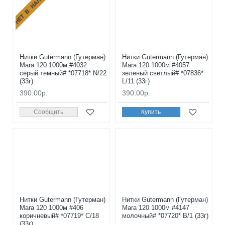
НЕТ В НАЛИЧИИ
Нитки Gutermann (Гутерман)
Нитки Gutermann (Гутерман)
Mara 120 1000м #4032
Mara 120 1000м #4057
серый темный# *07718* N/22
зеленый светлый# *07836*
(33г)
L/11 (33г)
390.00р.
390.00р.
Сообщить
Купить
Нитки Gutermann (Гутерман)
Нитки Gutermann (Гутерман)
Mara 120 1000м #406
Mara 120 1000м #4147
коричневый# *07719* C/18
молочный# *07720* B/1 (33г)
(33г)