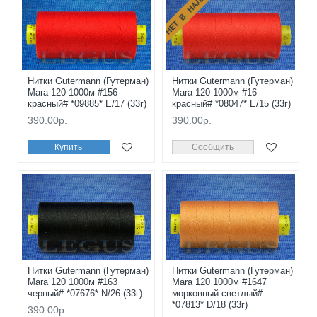
НЕТ В НАЛИЧИИ
Нитки Gutermann (Гутерман)
Нитки Gutermann (Гутерман)
Mara 120 1000м #156
Mara 120 1000м #16
красный# *09885* E/17 (33г)
красный# *08047* E/15 (33г)
390.00р.
390.00р.
Купить
Сообщить
Нитки Gutermann (Гутерман)
Нитки Gutermann (Гутерман)
Mara 120 1000м #163
Mara 120 1000м #1647
черный# *07676* N/26 (33г)
морковный светлый#
*07813* D/18 (33г)
390.00р.