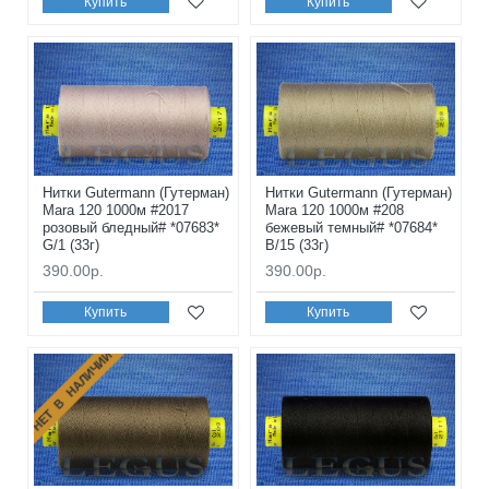
Купить
Купить
Нитки Gutermann (Гутерман)
Нитки Gutermann (Гутерман)
Mara 120 1000м #2017
Mara 120 1000м #208
розовый бледный# *07683*
бежевый темный# *07684*
G/1 (33г)
B/15 (33г)
390.00р.
390.00р.
Купить
Купить
НЕТ В НАЛИЧИИ