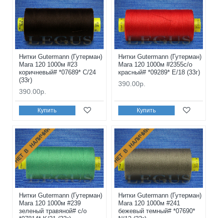
Нитки Gutermann (Гутерман)
Нитки Gutermann (Гутерман)
Mara 120 1000м #23
Mara 120 1000м #2355с/о
коричневый# *07689* C/24
красный# *09289* E/18 (33г)
(33г)
390.00р.
390.00р.
Купить
Купить
НЕТ В НАЛИЧИИ
НЕТ В НАЛИЧИИ
Нитки Gutermann (Гутерман)
Нитки Gutermann (Гутерман)
Mara 120 1000м #239
Mara 120 1000м #241
зеленый травяной# с/о
бежевый темный# *07690*