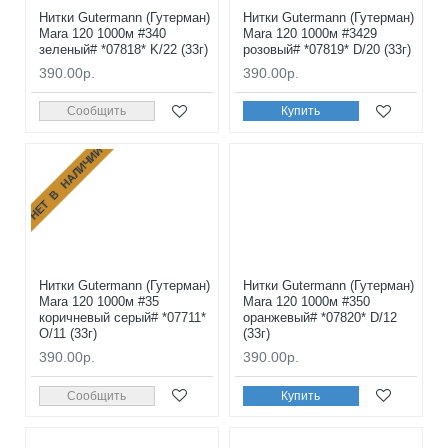
Нитки Gutermann (Гутерман)
Нитки Gutermann (Гутерман)
Mara 120 1000м #340
Mara 120 1000м #3429
зеленый# *07818* K/22 (33г)
розовый# *07819* D/20 (33г)
390.00р.
390.00р.
Сообщить
Купить
НЕТ В НАЛИЧИИ
Нитки Gutermann (Гутерман)
Нитки Gutermann (Гутерман)
Mara 120 1000м #35
Mara 120 1000м #350
коричневый серый# *07711*
оранжевый# *07820* D/12
O/11 (33г)
(33г)
390.00р.
390.00р.
Сообщить
Купить