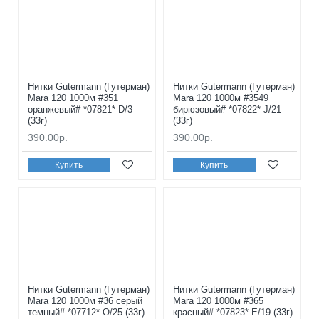
Нитки Gutermann (Гутерман)
Нитки Gutermann (Гутерман)
Mara 120 1000м #351
Mara 120 1000м #3549
оранжевый# *07821* D/3
бирюзовый# *07822* J/21
(33г)
(33г)
390.00р.
390.00р.
Купить
Купить
Нитки Gutermann (Гутерман)
Нитки Gutermann (Гутерман)
Mara 120 1000м #36 серый
Mara 120 1000м #365
темный# *07712* O/25 (33г)
красный# *07823* E/19 (33г)