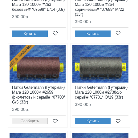
Mara 120 1000м #263
Mara 120 1000м #264
бежевый# *07698* B/14 (33г)
коричневый# *07699* M/22
(33г)
390.00р.
390.00р.
Купить
Купить
НЕТ В НАЛИЧИИ
Нитки Gutermann (Гутерман)
Нитки Gutermann (Гутерман)
Mara 120 1000м #2659
Mara 120 1000м #2738с/о
фиолетовый серый# *07700*
серый# *07701* O/19 (33г)
G/5 (33г)
390.00р.
390.00р.
Сообщить
Купить