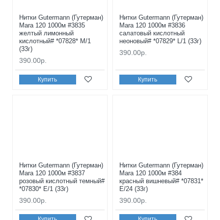
Нитки Gutermann (Гутерман)
Нитки Gutermann (Гутерман)
Mara 120 1000м #3835
Mara 120 1000м #3836
желтый лимонный
салатовый кислотный
кислотный# *07828* M/1
неоновый# *07829* L/1 (33г)
(33г)
390.00р.
390.00р.
Купить
Купить
Нитки Gutermann (Гутерман)
Нитки Gutermann (Гутерман)
Mara 120 1000м #3837
Mara 120 1000м #384
розовый кислотный темный#
красный вишневый# *07831*
*07830* E/1 (33г)
E/24 (33г)
390.00р.
390.00р.
Купить
Купить