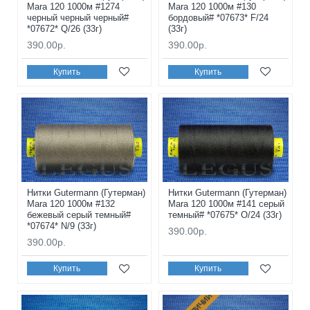
Mara 120 1000м #1274
Mara 120 1000м #130
черный черный черный#
бордовый# *07673* F/24
*07672* Q/26 (33г)
(33г)
390.00р.
390.00р.
Купить
Купить
Нитки Gutermann (Гутерман)
Нитки Gutermann (Гутерман)
Mara 120 1000м #132
Mara 120 1000м #141 серый
бежевый серый темный#
темный# *07675* O/24 (33г)
*07674* N/9 (33г)
390.00р.
390.00р.
Купить
Купить