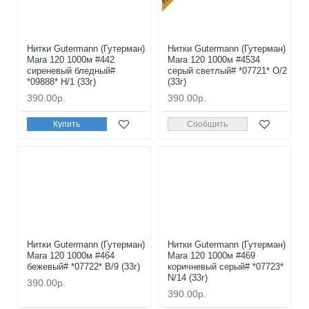
Нитки Gutermann (Гутерман)
Нитки Gutermann (Гутерман)
Mara 120 1000м #442
Mara 120 1000м #4534
сиреневый бледный#
серый светлый# *07721* O/2
*09888* H/1 (33г)
(33г)
390.00р.
390.00р.
Купить
Сообщить
Нитки Gutermann (Гутерман)
Нитки Gutermann (Гутерман)
Mara 120 1000м #464
Mara 120 1000м #469
бежевый# *07722* B/9 (33г)
коричневый серый# *07723*
N/14 (33г)
390.00р.
390.00р.