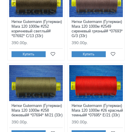
Нитки Gutermann (Гутерман)
Нитки Gutermann (Гутерман)
Mara 120 1000м #252
Mara 120 1000м #2549
коричневый светлый#
сиреневый грязный# *07693*
*07692* C/13 (33г)
G/3 (33г)
390.00р.
390.00р.
Купить
Купить
Нитки Gutermann (Гутерман)
Нитки Gutermann (Гутерман)
Mara 120 1000м #258
Mara 120 1000м #26 красный
бежевый# *07694* M/21 (33г)
темный# *07695* E/21 (33г)
390.00р.
390.00р.