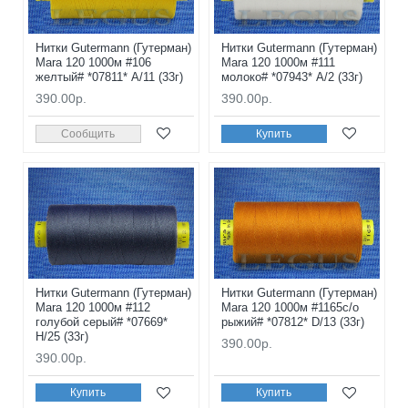
Нитки Gutermann (Гутерман)
Нитки Gutermann (Гутерман)
Mara 120 1000м #106
Mara 120 1000м #111
желтый# *07811* A/11 (33г)
молоко# *07943* A/2 (33г)
390.00р.
390.00р.
Сообщить
Купить
Нитки Gutermann (Гутерман)
Нитки Gutermann (Гутерман)
Mara 120 1000м #112
Mara 120 1000м #1165с/о
голубой серый# *07669*
рыжий# *07812* D/13 (33г)
H/25 (33г)
390.00р.
390.00р.
Купить
Купить