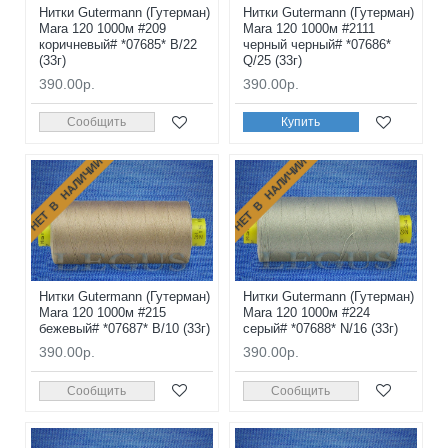
Нитки Gutermann (Гутерман)
Нитки Gutermann (Гутерман)
Mara 120 1000м #209
Mara 120 1000м #2111
коричневый# *07685* B/22
черный черный# *07686*
(33г)
Q/25 (33г)
390.00р.
390.00р.
Сообщить
Купить
НЕТ В НАЛИЧИИ
НЕТ В НАЛИЧИИ
Нитки Gutermann (Гутерман)
Нитки Gutermann (Гутерман)
Mara 120 1000м #215
Mara 120 1000м #224
бежевый# *07687* B/10 (33г)
серый# *07688* N/16 (33г)
390.00р.
390.00р.
Сообщить
Сообщить