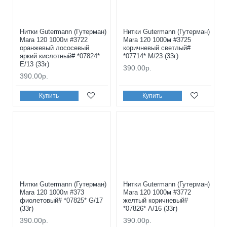
Нитки Gutermann (Гутерман)
Нитки Gutermann (Гутерман)
Mara 120 1000м #3722
Mara 120 1000м #3725
оранжевый лососевый
коричневый светлый#
яркий кислотный# *07824*
*07714* M/23 (33г)
E/13 (33г)
390.00р.
390.00р.
Купить
Купить
Нитки Gutermann (Гутерман)
Нитки Gutermann (Гутерман)
Mara 120 1000м #373
Mara 120 1000м #3772
фиолетовый# *07825* G/17
желтый коричневый#
(33г)
*07826* A/16 (33г)
390.00р.
390.00р.