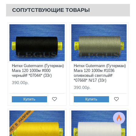
СОПУТСТВУЮЩИЕ ТОВАРЫ
Нитки Gutermann (Гутерман)
Нитки Gutermann (Гутерман)
Mara 120 1000м #000
Mara 120 1000м #1036
черный# *07044* (33г)
оливковый светлый#
*07668* N/17 (33г)
390.00р.
390.00р.
Купить
Купить
НЕТ В НАЛИЧИИ