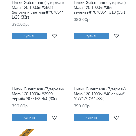
Нитки Gutermann (Гутерман)
Нитки Gutermann (Гутерман)
Mara 120 1000м #3908
Mara 120 1000м #396
болотный светлый# *07834*
зеленый# *07835* K/18 (33г)
L/25 (33г)
390.00р.
390.00р.
Купить
Купить
Нитки Gutermann (Гутерман)
Нитки Gutermann (Гутерман)
Mara 120 1000м #3969
Mara 120 1000м #40 серый#
серый# *07716* N/4 (33г)
*07717* O/7 (33г)
390.00р.
390.00р.
Купить
Купить