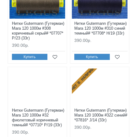
Нитки Gutermann (Гутерман)
Нитки Gutermann (Гутерман)
Mara 120 1000м #308
Mara 120 1000м #310 синий
коричневый серый# *07707*
темный# *07708* H/19 (33г)
P/23 (33г)
390.00р.
390.00р.
Купить
Купить
НЕТ В НАЛИЧИИ
Нитки Gutermann (Гутерман)
Нитки Gutermann (Гутерман)
Mara 120 1000м #32
Mara 120 1000м #322 синий#
фиолетовый коричневый
*07816* J/14 (33г)
темный# *07710* P/19 (33г)
390.00р.
390.00р.