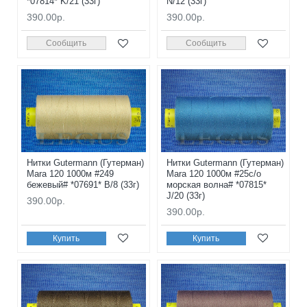
*07814* K/21 (33г)
N/12 (33г)
390.00р.
390.00р.
Сообщить
Сообщить
Нитки Gutermann (Гутерман)
Нитки Gutermann (Гутерман)
Mara 120 1000м #249
Mara 120 1000м #25с/о
бежевый# *07691* B/8 (33г)
морская волна# *07815*
J/20 (33г)
390.00р.
390.00р.
Купить
Купить