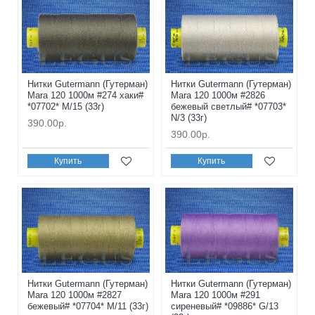
Нитки Gutermann (Гутерман)
Нитки Gutermann (Гутерман)
Mara 120 1000м #274 хаки#
Mara 120 1000м #2826
*07702* M/15 (33г)
бежевый светлый# *07703*
N/3 (33г)
390.00р.
390.00р.
Купить
Купить
Нитки Gutermann (Гутерман)
Нитки Gutermann (Гутерман)
Mara 120 1000м #2827
Mara 120 1000м #291
бежевый# *07704* M/11 (33г)
сиреневый# *09886* G/13