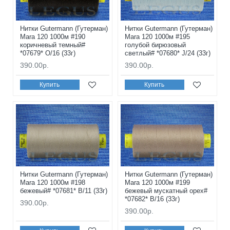
Нитки Gutermann (Гутерман)
Нитки Gutermann (Гутерман)
Mara 120 1000м #190
Mara 120 1000м #195
коричневый темный#
голубой бирюзовый
*07679* O/16 (33г)
светлый# *07680* J/24 (33г)
390.00р.
390.00р.
Купить
Купить
Нитки Gutermann (Гутерман)
Нитки Gutermann (Гутерман)
Mara 120 1000м #198
Mara 120 1000м #199
бежевый# *07681* B/11 (33г)
бежевый мускатный орех#
*07682* B/16 (33г)
390.00р.
390.00р.