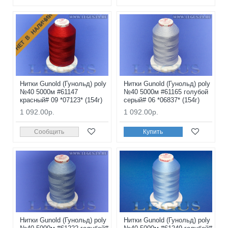
НЕТ В НАЛИЧИИ
Нитки Gunold (Гунольд) poly
Нитки Gunold (Гунольд) poly
№40 5000м #61147
№40 5000м #61165 голубой
красный# 09 *07123* (154г)
серый# 06 *06837* (154г)
1 092.00р.
1 092.00р.
Сообщить
Купить
Нитки Gunold (Гунольд) poly
Нитки Gunold (Гунольд) poly