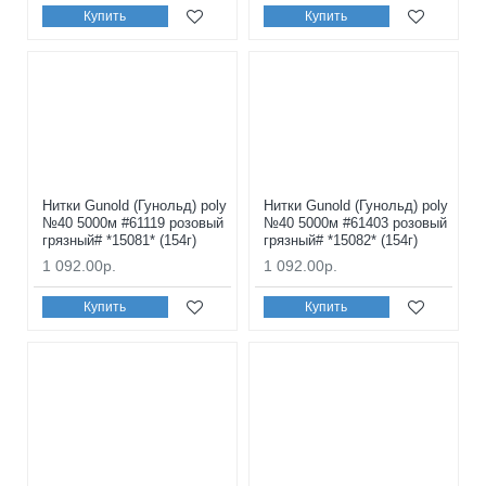
Купить
Купить
Нитки Gunold (Гунольд) poly
Нитки Gunold (Гунольд) poly
№40 5000м #61119 розовый
№40 5000м #61403 розовый
грязный# *15081* (154г)
грязный# *15082* (154г)
1 092.00р.
1 092.00р.
Купить
Купить