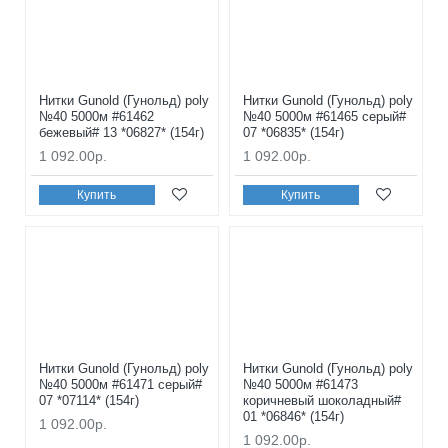
Нитки Gunold (Гунольд) poly
Нитки Gunold (Гунольд) poly
№40 5000м #61462
№40 5000м #61465 серый#
бежевый# 13 *06827* (154г)
07 *06835* (154г)
1 092.00р.
1 092.00р.
Купить
Купить
Нитки Gunold (Гунольд) poly
Нитки Gunold (Гунольд) poly
№40 5000м #61471 серый#
№40 5000м #61473
07 *07114* (154г)
коричневый шоколадный#
01 *06846* (154г)
1 092.00р.
1 092.00р.