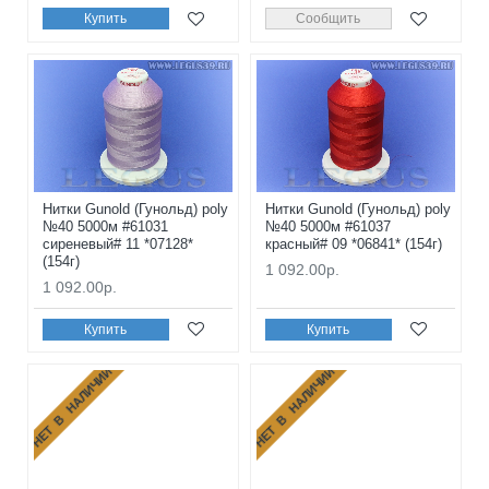
Купить
Сообщить
Нитки Gunold (Гунольд) poly
Нитки Gunold (Гунольд) poly
№40 5000м #61031
№40 5000м #61037
сиреневый# 11 *07128*
красный# 09 *06841* (154г)
(154г)
1 092.00р.
1 092.00р.
Купить
Купить
НЕТ В НАЛИЧИИ
НЕТ В НАЛИЧИИ