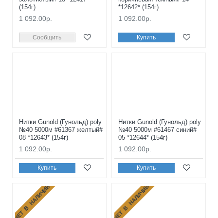
(154г)
*12642* (154г)
1 092.00р.
1 092.00р.
Сообщить
Купить
Нитки Gunold (Гунольд) poly
Нитки Gunold (Гунольд) poly
№40 5000м #61367 желтый#
№40 5000м #61467 синий#
08 *12643* (154г)
05 *12644* (154г)
1 092.00р.
1 092.00р.
Купить
Купить
НЕТ В НАЛИЧИИ
НЕТ В НАЛИЧИИ