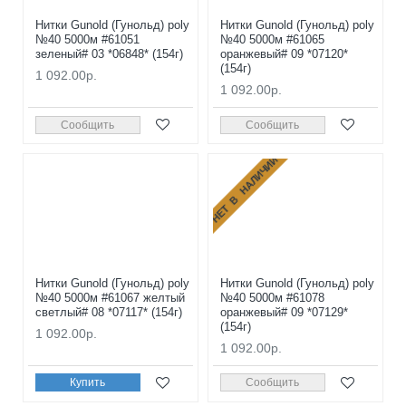
Нитки Gunold (Гунольд) poly
Нитки Gunold (Гунольд) poly
№40 5000м #61051
№40 5000м #61065
зеленый# 03 *06848* (154г)
оранжевый# 09 *07120*
(154г)
1 092.00р.
1 092.00р.
Сообщить
Сообщить
НЕТ В НАЛИЧИИ
Нитки Gunold (Гунольд) poly
Нитки Gunold (Гунольд) poly
№40 5000м #61067 желтый
№40 5000м #61078
светлый# 08 *07117* (154г)
оранжевый# 09 *07129*
(154г)
1 092.00р.
1 092.00р.
Купить
Сообщить