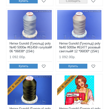
Купить
Сообщить
Нитки Gunold (Гунольд) poly
Нитки Gunold (Гунольд) poly
№40 5000м #61459 голубой#
№40 5000м #61477 розовый
06 *06838* (154г)
светлый# 12 *06830* (154г)
1 092.00р.
1 092.00р.
Купить
Купить
НЕТ В НАЛИЧИИ
НЕТ В НАЛИЧИИ
Нитки Gunold (Гунольд) poly
Нитки Gunold (Гунольд) poly