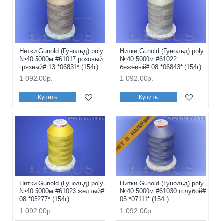
Нитки Gunold (Гунольд) poly
Нитки Gunold (Гунольд) poly
№40 5000м #61017 розовый
№40 5000м #61022
грязный# 13 *06831* (154г)
бежевый# 08 *06843* (154г)
1 092.00р.
1 092.00р.
Купить
Купить
НЕТ В НАЛИЧИИ
Нитки Gunold (Гунольд) poly
Нитки Gunold (Гунольд) poly
№40 5000м #61023 желтый#
№40 5000м #61030 голубой#
08 *05277* (154г)
05 *07111* (154г)
1 092.00р.
1 092.00р.