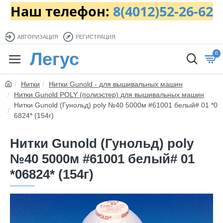
Наш телефон:
8(4012)52-26-62
АВТОРИЗАЦИЯ
РЕГИСТРАЦИЯ
Легус
0
Нитки
Нитки Gunold - для вышивальных машин
Нитки Gunold POLY (полиэстер) для вышивальных машин
Нитки Gunold (Гунольд) poly №40 5000м #61001 белый# 01 *0
6824* (154г)
Нитки Gunold (Гунольд) poly
№40 5000м #61001 белый# 01
*06824* (154г)