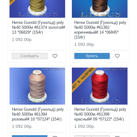
Нитки Gunold (Гунольд) poly
Нитки Gunold (Гунольд) poly
№40 5000м #61374 золотой#
№40 5000м #61382
13 *06829* (154г)
коричневый# 14 *06845*
(154г)
1 092.00р.
1 092.00р.
Сообщить
Купить
НЕТ В НАЛИЧИИ
Нитки Gunold (Гунольд) poly
Нитки Gunold (Гунольд) poly
№40 5000м #61394
№40 5000м #61398
розовый# 10 *07124* (154г)
красный# 09 *07122* (154г)
1 092.00р.
1 092.00р.