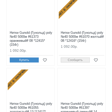
НЕТ В НАЛИЧИИ
Нитки Gunold (Гунольд) poly
Нитки Gunold (Гунольд) poly
№40 5000м #61373
№40 5000м #61070 желтый#
оранжевый# 08 *12415*
08 *12416* (154г)
(154г)
1 092.00р.
1 092.00р.
Купить
Сообщить
НЕТ В НАЛИЧИИ
Нитки Gunold (Гунольд) poly
Нитки Gunold (Гунольд) poly
№40 5000м #61055
№40 5000м #61397
золотистый# 13 *12417*
коричневый темный# 14