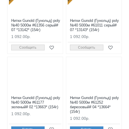
Нитки Gunold (Гунольд) poly
Нитки Gunold (Гунольд) poly
№40 5000м #61356 серый#
№40 5000м #61011 серый#
07 *13142* (154г)
07 *13143* (154г)
1 092.00р.
1 092.00р.
Сообщить
Сообщить
Нитки Gunold (Гунольд) poly
Нитки Gunold (Гунольд) poly
№40 5000м #61177
№40 5000м #61252
зеленый# 02 *13663* (154г)
бирюзовый# 04 *13664*
(154г)
1 092.00р.
1 092.00р.