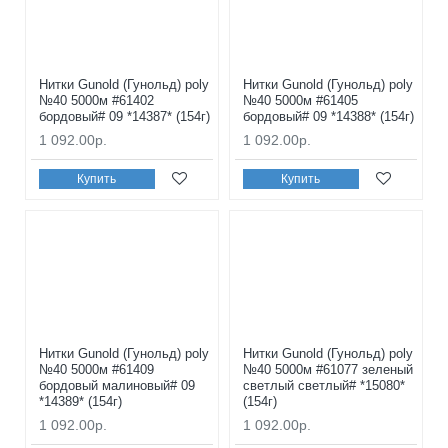
Нитки Gunold (Гунольд) poly
Нитки Gunold (Гунольд) poly
№40 5000м #61402
№40 5000м #61405
бордовый# 09 *14387* (154г)
бордовый# 09 *14388* (154г)
1 092.00р.
1 092.00р.
Купить
Купить
Нитки Gunold (Гунольд) poly
Нитки Gunold (Гунольд) poly
№40 5000м #61409
№40 5000м #61077 зеленый
бордовый малиновый# 09
светлый светлый# *15080*
*14389* (154г)
(154г)
1 092.00р.
1 092.00р.