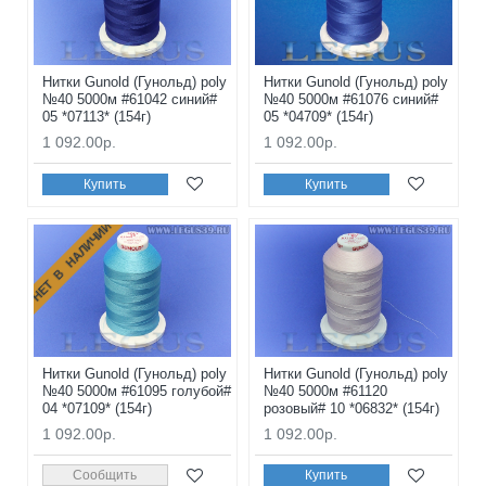
Нитки Gunold (Гунольд) poly
Нитки Gunold (Гунольд) poly
№40 5000м #61042 синий#
№40 5000м #61076 синий#
05 *07113* (154г)
05 *04709* (154г)
1 092.00р.
1 092.00р.
Купить
Купить
НЕТ В НАЛИЧИИ
Нитки Gunold (Гунольд) poly
Нитки Gunold (Гунольд) poly
№40 5000м #61095 голубой#
№40 5000м #61120
04 *07109* (154г)
розовый# 10 *06832* (154г)
1 092.00р.
1 092.00р.
Сообщить
Купить