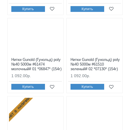
Купить
Купить
Нитки Gunold (Гунольд) poly
Нитки Gunold (Гунольд) poly
№40 5000м #61474
№40 5000м #61510
молочный# 01 *06847* (154г)
зеленый# 02 *07130* (154г)
1 092.00р.
1 092.00р.
Купить
Купить
НЕТ В НАЛИЧИИ