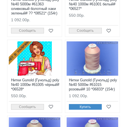
№40 5000м #61363
№40 1000м #61001 белый#
оливковый болотный хаки
*06527*
зеленый# ?? *08521* (154г)
550.00р.
1 092.00р.
Сообщить
Сообщить
НЕТ В НАЛИЧИИ
Нитки Gunold (Гунольд) poly
Нитки Gunold (Гунольд) poly
№40 1000м #61005 чёрный#
№40 5000м #61015
*06528*
розовый# 10 *06833* (154г)
550.00р.
1 092.00р.
Сообщить
Купить