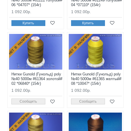
№40 5000м #61222 голубой#
№40 5000м #61249 голубой#
06 *04707* (154г)
04 *07110* (154г)
1 092.00р.
1 092.00р.
Купить
Купить
НЕТ В НАЛИЧИИ
НЕТ В НАЛИЧИИ
Нитки Gunold (Гунольд) poly
Нитки Gunold (Гунольд) poly
№40 5000м #61364 золотой#
№40 5000м #61365 желтый#
02 *06840* (154г)
08 *10047* (154г)
1 092.00р.
1 092.00р.
Сообщить
Сообщить
НЕТ В НАЛИЧИИ