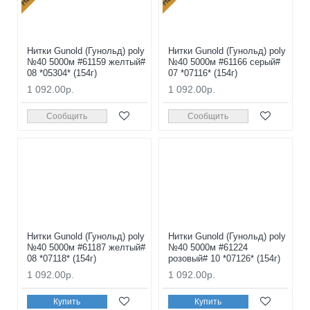
Нитки Gunold (Гунольд) poly
Нитки Gunold (Гунольд) poly
№40 5000м #61159 желтый#
№40 5000м #61166 серый#
08 *05304* (154г)
07 *07116* (154г)
1 092.00р.
1 092.00р.
Сообщить
Сообщить
Нитки Gunold (Гунольд) poly
Нитки Gunold (Гунольд) poly
№40 5000м #61187 желтый#
№40 5000м #61224
08 *07118* (154г)
розовый# 10 *07126* (154г)
1 092.00р.
1 092.00р.
Купить
Купить