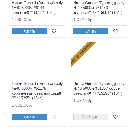
Нитки Gunold (Гунольд) poly
Нитки Gunold (Гунольд) poly
№40 5000м #61442
№40 5000м #61443
зеленый# *15083* (154г)
зеленый# ?? *15084* (154г)
1 092.00р.
1 092.00р.
Купить
Купить
НЕТ В НАЛИЧИИ
Нитки Gunold (Гунольд) poly
Нитки Gunold (Гунольд) poly
№40 5000м #61179
№40 5000м #61357 серый
коричневый светлый хаки#
светлый# ?? *15296* (154г)
?? *15295* (154г)
1 092.00р.
1 092.00р.
Купить
Сообщить