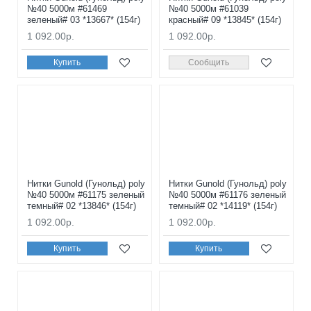
№40 5000м #61469
№40 5000м #61039
зеленый# 03 *13667* (154г)
красный# 09 *13845* (154г)
1 092.00р.
1 092.00р.
Купить
Сообщить
Нитки Gunold (Гунольд) poly
Нитки Gunold (Гунольд) poly
№40 5000м #61175 зеленый
№40 5000м #61176 зеленый
темный# 02 *13846* (154г)
темный# 02 *14119* (154г)
1 092.00р.
1 092.00р.
Купить
Купить