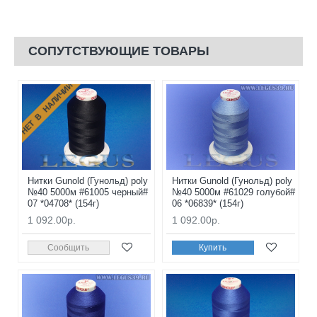
СОПУТСТВУЮЩИЕ ТОВАРЫ
НЕТ В НАЛИЧИИ
Нитки Gunold (Гунольд) poly
Нитки Gunold (Гунольд) poly
№40 5000м #61005 черный#
№40 5000м #61029 голубой#
07 *04708* (154г)
06 *06839* (154г)
1 092.00р.
1 092.00р.
Сообщить
Купить