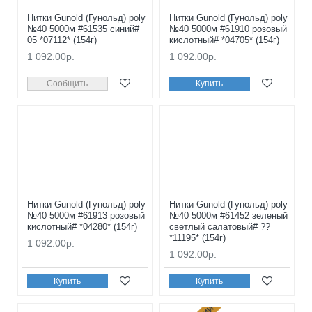
Нитки Gunold (Гунольд) poly
Нитки Gunold (Гунольд) poly
№40 5000м #61535 синий#
№40 5000м #61910 розовый
05 *07112* (154г)
кислотный# *04705* (154г)
1 092.00р.
1 092.00р.
Сообщить
Купить
Нитки Gunold (Гунольд) poly
Нитки Gunold (Гунольд) poly
№40 5000м #61913 розовый
№40 5000м #61452 зеленый
кислотный# *04280* (154г)
светлый салатовый# ??
*11195* (154г)
1 092.00р.
1 092.00р.
Купить
Купить