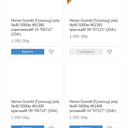
Нитки Gunold (Гунольд) poly
Нитки Gunold (Гунольд) poly
№40 5000м #61386
№40 5000м #61393
коричневый# 14 *04712*
красный# 09 *07121* (154г)
(154г)
1 092.00р.
1 092.00р.
Купить
Сообщить
Нитки Gunold (Гунольд) poly
Нитки Gunold (Гунольд) poly
№40 5000м #61400
№40 5000м #61406
красный# 09 *04714* (154г)
розовый# 10 *07127* (154г)
1 092.00р.
1 092.00р.