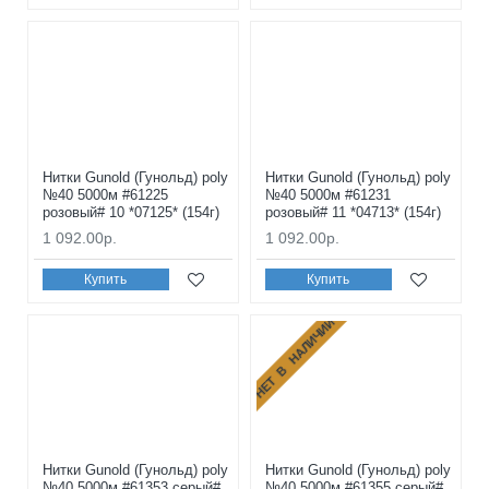
Нитки Gunold (Гунольд) poly
Нитки Gunold (Гунольд) poly
№40 5000м #61225
№40 5000м #61231
розовый# 10 *07125* (154г)
розовый# 11 *04713* (154г)
1 092.00р.
1 092.00р.
Купить
Купить
НЕТ В НАЛИЧИИ
Нитки Gunold (Гунольд) poly
Нитки Gunold (Гунольд) poly
№40 5000м #61353 серый#
№40 5000м #61355 серый#