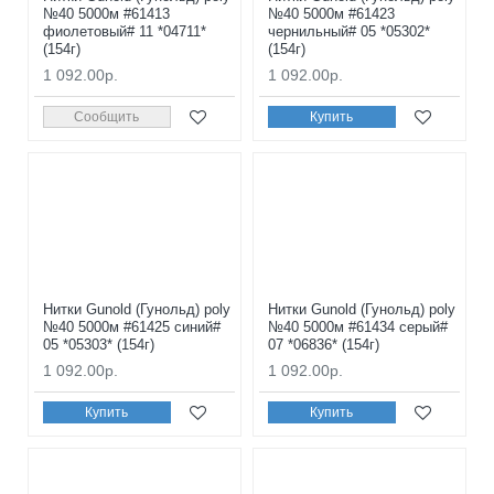
№40 5000м #61413
№40 5000м #61423
фиолетовый# 11 *04711*
чернильный# 05 *05302*
(154г)
(154г)
1 092.00р.
1 092.00р.
Сообщить
Купить
Нитки Gunold (Гунольд) poly
Нитки Gunold (Гунольд) poly
№40 5000м #61425 синий#
№40 5000м #61434 серый#
05 *05303* (154г)
07 *06836* (154г)
1 092.00р.
1 092.00р.
Купить
Купить