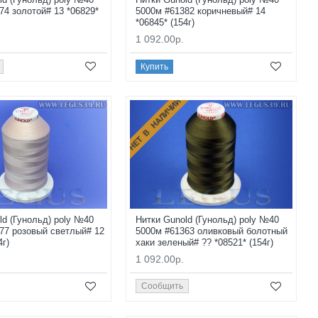
74 золотой# 13 *06829*
5000м #61382 коричневый# 14
*06845* (154г)
1 092.00р.
Купить
НЕТ В НАЛИЧИИ
ld (Гунольд) poly №40
Нитки Gunold (Гунольд) poly №40
77 розовый светлый# 12
5000м #61363 оливковый болотный
4г)
хаки зеленый# ?? *08521* (154г)
1 092.00р.
Сообщить