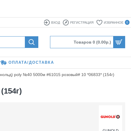
ВХОД
РЕГИСТРАЦИЯ
ИЗБРАННОЕ
0
Товаров 0 (0.00р.)
ОПЛАТА/ДОСТАВКА
унольд) poly №40 5000м #61015 розовый# 10 *06833* (154г)
(154г)
GUNOLD