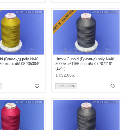
НЕТ В НАЛИЧИИ
ld (Гунольд) poly №40
Нитки Gunold (Гунольд) poly №40
59 желтый# 08 *05304*
5000м #61166 серый# 07 *07116*
(154г)
1 092.00р.
Сообщить