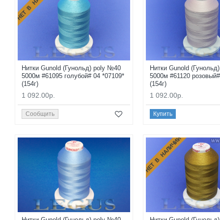
НЕТ В НАЛИЧИИ
Нитки Gunold (Гунольд) poly №40
Нитки Gunold (Гунольд
5000м #61095 голубой# 04 *07109*
5000м #61120 розовый#
(154г)
(154г)
1 092.00р.
1 092.00р.
Сообщить
Купить
НЕТ В НАЛИЧИИ
Нитки Gunold (Гунольд) poly №40
Нитки Gunold (Гунольд