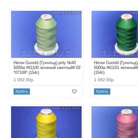
Нитки Gunold (Гунольд) poly №40
Нитки Gunold (Гунольд
5000м #61100 зеленый светлый# 02
5000м #61101 зеленый#
*07108* (154г)
(154г)
1 092.00р.
1 092.00р.
Купить
Купить