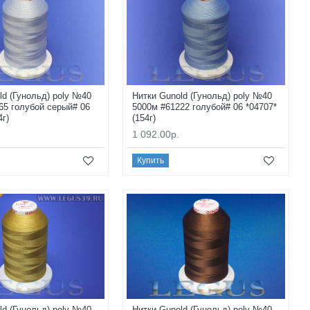
ld (Гунольд) poly №40
Нитки Gunold (Гунольд) poly №40
65 голубой серый# 06
5000м #61222 голубой# 06 *04707*
4г)
(154г)
1 092.00р.
Купить
ld (Гунольд) poly №40
Нитки Gunold (Гунольд) poly №40