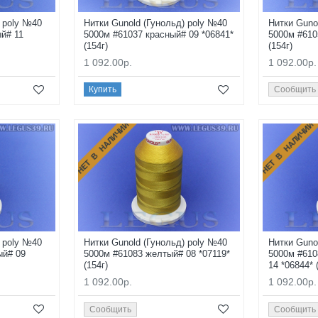
) poly №40
Нитки Gunold (Гунольд) poly №40
Нитки Guno
й# 11
5000м #61037 красный# 09 *06841*
5000м #610
(154г)
(154г)
1 092.00р.
1 092.00р.
Купить
Сообщить
НЕТ В НАЛИЧИИ
НЕТ В НАЛИЧИИ
) poly №40
Нитки Gunold (Гунольд) poly №40
Нитки Guno
ый# 09
5000м #61083 желтый# 08 *07119*
5000м #61
(154г)
14 *06844* 
1 092.00р.
1 092.00р.
Сообщить
Сообщить