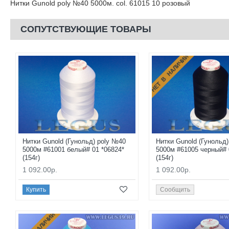
Нитки Gunold poly №40 5000м. col. 61015 10 розовый
СОПУТСТВУЮЩИЕ ТОВАРЫ
НЕТ В НАЛИЧИИ
Нитки Gunold (Гунольд) poly №40
Нитки Gunold (Гунольд
5000м #61001 белый# 01 *06824*
5000м #61005 черный# 
(154г)
(154г)
1 092.00р.
1 092.00р.
Купить
Сообщить