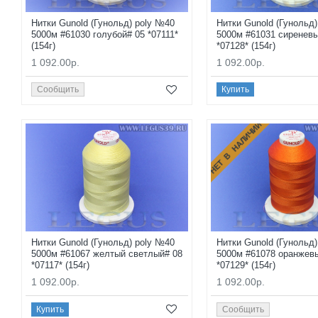
Нитки Gunold (Гунольд) poly №40
Нитки Gunold (Гунольд
5000м #61030 голубой# 05 *07111*
5000м #61031 сиреневы
(154г)
*07128* (154г)
1 092.00р.
1 092.00р.
Сообщить
Купить
НЕТ В НАЛИЧИИ
Нитки Gunold (Гунольд) poly №40
Нитки Gunold (Гунольд
5000м #61067 желтый светлый# 08
5000м #61078 оранжев
*07117* (154г)
*07129* (154г)
1 092.00р.
1 092.00р.
Купить
Сообщить