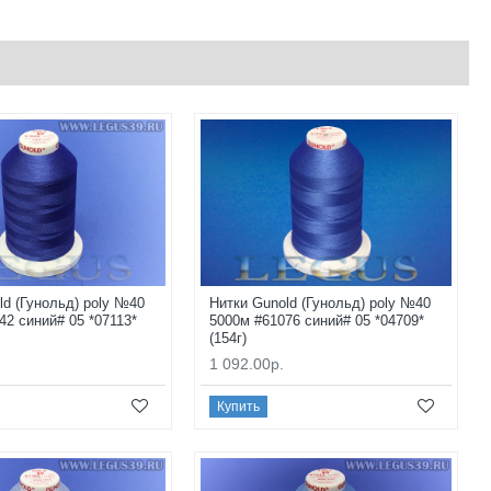
ld (Гунольд) poly №40
Нитки Gunold (Гунольд) poly №40
42 синий# 05 *07113*
5000м #61076 синий# 05 *04709*
(154г)
1 092.00р.
Купить