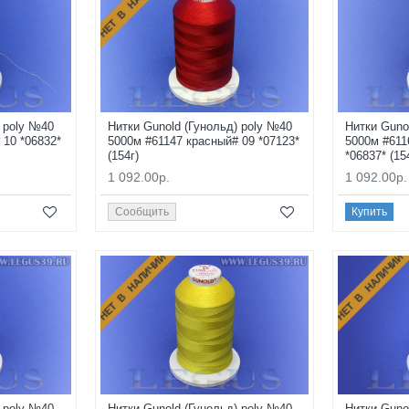
НЕТ В НАЛИЧИИ
) poly №40
Нитки Gunold (Гунольд) poly №40
Нитки Guno
 10 *06832*
5000м #61147 красный# 09 *07123*
5000м #611
(154г)
*06837* (15
1 092.00р.
1 092.00р.
Сообщить
Купить
НЕТ В НАЛИЧИИ
НЕТ В НАЛИЧИИ
) poly №40
Нитки Gunold (Гунольд) poly №40
Нитки Guno