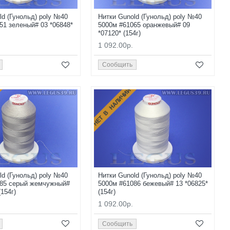
ld (Гунольд) poly №40
Нитки Gunold (Гунольд) poly №40
51 зеленый# 03 *06848*
5000м #61065 оранжевый# 09
*07120* (154г)
1 092.00р.
Сообщить
НЕТ В НАЛИЧИИ
ld (Гунольд) poly №40
Нитки Gunold (Гунольд) poly №40
085 серый жемчужный#
5000м #61086 бежевый# 13 *06825*
(154г)
(154г)
1 092.00р.
Сообщить