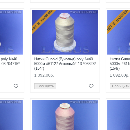
НЕТ В НАЛИЧИИ
НЕТ В НАЛИЧИИ
) poly №40
Нитки Gunold (Гунольд) poly №40
Нитки Guno
 03 *04715*
5000м #61127 бежевый# 13 *06828*
5000м #611
(154г)
(154г)
1 092.00р.
1 092.00р.
Сообщить
Сообщить