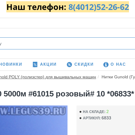
Наш телефон:
8(4012)52-26-62
НОВИНКИ
АКЦИИ
СКИДКИ
О НАС
nold POLY (полиэстер) для вышивальных машин
Нитки Gunold (Г
 5000м #61015 розовый# 10 *06833* 
2
НА СКЛАДЕ:
6833
АРТИКУЛ: