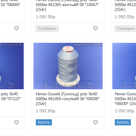
 02 *06840*
5000м #61365 желтый# 08 *10047*
5000м #613
(154г)
(154г)
1 092.00р.
1 092.00р.
Сообщить
Сообщить
) poly №40
Нитки Gunold (Гунольд) poly №40
Нитки Guno
 09 *07122*
5000м #61459 голубой# 06 *06838*
5000м #614
(154г)
*06830* (15
1 092.00р.
1 092.00р.
Купить
Купить