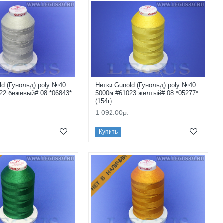
ld (Гунольд) poly №40
Нитки Gunold (Гунольд) poly №40
22 бежевый# 08 *06843*
5000м #61023 желтый# 08 *05277*
(154г)
1 092.00р.
Купить
НЕТ В НАЛИЧИИ