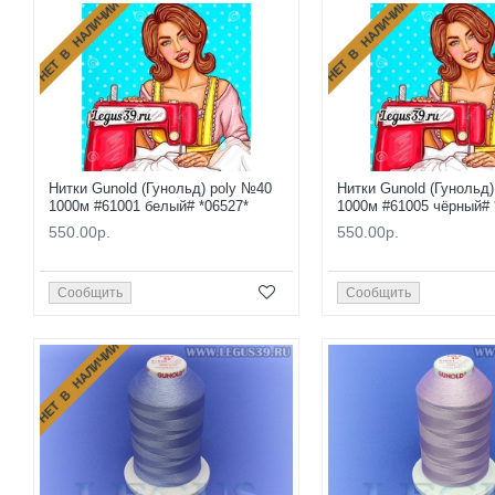
НЕТ В НАЛИЧИИ
НЕТ В НАЛИЧИИ
Нитки Gunold (Гунольд) poly №40
Нитки Gunold (Гунольд
1000м #61001 белый# *06527*
1000м #61005 чёрный# 
550.00р.
550.00р.
Сообщить
Сообщить
НЕТ В НАЛИЧИИ