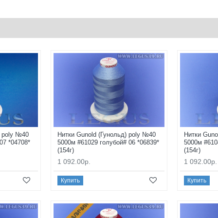
) poly №40
Нитки Gunold (Гунольд) poly №40
Нитки Guno
07 *04708*
5000м #61029 голубой# 06 *06839*
5000м #610
(154г)
(154г)
1 092.00р.
1 092.00р.
Купить
Купить