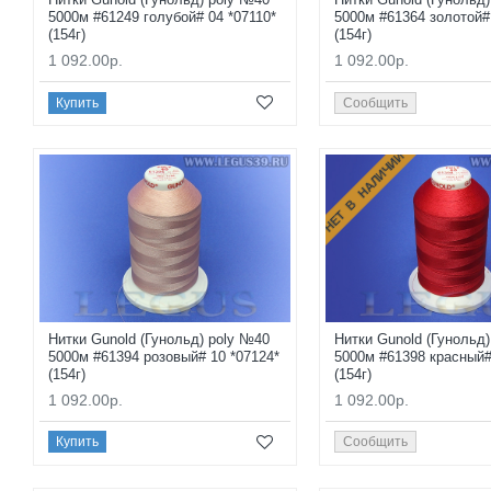
5000м #61249 голубой# 04 *07110*
5000м #61364 золотой#
(154г)
(154г)
1 092.00р.
1 092.00р.
Купить
Сообщить
НЕТ В НАЛИЧИИ
Нитки Gunold (Гунольд) poly №40
Нитки Gunold (Гунольд
5000м #61394 розовый# 10 *07124*
5000м #61398 красный#
(154г)
(154г)
1 092.00р.
1 092.00р.
Купить
Сообщить