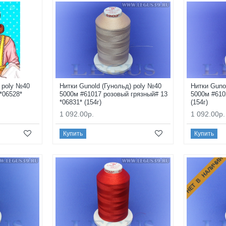
) poly №40
Нитки Gunold (Гунольд) poly №40
Нитки Guno
*06528*
5000м #61017 розовый грязный# 13
5000м #610
*06831* (154г)
(154г)
1 092.00р.
1 092.00р.
Купить
Купить
НЕТ В НАЛИЧИИ