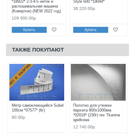
*18922* 2-3-4-5 ниток и
Style 600 *19044*
распошивальная машина
38 220.00р.
(Коверлок) (NEW 2022 год)
109 900.00р.
Купить
Купить
ТАКЖЕ ПОКУПАЮТ
НЕТ В НАЛИЧИИ
Метр самоклеющийся Subel
Полотно для утюжки
100см *07577* (6г)
бархата 800х1000мм.
*02019* (230г) rex Tkanina
80.00р.
igielkowa
12 740.00р.