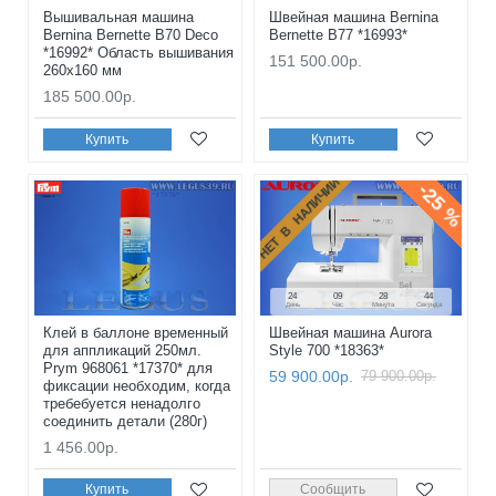
Вышивальная машина
Швейная машина Bernina
Bernina Bernette B70 Deco
Bernette B77 *16993*
*16992* Область вышивания
151 500.00р.
260x160 мм
185 500.00р.
Купить
Купить
НЕТ В НАЛИЧИИ
-25 %
24
09
28
43
День
Час
Минута
Секунда
Клей в баллоне временный
Швейная машина Aurora
для аппликаций 250мл.
Style 700 *18363*
Prym 968061 *17370* для
59 900.00р.
79 900.00р.
фиксации необходим, когда
требeбуется ненадолго
соединить детали (280г)
1 456.00р.
Купить
Сообщить