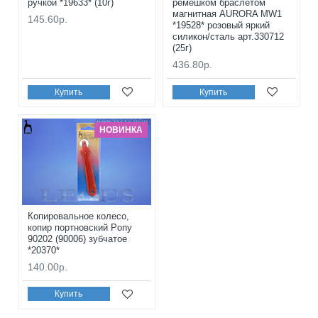
ручкой *19633* (10г)
ремешком браслетом
магнитная AURORA MW1
145.60р.
*19528* розовый яркий
силикон/сталь арт.330712
(25г)
436.80р.
Купить
Купить
НОВИНКА
Копировальное колесо,
копир портновский Pony
90202 (90006) зубчатое
*20370*
140.00р.
Купить