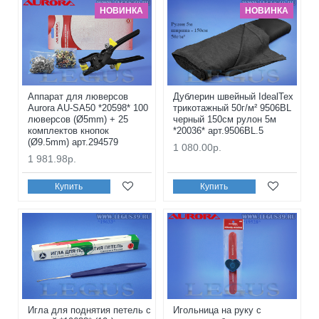
НОВИНКА
НОВИНКА
Аппарат для люверсов
Дублерин швейный IdealTex
Aurora AU-SA50 *20598* 100
трикотажный 50г/м² 9506BL
люверсов (Ø5mm) + 25
черный 150см рулон 5м
комплектов кнопок
*20036* арт.9506BL.5
(Ø9.5mm) арт.294579
1 080.00р.
1 981.98р.
Купить
Купить
Игла для поднятия петель с
Игольница на руку с