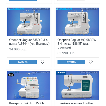
Оверлок Jaguar 635D 2-3-4
Оверлок Jaguar HQ-089DW
нитка *18644* (изг. Вьетнам)
3-4 нитка *18645* (изг.
Вьетнам)
34 990.00р.
32 990.00р.
Купить
Купить
Коверлок Juki PE 1500N
Швейная машина Brother