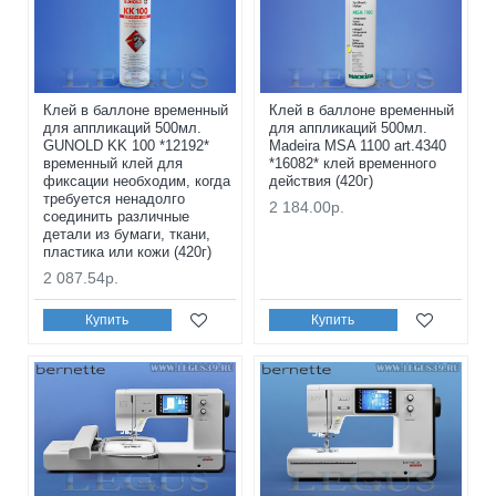
Клей в баллоне временный
Клей в баллоне временный
для аппликаций 500мл.
для аппликаций 500мл.
GUNOLD KK 100 *12192*
Madeira MSA 1100 art.4340
временный клей для
*16082* клей временного
фиксации необходим, когда
действия (420г)
требуется ненадолго
2 184.00р.
соединить различные
детали из бумаги, ткани,
пластика или кожи (420г)
2 087.54р.
Купить
Купить