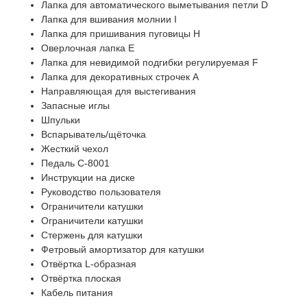
Лапка для автоматического выметывания петли D
Лапка для вшивания молнии I
Лапка для пришивания пуговицы H
Оверлочная лапка E
Лапка для невидимой подгибки регулируемая F
Лапка для декоративных строчек A
Направляющая для выстегивания
Запасные иглы
Шпульки
Вспарыватель/щёточка
Жесткий чехол
Педаль С-8001
Инструкции на диске
Руководство пользователя
Ограничители катушки
Ограничители катушки
Стержень для катушки
Фетровый амортизатор для катушки
Отвёртка L-образная
Отвёртка плоская
Кабель питания