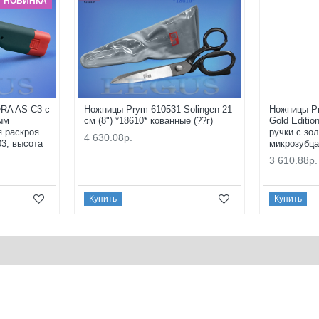
НОВИНКА
RA AS-C3 с
Ножницы Prym 610531 Solingen 21
Ножницы Pr
ым
см (8") *18610* кованные (??г)
Gold Editi
я раскроя
ручки с зо
4 630.08р.
03, высота
микрозубца
3 610.88р.
Купить
Купить