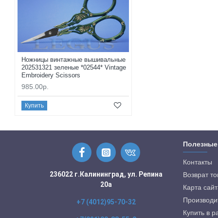
Ножницы винтажные вышивальные
202531321 зеленые *02544* Vintage
Embroidery Scissors
985.00р.
Купить
Полезные
Контакты
236022 г.Калининград, ул. Репина
Возврат т
20а
Карта сайт
Производи
+7 (4012)95-70-32
Купить в р