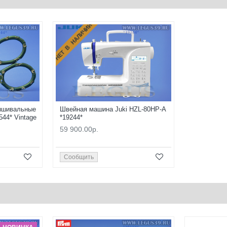
НЕТ В НАЛИЧИИ
ышивальные
Швейная машина Juki HZL-80HP-A
544* Vintage
*19244*
59 900.00р.
Сообщить