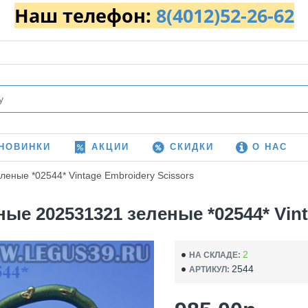
Наш телефон:
8(4012)52-26-62
НОВИНКИ
АКЦИИ
СКИДКИ
О НАС
ные *02544* Vintage Embroidery Scissors
202531321 зеленые *02544* Vinta
2
НА СКЛАДЕ:
2544
АРТИКУЛ: