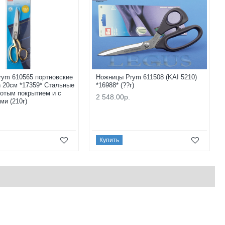
ym 610565 портновские
Ножницы Prym 611508 (KAI 5210)
on 20см *17359* Стальные
*16988* (??г)
лотым покрытием и с
2 548.00р.
ми (210г)
Купить