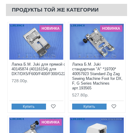
ПРОДУКТЫ ТОЙ ЖЕ КАТЕГОРИИ
НОВИНКА
НОВИНКА
Лапка Б.М. Juki для прямой строчки *19722*
Лапка Б.М. Juki
40145874 (40116154) для
стандартная "A" *19700*
DX7/DX5/F600/F400/F300/G220/G120/G210/G110
40057923 Standard Zig Zag
Sewing Machine Foot for DX,
728.00р.
F, G Series Machines
арт.193565
527.80р.
Купить
Купить
НОВИНКА