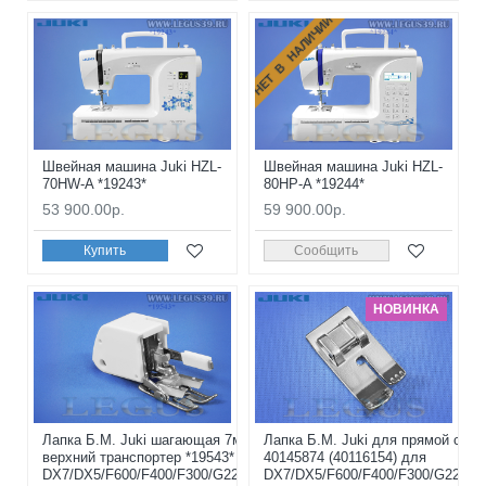
НЕТ В НАЛИЧИИ
Швейная машина Juki HZL-
Швейная машина Juki HZL-
70HW-A *19243*
80HP-A *19244*
53 900.00р.
59 900.00р.
Купить
Сообщить
НОВИНКА
Лапка Б.М. Juki шагающая 7мм, (в блистере)
Лапка Б.М. Juki для прямой стро
верхний транспортер *19543* 40145876 для
40145874 (40116154) для
DX7/DX5/F600/F400/F300/G220/G120/G210/G110
DX7/DX5/F600/F400/F300/G220/G