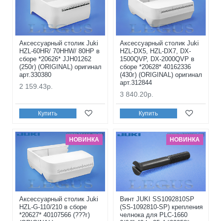
Аксессуарный столик Juki
Аксессуарный столик Juki
HZL-60HR/ 70HHW/ 80HP в
HZL-DX5, HZL-DX7, DX-
сборе *20626* JJH01262
1500QVP, DX-2000QVP в
(250г) (ORIGINAL) оригинал
сборе *20628* 40162336
арт.330380
(430г) (ORIGINAL) оригинал
арт.312844
2 159.43р.
3 840.20р.
Купить
Купить
НОВИНКА
НОВИНКА
Аксессуарный столик Juki
Винт JUKI SS1092810SP
HZL-G-110/210 в сборе
(SS-1092810-SP) крепления
*20627* 40107566 (???г)
челнока для PLC-1660