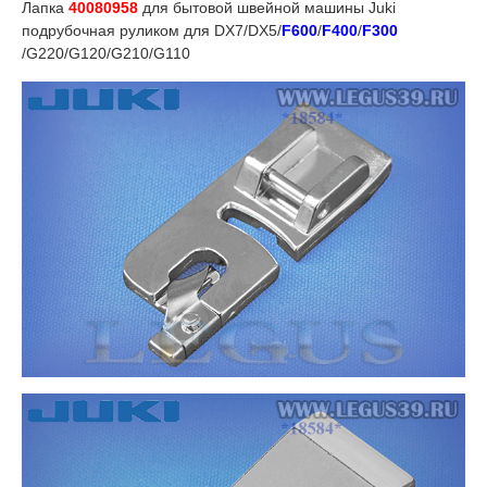
Лапка
40080958
для бытовой швейной машины Juki
подрубочная руликом для DX7/DX5/
F600
/
F400
/
F300
/G220/G120/G210/G110