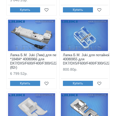
Купить
Купить
Лапка Б.М. Juki (7мм) для петли автомат
Лапка Б.М. Juki для потайной мо
*18484* 40080966 для
40080955 для
DX7/DX5/F600/F400/F300/G220/G120/G210/G110
DX7/DX5/F600/F400/F300/G220/G
(82г)
800.80р.
6 799.52р.
Купить
Купить