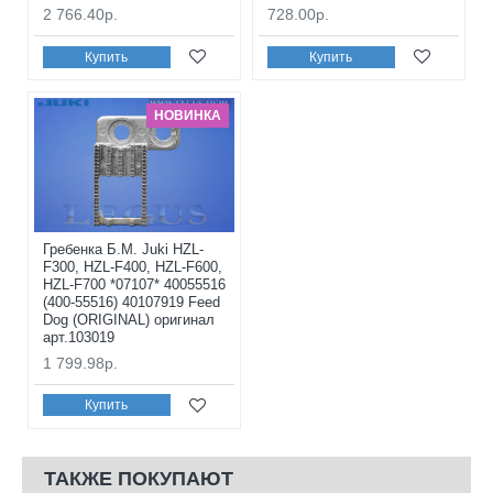
2 766.40р.
728.00р.
Купить
Купить
НОВИНКА
Гребенка Б.М. Juki HZL-
F300, HZL-F400, HZL-F600,
HZL-F700 *07107* 40055516
(400-55516) 40107919 Feed
Dog (ORIGINAL) оригинал
арт.103019
1 799.98р.
Купить
ТАКЖЕ ПОКУПАЮТ