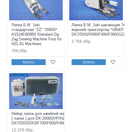
Лапка Б.М. Juki
Лапка Б.М. Juki шагающая 7мм, (
стандартная "ZZ" *20655*
верхний транспортер *19543* 401
A1524E800B0 Standard Zig
DX7/DX5/F600/F400/F300/G220/G
Zag Sewing Machine Foot for
2 766.40р.
HZL-61 Machines
700.00р.
Купить
Купить
Набор лапок для швейной машины Juki 40183638 *19473*
( лапок ) для DX-2000QVP/HZL-
DX7/DX5/DX3/F700/F600/F400/F300/G220/G120/G210/G110
12 376.00р.