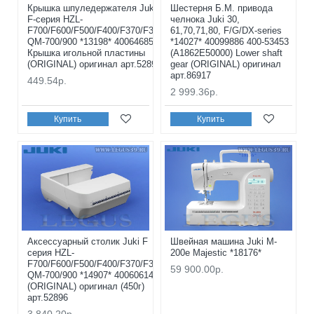
Крышка шпуледержателя Juki
Шестерня Б.М. привода
F-серия HZL-
челнока Juki 30,
F700/F600/F500/F400/F370/F300,
61,70,71,80, F/G/DX-series
QM-700/900 *13198* 40064685
*14027* 40099886 400-53453
Крышка игольной пластины
(A1862E50000) Lower shaft
(ORIGINAL) оригинал арт.52899
gear (ORIGINAL) оригинал
арт.86917
449.54р.
2 999.36р.
Купить
Купить
Аксессуарный столик Juki F
Швейная машина Juki M-
серия HZL-
200e Majestic *18176*
F700/F600/F500/F400/F370/F300,
59 900.00р.
QM-700/900 *14907* 40060614
(ORIGINAL) оригинал (450г)
арт.52896
3 840.20р.