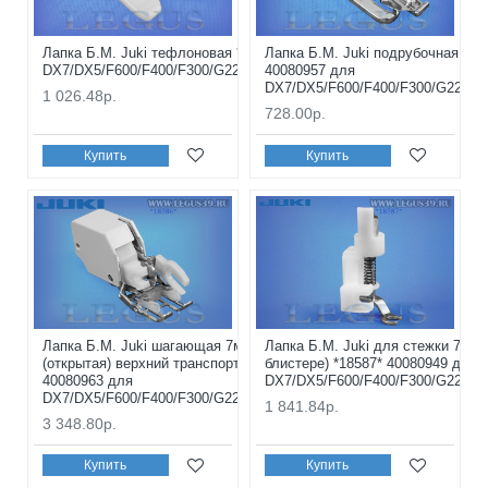
Лапка Б.М. Juki тефлоновая *18583* 40181050 для
Лапка Б.М. Juki подрубочная зиг-
DX7/DX5/F600/F400/F300/G220/G120/G210/G110/K85/K65/3
40080957 для
DX7/DX5/F600/F400/F300/G220/G
1 026.48р.
728.00р.
Купить
Купить
Лапка Б.М. Juki шагающая 7мм, (в блистере)
Лапка Б.М. Juki для стежки 7мм, 
(открытая) верхний транспортер *18586*
блистере) *18587* 40080949 для
40080963 для
DX7/DX5/F600/F400/F300/G220/G
DX7/DX5/F600/F400/F300/G220/G120/G210/G110
1 841.84р.
3 348.80р.
Купить
Купить