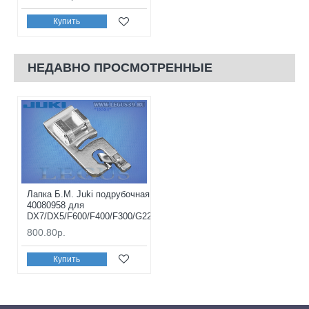
Купить
НЕДАВНО ПРОСМОТРЕННЫЕ
Лапка Б.М. Juki подрубочная руликом *18584*
40080958 для
DX7/DX5/F600/F400/F300/G220/G120/G210/G110
800.80р.
Купить