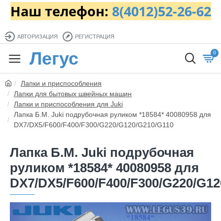
Наш телефон:
8(4012)52-26-62
АВТОРИЗАЦИЯ
РЕГИСТРАЦИЯ
Легус
0
Лапки и приспособления
Лапки для бытовых швейных машин
Лапки и приспособления для Juki
Лапка Б.М. Juki подрубочная руликом *18584* 40080958 для
DX7/DX5/F600/F400/F300/G220/G120/G210/G110
Лапка Б.М. Juki подрубочная
руликом *18584* 40080958 для
DX7/DX5/F600/F400/F300/G220/G12