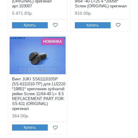
(ORIGINAL) оригинал
9/64"-40 L=25.4 *20058*
арт.103007
Screw (ORIGINAL) оригинал
5 471.83р.
910.00р.
Купить
Купить
НОВИНКА
Винт JUKI SS6111010SP
(SS-6111010-TP) для LU2210
*19851* крепления зубчатой
рейки Screw 11/64-40 L= 9.5
REPLACEMENT PART FOR:
SS-611 (ORIGINAL)
оригинал
364.00р.
Купить