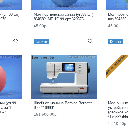
 (уп.99 шт)
Мел портновский синий (уп.99 шт)
Мел портно
0570
*04830* МПЦС 99 арт.320575
шт) *04335
45.00р.
45.00р.
Купить
Купить
НЕТ В НАЛИЧИИ
ый (уп.99
Швейная машина Bernina Bernette
Мел Мышка
на за 1
B77 *16993*
устройство
0574
(двойное к
151 500.00р.
*17053* (55
1 310.40р.