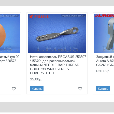
истый (уп.99
Нитенаправитель PEGASUS 253507
Защитный к
арт.320573
*15570* для распошивальной
Aurora A-87
машины NEEDLE BAR THREAD
GK243+GR
GUIDE fits W600 SERIES
620.62р.
COVERSTITCH
95.00р.
Купить
Купить