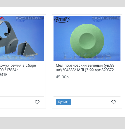
ожух ремня в сборе
Мел портновский зеленый (уп.99
00 *17834*
шт) *04335* МПЦЗ 99 арт.320572
3415
45.00р.
Купить