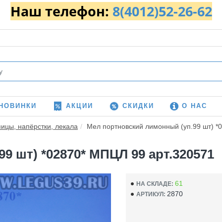
Наш телефон:
8(4012)52-26-62
НОВИНКИ
АКЦИИ
СКИДКИ
О НАС
пицы, напёрстки, лекала
Мел портновский лимонный (уп.99 шт) *
9 шт) *02870* МПЦЛ 99 арт.320571
61
НА СКЛАДЕ:
2870
АРТИКУЛ: