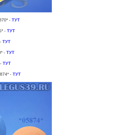
70* -
ТУТ
5* -
ТУТ
-
ТУТ
* -
ТУТ
 -
ТУТ
874* -
ТУТ