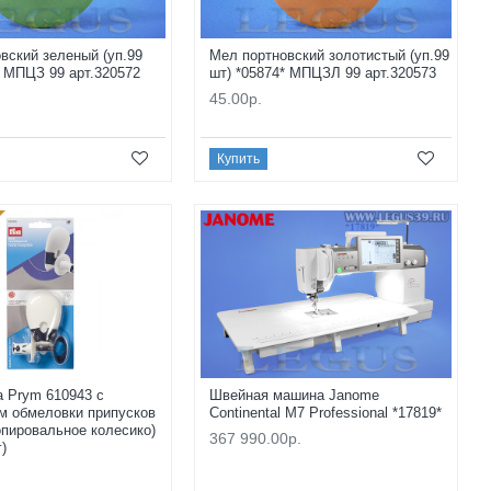
вский зеленый (уп.99
Мел портновский золотистый (уп.99
* МПЦЗ 99 арт.320572
шт) *05874* МПЦЗЛ 99 арт.320573
45.00р.
Купить
 Prym 610943 с
Швейная машина Janome
м обмеловки припусков
Continental M7 Professional *17819*
опировальное колесико)
367 990.00р.
г)