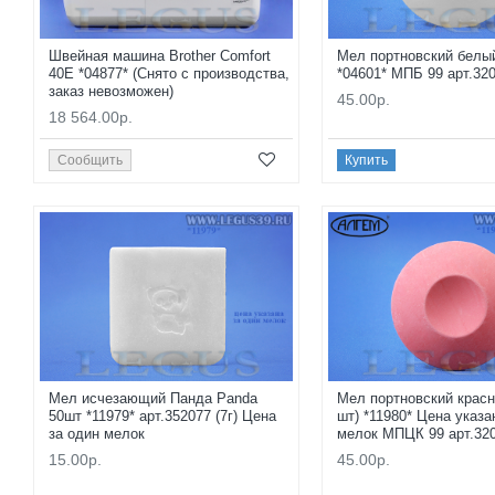
Швейная машина Brother Comfort
Мел портновский белый
40E *04877* (Снято с производства,
*04601* МПБ 99 арт.32
заказ невозможен)
45.00р.
18 564.00р.
Сообщить
Купить
Мел исчезающий Панда Panda
Мел портновский красн
50шт *11979* арт.352077 (7г) Цена
шт) *11980* Цена указа
за один мелок
мелок MПЦК 99 арт.32
15.00р.
45.00р.