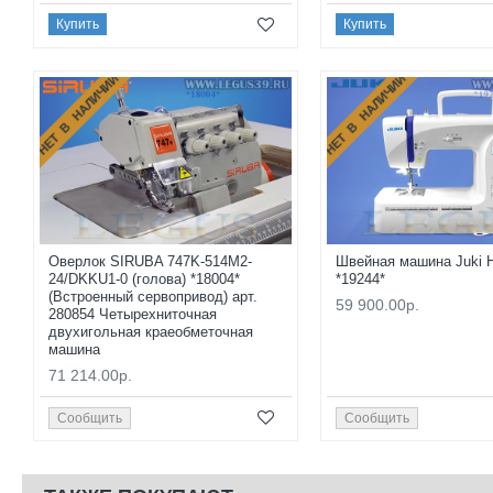
Купить
Купить
НЕТ В НАЛИЧИИ
НЕТ В НАЛИЧИИ
Оверлок SIRUBA 747K-514M2-
Швейная машина Juki 
24/DKKU1-0 (голова) *18004*
*19244*
(Встроенный сервопривод) арт.
59 900.00р.
280854 Четырехниточная
двухигольная краеобметочная
машина
71 214.00р.
Сообщить
Сообщить