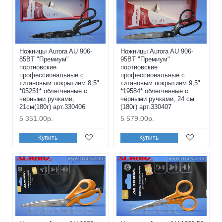
Ножницы Aurora AU 906-
Ножницы Aurora AU 906-
85BT "Премиум"
95BT "Премиум"
портновские
портновские
профессиональные с
профессиональные с
титановым покрытием 8,5"
титановым покрытием 9,5"
*05251* облегченные с
*19584* облегченные с
чёрными ручками,
чёрными ручками, 24 см
21см(180г) арт.330406
(180г) арт.330407
5 351.00р.
5 579.00р.
Купить
Купить