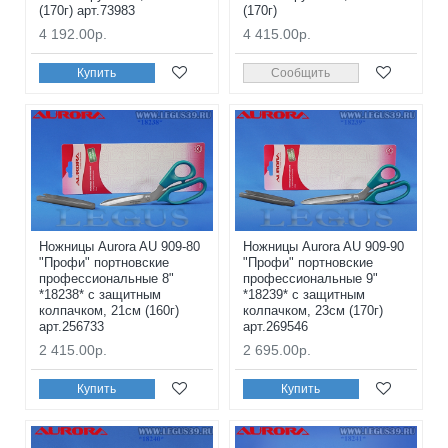
(170г) арт.73983
(170г)
4 192.00р.
4 415.00р.
Купить
Сообщить
Ножницы Aurora AU 909-80
Ножницы Aurora AU 909-90
"Профи" портновские
"Профи" портновские
профессиональные 8"
профессиональные 9"
*18238* с защитным
*18239* с защитным
колпачком, 21см (160г)
колпачком, 23см (170г)
арт.256733
арт.269546
2 415.00р.
2 695.00р.
Купить
Купить