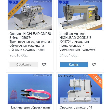
НЕТ В НАЛИЧИИ
Оверлок HIGHLEAD GM288-
Швейная машина
3 4мм. *05677*
HIGHLEAD GC0518-B
Трехниточная одноигольная
*04870* с игольным
обметочная машина на
продвижением и
лёгкие и средние ткани
увеличенным челноком
70 616.00р.
64 064.00р.
Сообщить
Купить
-10 %
22
15
16
02
День
Час
Минута
Секунда
Ножницы для обрезки нити
Оверлок Bernette B44