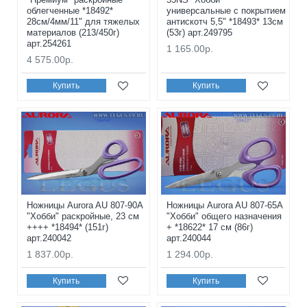
облегченные *18492*
универсальные с покрытием
28см/4мм/11" для тяжелых
антискотч 5,5" *18493* 13см
материалов (213/450г)
(53г) арт.249795
арт.254261
1 165.00р.
4 575.00р.
Купить
Купить
Ножницы Aurora AU 807-90A
Ножницы Aurora AU 807-65A
"Хобби" раскройные, 23 см
"Хобби" общего назначения
++++ *18494* (151г)
+ *18622* 17 см (86г)
арт.240042
арт.240044
1 837.00р.
1 294.00р.
Купить
Купить