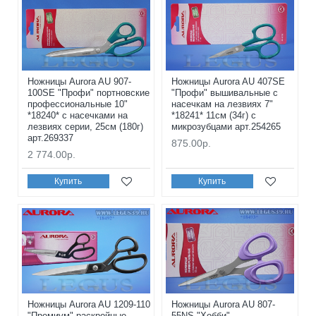
Ножницы Aurora AU 907-
Ножницы Aurora AU 407SE
100SE "Профи" портновские
"Профи" вышивальные с
профессиональные 10"
насечкам на лезвиях 7"
*18240* с насечками на
*18241* 11см (34г) с
лезвиях серии, 25см (180г)
микрозубцами арт.254265
арт.269337
875.00р.
2 774.00р.
Купить
Купить
Ножницы Aurora AU 1209-110
Ножницы Aurora AU 807-
"Премиум" раскройные
55NS "Хобби"