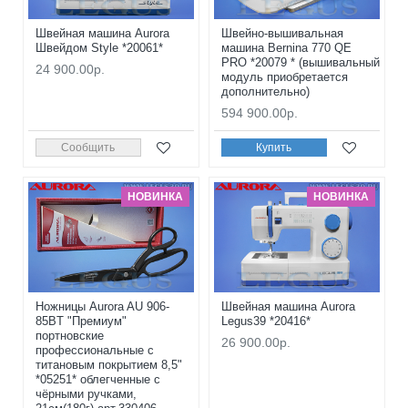
Швейная машина Aurora
Швейно-вышивальная
Швейдом Style *20061*
машина Bernina 770 QE
PRO *20079 * (вышивальный
24 900.00р.
модуль приобретается
дополнительно)
594 900.00р.
Сообщить
Купить
НОВИНКА
НОВИНКА
Ножницы Aurora AU 906-
Швейная машина Aurora
85BT "Премиум"
Legus39 *20416*
портновские
26 900.00р.
профессиональные с
титановым покрытием 8,5"
*05251* облегченные с
чёрными ручками,