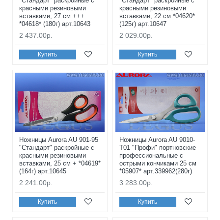
"Стандарт" раскройные с
"Стандарт" раскройные с
красными резиновыми
красными резиновыми
вставками, 27 см +++
вставками, 22 см *04620*
*04618* (180г) арт.10643
(125г) арт.10647
2 437.00р.
2 029.00р.
Купить
Купить
Ножницы Aurora AU 901-95
Ножницы Aurora AU 9010-
"Стандарт" раскройные с
T01 "Профи" портновские
красными резиновыми
профессиональные с
вставками, 25 см + *04619*
острыми кончиками 25 см
(164г) арт.10645
*05907* арт.339962(280г)
2 241.00р.
3 283.00р.
Купить
Купить