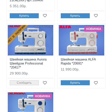
21см(180г) арт.330406
5 351.00р.
Купить
Купить
НЕТ В НАЛИЧИИ
НОВИНКА
Швейная машина Aurora
Швейная машина ALFA
Швейдом Professional
Rapida *20691*
*20417*
11 990.00р.
29 900.00р.
Сообщить
Купить
НОВИНКА