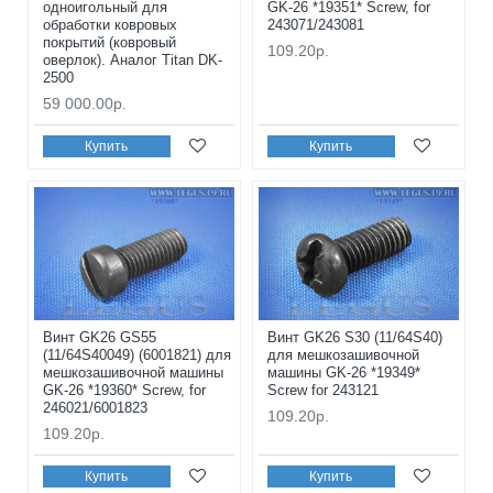
одноигольный для
GK-26 *19351* Screw, for
обработки ковровых
243071/243081
покрытий (ковровый
109.20р.
оверлок). Аналог Titan DK-
2500
59 000.00р.
Купить
Купить
Винт GK26 GS55
Винт GK26 S30 (11/64S40)
(11/64S40049) (6001821) для
для мешкозашивочной
мешкозашивочной машины
машины GK-26 *19349*
GK-26 *19360* Screw, for
Screw for 243121
246021/6001823
109.20р.
109.20р.
Купить
Купить