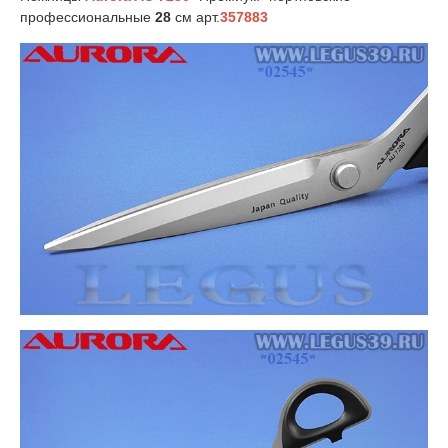
профессиональные
28
см арт.
357883