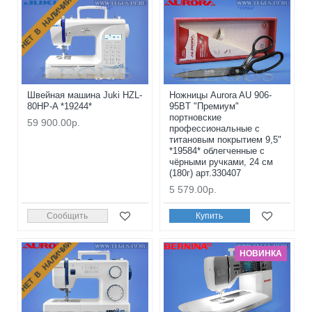
НЕТ В НАЛИЧИИ
Швейная машина Juki HZL-
Ножницы Aurora AU 906-
80HP-A *19244*
95BT "Премиум"
портновские
59 900.00р.
профессиональные с
титановым покрытием 9,5"
*19584* облегченные с
чёрными ручками, 24 см
(180г) арт.330407
5 579.00р.
Сообщить
Купить
НЕТ В НАЛИЧИИ
НОВИНКА