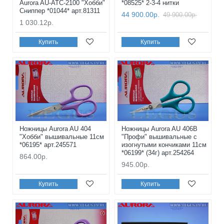
Aurora AU-ATC-2100 "Хобби"
*08525* 2-3-4 нитки
Сниппер *01044* арт.81311
44 900.00р.
49 900.00р.
1 030.12р.
Купить
Купить
Ножницы Aurora AU 404
Ножницы Aurora AU 406B
"Хобби" вышивальные 11см
"Профи" вышивальные с
*06195* арт.245571
изогнутыми кончиками 11см
*06199* (34г) арт.254264
864.00р.
945.00р.
Купить
Купить