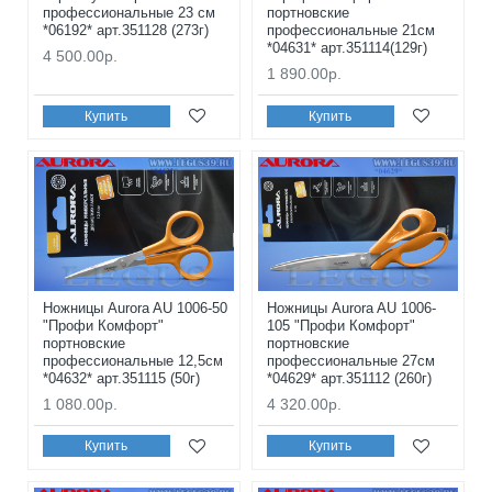
профессиональные 23 см
портновские
*06192* арт.351128 (273г)
профессиональные 21см
*04631* арт.351114(129г)
4 500.00р.
1 890.00р.
Купить
Купить
Ножницы Aurora AU 1006-50
Ножницы Aurora AU 1006-
"Профи Комфорт"
105 "Профи Комфорт"
портновские
портновские
профессиональные 12,5см
профессиональные 27см
*04632* арт.351115 (50г)
*04629* арт.351112 (260г)
1 080.00р.
4 320.00р.
Купить
Купить