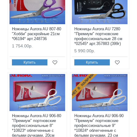
Ножницы Aurora AU 807-80
Ножницы Aurora AU 7280
"Хобби" раскройные 21см
"Премиум" портновские
*06194* арт.248736
профессиональные 28 см
*02545* арт.357883 (399г)
1 754.00р.
5 990.00р.
Купить
Купить
НЕТ В НАЛИЧИИ
Ножницы Aurora AU 906-80
Ножницы Aurora AU 906-90
"Премиум" портновские
"Премиум" портновские
профессиональные 8"
профессиональные 9"
*10823* облегченные с
*10824* облегченные с
белыми ручками, 20см
белыми ручками, 23 см