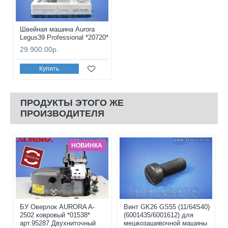
Швейная машина Aurora
Legus39 Professional *20720*
29 900.00р.
Купить
ПРОДУКТЫ ЭТОГО ЖЕ
ПРОИЗВОДИТЕЛЯ
НОВИНКА
БУ Оверлок AURORA A-
Винт GK26 GS55 (11/64S40)
2502 ковровый *01538*
(6001435/6001612) для
арт.95287 Двухниточный
мешкозашивочной машины