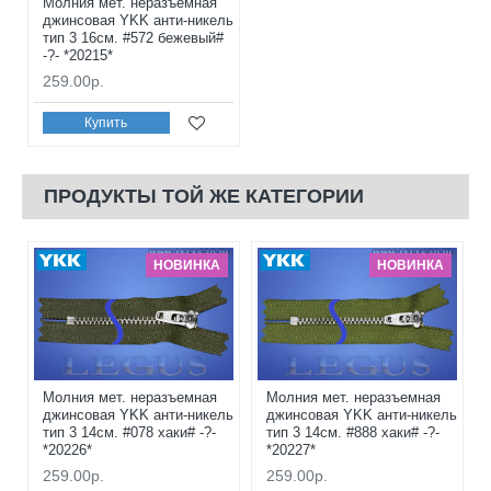
Молния мет. неразъемная
джинсовая YKK анти-никель
тип 3 16см. #572 бежевый#
-?- *20215*
259.00р.
Купить
ПРОДУКТЫ ТОЙ ЖЕ КАТЕГОРИИ
НОВИНКА
НОВИНКА
Молния мет. неразъемная
Молния мет. неразъемная
джинсовая YKK анти-никель
джинсовая YKK анти-никель
тип 3 14см. #078 хаки# -?-
тип 3 14см. #888 хаки# -?-
*20226*
*20227*
259.00р.
259.00р.