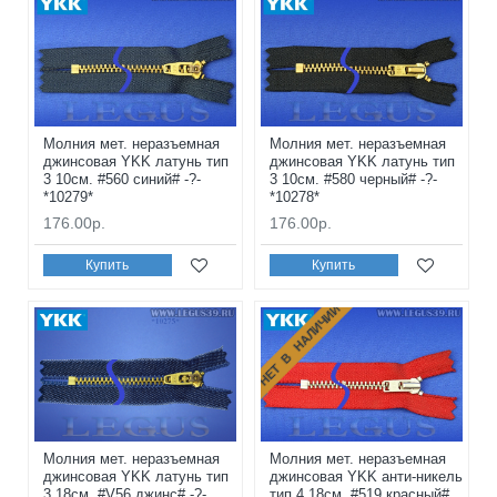
Молния мет. неразъемная
Молния мет. неразъемная
джинсовая YKK латунь тип
джинсовая YKK латунь тип
3 10см. #560 синий# -?-
3 10см. #580 черный# -?-
*10279*
*10278*
176.00р.
176.00р.
Купить
Купить
НЕТ В НАЛИЧИИ
Молния мет. неразъемная
Молния мет. неразъемная
джинсовая YKK латунь тип
джинсовая YKK анти-никель
3 18см. #V56 джинс# -?-
тип 4 18см. #519 красный#