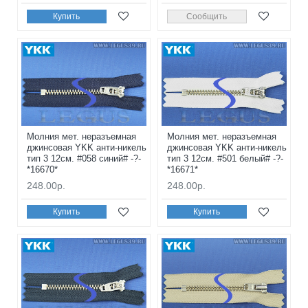
Купить
Сообщить
Молния мет. неразъемная
Молния мет. неразъемная
джинсовая YKK анти-никель
джинсовая YKK анти-никель
тип 3 12см. #058 синий# -?-
тип 3 12см. #501 белый# -?-
*16670*
*16671*
248.00р.
248.00р.
Купить
Купить