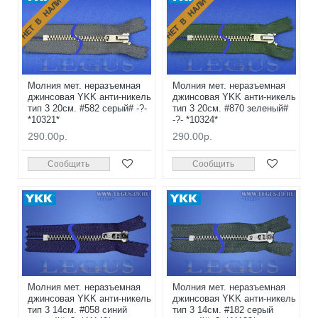
НЕТ В НАЛИЧИИ
НЕТ В НАЛИЧИИ
Молния мет. неразъемная
Молния мет. неразъемная
джинсовая YKK анти-никель
джинсовая YKK анти-никель
тип 3 20см. #582 серый# -?-
тип 3 20см. #870 зеленый#
*10321*
-?- *10324*
290.00р.
290.00р.
Сообщить
Сообщить
Молния мет. неразъемная
Молния мет. неразъемная
джинсовая YKK анти-никель
джинсовая YKK анти-никель
тип 3 14см. #058 синий
тип 3 14см. #182 серый