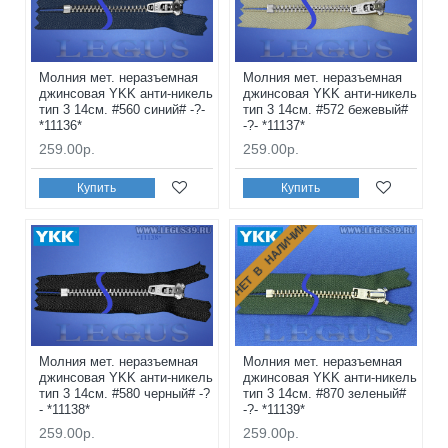
Молния мет. неразъемная
Молния мет. неразъемная
джинсовая YKK анти-никель
джинсовая YKK анти-никель
тип 3 14см. #560 синий# -?-
тип 3 14см. #572 бежевый#
*11136*
-?- *11137*
259.00р.
259.00р.
Купить
Купить
НЕТ В НАЛИЧИИ
Молния мет. неразъемная
Молния мет. неразъемная
джинсовая YKK анти-никель
джинсовая YKK анти-никель
тип 3 14см. #580 черный# -?
тип 3 14см. #870 зеленый#
- *11138*
-?- *11139*
259.00р.
259.00р.