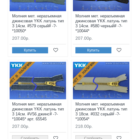
Молния мет. неразъемная
Молния мет. неразъемная
джинсовая YKK латунь тип
джинсовая YKK латунь тип
3 14см. #579 серый# -?-
3 14см. #580 черный# -?-
*10050*
*10044*
207.00р.
207.00р.
Купить
Купить
НЕТ В НАЛИЧИИ
НЕТ В НАЛИЧИИ
Молния мет. неразъемная
Молния мет. неразъемная
джинсовая YKK латунь тип
джинсовая YKK латунь тип
3 14см. #V56 джинс# -?-
3 18см. #032 серый# -?-
*10045* арт. 65545
*10054*
207.00р.
218.00р.
Сообщить
Сообщить