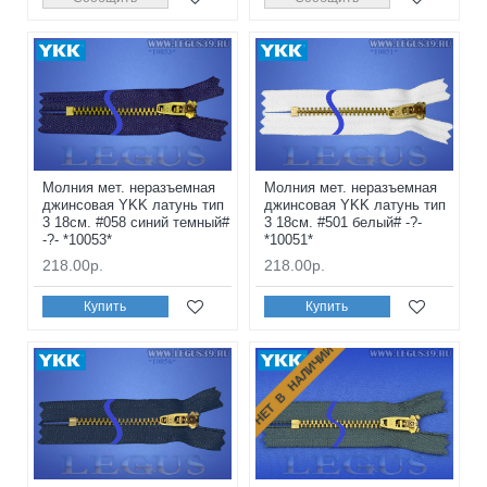
Молния мет. неразъемная
Молния мет. неразъемная
джинсовая YKK латунь тип
джинсовая YKK латунь тип
3 18см. #058 синий темный#
3 18см. #501 белый# -?-
-?- *10053*
*10051*
218.00р.
218.00р.
Купить
Купить
НЕТ В НАЛИЧИИ