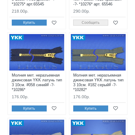
*10275* арт.65545
-?- *10276* арт. 65546
218.00р.
290.00р.
Купить
Сообщить
Молния мет. неразъемная
Молния мет. неразъемная
джинсовая YKK латунь тип
джинсовая YKK латунь тип
3 10см. #058 синий# -?-
3 10см. #182 серый# -?-
*10286*
*10282*
176.00р.
176.00р.
Купить
Купить