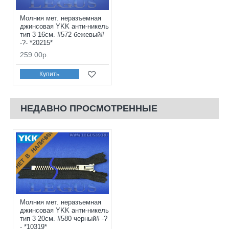
Молния мет. неразъемная
джинсовая YKK анти-никель
тип 3 16см. #572 бежевый#
-?- *20215*
259.00р.
Купить
НЕДАВНО ПРОСМОТРЕННЫЕ
НЕТ В НАЛИЧИИ
Молния мет. неразъемная
джинсовая YKK анти-никель
тип 3 20см. #580 черный# -?
- *10319*