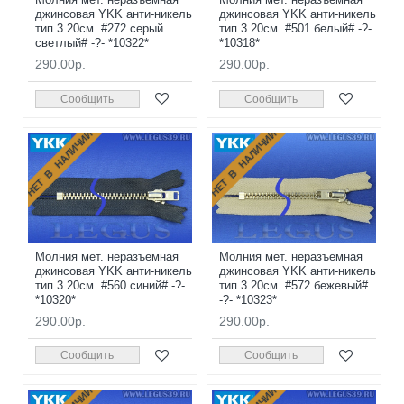
джинсовая YKK анти-никель
джинсовая YKK анти-никель
тип 3 20см. #272 серый
тип 3 20см. #501 белый# -?-
светлый# -?- *10322*
*10318*
290.00р.
290.00р.
Сообщить
Сообщить
НЕТ В НАЛИЧИИ
НЕТ В НАЛИЧИИ
Молния мет. неразъемная
Молния мет. неразъемная
джинсовая YKK анти-никель
джинсовая YKK анти-никель
тип 3 20см. #560 синий# -?-
тип 3 20см. #572 бежевый#
*10320*
-?- *10323*
290.00р.
290.00р.
Сообщить
Сообщить