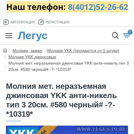
Наш телефон:
8(4012)52-26-62
АВТОРИЗАЦИЯ
РЕГИСТРАЦИЯ
Легус
0
Молнии, замки
Молнии YKK (продаются от 1 штуки)
Молнии YKK джинсовые
Молния мет. неразъемная джинсовая YKK анти-никель тип 3
20см. #580 черный# -?- *10319*
Молния мет. неразъемная
джинсовая YKK анти-никель
тип 3 20см. #580 черный# -?-
*10319*