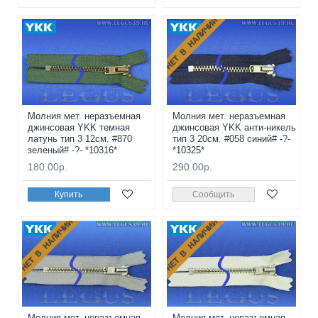
НЕТ В НАЛИЧИИ
Молния мет. неразъемная
Молния мет. неразъемная
джинсовая YKK темная
джинсовая YKK анти-никель
латунь тип 3 12см. #870
тип 3 20см. #058 синий# -?-
зеленый# -?- *10316*
*10325*
180.00р.
290.00р.
Купить
Сообщить
НЕТ В НАЛИЧИИ
НЕТ В НАЛИЧИИ
Молния мет. неразъемная
Молния мет. неразъемная