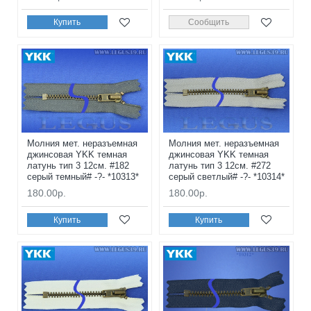
Купить
Сообщить
Молния мет. неразъемная
Молния мет. неразъемная
джинсовая YKK темная
джинсовая YKK темная
латунь тип 3 12см. #182
латунь тип 3 12см. #272
серый темный# -?- *10313*
серый светлый# -?- *10314*
180.00р.
180.00р.
Купить
Купить