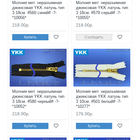
Молния мет. неразъемная
Молния мет. неразъемная
джинсовая YKK латунь тип
джинсовая YKK латунь тип
3 18см. #560 синий# -?-
3 18см. #579 серый# -?-
*10056*
*10055*
218.00р.
218.00р.
Купить
Сообщить
Молния мет. неразъемная
Молния мет. неразъемная
джинсовая YKK латунь тип
джинсовая YKK латунь тип
3 18см. #580 черный# -?-
3 10см. #501 белый# -?-
*10052*
*10277*
218.00р.
176.00р.
Купить
Купить