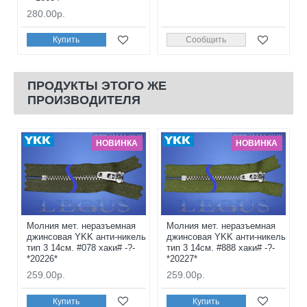
280.00р.
Купить
Сообщить
ПРОДУКТЫ ЭТОГО ЖЕ
ПРОИЗВОДИТЕЛЯ
НОВИНКА
НОВИНКА
Молния мет. неразъемная
Молния мет. неразъемная
джинсовая YKK анти-никель
джинсовая YKK анти-никель
тип 3 14см. #078 хаки# -?-
тип 3 14см. #888 хаки# -?-
*20226*
*20227*
259.00р.
259.00р.
Купить
Купить