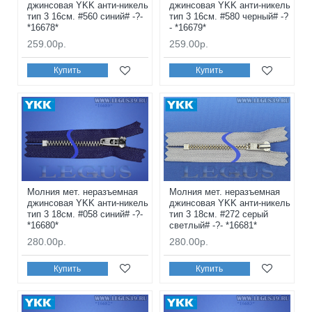
джинсовая YKK анти-никель
джинсовая YKK анти-никель
тип 3 16см. #560 синий# -?-
тип 3 16см. #580 черный# -?
*16678*
- *16679*
259.00р.
259.00р.
Купить
Купить
Молния мет. неразъемная
Молния мет. неразъемная
джинсовая YKK анти-никель
джинсовая YKK анти-никель
тип 3 18см. #058 синий# -?-
тип 3 18см. #272 серый
*16680*
светлый# -?- *16681*
280.00р.
280.00р.
Купить
Купить