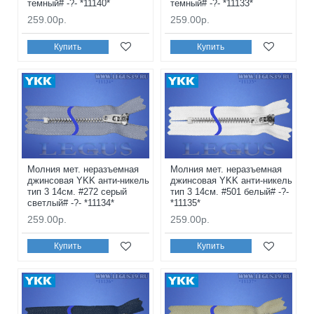
темный# -?- *11140*
темный# -?- *11133*
259.00р.
259.00р.
Купить
Купить
Молния мет. неразъемная
Молния мет. неразъемная
джинсовая YKK анти-никель
джинсовая YKK анти-никель
тип 3 14см. #272 серый
тип 3 14см. #501 белый# -?-
светлый# -?- *11134*
*11135*
259.00р.
259.00р.
Купить
Купить