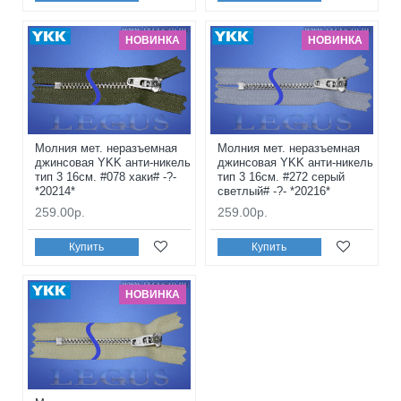
НОВИНКА
НОВИНКА
Молния мет. неразъемная
Молния мет. неразъемная
джинсовая YKK анти-никель
джинсовая YKK анти-никель
тип 3 16см. #078 хаки# -?-
тип 3 16см. #272 серый
*20214*
светлый# -?- *20216*
259.00р.
259.00р.
Купить
Купить
НОВИНКА