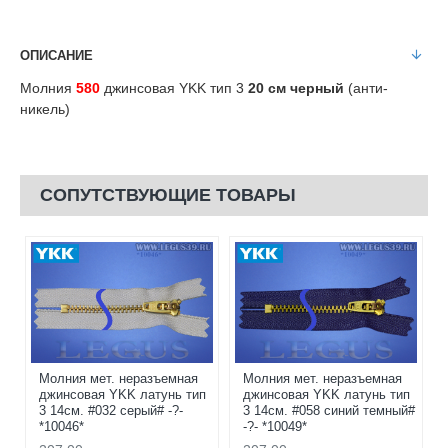
ОПИСАНИЕ
Молния
580
джинсовая YKK тип 3
20 см черный
(анти-
никель)
СОПУТСТВУЮЩИЕ ТОВАРЫ
Молния мет. неразъемная
Молния мет. неразъемная
джинсовая YKK латунь тип
джинсовая YKK латунь тип
3 14см. #032 серый# -?-
3 14см. #058 синий темный#
*10046*
-?- *10049*