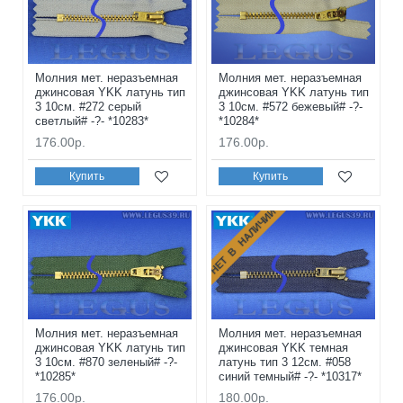
Молния мет. неразъемная
Молния мет. неразъемная
джинсовая YKK латунь тип
джинсовая YKK латунь тип
3 10см. #272 серый
3 10см. #572 бежевый# -?-
светлый# -?- *10283*
*10284*
176.00р.
176.00р.
Купить
Купить
НЕТ В НАЛИЧИИ
Молния мет. неразъемная
Молния мет. неразъемная
джинсовая YKK латунь тип
джинсовая YKK темная
3 10см. #870 зеленый# -?-
латунь тип 3 12см. #058
*10285*
синий темный# -?- *10317*
176.00р.
180.00р.