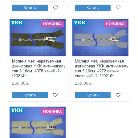
Купить
Купить
НОВИНКА
НОВИНКА
Молния мет. неразъемная
Молния мет. неразъемная
джинсовая YKK анти-никель
джинсовая YKK анти-никель
тип 3 16см. #078 хаки# -?-
тип 3 16см. #272 серый
*20214*
светлый# -?- *20216*
259.00р.
259.00р.
Купить
Купить
НОВИНКА