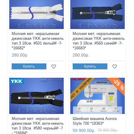
Молния мет. неразъемная
Молния мет. неразъемная
джинсовая YKK анти-никель
джинсовая YKK анти-никель
тип 3 18см. #501 белый# -?-
тип 3 18см. #560 синий# -?-
*16682*
*16683*
280.00р.
280.00р.
Купить
Купить
НЕТ В НАЛИЧИИ
-25 %
23
13
44
05
День
Час
Минута
Секунда
Молния мет. неразъемная
Швейная машина Aurora
джинсовая YKK анти-никель
Style 700 *18363*
тип 3 18см. #580 черный# -?
59 900.00р.
79 900.00р.
- *16684*