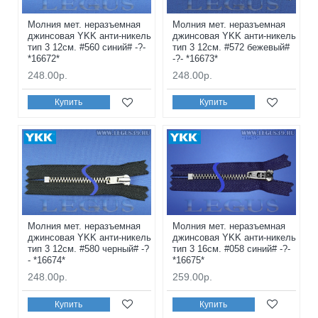
Молния мет. неразъемная
Молния мет. неразъемная
джинсовая YKK анти-никель
джинсовая YKK анти-никель
тип 3 12см. #560 синий# -?-
тип 3 12см. #572 бежевый#
*16672*
-?- *16673*
248.00р.
248.00р.
Купить
Купить
Молния мет. неразъемная
Молния мет. неразъемная
джинсовая YKK анти-никель
джинсовая YKK анти-никель
тип 3 12см. #580 черный# -?
тип 3 16см. #058 синий# -?-
- *16674*
*16675*
248.00р.
259.00р.
Купить
Купить