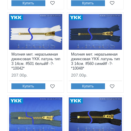
Купить
Купить
Молния мет. неразъемная
Молния мет. неразъемная
джинсовая YKK латунь тип
джинсовая YKK латунь тип
3 14см. #501 белый# -?-
3 14см. #560 синий# -?-
*10042*
*10048*
207.00р.
207.00р.
Купить
Купить