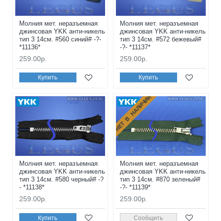
Молния мет. неразъемная
Молния мет. неразъемная
джинсовая YKK анти-никель
джинсовая YKK анти-никель
тип 3 14см. #560 синий# -?-
тип 3 14см. #572 бежевый#
*11136*
-?- *11137*
259.00р.
259.00р.
Купить
Купить
НЕТ В НАЛИЧИИ
Молния мет. неразъемная
Молния мет. неразъемная
джинсовая YKK анти-никель
джинсовая YKK анти-никель
тип 3 14см. #580 черный# -?
тип 3 14см. #870 зеленый#
- *11138*
-?- *11139*
259.00р.
259.00р.
Купить
Сообщить