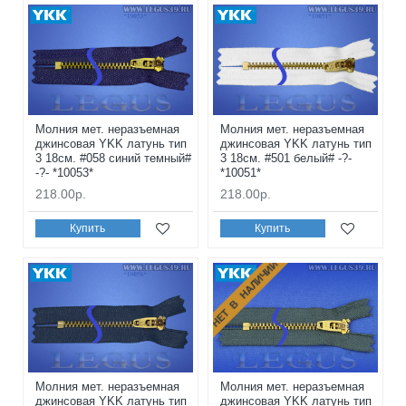
Молния мет. неразъемная
Молния мет. неразъемная
джинсовая YKK латунь тип
джинсовая YKK латунь тип
3 18см. #058 синий темный#
3 18см. #501 белый# -?-
-?- *10053*
*10051*
218.00р.
218.00р.
Купить
Купить
НЕТ В НАЛИЧИИ
Молния мет. неразъемная
Молния мет. неразъемная
джинсовая YKK латунь тип
джинсовая YKK латунь тип