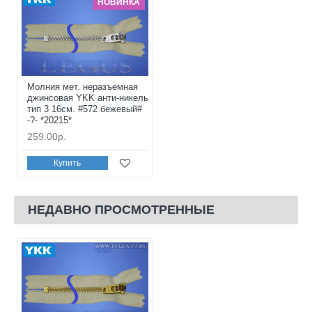
НОВИНКА
Молния мет. неразъемная
джинсовая YKK анти-никель
тип 3 16см. #572 бежевый#
-?- *20215*
259.00р.
Купить
НЕДАВНО ПРОСМОТРЕННЫЕ