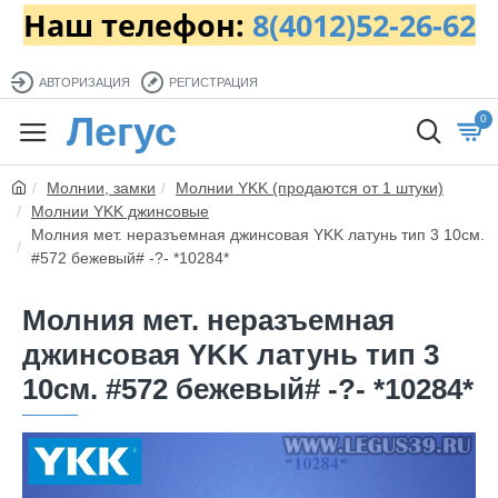
Наш телефон:
8(4012)52-26-62
АВТОРИЗАЦИЯ
РЕГИСТРАЦИЯ
Легус
0
Молнии, замки
Молнии YKK (продаются от 1 штуки)
Молнии YKK джинсовые
Молния мет. неразъемная джинсовая YKK латунь тип 3 10см.
#572 бежевый# -?- *10284*
Молния мет. неразъемная
джинсовая YKK латунь тип 3
10см. #572 бежевый# -?- *10284*