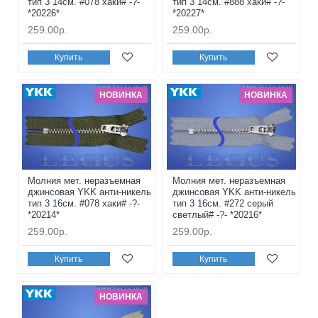
тип 3 14см. #078 хаки# -?-
тип 3 14см. #888 хаки# -?-
*20226*
*20227*
259.00р.
259.00р.
Купить
Купить
НОВИНКА
НОВИНКА
Молния мет. неразъемная
Молния мет. неразъемная
джинсовая YKK анти-никель
джинсовая YKK анти-никель
тип 3 16см. #078 хаки# -?-
тип 3 16см. #272 серый
*20214*
светлый# -?- *20216*
259.00р.
259.00р.
Купить
Купить
НОВИНКА