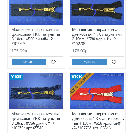
Молния мет. неразъемная
Молния мет. неразъемная
джинсовая YKK латунь тип
джинсовая YKK латунь тип
3 10см. #560 синий# -?-
3 10см. #580 черный# -?-
*10279*
*10278*
176.00р.
176.00р.
Купить
Купить
НЕТ В НАЛИЧИИ
Молния мет. неразъемная
Молния мет. неразъемная
джинсовая YKK латунь тип
джинсовая YKK анти-никель
3 18см. #V56 джинс# -?-
тип 4 18см. #519 красный#
*10275* арт.65545
-?- *10276* арт. 65546