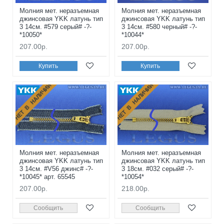
Молния мет. неразъемная
Молния мет. неразъемная
джинсовая YKK латунь тип
джинсовая YKK латунь тип
3 14см. #579 серый# -?-
3 14см. #580 черный# -?-
*10050*
*10044*
207.00р.
207.00р.
Купить
Купить
НЕТ В НАЛИЧИИ
НЕТ В НАЛИЧИИ
Молния мет. неразъемная
Молния мет. неразъемная
джинсовая YKK латунь тип
джинсовая YKK латунь тип
3 14см. #V56 джинс# -?-
3 18см. #032 серый# -?-
*10045* арт. 65545
*10054*
207.00р.
218.00р.
Сообщить
Сообщить