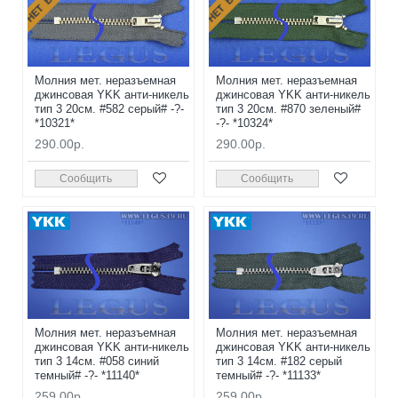
Молния мет. неразъемная
Молния мет. неразъемная
джинсовая YKK анти-никель
джинсовая YKK анти-никель
тип 3 20см. #582 серый# -?-
тип 3 20см. #870 зеленый#
*10321*
-?- *10324*
290.00р.
290.00р.
Сообщить
Сообщить
Молния мет. неразъемная
Молния мет. неразъемная
джинсовая YKK анти-никель
джинсовая YKK анти-никель
тип 3 14см. #058 синий
тип 3 14см. #182 серый
темный# -?- *11140*
темный# -?- *11133*
259.00р.
259.00р.