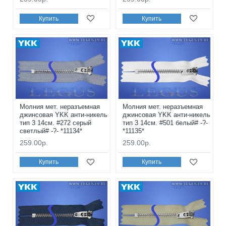
Купить
Купить
Молния мет. неразъемная
Молния мет. неразъемная
джинсовая YKK анти-никель
джинсовая YKK анти-никель
тип 3 14см. #272 серый
тип 3 14см. #501 белый# -?-
светлый# -?- *11134*
*11135*
259.00р.
259.00р.
Купить
Купить