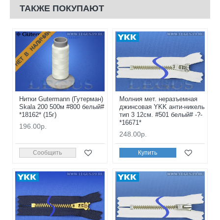
ТАКЖЕ ПОКУПАЮТ
НЕТ В НАЛИЧИИ
Нитки Gutermann (Гутерман)
Молния мет. неразъемная
Skala 200 500м #800 белый#
джинсовая YKK анти-никель
*18162* (15г)
тип 3 12см. #501 белый# -?-
*16671*
196.00р.
248.00р.
Сообщить
Купить