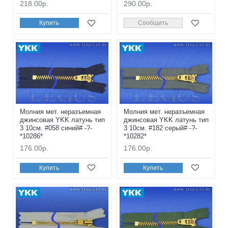
218.00р.
290.00р.
Купить
Сообщить
Молния мет. неразъемная
Молния мет. неразъемная
джинсовая YKK латунь тип
джинсовая YKK латунь тип
3 10см. #058 синий# -?-
3 10см. #182 серый# -?-
*10286*
*10282*
176.00р.
176.00р.
Купить
Купить