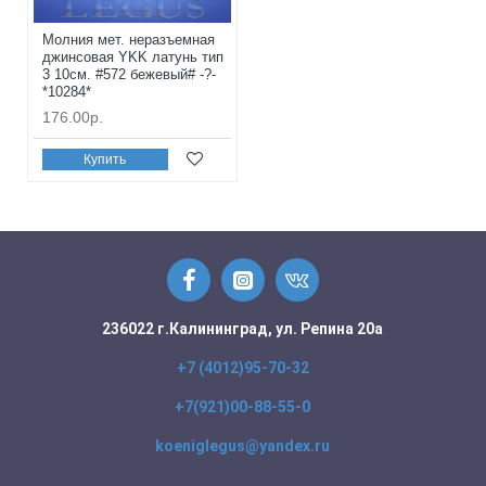
Молния мет. неразъемная
джинсовая YKK латунь тип
3 10см. #572 бежевый# -?-
*10284*
176.00р.
Купить
236022 г.Калининград, ул. Репина 20а
+7 (4012)95-70-32
+7(921)00-88-55-0
koeniglegus@yandex.ru