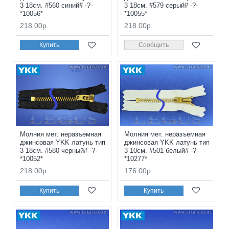
3 18см. #560 синий# -?-
3 18см. #579 серый# -?-
*10056*
*10055*
218.00р.
218.00р.
Купить
Сообщить
Молния мет. неразъемная
Молния мет. неразъемная
джинсовая YKK латунь тип
джинсовая YKK латунь тип
3 18см. #580 черный# -?-
3 10см. #501 белый# -?-
*10052*
*10277*
218.00р.
176.00р.
Купить
Купить