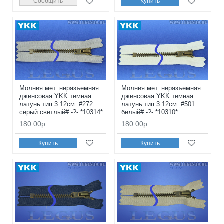
Сообщить
Купить
Молния мет. неразъемная
Молния мет. неразъемная
джинсовая YKK темная
джинсовая YKK темная
латунь тип 3 12см. #272
латунь тип 3 12см. #501
серый светлый# -?- *10314*
белый# -?- *10310*
180.00р.
180.00р.
Купить
Купить