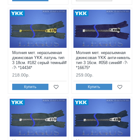
Молния мет. неразъемная
Молния мет. неразъемная
джинсовая YKK латунь тип
джинсовая YKK анти-никель
3 18см. #182 серый темный#
тип 3 16см. #058 синий# -?-
-?- *14434*
*16675*
218.00р.
259.00р.
Купить
Купить