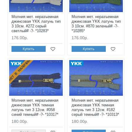
Молния мет. неразъемная
Молния мет. неразъемная
джинсовая YKK латунь тип
джинсовая YKK латунь тип
3 10см. #272 серый
3 10см. #870 зеленый# -?-
светлый# -?- *10283*
*10285*
176.00р.
176.00р.
Купить
Купить
НЕТ В НАЛИЧИИ
Молния мет. неразъемная
Молния мет. неразъемная
джинсовая YKK темная
джинсовая YKK темная
латунь тип 3 12см. #058
латунь тип 3 12см. #182
синий темный# -?- *10317*
серый темный# -?- *10313*
180.00р.
180.00р.