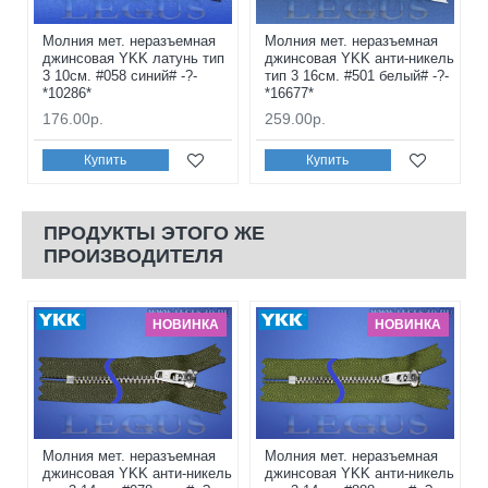
Молния мет. неразъемная
Молния мет. неразъемная
джинсовая YKK латунь тип
джинсовая YKK анти-никель
3 10см. #058 синий# -?-
тип 3 16см. #501 белый# -?-
*10286*
*16677*
176.00р.
259.00р.
Купить
Купить
ПРОДУКТЫ ЭТОГО ЖЕ
ПРОИЗВОДИТЕЛЯ
НОВИНКА
НОВИНКА
Молния мет. неразъемная
Молния мет. неразъемная
джинсовая YKK анти-никель
джинсовая YKK анти-никель