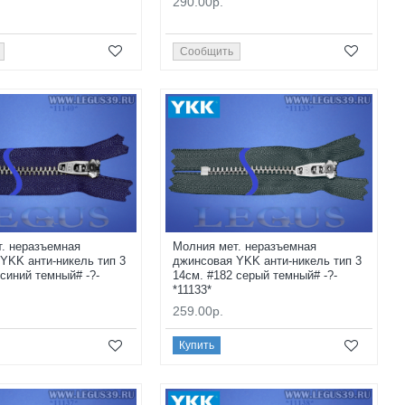
290.00р.
Сообщить
. неразъемная
Молния мет. неразъемная
YKK анти-никель тип 3
джинсовая YKK анти-никель тип 3
 синий темный# -?-
14см. #182 серый темный# -?-
*11133*
259.00р.
Купить