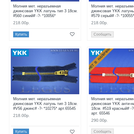
Молния мет. неразъемная
Молния мет. неразъем
джинсовая YKK латунь тип 3 18см.
джинсовая YKK латунь 
#560 синий# -?- *10056*
#579 серый# -?- *10055
218.00р.
218.00р.
Купить
Сообщить
НЕТ В НАЛИЧИИ
Молния мет. неразъемная
Молния мет. неразъем
джинсовая YKK латунь тип 3 18см.
джинсовая YKK анти-ни
#V56 джинс# -?- *10275* арт.65545
18см. #519 красный# -?
арт. 65546
218.00р.
290.00р.
Купить
Сообщить