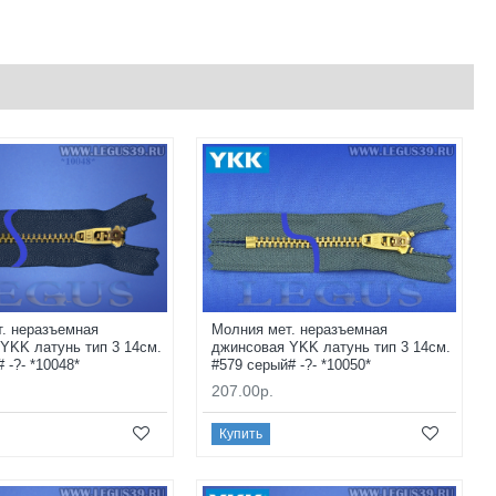
. неразъемная
Молния мет. неразъемная
YKK латунь тип 3 14см.
джинсовая YKK латунь тип 3 14см.
 -?- *10048*
#579 серый# -?- *10050*
207.00р.
Купить