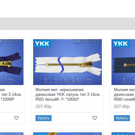
ная
Молния мет. неразъемная
Молния мет
тип 3 14см.
джинсовая YKK латунь тип 3 14см.
джинсовая 
 *10049*
#501 белый# -?- *10042*
#560 синий#
207.00р.
207.00р.
Купить
Купить