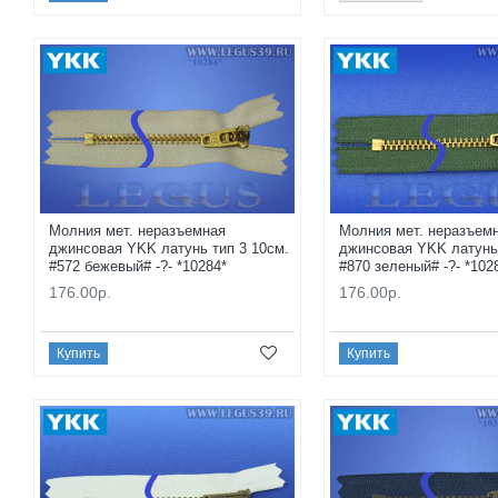
Молния мет. неразъемная
Молния мет. неразъем
джинсовая YKK латунь тип 3 10см.
джинсовая YKK латунь 
#572 бежевый# -?- *10284*
#870 зеленый# -?- *102
176.00р.
176.00р.
Купить
Купить