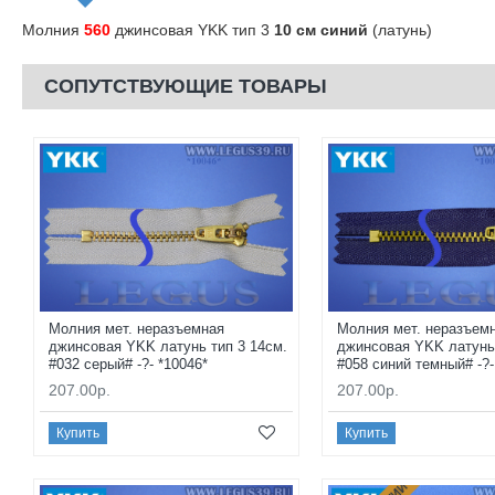
Молния
560
джинсовая YKK тип 3
10 см синий
(латунь)
СОПУТСТВУЮЩИЕ ТОВАРЫ
Молния мет. неразъемная
Молния мет. неразъем
джинсовая YKK латунь тип 3 14см.
джинсовая YKK латунь 
#032 серый# -?- *10046*
#058 синий темный# -?-
207.00р.
207.00р.
Купить
Купить