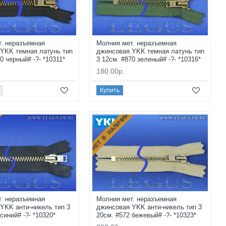
. неразъемная
Молния мет. неразъемная
YKK темная латунь тип
джинсовая YKK темная латунь тип
0 черный# -?- *10311*
3 12см. #870 зеленый# -?- *10316*
180.00р.
Купить
НЕТ В НАЛИЧИИ
. неразъемная
Молния мет. неразъемная
YKK анти-никель тип 3
джинсовая YKK анти-никель тип 3
синий# -?- *10320*
20см. #572 бежевый# -?- *10323*