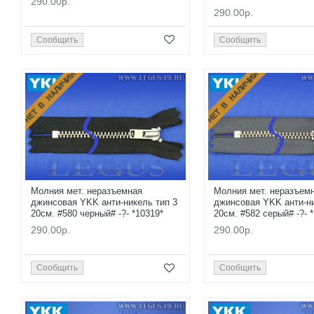
290.00р.
290.00р.
Сообщить
Сообщить
НЕТ В НАЛИЧИИ
НЕТ В НАЛИЧИИ
Молния мет. неразъемная
Молния мет. неразъем
джинсовая YKK анти-никель тип 3
джинсовая YKK анти-ни
20см. #580 черный# -?- *10319*
20см. #582 серый# -?- 
290.00р.
290.00р.
Сообщить
Сообщить