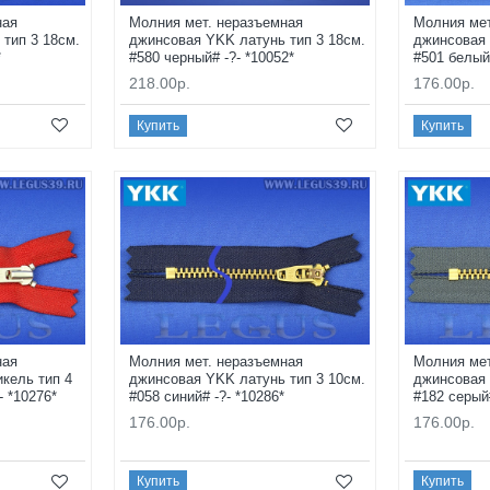
ная
Молния мет. неразъемная
Молния мет
тип 3 18см.
джинсовая YKK латунь тип 3 18см.
джинсовая 
*
#580 черный# -?- *10052*
#501 белый#
218.00р.
176.00р.
Купить
Купить
ная
Молния мет. неразъемная
Молния мет
кель тип 4
джинсовая YKK латунь тип 3 10см.
джинсовая 
- *10276*
#058 синий# -?- *10286*
#182 серый#
176.00р.
176.00р.
Купить
Купить