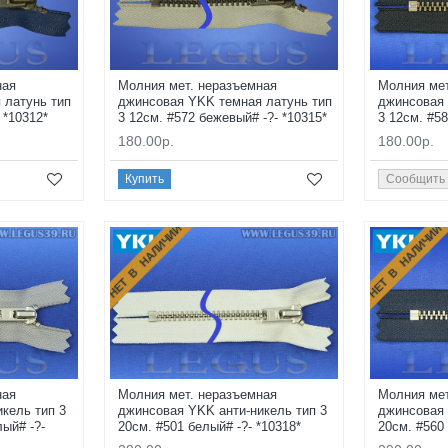
ная
Молния мет. неразъемная
Молния мет
 латунь тип
джинсовая YKK темная латунь тип
джинсовая 
 *10312*
3 12см. #572 бежевый# -?- *10315*
3 12см. #58
180.00р.
180.00р.
Купить
Сообщить
НЕТ В НАЛИЧИИ
НЕТ В НАЛИЧИИ
ная
Молния мет. неразъемная
Молния мет
кель тип 3
джинсовая YKK анти-никель тип 3
джинсовая 
ый# -?-
20см. #501 белый# -?- *10318*
20см. #560 