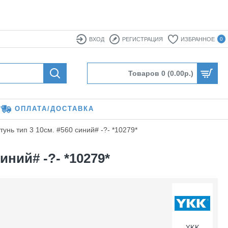
ВХОД
РЕГИСТРАЦИЯ
ИЗБРАННОЕ
0
Товаров 0 (0.00р.)
ОПЛАТА/ДОСТАВКА
нь тип 3 10см. #560 синий# -?- *10279*
ний# -?- *10279*
YKK