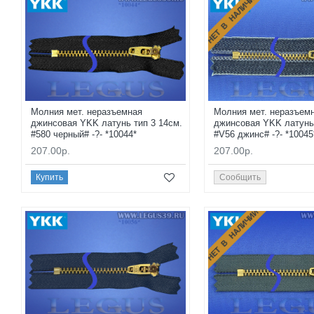
НЕТ В НАЛИЧИИ
Молния мет. неразъемная
Молния мет. неразъем
джинсовая YKK латунь тип 3 14см.
джинсовая YKK латунь 
#580 черный# -?- *10044*
#V56 джинс# -?- *10045
207.00р.
207.00р.
Купить
Сообщить
НЕТ В НАЛИЧИИ