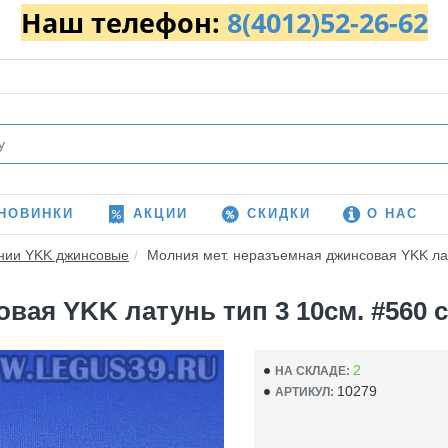
Наш телефон:
8(4012)52-26-62
НОВИНКИ
АКЦИИ
СКИДКИ
О НАС
нии YKK джинсовые
Молния мет. неразъемная джинсовая YKK лату
ая YKK латунь тип 3 10см. #560 си
2
НА СКЛАДЕ:
10279
АРТИКУЛ: