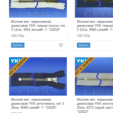
Молния мет. неразъемная
Молния мет. неразъем
джинсовая YKK темная латунь тип
джинсовая YKK темная
3 12см. #501 белый# -?- *10310*
3 12см. #560 синий# -?-
180.00р.
180.00р.
Купить
Купить
НЕТ В НАЛИЧИИ
НЕТ В НАЛИЧИИ
Молния мет. неразъемная
Молния мет. неразъем
джинсовая YKK анти-никель тип 3
джинсовая YKK анти-ни
20см. #058 синий# -?- *10325*
20см. #272 серый светл
*10322*