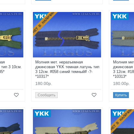
НЕТ В НАЛИЧИИ
ная
Молния мет. неразъемная
Молния мет
тип 3 10см.
джинсовая YKK темная латунь тип
джинсовая 
85*
3 12см. #058 синий темный# -?-
3 12см. #1
*10317*
*10313*
180.00р.
180.00р.
Сообщить
Купить
НЕТ В НАЛИЧИИ