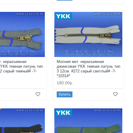
. неразъемная
Молния мет. неразъемная
YKK темная латунь тип
джинсовая YKK темная латунь тип
82 серый темный# -?-
3 12см. #272 серый светлый# -?-
*10314*
180.00р.
Купить