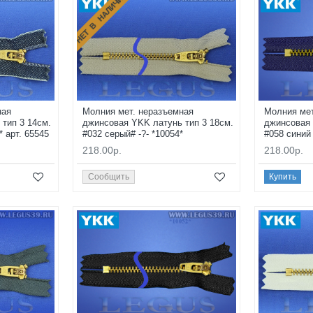
НЕТ В НАЛИЧИИ
ная
Молния мет. неразъемная
Молния мет
тип 3 14см.
джинсовая YKK латунь тип 3 18см.
джинсовая 
* арт. 65545
#032 серый# -?- *10054*
#058 синий
218.00р.
218.00р.
Сообщить
Купить