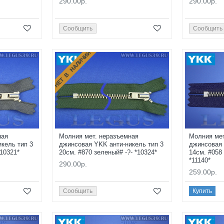
290.00р.
290.00р.
Сообщить
Сообщить
НЕТ В НАЛИЧИИ
ная
Молния мет. неразъемная
Молния мет
кель тип 3
джинсовая YKK анти-никель тип 3
джинсовая 
*10321*
20см. #870 зеленый# -?- *10324*
14см. #058
*11140*
290.00р.
259.00р.
Сообщить
Купить