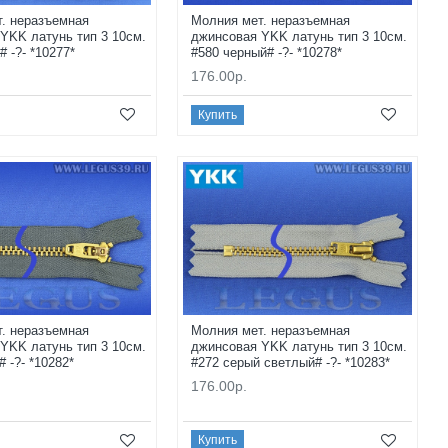
. неразъемная
Молния мет. неразъемная
YKK латунь тип 3 10см.
джинсовая YKK латунь тип 3 10см.
 -?- *10277*
#580 черный# -?- *10278*
176.00р.
Купить
. неразъемная
Молния мет. неразъемная
YKK латунь тип 3 10см.
джинсовая YKK латунь тип 3 10см.
 -?- *10282*
#272 серый светлый# -?- *10283*
176.00р.
Купить