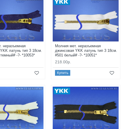
. неразъемная
Молния мет. неразъемная
YKK латунь тип 3 18см.
джинсовая YKK латунь тип 3 18см.
 темный# -?- *10053*
#501 белый# -?- *10051*
218.00р.
Купить